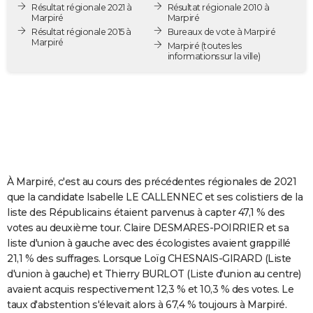
Résultat régionale 2021 à
Résultat régionale 2010 à
City break
Voyage de noces
Climat
Destinations
Voyage nature
Forum
+
PHOTO
Marpiré
Marpiré
Résultat régionale 2015 à
Bureaux de vote à Marpiré
Marpiré
GUIDES D'ACHAT
Marpiré
(toutes les
informations sur la ville)
BONS PLANS
CARTE DE VOEUX
Carte Bonne année
Carte Pâques
Carte de Noël
Carte Saint-Valentin
Carte d'anniversaire
DICTIONNAIRE
Biographies
Expressions
Dictionnaire
Citations
Proverbes
PROGRAMME TV
À Marpiré, c'est au cours des précédentes régionales de 2021
COPAINS D'AVANT
que la candidate Isabelle LE CALLENNEC et ses colistiers de la
liste des Républicains étaient parvenus à capter 47,1 % des
Se connecter
Collèges
Universités
Service militaire
S'inscrire
Lycées
Primaires
Entreprises
Avis de recherche
AVIS DE DÉCÈS
votes au deuxième tour. Claire DESMARES-POIRRIER et sa
liste d'union à gauche avec des écologistes avaient grappillé
FORUM
21,1 % des suffrages. Lorsque Loïg CHESNAIS-GIRARD (Liste
Lifestyle
Sport
Television
Cinema
Bricolage
Culture
Auto
Voyage
d'union à gauche) et Thierry BURLOT (Liste d'union au centre)
avaient acquis respectivement 12,3 % et 10,3 % des votes. Le
taux d'abstention s'élevait alors à 67,4 % toujours à Marpiré.