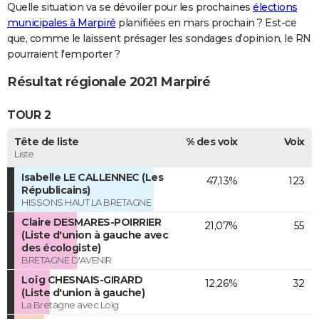
Quelle situation va se dévoiler pour les prochaines
élections
municipales à Marpiré
planifiées en mars prochain ? Est-ce
que, comme le laissent présager les sondages d’opinion, le RN
pourraient l'emporter ?
Résultat régionale 2021 Marpiré
TOUR 2
Tête de liste
% des voix
Voix
Liste
Isabelle LE CALLENNEC (Les
47,13%
123
Républicains)
HISSONS HAUT LA BRETAGNE
Claire DESMARES-POIRRIER
21,07%
55
(Liste d'union à gauche avec
des écologiste)
BRETAGNE D'AVENIR
Loïg CHESNAIS-GIRARD
12,26%
32
(Liste d'union à gauche)
La Bretagne avec Loïg