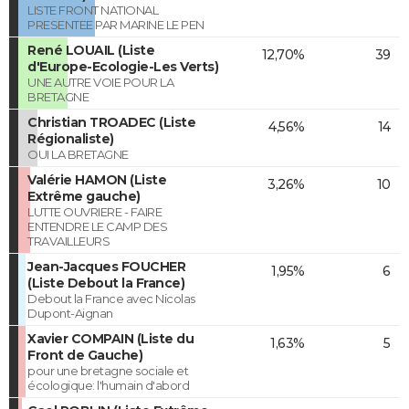
LISTE FRONT NATIONAL
PRESENTEE PAR MARINE LE PEN
René LOUAIL (Liste
12,70%
39
d'Europe-Ecologie-Les Verts)
UNE AUTRE VOIE POUR LA
BRETAGNE
Christian TROADEC (Liste
4,56%
14
Régionaliste)
OUI LA BRETAGNE
Valérie HAMON (Liste
3,26%
10
Extrême gauche)
LUTTE OUVRIERE - FAIRE
ENTENDRE LE CAMP DES
TRAVAILLEURS
Jean-Jacques FOUCHER
1,95%
6
(Liste Debout la France)
Debout la France avec Nicolas
Dupont-Aignan
Xavier COMPAIN (Liste du
1,63%
5
Front de Gauche)
pour une bretagne sociale et
écologique: l'humain d'abord