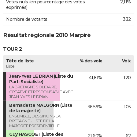
Votes nuls (en pourcentage des votes
2,11%
exprimés)
Nombre de votants
332
Résultat régionale 2010 Marpiré
TOUR 2
Tête de liste
% des voix
Voix
Liste
Jean-Yves LE DRIAN (Liste du
41,81%
120
Parti Socialiste)
LA BRETAGNE SOLIDAIRE,
CREATIVE ET RESPONSABLE AVEC
JEAN-YVES LE DRIAN
Bernadette MALGORN (Liste
36,59%
105
de la majorité)
ENSEMBLE, DESSINONS LA
BRETAGNE - LISTE DE LA
MAJORITE PRESIDENTIELLE
Guy HASCOËT (Liste des
21,60%
62