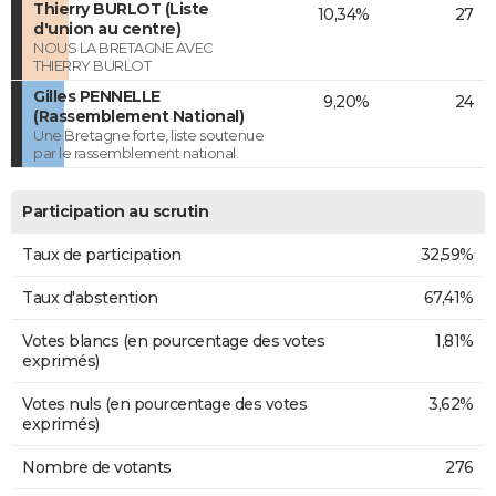
Thierry BURLOT (Liste
10,34%
27
d'union au centre)
NOUS LA BRETAGNE AVEC
THIERRY BURLOT
Gilles PENNELLE
9,20%
24
(Rassemblement National)
Une Bretagne forte, liste soutenue
par le rassemblement national.
Participation au scrutin
Taux de participation
32,59%
Taux d'abstention
67,41%
Votes blancs (en pourcentage des votes
1,81%
exprimés)
Votes nuls (en pourcentage des votes
3,62%
exprimés)
Nombre de votants
276