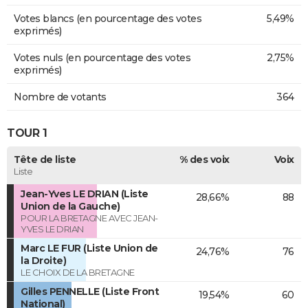
Votes blancs (en pourcentage des votes
5,49%
exprimés)
Votes nuls (en pourcentage des votes
2,75%
exprimés)
Nombre de votants
364
TOUR 1
Tête de liste
% des voix
Voix
Liste
Jean-Yves LE DRIAN (Liste
28,66%
88
Union de la Gauche)
POUR LA BRETAGNE AVEC JEAN-
YVES LE DRIAN
Marc LE FUR (Liste Union de
24,76%
76
la Droite)
LE CHOIX DE LA BRETAGNE
Gilles PENNELLE (Liste Front
19,54%
60
National)