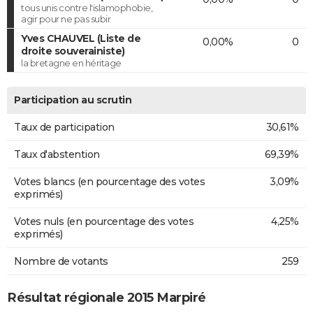
tous unis contre l'islamophobie,
agir pour ne pas subir
Yves CHAUVEL (Liste de
0,00%
0
droite souverainiste)
la bretagne en héritage
Participation au scrutin
Taux de participation
30,61%
Taux d'abstention
69,39%
Votes blancs (en pourcentage des votes
3,09%
exprimés)
Votes nuls (en pourcentage des votes
4,25%
exprimés)
Nombre de votants
259
Résultat régionale 2015 Marpiré