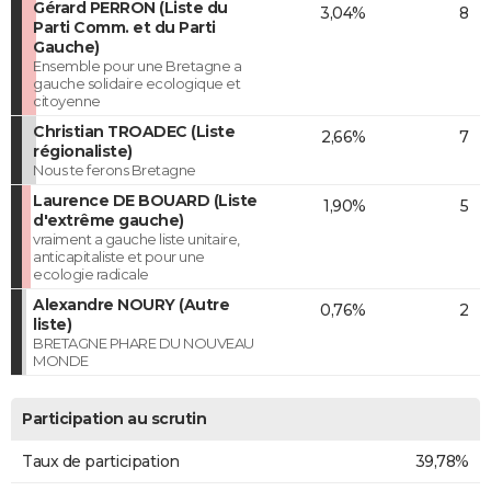
Gérard PERRON (Liste du
3,04%
8
Parti Comm. et du Parti
Gauche)
Ensemble pour une Bretagne a
gauche solidaire ecologique et
citoyenne
Christian TROADEC (Liste
2,66%
7
régionaliste)
Nous te ferons Bretagne
Laurence DE BOUARD (Liste
1,90%
5
d'extrême gauche)
vraiment a gauche liste unitaire,
anticapitaliste et pour une
ecologie radicale
Alexandre NOURY (Autre
0,76%
2
liste)
BRETAGNE PHARE DU NOUVEAU
MONDE
Participation au scrutin
Taux de participation
39,78%