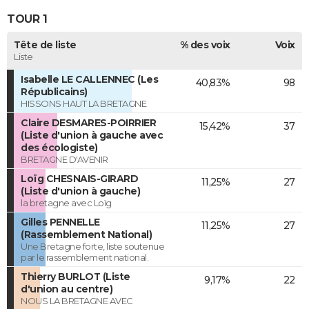
TOUR 1
Tête de liste
% des voix
Voix
Liste
Isabelle LE CALLENNEC (Les
40,83%
98
Républicains)
HISSONS HAUT LA BRETAGNE
Claire DESMARES-POIRRIER
15,42%
37
(Liste d'union à gauche avec
des écologiste)
BRETAGNE D'AVENIR
Loïg CHESNAIS-GIRARD
11,25%
27
(Liste d'union à gauche)
la bretagne avec Loïg
Gilles PENNELLE
11,25%
27
(Rassemblement National)
Une Bretagne forte, liste soutenue
par le rassemblement national.
Thierry BURLOT (Liste
9,17%
22
d'union au centre)
NOUS LA BRETAGNE AVEC