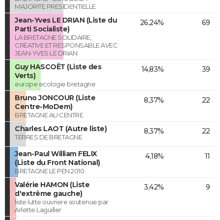
MAJORITE PRESIDENTIELLE
Jean-Yves LE DRIAN (Liste du
26,24%
69
Parti Socialiste)
LA BRETAGNE SOLIDAIRE,
CREATIVE ET RESPONSABLE AVEC
JEAN-YVES LE DRIAN
Guy HASCOËT (Liste des
14,83%
39
Verts)
europe ecologie bretagne
Bruno JONCOUR (Liste
8,37%
22
Centre-MoDem)
BRETAGNE AU CENTRE
Charles LAOT (Autre liste)
8,37%
22
TERRES DE BRETAGNE
Jean-Paul William FELIX
4,18%
11
(Liste du Front National)
BRETAGNE LE PEN 2010
Valérie HAMON (Liste
3,42%
9
d'extrême gauche)
liste lutte ouvriere soutenue par
Arlette Laguiller