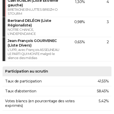
Gael ROBLIN (Liste Extrême
1,30%
4
gauche)
BRETAGNE EN LUTTES BREIZH O
STOURM
Bertrand DELÉON (Liste
0,98%
3
Régionaliste)
NOTRE CHANCE,
L'INDEPENDANCE
Jean-François GOURVENEC
0,65%
2
(Liste Divers)
L'UPR, avec François ASSELINEAU
LE PARTI QUI MONTE malgré le
silence des médias
Participation au scrutin
Taux de participation
41,55%
Taux d'abstention
58,45%
Votes blancs (en pourcentage des votes
5,42%
exprimés)