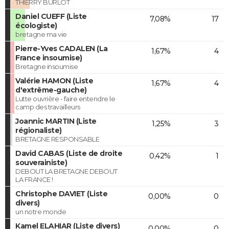
THIERRY BURLOT
Daniel CUEFF (Liste
7,08%
17
écologiste)
bretagne ma vie
Pierre-Yves CADALEN (La
1,67%
4
France insoumise)
Bretagne insoumise
Valérie HAMON (Liste
1,67%
4
d'extrême-gauche)
Lutte ouvrière - faire entendre le
camp des travailleurs
Joannic MARTIN (Liste
1,25%
3
régionaliste)
BRETAGNE RESPONSABLE
David CABAS (Liste de droite
0,42%
1
souverainiste)
DEBOUT LA BRETAGNE DEBOUT
LA FRANCE !
Christophe DAVIET (Liste
0,00%
0
divers)
un notre monde
Kamel ELAHIAR (Liste divers)
0,00%
0