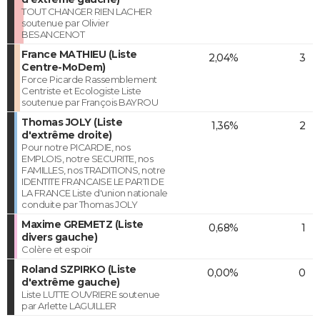
TOUT CHANGER RIEN LACHER
soutenue par Olivier
BESANCENOT
France MATHIEU (Liste
2,04%
3
Centre-MoDem)
Force Picarde Rassemblement
Centriste et Ecologiste Liste
soutenue par François BAYROU
Thomas JOLY (Liste
1,36%
2
d'extrême droite)
Pour notre PICARDIE, nos
EMPLOIS, notre SECURITE, nos
FAMILLES, nos TRADITIONS, notre
IDENTITE FRANCAISE LE PARTI DE
LA FRANCE Liste d'union nationale
conduite par Thomas JOLY
Maxime GREMETZ (Liste
0,68%
1
divers gauche)
Colère et espoir
Roland SZPIRKO (Liste
0,00%
0
d'extrême gauche)
Liste LUTTE OUVRIERE soutenue
par Arlette LAGUILLER