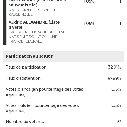
1,05%
1
souverainiste)
UNE REGION FIERE FORTE ET
RASSEMBLEE
Audric ALEXANDRE (Liste
1,05%
1
divers)
FACE A L'INEFFICACITE DE L'ETAT,
UNE SEULE SOLUTION : UNE
FRANCE FEDERALE !
Participation au scrutin
Taux de participation
32,01%
Taux d'abstention
67,99%
Votes blancs (en pourcentage des votes
1,03%
exprimés)
Votes nuls (en pourcentage des votes
1,03%
exprimés)
Nombre de votants
97