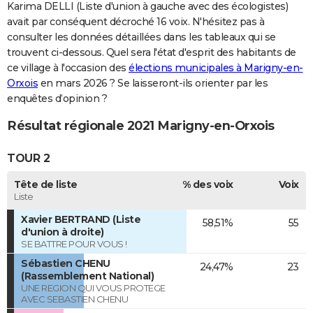
Karima DELLI (Liste d'union à gauche avec des écologistes)
avait par conséquent décroché 16 voix. N'hésitez pas à
consulter les données détaillées dans les tableaux qui se
trouvent ci-dessous. Quel sera l'état d'esprit des habitants de
ce village à l'occasion des
élections municipales à Marigny-en-
Orxois
en mars 2026 ? Se laisseront-ils orienter par les
enquêtes d’opinion ?
Résultat régionale 2021 Marigny-en-Orxois
TOUR 2
Tête de liste
% des voix
Voix
Liste
Xavier BERTRAND (Liste
58,51%
55
d'union à droite)
SE BATTRE POUR VOUS !
Sébastien CHENU
24,47%
23
(Rassemblement National)
UNE REGION QUI VOUS PROTEGE
AVEC SEBASTIEN CHENU