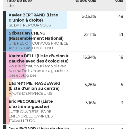
Tête de liste
% des voix
Voix
Liste
Xavier BERTRAND (Liste
50,53%
48
d'union à droite)
SE BATTRE POUR VOUS !
Sébastien CHENU
22,11%
21
(Rassemblement National)
UNE REGION QUI VOUS PROTEGE
AVEC SEBASTIEN CHENU
Karima DELLI (Liste d'union à
16,84%
16
gauche avec des écologiste)
Pour le climat, pour l'emploi avec
Karima Delli. Union de la gauche et
des écologistes.
Laurent PIETRASZEWSKI
5,26%
5
(Liste d'union au centre)
HAUTS-DE FRANCE UNIS
Éric PECQUEUR (Liste
3,16%
3
d'extrême-gauche)
LUTTE OUVRIÈRE - FAIRE
ENTENDRE LE CAMP DES
TRAVAILLEURS
José EVRARD (Liste de droite