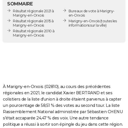
SOMMAIRE
City break
Voyage de noces
Climat
Destinations
Voyage nature
Forum
+
PHOTO
Résultat régionale 2021 à
Bureaux de vote à Marigny-
Marigny-en-Orxois
en-Orxois
GUIDES D'ACHAT
Résultat régionale 2015 à
Marigny-en-Orxois
(toutes les
Marigny-en-Orxois
informations sur la ville)
BONS PLANS
Résultat régionale 2010 à
Marigny-en-Orxois
CARTE DE VOEUX
Carte Bonne année
Carte Pâques
Carte de Noël
Carte Saint-Valentin
Carte d'anniversaire
DICTIONNAIRE
Biographies
Expressions
Dictionnaire
Citations
Proverbes
PROGRAMME TV
COPAINS D'AVANT
À Marigny-en-Orxois (02810), au cours des précédentes
Se connecter
Collèges
Universités
Service militaire
S'inscrire
Lycées
Primaires
Entreprises
Avis de recherche
AVIS DE DÉCÈS
régionales en 2021, le candidat Xavier BERTRAND et ses
colistiers de la liste d'union à droite étaient parvenus à capter
FORUM
un pourcentage de 58,51 % des votes au second tour. La liste
Lifestyle
Sport
Television
Cinema
Bricolage
Culture
Auto
Voyage
Rassemblement National administrée par Sébastien CHENU
s'était accaparée 24,47 % des voix. Une autre tendance
politique a réussi à sortir son épingle du jeu dans cette région.