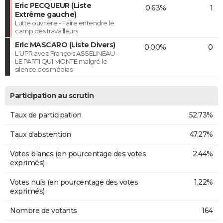
Eric PECQUEUR (Liste
0,63%
1
Extrême gauche)
Lutte ouvrière - Faire entendre le
camp des travailleurs
Eric MASCARO (Liste Divers)
0,00%
0
L'UPR avec François ASSELINEAU -
LE PARTI QUI MONTE malgré le
silence des médias
Participation au scrutin
Taux de participation
52,73%
Taux d'abstention
47,27%
Votes blancs (en pourcentage des votes
2,44%
exprimés)
Votes nuls (en pourcentage des votes
1,22%
exprimés)
Nombre de votants
164