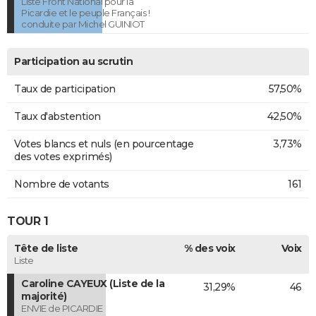
Liste Front National pour la
Picardie et le peuple Français !
conduite par Michel GUINIOT
Participation au scrutin
Taux de participation
57,50%
Taux d'abstention
42,50%
Votes blancs et nuls (en pourcentage
3,73%
des votes exprimés)
Nombre de votants
161
TOUR 1
Tête de liste
% des voix
Voix
Liste
Caroline CAYEUX (Liste de la
31,29%
46
majorité)
ENVIE de PICARDIE