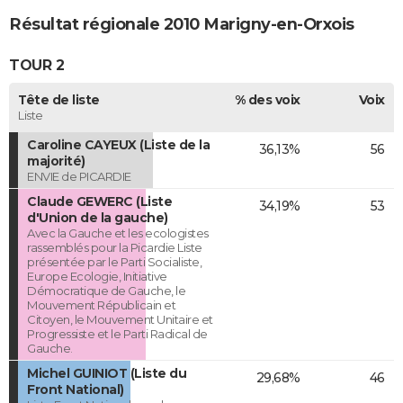
Résultat régionale 2010 Marigny-en-Orxois
TOUR 2
Tête de liste
% des voix
Voix
Liste
Caroline CAYEUX (Liste de la
36,13%
56
majorité)
ENVIE de PICARDIE
Claude GEWERC (Liste
34,19%
53
d'Union de la gauche)
Avec la Gauche et les ecologistes
rassemblés pour la Picardie Liste
présentée par le Parti Socialiste,
Europe Ecologie, Initiative
Démocratique de Gauche, le
Mouvement Républicain et
Citoyen, le Mouvement Unitaire et
Progressiste et le Parti Radical de
Gauche.
Michel GUINIOT (Liste du
29,68%
46
Front National)