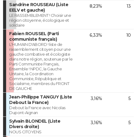
Sandrine ROUSSEAU (Liste
8,23%
13
EELV et gauche)
LE RASSEMBLEMENT ! Choisir une
région citoyenne, écologique et
solidaire
Fabien ROUSSEL (Parti
6,33%
10
communiste français)
L'HUMAIN D'ABORD ! liste de
rassemblement citoyen pour une
gauche combative et écologiste
dans notre région, soutenue par le
Parti Communiste Français,
Ensemble ! NPDC, la Gauche
Unitaire, la Coordination
Communiste, République et
Socialisme, membres du FRONT
DE GAUCHE
Jean-Philippe TANGUY (Liste
3,16%
5
Debout la France)
Debout la France avec Nicolas
Dupont-Aignan
Sylvain BLONDEL (Liste
3,16%
5
Divers droite)
NOUS CITOYENS