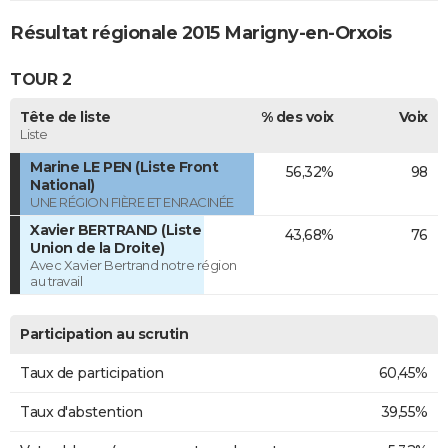
Résultat régionale 2015 Marigny-en-Orxois
TOUR 2
Tête de liste
% des voix
Voix
Liste
Marine LE PEN (Liste Front
56,32%
98
National)
UNE RÉGION FIÈRE ET ENRACINÉE
Xavier BERTRAND (Liste
43,68%
76
Union de la Droite)
Avec Xavier Bertrand notre région
au travail
Participation au scrutin
Taux de participation
60,45%
Taux d'abstention
39,55%