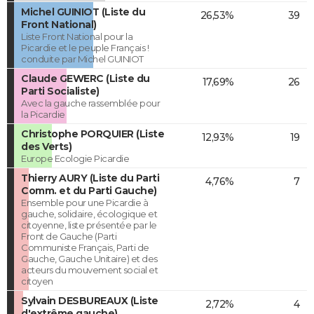
Michel GUINIOT (Liste du
26,53%
39
Front National)
Liste Front National pour la
Picardie et le peuple Français !
conduite par Michel GUINIOT
Claude GEWERC (Liste du
17,69%
26
Parti Socialiste)
Avec la gauche rassemblée pour
la Picardie
Christophe PORQUIER (Liste
12,93%
19
des Verts)
Europe Ecologie Picardie
Thierry AURY (Liste du Parti
4,76%
7
Comm. et du Parti Gauche)
Ensemble pour une Picardie à
gauche, solidaire, écologique et
citoyenne, liste présentée par le
Front de Gauche (Parti
Communiste Français, Parti de
Gauche, Gauche Unitaire) et des
acteurs du mouvement social et
citoyen
Sylvain DESBUREAUX (Liste
2,72%
4
d'extrême gauche)