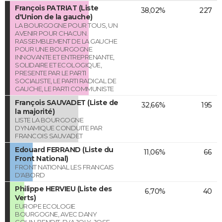
François PATRIAT (Liste
38,02%
227
d'Union de la gauche)
LA BOURGOGNE POUR TOUS, UN
AVENIR POUR CHACUN.
RASSEMBLEMENT DE LA GAUCHE
POUR UNE BOURGOGNE
INNOVANTE ET ENTREPRENANTE,
SOLIDAIRE ET ECOLOGIQUE,
PRESENTE PAR LE PARTI
SOCIALISTE, LE PARTI RADICAL DE
GAUCHE, LE PARTI COMMUNISTE
François SAUVADET (Liste de
32,66%
195
la majorité)
LISTE LA BOURGOGNE
DYNAMIQUE CONDUITE PAR
FRANCOIS SAUVADET
Edouard FERRAND (Liste du
11,06%
66
Front National)
FRONT NATIONAL LES FRANCAIS
D'ABORD
Philippe HERVIEU (Liste des
6,70%
40
Verts)
EUROPE ECOLOGIE
BOURGOGNE, AVEC DANY
COHN-BENDIT, EVA JOLY, JOSE