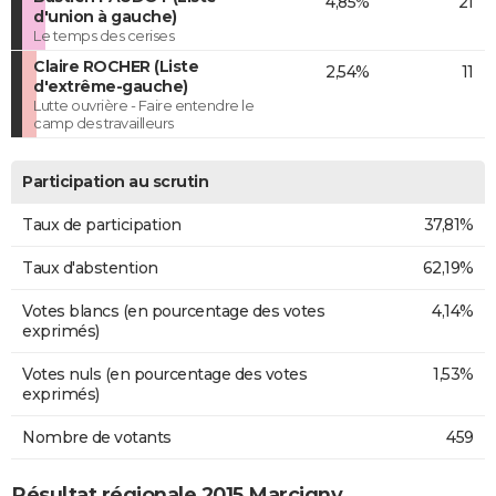
4,85%
21
d'union à gauche)
Le temps des cerises
Claire ROCHER (Liste
2,54%
11
d'extrême-gauche)
Lutte ouvrière - Faire entendre le
camp des travailleurs
Participation au scrutin
Taux de participation
37,81%
Taux d'abstention
62,19%
Votes blancs (en pourcentage des votes
4,14%
exprimés)
Votes nuls (en pourcentage des votes
1,53%
exprimés)
Nombre de votants
459
Résultat régionale 2015 Marcigny