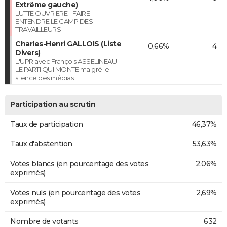
Extrême gauche)
LUTTE OUVRIERE - FAIRE
ENTENDRE LE CAMP DES
TRAVAILLEURS
Charles-Henri GALLOIS (Liste
0,66%
4
Divers)
L'UPR avec François ASSELINEAU -
LE PARTI QUI MONTE malgré le
silence des médias
Participation au scrutin
Taux de participation
46,37%
Taux d'abstention
53,63%
Votes blancs (en pourcentage des votes
2,06%
exprimés)
Votes nuls (en pourcentage des votes
2,69%
exprimés)
Nombre de votants
632