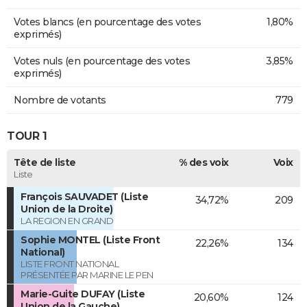
Votes blancs (en pourcentage des votes
1,80%
exprimés)
Votes nuls (en pourcentage des votes
3,85%
exprimés)
Nombre de votants
779
TOUR 1
Tête de liste
% des voix
Voix
Liste
François SAUVADET (Liste
34,72%
209
Union de la Droite)
LA REGION EN GRAND
Sophie MONTEL (Liste Front
22,26%
134
National)
LISTE FRONT NATIONAL
PRÉSENTÉE PAR MARINE LE PEN
Marie-Guite DUFAY (Liste
20,60%
124
Union de la Gauche)