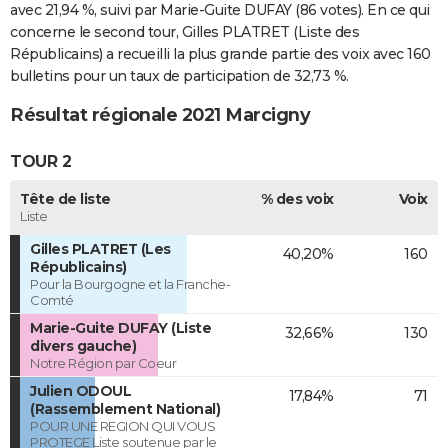
avec 21,94 %, suivi par Marie-Guite DUFAY (86 votes). En ce qui
concerne le second tour, Gilles PLATRET (Liste des
Républicains) a recueilli la plus grande partie des voix avec 160
bulletins pour un taux de participation de 32,73 %.
Résultat régionale 2021 Marcigny
TOUR 2
Tête de liste
% des voix
Voix
Liste
Gilles PLATRET (Les
40,20%
160
Républicains)
Pour la Bourgogne et la Franche-
Comté
Marie-Guite DUFAY (Liste
32,66%
130
divers gauche)
Notre Région par Coeur
Julien ODOUL
17,84%
71
(Rassemblement National)
POUR UNE REGION QUI VOUS
PROTEGE Liste soutenue par le