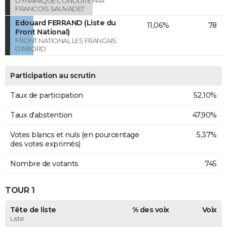
DYNAMIQUE CONDUITE PAR
FRANCOIS SAUVADET
Edouard FERRAND (Liste du
11,06%
78
Front National)
FRONT NATIONAL LES FRANCAIS
D'ABORD
Participation au scrutin
Taux de participation
52,10%
Taux d'abstention
47,90%
Votes blancs et nuls (en pourcentage
5,37%
des votes exprimés)
Nombre de votants
745
TOUR 1
Tête de liste
% des voix
Voix
Liste