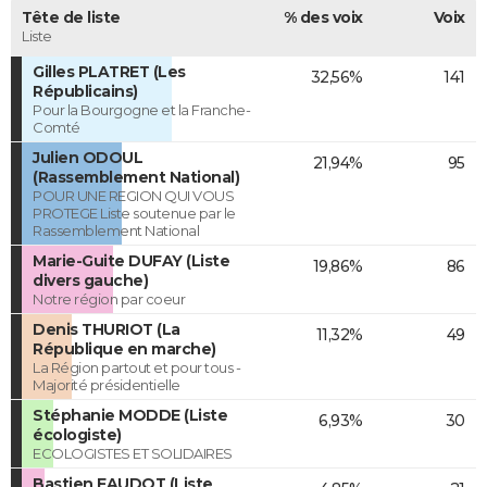
Tête de liste
% des voix
Voix
Liste
Gilles PLATRET (Les
32,56%
141
Républicains)
Pour la Bourgogne et la Franche-
Comté
Julien ODOUL
21,94%
95
(Rassemblement National)
POUR UNE REGION QUI VOUS
PROTEGE Liste soutenue par le
Rassemblement National
Marie-Guite DUFAY (Liste
19,86%
86
divers gauche)
Notre région par coeur
Denis THURIOT (La
11,32%
49
République en marche)
La Région partout et pour tous -
Majorité présidentielle
Stéphanie MODDE (Liste
6,93%
30
écologiste)
ECOLOGISTES ET SOLIDAIRES
Bastien FAUDOT (Liste