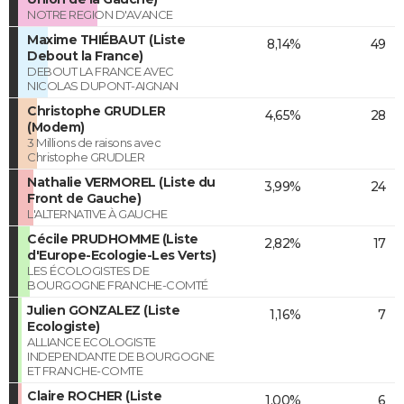
NOTRE REGION D'AVANCE
Maxime THIÉBAUT (Liste
8,14%
49
Debout la France)
DEBOUT LA FRANCE AVEC
NICOLAS DUPONT-AIGNAN
Christophe GRUDLER
4,65%
28
(Modem)
3 Millions de raisons avec
Christophe GRUDLER
Nathalie VERMOREL (Liste du
3,99%
24
Front de Gauche)
L'ALTERNATIVE À GAUCHE
Cécile PRUDHOMME (Liste
2,82%
17
d'Europe-Ecologie-Les Verts)
LES ÉCOLOGISTES DE
BOURGOGNE FRANCHE-COMTÉ
Julien GONZALEZ (Liste
1,16%
7
Ecologiste)
ALLIANCE ECOLOGISTE
INDEPENDANTE DE BOURGOGNE
ET FRANCHE-COMTE
Claire ROCHER (Liste
1,00%
6