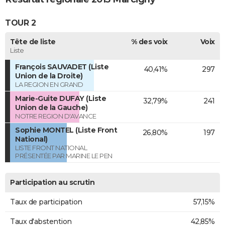
TOUR 2
Tête de liste
% des voix
Voix
Liste
François SAUVADET (Liste
40,41%
297
Union de la Droite)
LA REGION EN GRAND
Marie-Guite DUFAY (Liste
32,79%
241
Union de la Gauche)
NOTRE REGION D'AVANCE
Sophie MONTEL (Liste Front
26,80%
197
National)
LISTE FRONT NATIONAL
PRÉSENTÉE PAR MARINE LE PEN
Participation au scrutin
Taux de participation
57,15%
Taux d'abstention
42,85%