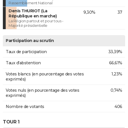
Rassemblement National
Denis THURIOT (La
9,30%
37
République en marche)
La Région partout et pour tous -
Majorité présidentielle
Participation au scrutin
Taux de participation
33,39%
Taux d'abstention
66,61%
Votes blancs (en pourcentage des votes
1,23%
exprimés)
Votes nuls (en pourcentage des votes
0,74%
exprimés)
Nombre de votants
406
TOUR 1