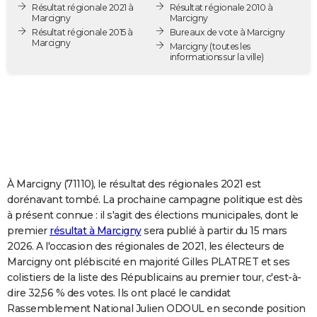
Résultat régionale 2021 à
Résultat régionale 2010 à
City break
Voyage de noces
Climat
Destinations
Voyage nature
Forum
+
PHOTO
Marcigny
Marcigny
Résultat régionale 2015 à
Bureaux de vote à Marcigny
Marcigny
GUIDES D'ACHAT
Marcigny
(toutes les
informations sur la ville)
BONS PLANS
CARTE DE VOEUX
Carte Bonne année
Carte Pâques
Carte de Noël
Carte Saint-Valentin
Carte d'anniversaire
DICTIONNAIRE
Biographies
Expressions
Dictionnaire
Citations
Proverbes
PROGRAMME TV
À Marcigny (71110), le résultat des régionales 2021 est
COPAINS D'AVANT
dorénavant tombé. La prochaine campagne politique est dès
à présent connue : il s'agit des élections municipales, dont le
Se connecter
Collèges
Universités
Service militaire
S'inscrire
Lycées
Primaires
Entreprises
Avis de recherche
AVIS DE DÉCÈS
premier
résultat à Marcigny
sera publié à partir du 15 mars
2026. A l'occasion des régionales de 2021, les électeurs de
FORUM
Marcigny ont plébiscité en majorité Gilles PLATRET et ses
Lifestyle
Sport
Television
Cinema
Bricolage
Culture
Auto
Voyage
colistiers de la liste des Républicains au premier tour, c'est-à-
dire 32,56 % des votes. Ils ont placé le candidat
Rassemblement National Julien ODOUL en seconde position