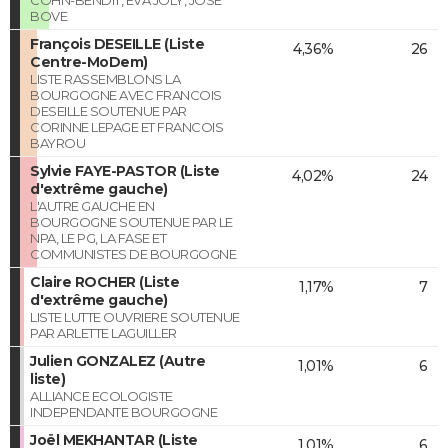
BOVE
François DESEILLE (Liste
4,36%
26
Centre-MoDem)
LISTE RASSEMBLONS LA
BOURGOGNE AVEC FRANCOIS
DESEILLE SOUTENUE PAR
CORINNE LEPAGE ET FRANCOIS
BAYROU
Sylvie FAYE-PASTOR (Liste
4,02%
24
d'extrême gauche)
L'AUTRE GAUCHE EN
BOURGOGNE SOUTENUE PAR LE
NPA, LE PG, LA FASE ET
COMMUNISTES DE BOURGOGNE
Claire ROCHER (Liste
1,17%
7
d'extrême gauche)
LISTE LUTTE OUVRIERE SOUTENUE
PAR ARLETTE LAGUILLER
Julien GONZALEZ (Autre
1,01%
6
liste)
ALLIANCE ECOLOGISTE
INDEPENDANTE BOURGOGNE
Joël MEKHANTAR (Liste
1,01%
6