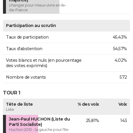
changer pour mieux vivre en ile-
de-France
Participation au scrutin
Taux de participation
45,43%
Taux d'abstention
54,57%
Votes blancs et nuls (en pourcentage
4,02%
des votes exprimés)
Nombre de votants
572
TOUR 1
Tête de liste
% des voix
Voix
Liste
Jean-Paul HUCHON (Liste du
25,81%
143
Parti Socialiste)
Huchon 2010 - la gauche pour l'Ile-