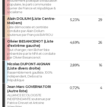
mouvement politique d'éducation
populaire, le parti communiste
ouvrier de France et république &
socialisme
Alain DOLIUM (Liste Centre-
5,23%
29
MoDem)
Liste démocrate et centriste
conduite par Alain Dolium
soutenue par François BAYROU
Olivier BESANCENOT (Liste
4,69%
26
d'extrême gauche)
Tout changer, rien lâcher! liste
présentée par le NPA et conduite
par Olivier Besancenot
Nicolas DUPONT-AIGNAN
2,89%
16
(Liste divers droite)
Rassemblement gaulliste, 100%
indépendant, Debout la
République
Jean Marc GOVERNATORI
0,72%
4
(Autre liste)
ALLIANCE ECOLOGISTE
INDEPENDANTE soutenue par
Patrice Drevet et Antoine
Waechter