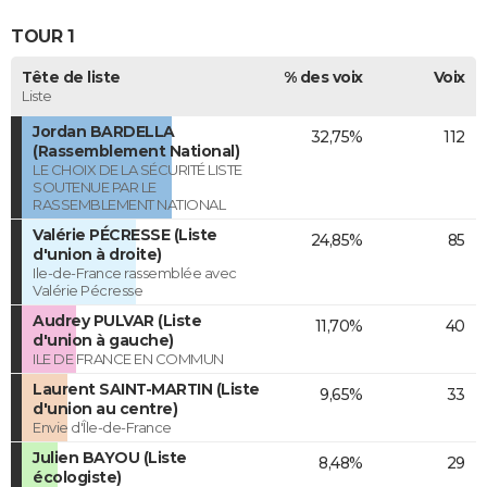
TOUR 1
Tête de liste
% des voix
Voix
Liste
Jordan BARDELLA
32,75%
112
(Rassemblement National)
LE CHOIX DE LA SÉCURITÉ LISTE
SOUTENUE PAR LE
RASSEMBLEMENT NATIONAL
Valérie PÉCRESSE (Liste
24,85%
85
d'union à droite)
Ile-de-France rassemblée avec
Valérie Pécresse
Audrey PULVAR (Liste
11,70%
40
d'union à gauche)
ILE DE FRANCE EN COMMUN
Laurent SAINT-MARTIN (Liste
9,65%
33
d'union au centre)
Envie d'Île-de-France
Julien BAYOU (Liste
8,48%
29
écologiste)