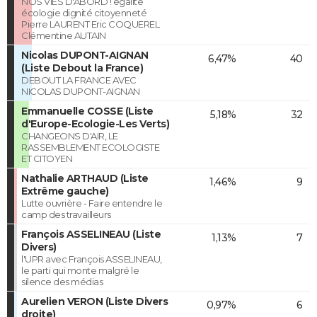
NOS VIES D'ABORD ! égalité
écologie dignité citoyenneté
Pierre LAURENT Eric COQUEREL
Clémentine AUTAIN
Nicolas DUPONT-AIGNAN
6,47%
40
(Liste Debout la France)
DEBOUT LA FRANCE AVEC
NICOLAS DUPONT-AIGNAN
Emmanuelle COSSE (Liste
5,18%
32
d'Europe-Ecologie-Les Verts)
CHANGEONS D'AIR, LE
RASSEMBLEMENT ECOLOGISTE
ET CITOYEN
Nathalie ARTHAUD (Liste
1,46%
9
Extrême gauche)
Lutte ouvrière - Faire entendre le
camp des travailleurs
François ASSELINEAU (Liste
1,13%
7
Divers)
l'UPR avec François ASSELINEAU,
le parti qui monte malgré le
silence des médias
Aurelien VERON (Liste Divers
0,97%
6
droite)