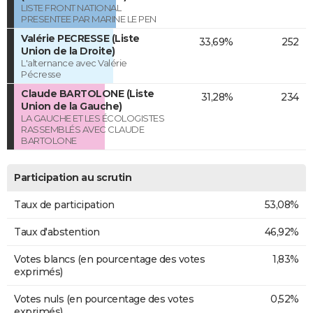
LISTE FRONT NATIONAL
PRESENTEE PAR MARINE LE PEN
Valérie PECRESSE (Liste
33,69%
252
Union de la Droite)
L'alternance avec Valérie
Pécresse
Claude BARTOLONE (Liste
31,28%
234
Union de la Gauche)
LA GAUCHE ET LES ÉCOLOGISTES
RASSEMBLÉS AVEC CLAUDE
BARTOLONE
Participation au scrutin
Taux de participation
53,08%
Taux d'abstention
46,92%
Votes blancs (en pourcentage des votes
1,83%
exprimés)
Votes nuls (en pourcentage des votes
0,52%
exprimés)