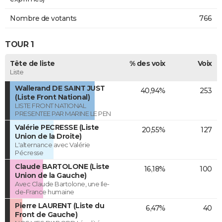
Nombre de votants
766
TOUR 1
Tête de liste
% des voix
Voix
Liste
Wallerand DE SAINT JUST
40,94%
253
(Liste Front National)
LISTE FRONT NATIONAL
PRESENTEE PAR MARINE LE PEN
Valérie PECRESSE (Liste
20,55%
127
Union de la Droite)
L'alternance avec Valérie
Pécresse
Claude BARTOLONE (Liste
16,18%
100
Union de la Gauche)
Avec Claude Bartolone, une Ile-
de-France humaine
Pierre LAURENT (Liste du
6,47%
40
Front de Gauche)