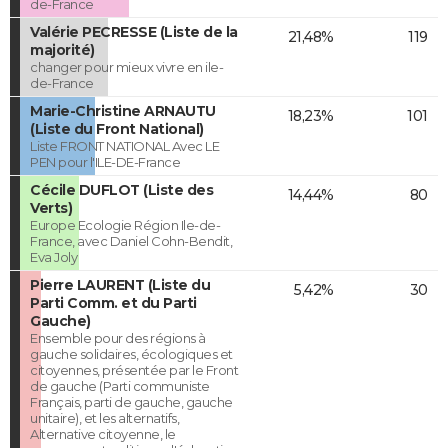
de-France
Valérie PECRESSE (Liste de la
21,48%
119
majorité)
changer pour mieux vivre en ile-
de-France
Marie-Christine ARNAUTU
18,23%
101
(Liste du Front National)
Liste FRONT NATIONAL Avec LE
PEN pour l'ILE-DE-France
Cécile DUFLOT (Liste des
14,44%
80
Verts)
Europe Ecologie Région Ile-de-
France, avec Daniel Cohn-Bendit,
Eva Joly
Pierre LAURENT (Liste du
5,42%
30
Parti Comm. et du Parti
Gauche)
Ensemble pour des régions à
gauche solidaires, écologiques et
citoyennes, présentée par le Front
de gauche (Parti communiste
Français, parti de gauche, gauche
unitaire), et les alternatifs,
Alternative citoyenne, le