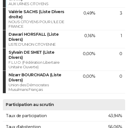
AUX URNES CITOYENS
Valérie SACHS (Liste Divers
0,49%
3
droite)
NOUS CITOYENS POUR L'ILE DE
FRANCE
Dawari HORSFALL (Liste
0,16%
1
Divers)
LISTE D'UNION CITOYENNE
Sylvain DE SMET (Liste
0,00%
0
Divers)
F.L.U.O. (Fédération Libertaire
Unitaire Ouverte)
Nizarr BOURCHADA (Liste
0,00%
0
Divers)
Union des Démocrates
Musulmans Français
Participation au scrutin
Taux de participation
43,94%
Taux d'abstention
56,06%