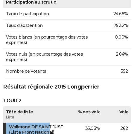
Participation au scrutin
Taux de participation
24,68%
Taux d'abstention
75,32%
Votes blancs (en pourcentage des votes
0,00%
exprimés)
Votes nuls (en pourcentage des votes
2,84%
exprimés)
Nombre de votants
352
Résultat régionale 2015 Longperrier
TOUR 2
Tête de liste
% des voix
Voix
Liste
Wallerand DE SAINT JUST
35,03%
262
(Liste Front National)