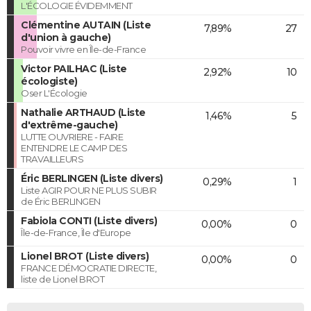
L'ÉCOLOGIE ÉVIDEMMENT
Clémentine AUTAIN (Liste
7,89%
27
d'union à gauche)
Pouvoir vivre en Île-de-France
Victor PAILHAC (Liste
2,92%
10
écologiste)
Oser L'Écologie
Nathalie ARTHAUD (Liste
1,46%
5
d'extrême-gauche)
LUTTE OUVRIERE - FAIRE
ENTENDRE LE CAMP DES
TRAVAILLEURS
Éric BERLINGEN (Liste divers)
0,29%
1
Liste AGIR POUR NE PLUS SUBIR
de Éric BERLINGEN
Fabiola CONTI (Liste divers)
0,00%
0
Île-de-France, Île d'Europe
Lionel BROT (Liste divers)
0,00%
0
FRANCE DÉMOCRATIE DIRECTE,
liste de Lionel BROT