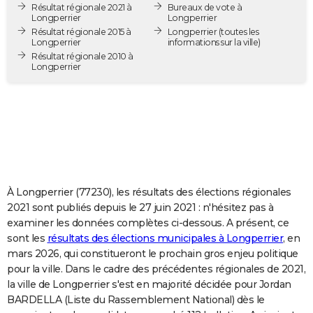
Résultat régionale 2021 à
Bureaux de vote à
City break
Voyage de noces
Climat
Destinations
Voyage nature
Forum
+
PHOTO
Longperrier
Longperrier
Résultat régionale 2015 à
Longperrier
(toutes les
Longperrier
informations sur la ville)
GUIDES D'ACHAT
Résultat régionale 2010 à
Longperrier
BONS PLANS
CARTE DE VOEUX
Carte Bonne année
Carte Pâques
Carte de Noël
Carte Saint-Valentin
Carte d'anniversaire
DICTIONNAIRE
Biographies
Expressions
Dictionnaire
Citations
Proverbes
PROGRAMME TV
COPAINS D'AVANT
À Longperrier (77230), les résultats des élections régionales
2021 sont publiés depuis le 27 juin 2021 : n'hésitez pas à
Se connecter
Collèges
Universités
Service militaire
S'inscrire
Lycées
Primaires
Entreprises
Avis de recherche
AVIS DE DÉCÈS
examiner les données complètes ci-dessous. A présent, ce
sont les
résultats des élections municipales à Longperrier
, en
FORUM
mars 2026, qui constitueront le prochain gros enjeu politique
pour la ville. Dans le cadre des précédentes régionales de 2021,
Lifestyle
Sport
Television
Cinema
Bricolage
Culture
Auto
Voyage
la ville de Longperrier s'est en majorité décidée pour Jordan
BARDELLA (Liste du Rassemblement National) dès le