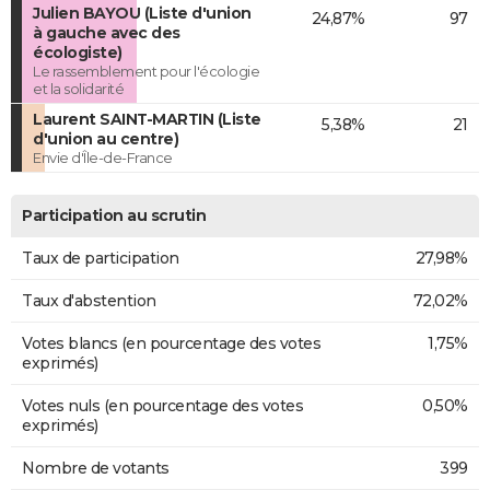
Julien BAYOU (Liste d'union
24,87%
97
à gauche avec des
écologiste)
Le rassemblement pour l'écologie
et la solidarité
Laurent SAINT-MARTIN (Liste
5,38%
21
d'union au centre)
Envie d'Île-de-France
Participation au scrutin
Taux de participation
27,98%
Taux d'abstention
72,02%
Votes blancs (en pourcentage des votes
1,75%
exprimés)
Votes nuls (en pourcentage des votes
0,50%
exprimés)
Nombre de votants
399