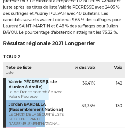
premier tour. Le candidat a empoché 112 bulletins. Arrivaient
juste après les têtes de liste Valérie PÉCRESSE avec 24,85 %
des suffrages et Audrey PULVAR avec 40 bulletins. Les
candidats suivants avaient obtenu : 9,65 % des suffrages pour
Laurent SAINT-MARTIN et 8,48 % des suffrages pour Julien
BAYOU. Le pourcentage d'abstention atteignait les 75,32 %.
Résultat régionale 2021 Longperrier
TOUR 2
Tête de liste
% des voix
Voix
Liste
Valérie PÉCRESSE (Liste
36,41%
142
d'union à droite)
Ile-de-France rassemblée avec
Valérie Pécresse
Jordan BARDELLA
33,33%
130
(Rassemblement National)
LE CHOIX DE LA SÉCURITÉ LISTE
SOUTENUE PAR LE
RASSEMBLEMENT NATIONAL