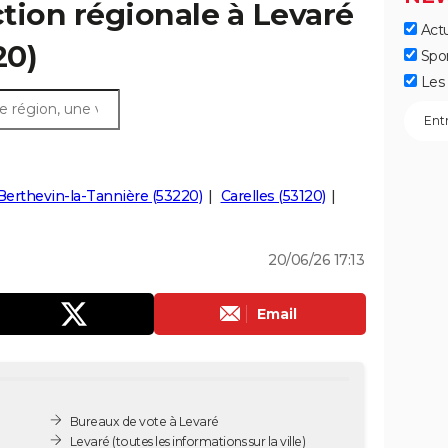
ction régionale à Levaré
Actu
20)
Spo
Les 
Berthevin-la-Tannière (53220)
Carelles (53120)
20/06/26 17:13
Email
Bureaux de vote à Levaré
Levaré
(toutes les informations sur la ville)