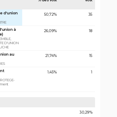
% des voix
Voix
e d'union
50,72%
35
NTRE
'union à
26,09%
18
e)
EMBLE,
STE D'UNION
AUCHE
union au
21,74%
15
RES
nt
1,45%
1
PROTEGE-
ement
30,29%