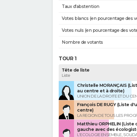
Taux d'abstention
Votes blancs (en pourcentage des v
Votes nuls (en pourcentage des vot
Nombre de votants
TOUR 1
Tête de liste
Liste
Christelle MORANÇAIS (List
au centre et à droite)
UNION DE LA DROITE ET DU CE
François DE RUGY (Liste d'
centre)
LA REGION DE TOUS LES PROG
Matthieu ORPHELIN (Liste d
gauche avec des écologist
L'ECOLOGIE ENSEMBLE, SOLIDA