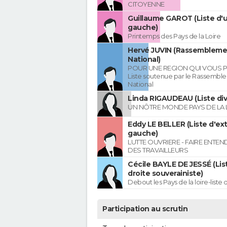
CITOYENNE
Guillaume GAROT (Liste d'u
gauche)
Printemps des Pays de la Loire
Hervé JUVIN (Rassembleme
National)
POUR UNE REGION QUI VOUS 
Liste soutenue par le Rassembl
National
Linda RIGAUDEAU (Liste div
UN NÔTRE MONDE PAYS DE LA 
Eddy LE BELLER (Liste d'ex
gauche)
LUTTE OUVRIERE - FAIRE ENTE
DES TRAVAILLEURS
Cécile BAYLE DE JESSÉ (Lis
droite souverainiste)
Debout les Pays de la loire-liste 
Participation au scrutin