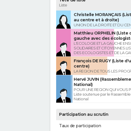
Tête de liste
Liste
Christelle MORANÇAIS (List
au centre et à droite)
UNION DE LA DROITE ET DU CE
Matthieu ORPHELIN (Liste d
gauche avec des écologist
L'ECOLOGIE ET LA GAUCHE ENS
SOLIDAIRES ET CITOYENNES.LI
DES ECOLOGISTES ET DE LA G
François DE RUGY (Liste d'
centre)
LA REGION DE TOUS LES PROG
Hervé JUVIN (Rassembleme
National)
POUR UNE REGION QUI VOUS 
Liste soutenue par le Rassembl
National
Participation au scrutin
Taux de participation