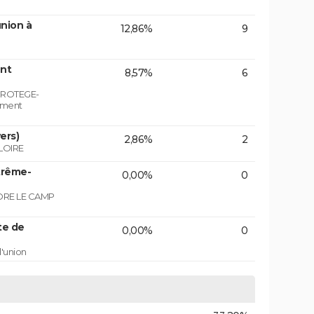
nion à
12,86%
9
nt
8,57%
6
PROTEGE-
ement
ers)
2,86%
2
LOIRE
trême-
0,00%
0
NDRE LE CAMP
te de
0,00%
0
d'union