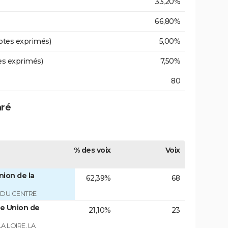
33,20%
66,80%
otes exprimés)
5,00%
es exprimés)
7,50%
80
aré
% des voix
Voix
ion de la
62,39%
68
T DU CENTRE
e Union de
21,10%
23
A LOIRE, LA