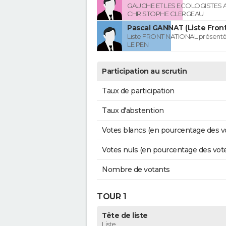
GAUCHE ET LES ECOLOGISTES 
CHRISTOPHE CLERGEAU
Pascal GANNAT (Liste Front
Liste FRONT NATIONAL présenté
LE PEN
Participation au scrutin
Taux de participation
Taux d'abstention
Votes blancs (en pourcentage des v
Votes nuls (en pourcentage des vot
Nombre de votants
TOUR 1
Tête de liste
Liste