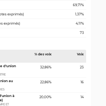
69,71%
otes exprimés)
1,37%
es exprimés)
4,11%
73
% des voix
Voix
e d'union
32,86%
23
NTRE
union au
22,86%
16
RES
'union à
20,00%
14
e)
IRE ET