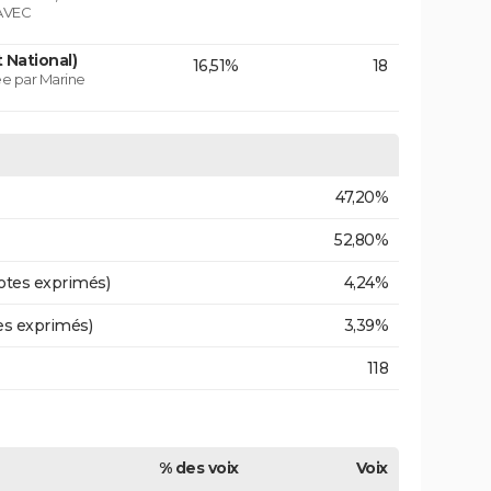
AVEC
 National)
16,51%
18
e par Marine
47,20%
52,80%
otes exprimés)
4,24%
es exprimés)
3,39%
118
% des voix
Voix