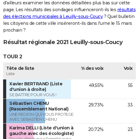
d'ailleurs examiner les données détaillées plus bas sur cette
page. Les résultats des sondages influenceront-ils les
résultats
des élections municipales à Leuilly-sous-Coucy
? Quel bulletin
les citoyens de cette ville inséreront-ils dans l'urne le 15 mars
prochain ?
Résultat régionale 2021 Leuilly-sous-Coucy
TOUR 2
Tête de liste
% des voix
Voix
Liste
Xavier BERTRAND (Liste
49,55%
55
d'union à droite)
SE BATTRE POUR VOUS !
Sébastien CHENU
29,73%
33
(Rassemblement National)
UNE REGION QUI VOUS PROTEGE
AVEC SEBASTIEN CHENU
Karima DELLI (Liste d'union à
20,72%
23
gauche avec des écologiste)
Pour le climat, pour l'emploi avec