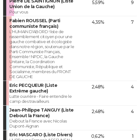
Pierre DE SAINTIGNON (Liste
5,59%
9
Union de la Gauche)
Pour vous
Fabien ROUSSEL (Parti
4,35%
7
communiste français)
L'HUMAIN D'ABORD ! liste de
rassemblement citoyen pour une
gauche combative et écologiste
dans notre région, soutenue par le
Parti Communiste Français,
Ensemble ! NPDC, la Gauche
Unitaire, la Coordination
Communiste, République et
Socialisme, membres du FRONT
DE GAUCHE
Eric PECQUEUR (Liste
2,48%
4
Extrême gauche)
Lutte ouvrière - Faire entendre le
camp des travailleurs
Jean-Philippe TANGUY (Liste
2,48%
4
Debout la France)
Debout la France avec Nicolas
Dupont-Aignan
Eric MASCARO (Liste Divers)
0,62%
1
L'UPR avec François ASSELINEAU -