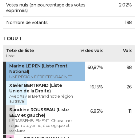
Votes nuls (en pourcentage des votes
2,02%
exprimés)
Nombre de votants
198
TOUR 1
Tête de liste
% des voix
Voix
Liste
Marine LE PEN (Liste Front
60,87%
98
National)
UNE RÉGION FIÈRE ET ENRACINÉE
Xavier BERTRAND (Liste
16,15%
26
Union de la Droite)
Avec Xavier Bertrand notre région
au travail
Sandrine ROUSSEAU (Liste
6,83%
11
EELV et gauche)
LE RASSEMBLEMENT ! Choisir une
région citoyenne, écologique et
solidaire