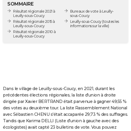
SOMMAIRE
City break
Voyage de noces
Climat
Destinations
Voyage nature
Forum
+
PHOTO
Résultat régionale 2021 à
Bureaux de vote à Leuilly-
Leuilly-sous-Coucy
sous-Coucy
GUIDES D'ACHAT
Résultat régionale 2015 à
Leuilly-sous-Coucy
(toutes les
Leuilly-sous-Coucy
informations sur la ville)
BONS PLANS
Résultat régionale 2010 à
Leuilly-sous-Coucy
CARTE DE VOEUX
Carte Bonne année
Carte Pâques
Carte de Noël
Carte Saint-Valentin
Carte d'anniversaire
DICTIONNAIRE
Biographies
Expressions
Dictionnaire
Citations
Proverbes
PROGRAMME TV
COPAINS D'AVANT
Dans le village de Leuilly-sous-Coucy, en 2021, durant les
Se connecter
Collèges
Universités
Service militaire
S'inscrire
Lycées
Primaires
Entreprises
Avis de recherche
AVIS DE DÉCÈS
précédentes élections régionales, la liste d'union à droite
dirigée par Xavier BERTRAND était parvenue à gagner 49,55 %
FORUM
des votes au deuxième tour. La liste Rassemblement National
Lifestyle
Sport
Television
Cinema
Bricolage
Culture
Auto
Voyage
avec Sébastien CHENU s'était accaparée 29,73 % des suffrages.
Tandis que Karima DELLI (Liste d'union à gauche avec des
écologistes) avait capté 23 bulletins de vote. Vous pouvez