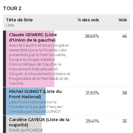
TOUR 2
Tête de liste
% des voix
Voix
Liste
Claude GEWERC (Liste
38,66%
46
d'Union de la gauche)
Avec la Gauche et les ecologistes
rassemblés pour la Picardie Liste
présentée par le Parti Socialiste,
Europe Ecologie, Initiative
Démocratique de Gauche, le
Mouvement Républicain et
Citoyen, le Mouvement Unitaire et
Progressiste et le Parti Radical de
Gauche.
Michel GUINIOT (Liste du
31,93%
38
Front National)
Liste Front National pour la
Picardie et le peuple Français !
conduite par Michel GUINIOT
Caroline CAYEUX (Liste de la
29,41%
35
majorité)
ENVIE de PICARDIE