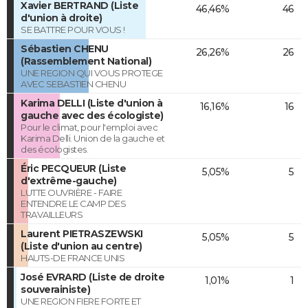
Xavier BERTRAND (Liste
46,46%
46
d'union à droite)
SE BATTRE POUR VOUS !
Sébastien CHENU
26,26%
26
(Rassemblement National)
UNE REGION QUI VOUS PROTEGE
AVEC SEBASTIEN CHENU
Karima DELLI (Liste d'union à
16,16%
16
gauche avec des écologiste)
Pour le climat, pour l'emploi avec
Karima Delli. Union de la gauche et
des écologistes.
Éric PECQUEUR (Liste
5,05%
5
d'extrême-gauche)
LUTTE OUVRIÈRE - FAIRE
ENTENDRE LE CAMP DES
TRAVAILLEURS
Laurent PIETRASZEWSKI
5,05%
5
(Liste d'union au centre)
HAUTS-DE FRANCE UNIS
José EVRARD (Liste de droite
1,01%
1
souverainiste)
UNE REGION FIERE FORTE ET