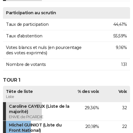
Participation au scrutin
Taux de participation
44,41%
Taux d'abstention
55,59%
Votes blancs et nuls (en pourcentage
9,16%
des votes exprimés)
Nombre de votants
131
TOUR 1
Tête de liste
% des voix
Voix
Liste
Caroline CAYEUX (Liste de la
29,36%
32
majorité)
ENVIE de PICARDIE
Michel GUINIOT (Liste du
20,18%
22
Front National)