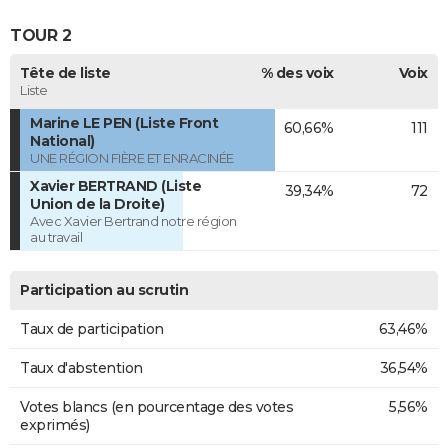
TOUR 2
Tête de liste
% des voix
Voix
Liste
Marine LE PEN (Liste Front
60,66%
111
National)
UNE RÉGION FIÈRE ET ENRACINÉE
Xavier BERTRAND (Liste
39,34%
72
Union de la Droite)
Avec Xavier Bertrand notre région
au travail
Participation au scrutin
Taux de participation
63,46%
Taux d'abstention
36,54%
Votes blancs (en pourcentage des votes
5,56%
exprimés)