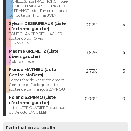
FAMILLES, nos TRADITIONS, notre
IDENTITE FRANCAISE LE PARTI DE
LA FRANCE Liste d'union nationale
conduite par Thomas JOLY
Sylvain DESBUREAUX (Liste
3,67%
4
d'extrême gauche)
TOUT CHANGER RIEN LACHER
soutenue par Olivier
BESANCENOT
Maxime GREMETZ (Liste
3,67%
4
divers gauche)
Colère et espoir
France MATHIEU (Liste
2,75%
3
Centre-MoDem)
Force Picarde Rassemblement
Centriste et Ecologiste Liste
soutenue par François BAYROU
Roland SZPIRKO (Liste
0,00%
0
d'extrême gauche)
Liste LUTTE OUVRIERE soutenue
par Arlette LAGUILLER
Participation au scrutin