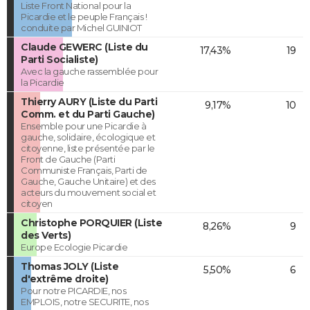
Liste Front National pour la
Picardie et le peuple Français !
conduite par Michel GUINIOT
Claude GEWERC (Liste du
17,43%
19
Parti Socialiste)
Avec la gauche rassemblée pour
la Picardie
Thierry AURY (Liste du Parti
9,17%
10
Comm. et du Parti Gauche)
Ensemble pour une Picardie à
gauche, solidaire, écologique et
citoyenne, liste présentée par le
Front de Gauche (Parti
Communiste Français, Parti de
Gauche, Gauche Unitaire) et des
acteurs du mouvement social et
citoyen
Christophe PORQUIER (Liste
8,26%
9
des Verts)
Europe Ecologie Picardie
Thomas JOLY (Liste
5,50%
6
d'extrême droite)
Pour notre PICARDIE, nos
EMPLOIS, notre SECURITE, nos