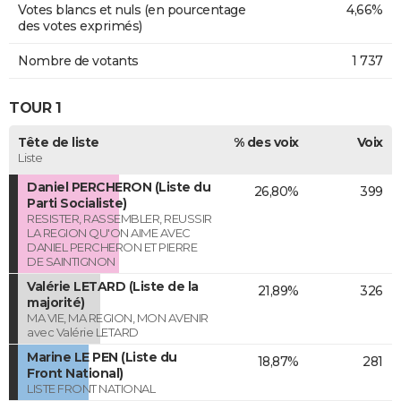
Votes blancs et nuls (en pourcentage
4,66%
des votes exprimés)
Nombre de votants
1 737
TOUR 1
Tête de liste
% des voix
Voix
Liste
Daniel PERCHERON (Liste du
26,80%
399
Parti Socialiste)
RESISTER, RASSEMBLER, REUSSIR
LA REGION QU'ON AIME AVEC
DANIEL PERCHERON ET PIERRE
DE SAINTIGNON
Valérie LETARD (Liste de la
21,89%
326
majorité)
MA VIE, MA REGION, MON AVENIR
avec Valérie LETARD
Marine LE PEN (Liste du
18,87%
281
Front National)
LISTE FRONT NATIONAL