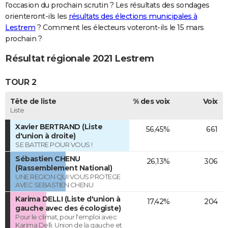
l'occasion du prochain scrutin ? Les résultats des sondages
orienteront-ils les
résultats des élections municipales à
Lestrem
? Comment les électeurs voteront-ils le 15 mars
prochain ?
Résultat régionale 2021 Lestrem
TOUR 2
Tête de liste
% des voix
Voix
Liste
Xavier BERTRAND (Liste
56,45%
661
d'union à droite)
SE BATTRE POUR VOUS !
Sébastien CHENU
26,13%
306
(Rassemblement National)
UNE REGION QUI VOUS PROTEGE
AVEC SEBASTIEN CHENU
Karima DELLI (Liste d'union à
17,42%
204
gauche avec des écologiste)
Pour le climat, pour l'emploi avec
Karima Delli. Union de la gauche et