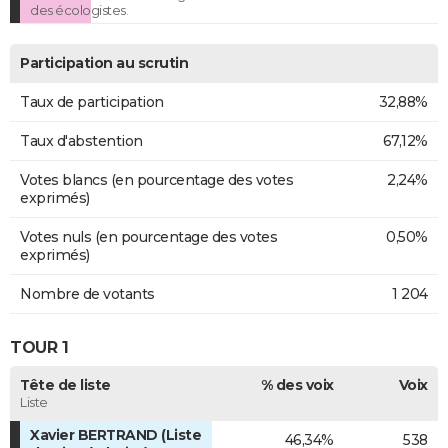
des écologistes.
Participation au scrutin
Taux de participation
32,88%
Taux d'abstention
67,12%
Votes blancs (en pourcentage des votes
2,24%
exprimés)
Votes nuls (en pourcentage des votes
0,50%
exprimés)
Nombre de votants
1 204
TOUR 1
Tête de liste
% des voix
Voix
Liste
Xavier BERTRAND (Liste
46,34%
538