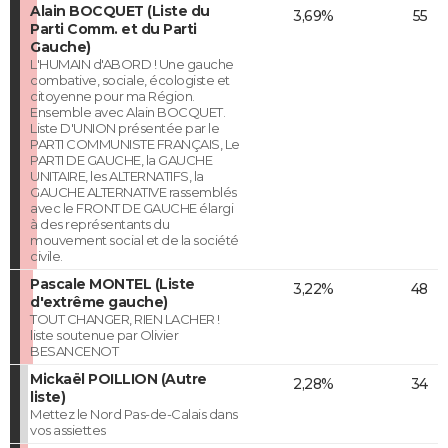
Alain BOCQUET (Liste du
3,69%
55
Parti Comm. et du Parti
Gauche)
L'HUMAIN d'ABORD ! Une gauche
combative, sociale, écologiste et
citoyenne pour ma Région.
Ensemble avec Alain BOCQUET.
Liste D'UNION présentée par le
PARTI COMMUNISTE FRANÇAIS, Le
PARTI DE GAUCHE, la GAUCHE
UNITAIRE, les ALTERNATIFS, la
GAUCHE ALTERNATIVE rassemblés
avec le FRONT DE GAUCHE élargi
à des représentants du
mouvement social et de la société
civile.
Pascale MONTEL (Liste
3,22%
48
d'extrême gauche)
TOUT CHANGER, RIEN LACHER !
liste soutenue par Olivier
BESANCENOT
Mickaël POILLION (Autre
2,28%
34
liste)
Mettez le Nord Pas-de-Calais dans
vos assiettes