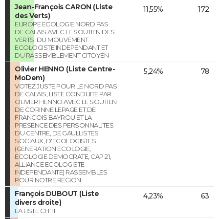
Jean-François CARON (Liste
11,55%
172
des Verts)
EUROPE ECOLOGIE NORD PAS
DE CALAIS AVEC LE SOUTIEN DES
VERTS, DU MOUVEMENT
ECOLOGISTE INDEPENDANT ET
DU RASSEMBLEMENT CITOYEN
Olivier HENNO (Liste Centre-
5,24%
78
MoDem)
VOTEZ JUSTE POUR LE NORD PAS
DE CALAIS, LISTE CONDUITE PAR
OLIVIER HENNO AVEC LE SOUTIEN
DE CORINNE LEPAGE ET DE
FRANCOIS BAYROU ET LA
PRESENCE DES PERSONNALITES
DU CENTRE, DE GAULLISTES
SOCIAUX, D'ECOLOGISTES
(GENERATION ECOLOGIE,
ECOLOGIE DEMOCRATE, CAP 21,
ALLIANCE ECOLOGISTE
INDEPENDANTE) RASSEMBLES
POUR NOTRE REGION.
François DUBOUT (Liste
4,23%
63
divers droite)
LA LISTE CH'TI