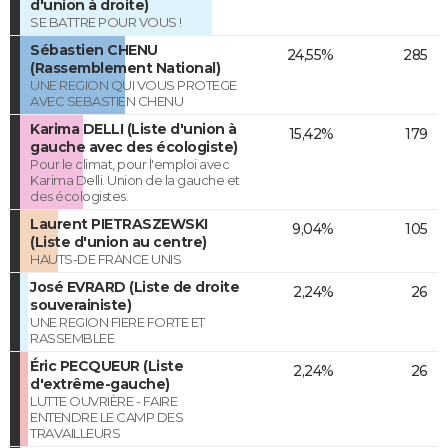
d'union à droite)
SE BATTRE POUR VOUS !
Sébastien CHENU
24,55%
285
(Rassemblement National)
UNE REGION QUI VOUS PROTEGE
AVEC SEBASTIEN CHENU
Karima DELLI (Liste d'union à
15,42%
179
gauche avec des écologiste)
Pour le climat, pour l'emploi avec
Karima Delli. Union de la gauche et
des écologistes.
Laurent PIETRASZEWSKI
9,04%
105
(Liste d'union au centre)
HAUTS-DE FRANCE UNIS
José EVRARD (Liste de droite
2,24%
26
souverainiste)
UNE REGION FIERE FORTE ET
RASSEMBLEE
Éric PECQUEUR (Liste
2,24%
26
d'extrême-gauche)
LUTTE OUVRIÈRE - FAIRE
ENTENDRE LE CAMP DES
TRAVAILLEURS