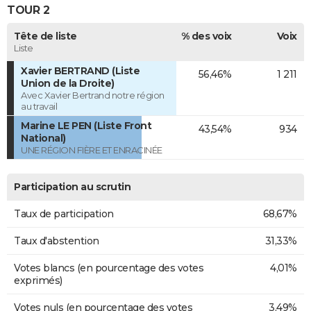
TOUR 2
Tête de liste
% des voix
Voix
Liste
Xavier BERTRAND (Liste
56,46%
1 211
Union de la Droite)
Avec Xavier Bertrand notre région
au travail
Marine LE PEN (Liste Front
43,54%
934
National)
UNE RÉGION FIÈRE ET ENRACINÉE
Participation au scrutin
Taux de participation
68,67%
Taux d'abstention
31,33%
Votes blancs (en pourcentage des votes
4,01%
exprimés)
Votes nuls (en pourcentage des votes
3,49%