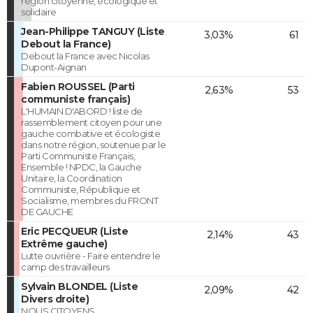
région citoyenne, écologique et
solidaire
Jean-Philippe TANGUY (Liste
3,03%
61
Debout la France)
Debout la France avec Nicolas
Dupont-Aignan
Fabien ROUSSEL (Parti
2,63%
53
communiste français)
L'HUMAIN D'ABORD ! liste de
rassemblement citoyen pour une
gauche combative et écologiste
dans notre région, soutenue par le
Parti Communiste Français,
Ensemble ! NPDC, la Gauche
Unitaire, la Coordination
Communiste, République et
Socialisme, membres du FRONT
DE GAUCHE
Eric PECQUEUR (Liste
2,14%
43
Extrême gauche)
Lutte ouvrière - Faire entendre le
camp des travailleurs
Sylvain BLONDEL (Liste
2,09%
42
Divers droite)
NOUS CITOYENS