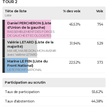
TOUR 2
Tête de liste
% des voix
Voix
Liste
Daniel PERCHERON (Liste
45,53%
754
d'Union de la gauche)
RASSEMBLEMENT DES FORCES
DE GAUCHE ET ECOLOGISTES
Valérie LETARD (Liste de la
31,94%
529
majorité)
MA VIE, MA REGION, MON AVENIR
avec Valérie LETARD
Marine LE PEN (Liste du
22,52%
373
Front National)
LISTE FRONT NATIONAL
Participation au scrutin
Taux de participation
55,62%
Taux d'abstention
44,38%