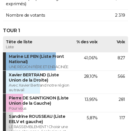
exprimés)
Nombre de votants
2 319
TOUR 1
Tête de liste
% des voix
Voix
Liste
Marine LE PEN (Liste Front
41,06%
827
National)
UNE RÉGION FIÈRE ET ENRACINÉE
Xavier BERTRAND (Liste
28,10%
566
Union de la Droite)
Avec Xavier Bertrand notre région
au travail
Pierre DE SAINTIGNON (Liste
13,95%
281
Union de la Gauche)
Pour vous
Sandrine ROUSSEAU (Liste
5,81%
117
EELV et gauche)
LE RASSEMBLEMENT ! Choisir une