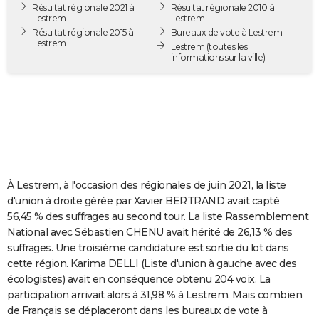
Résultat régionale 2021 à
Résultat régionale 2010 à
City break
Voyage de noces
Climat
Destinations
Voyage nature
Forum
+
PHOTO
Lestrem
Lestrem
Résultat régionale 2015 à
Bureaux de vote à Lestrem
Lestrem
GUIDES D'ACHAT
Lestrem
(toutes les
informations sur la ville)
BONS PLANS
CARTE DE VOEUX
Carte Bonne année
Carte Pâques
Carte de Noël
Carte Saint-Valentin
Carte d'anniversaire
DICTIONNAIRE
Biographies
Expressions
Dictionnaire
Citations
Proverbes
PROGRAMME TV
À Lestrem, à l'occasion des régionales de juin 2021, la liste
COPAINS D'AVANT
d'union à droite gérée par Xavier BERTRAND avait capté
56,45 % des suffrages au second tour. La liste Rassemblement
Se connecter
Collèges
Universités
Service militaire
S'inscrire
Lycées
Primaires
Entreprises
Avis de recherche
AVIS DE DÉCÈS
National avec Sébastien CHENU avait hérité de 26,13 % des
suffrages. Une troisième candidature est sortie du lot dans
FORUM
cette région. Karima DELLI (Liste d'union à gauche avec des
Lifestyle
Sport
Television
Cinema
Bricolage
Culture
Auto
Voyage
écologistes) avait en conséquence obtenu 204 voix. La
participation arrivait alors à 31,98 % à Lestrem. Mais combien
de Français se déplaceront dans les bureaux de vote à