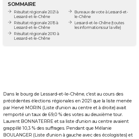
SOMMAIRE
City break
Voyage de noces
Climat
Destinations
Voyage nature
Forum
+
PHOTO
Résultat régionale 2021 à
Bureaux de vote à Lessard-et-
Lessard-et-le-Chêne
le-Chêne
GUIDES D'ACHAT
Résultat régionale 2015 à
Lessard-et-le-Chêne
(toutes
Lessard-et-le-Chêne
les informations sur la ville)
BONS PLANS
Résultat régionale 2010 à
Lessard-et-le-Chêne
CARTE DE VOEUX
Carte Bonne année
Carte Pâques
Carte de Noël
Carte Saint-Valentin
Carte d'anniversaire
DICTIONNAIRE
Biographies
Expressions
Dictionnaire
Citations
Proverbes
PROGRAMME TV
COPAINS D'AVANT
Dans le bourg de Lessard-et-le-Chêne, c'est au cours des
Se connecter
Collèges
Universités
Service militaire
S'inscrire
Lycées
Primaires
Entreprises
Avis de recherche
AVIS DE DÉCÈS
précédentes élections régionales en 2021 que la liste menée
par Hervé MORIN (Liste d'union au centre et à droite) avait
FORUM
remporté un taux de 69,0 % des votes au deuxième tour.
Lifestyle
Sport
Television
Cinema
Bricolage
Culture
Auto
Voyage
Laurent BONNATERRE et sa liste d'union au centre avaient
grappillé 10,3 % des suffrages. Pendant que Mélanie
BOULANGER (Liste d'union à gauche avec des écologistes) et