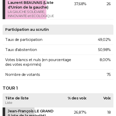
Laurent BEAUVAIS (Liste
37,68%
26
d'Union de la gauche)
LA GAUCHE SOLIDAIRE,
INNOVANTE et ECOLOGIQUE
Participation au scrutin
Taux de participation
49,02%
Taux d'abstention
50,98%
Votes blancs et nuls (en pourcentage
8,00%
des votes exprimés)
Nombre de votants
75
TOUR 1
Tête de liste
% des voix
Voix
Liste
Jean-François LE GRAND
26,87%
18
(Liste de la majorité)