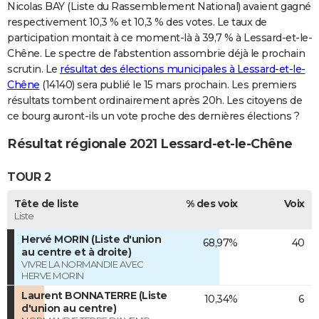
Nicolas BAY (Liste du Rassemblement National) avaient gagné
respectivement 10,3 % et 10,3 % des votes. Le taux de
participation montait à ce moment-là à 39,7 % à Lessard-et-le-
Chêne. Le spectre de l'abstention assombrie déjà le prochain
scrutin. Le
résultat des élections municipales à Lessard-et-le-
Chêne
(14140) sera publié le 15 mars prochain. Les premiers
résultats tombent ordinairement après 20h. Les citoyens de
ce bourg auront-ils un vote proche des dernières élections ?
Résultat régionale 2021 Lessard-et-le-Chêne
TOUR 2
Tête de liste
% des voix
Voix
Liste
Hervé MORIN (Liste d'union
68,97%
40
au centre et à droite)
VIVRE LA NORMANDIE AVEC
HERVE MORIN
Laurent BONNATERRE (Liste
10,34%
6
d'union au centre)