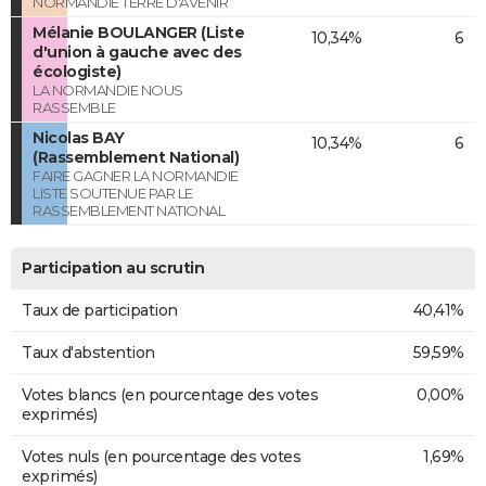
NORMANDIE TERRE D'AVENIR
Mélanie BOULANGER (Liste
10,34%
6
d'union à gauche avec des
écologiste)
LA NORMANDIE NOUS
RASSEMBLE
Nicolas BAY
10,34%
6
(Rassemblement National)
FAIRE GAGNER LA NORMANDIE
LISTE SOUTENUE PAR LE
RASSEMBLEMENT NATIONAL
Participation au scrutin
Taux de participation
40,41%
Taux d'abstention
59,59%
Votes blancs (en pourcentage des votes
0,00%
exprimés)
Votes nuls (en pourcentage des votes
1,69%
exprimés)