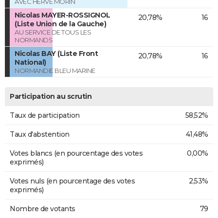
AVEC HERVÉ MORIN
Nicolas MAYER-ROSSIGNOL
20,78%
16
(Liste Union de la Gauche)
AU SERVICE DE TOUS LES
NORMANDS
Nicolas BAY (Liste Front
20,78%
16
National)
NORMANDIE BLEU MARINE
Participation au scrutin
Taux de participation
58,52%
Taux d'abstention
41,48%
Votes blancs (en pourcentage des votes
0,00%
exprimés)
Votes nuls (en pourcentage des votes
2,53%
exprimés)
Nombre de votants
79