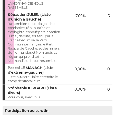
LA NORMANDIE NOUS
RASSEMBLE
Sébastien JUMEL (Liste
7,69%
5
d'union à gauche)
Rassemblement de la gauche
combative, républicaine et
écologiste, conduit par Sébastien
Jumel, député, soutenu par la
France Insoumise, le Parti
Communiste Français, le Parti
Radical de Gauche, et des milliers
de Normandes et Normands. La
région qui prend soin, la
Normandie qui nous ressemble.
Pascal LE MANACH (Liste
0,00%
0
d'extrême-gauche)
Lutte ouvrière - faire entendre le
camp des travailleurs
Stéphanie KERBARH (Liste
0,00%
0
divers)
Pour vous, avec vous
Participation au scrutin