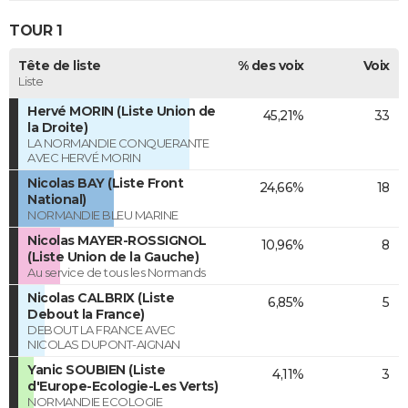
TOUR 1
Tête de liste
% des voix
Voix
Liste
Hervé MORIN (Liste Union de
45,21%
33
la Droite)
LA NORMANDIE CONQUERANTE
AVEC HERVÉ MORIN
Nicolas BAY (Liste Front
24,66%
18
National)
NORMANDIE BLEU MARINE
Nicolas MAYER-ROSSIGNOL
10,96%
8
(Liste Union de la Gauche)
Au service de tous les Normands
Nicolas CALBRIX (Liste
6,85%
5
Debout la France)
DEBOUT LA FRANCE AVEC
NICOLAS DUPONT-AIGNAN
Yanic SOUBIEN (Liste
4,11%
3
d'Europe-Ecologie-Les Verts)
NORMANDIE ECOLOGIE