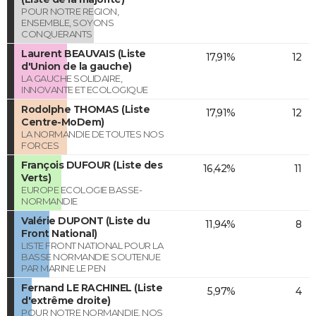
POUR NOTRE REGION,
ENSEMBLE, SOYONS
CONQUERANTS
Laurent BEAUVAIS (Liste
17,91%
12
d'Union de la gauche)
LA GAUCHE SOLIDAIRE,
INNOVANTE ET ECOLOGIQUE
Rodolphe THOMAS (Liste
17,91%
12
Centre-MoDem)
LA NORMANDIE DE TOUTES NOS
FORCES
François DUFOUR (Liste des
16,42%
11
Verts)
EUROPE ECOLOGIE BASSE-
NORMANDIE
Valérie DUPONT (Liste du
11,94%
8
Front National)
LISTE FRONT NATIONAL POUR LA
BASSE NORMANDIE SOUTENUE
PAR MARINE LE PEN
Fernand LE RACHINEL (Liste
5,97%
4
d'extrême droite)
POUR NOTRE NORMANDIE, NOS