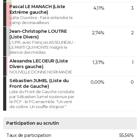
Pascal LE MANACH (Liste
4,11%
3
Extrême gauche)
Lutte Ouvrière - Faire entendre le
camp des travailleurs
Jean-Christophe LOUTRE
2,74%
2
(Liste Divers)
L'UPR, avec François ASSELINEAU -
LE PARTI QUI MONTE malgré le
silence des médias
Alexandra LECOEUR (Liste
1,37%
1
Divers gauche)
NOUVELLE DONNE NORMANDIE
Sébastien JUMEL (Liste du
0,00%
0
Front de Gauche)
Liste du Front de Gauche conduite
par Sébastien Jumel soutenue par
le PCF - le PG ensemble. "Un vent
de colère. Un souffle d'espoir."
Participation au scrutin
Taux de participation
55,56%