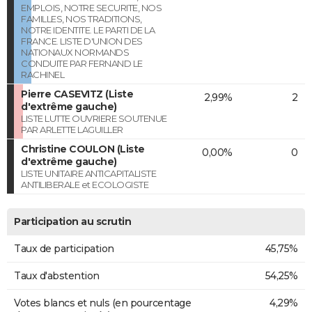
EMPLOIS, NOTRE SECURITE, NOS
FAMILLES, NOS TRADITIONS,
NOTRE IDENTITE. LE PARTI DE LA
FRANCE. LISTE D'UNION DES
NATIONAUX NORMANDS
CONDUITE PAR FERNAND LE
RACHINEL
Pierre CASEVITZ (Liste
2,99%
2
d'extrême gauche)
LISTE LUTTE OUVRIERE SOUTENUE
PAR ARLETTE LAGUILLER
Christine COULON (Liste
0,00%
0
d'extrême gauche)
LISTE UNITAIRE ANTICAPITALISTE
ANTILIBERALE et ECOLOGISTE
Participation au scrutin
Taux de participation
45,75%
Taux d'abstention
54,25%
Votes blancs et nuls (en pourcentage
4,29%