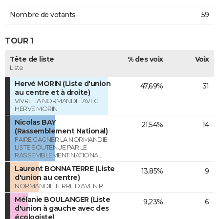
Nombre de votants
59
TOUR 1
Tête de liste
% des voix
Voix
Liste
Hervé MORIN (Liste d'union
47,69%
31
au centre et à droite)
VIVRE LA NORMANDIE AVEC
HERVE MORIN
Nicolas BAY
21,54%
14
(Rassemblement National)
FAIRE GAGNER LA NORMANDIE
LISTE SOUTENUE PAR LE
RASSEMBLEMENT NATIONAL
Laurent BONNATERRE (Liste
13,85%
9
d'union au centre)
NORMANDIE TERRE D'AVENIR
Mélanie BOULANGER (Liste
9,23%
6
d'union à gauche avec des
écologiste)