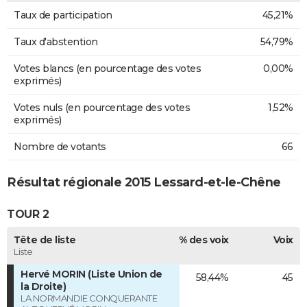
Taux de participation
45,21%
Taux d'abstention
54,79%
Votes blancs (en pourcentage des votes
0,00%
exprimés)
Votes nuls (en pourcentage des votes
1,52%
exprimés)
Nombre de votants
66
Résultat régionale 2015 Lessard-et-le-Chêne
TOUR 2
Tête de liste
% des voix
Voix
Liste
Hervé MORIN (Liste Union de
58,44%
45
la Droite)
LA NORMANDIE CONQUERANTE