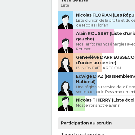
Tête de liste
Liste
Nicolas FLORIAN (Les Répub
Liste d'union de la droite et du 
de Nicolas Florian
Alain ROUSSET (Liste d'uni
gauche)
Nos Territoires nos énergies avec
Rousset
Geneviève DARRIEUSSECQ 
d'union au centre)
L'UNION FAIT LA REGION
Edwige DIAZ (Rassemblem
National)
Une région au service de la Franc
soutenue par le Rassemblement
Nicolas THIERRY (Liste écol
Nos terroirs notre avenir
Participation au scrutin
Taux de participation