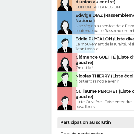
d'union au centre)
L'UNION FAIT LA REGION
Edwige DIAZ (Rassemblem
National)
Une région au service de la Franc
soutenue par le Rassemblement
Eddie PUYJALON (Liste dive
Le mouvement de la ruralité, rés
Jean Lassalle
Clémence GUETTÉ (Liste d
gauche)
On est là !
Nicolas THIERRY (Liste écol
Nos terroirs notre avenir
Guillaume PERCHET (Liste 
gauche)
Lutte Ouvrière - Faire entendre
travailleurs
Participation au scrutin