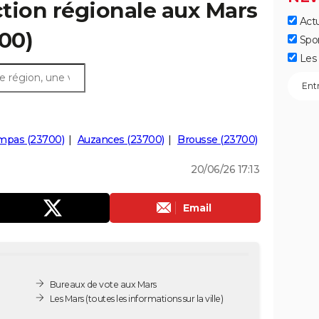
ection régionale aux Mars
Actu
700)
Spo
Les 
mpas (23700)
Auzances (23700)
Brousse (23700)
20/06/26 17:13
Email
Bureaux de vote aux Mars
Les Mars
(toutes les informations sur la ville)