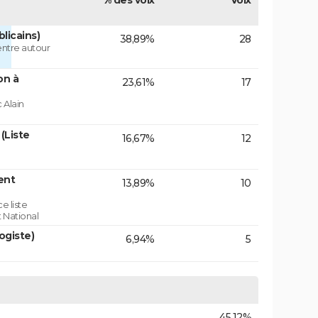
% des voix
Voix
licains)
38,89%
28
centre autour
on à
23,61%
17
 Alain
(Liste
16,67%
12
ent
13,89%
10
e liste
 National
ogiste)
6,94%
5
45,12%