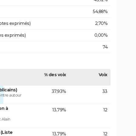
54,88%
otes exprimés)
2,70%
es exprimés)
0,00%
74
% des voix
Voix
licains)
37,93%
33
centre autour
on à
13,79%
12
 Alain
(Liste
13,79%
12