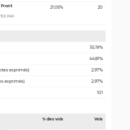
 Front
21,05%
20
TEE PAR
55,19%
44,81%
otes exprimés)
2,97%
es exprimés)
2,97%
101
% des voix
Voix