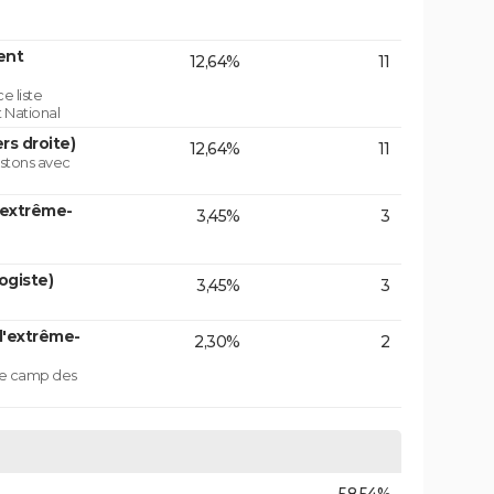
ent
12,64%
11
e liste
 National
rs droite)
12,64%
11
istons avec
'extrême-
3,45%
3
ogiste)
3,45%
3
d'extrême-
2,30%
2
 le camp des