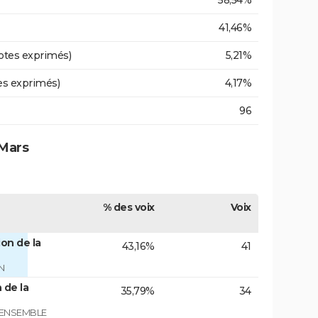
58,54%
41,46%
otes exprimés)
5,21%
es exprimés)
4,17%
96
 Mars
% des voix
Voix
on de la
43,16%
41
N
 de la
35,79%
34
 ENSEMBLE