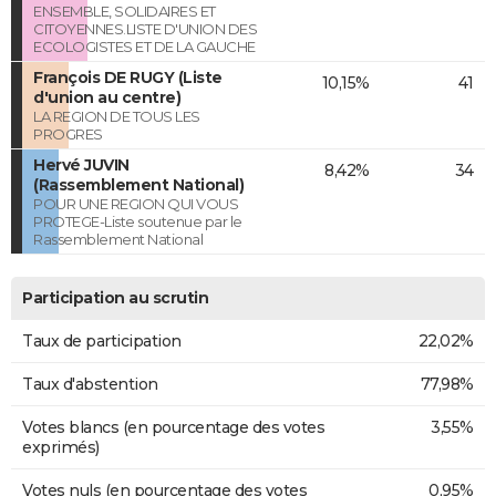
ENSEMBLE, SOLIDAIRES ET
CITOYENNES.LISTE D'UNION DES
ECOLOGISTES ET DE LA GAUCHE
François DE RUGY (Liste
10,15%
41
d'union au centre)
LA REGION DE TOUS LES
PROGRES
Hervé JUVIN
8,42%
34
(Rassemblement National)
POUR UNE REGION QUI VOUS
PROTEGE-Liste soutenue par le
Rassemblement National
Participation au scrutin
Taux de participation
22,02%
Taux d'abstention
77,98%
Votes blancs (en pourcentage des votes
3,55%
exprimés)
Votes nuls (en pourcentage des votes
0,95%