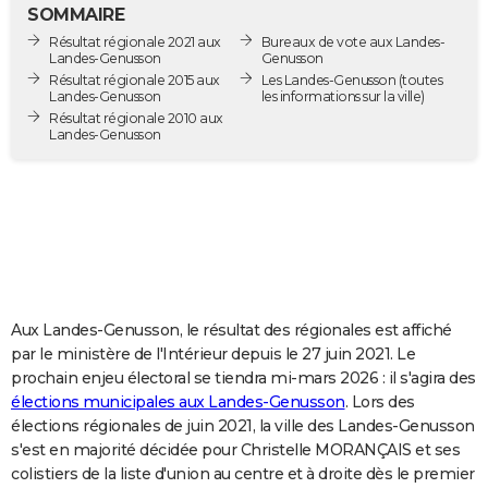
SOMMAIRE
City break
Voyage de noces
Climat
Destinations
Voyage nature
Forum
+
PHOTO
Résultat régionale 2021 aux
Bureaux de vote aux Landes-
Landes-Genusson
Genusson
GUIDES D'ACHAT
Résultat régionale 2015 aux
Les Landes-Genusson
(toutes
Landes-Genusson
les informations sur la ville)
BONS PLANS
Résultat régionale 2010 aux
Landes-Genusson
CARTE DE VOEUX
Carte Bonne année
Carte Pâques
Carte de Noël
Carte Saint-Valentin
Carte d'anniversaire
DICTIONNAIRE
Biographies
Expressions
Dictionnaire
Citations
Proverbes
PROGRAMME TV
COPAINS D'AVANT
Aux Landes-Genusson, le résultat des régionales est affiché
Se connecter
Collèges
Universités
Service militaire
S'inscrire
Lycées
Primaires
Entreprises
Avis de recherche
AVIS DE DÉCÈS
par le ministère de l'Intérieur depuis le 27 juin 2021. Le
prochain enjeu électoral se tiendra mi-mars 2026 : il s'agira des
FORUM
élections municipales aux Landes-Genusson
. Lors des
Lifestyle
Sport
Television
Cinema
Bricolage
Culture
Auto
Voyage
élections régionales de juin 2021, la ville des Landes-Genusson
s'est en majorité décidée pour Christelle MORANÇAIS et ses
colistiers de la liste d'union au centre et à droite dès le premier