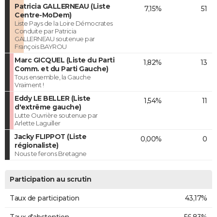
Patricia GALLERNEAU (Liste
7,15%
51
Centre-MoDem)
Liste Pays de la Loire Démocrates
Conduite par Patricia
GALLERNEAU soutenue par
François BAYROU
Marc GICQUEL (Liste du Parti
1,82%
13
Comm. et du Parti Gauche)
Tous ensemble, la Gauche
Vraiment !
Eddy LE BELLER (Liste
1,54%
11
d'extrême gauche)
Lutte Ouvrière soutenue par
Arlette Laguiller
Jacky FLIPPOT (Liste
0,00%
0
régionaliste)
Nous te ferons Bretagne
Participation au scrutin
Taux de participation
43,17%
Taux d'abstention
56,83%