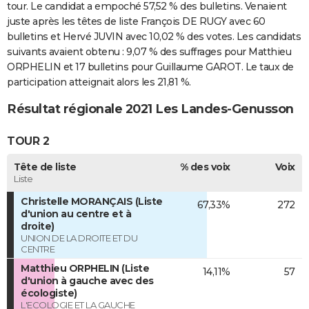
tour. Le candidat a empoché 57,52 % des bulletins. Venaient
juste après les têtes de liste François DE RUGY avec 60
bulletins et Hervé JUVIN avec 10,02 % des votes. Les candidats
suivants avaient obtenu : 9,07 % des suffrages pour Matthieu
ORPHELIN et 17 bulletins pour Guillaume GAROT. Le taux de
participation atteignait alors les 21,81 %.
Résultat régionale 2021 Les Landes-Genusson
TOUR 2
Tête de liste
% des voix
Voix
Liste
Christelle MORANÇAIS (Liste
67,33%
272
d'union au centre et à
droite)
UNION DE LA DROITE ET DU
CENTRE
Matthieu ORPHELIN (Liste
14,11%
57
d'union à gauche avec des
écologiste)
L'ECOLOGIE ET LA GAUCHE