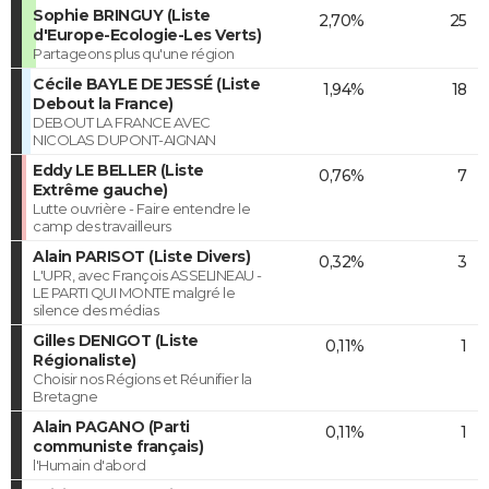
Sophie BRINGUY (Liste
2,70%
25
d'Europe-Ecologie-Les Verts)
Partageons plus qu'une région
Cécile BAYLE DE JESSÉ (Liste
1,94%
18
Debout la France)
DEBOUT LA FRANCE AVEC
NICOLAS DUPONT-AIGNAN
Eddy LE BELLER (Liste
0,76%
7
Extrême gauche)
Lutte ouvrière - Faire entendre le
camp des travailleurs
Alain PARISOT (Liste Divers)
0,32%
3
L'UPR, avec François ASSELINEAU -
LE PARTI QUI MONTE malgré le
silence des médias
Gilles DENIGOT (Liste
0,11%
1
Régionaliste)
Choisir nos Régions et Réunifier la
Bretagne
Alain PAGANO (Parti
0,11%
1
communiste français)
l'Humain d'abord