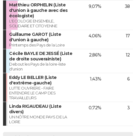
Matthieu ORPHELIN (Liste
9,07%
38
d'union à gauche avec des
écologiste)
L'ECOLOGIE ENSEMBLE,
SOLIDAIRE ET CITOYENNE
Guillaume GAROT (Liste
4,06%
17
d'union à gauche)
Printemps des Pays de la Loire
Cécile BAYLE DE JESSÉ (Liste
2,86%
12
de droite souverainiste)
Debout les Pays de la loire-liste
d'union
Eddy LE BELLER (Liste
1,43%
6
d'extrême-gauche)
LUTTE OUVRIERE - FAIRE
ENTENDRE LE CAMP DES
TRAVAILLEURS
Linda RIGAUDEAU (Liste
0,72%
3
divers)
UN NÔTRE MONDE PAYS DE LA
LOIRE