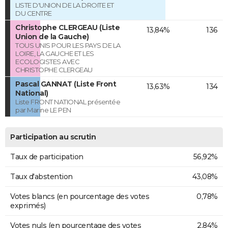
LISTE D'UNION DE LA DROITE ET
DU CENTRE
Christophe CLERGEAU (Liste
13,84%
136
Union de la Gauche)
TOUS UNIS POUR LES PAYS DE LA
LOIRE, LA GAUCHE ET LES
ECOLOGISTES AVEC
CHRISTOPHE CLERGEAU
Pascal GANNAT (Liste Front
13,63%
134
National)
Liste FRONT NATIONAL présentée
par Marine LE PEN
Participation au scrutin
Taux de participation
56,92%
Taux d'abstention
43,08%
Votes blancs (en pourcentage des votes
0,78%
exprimés)
Votes nuls (en pourcentage des votes
2,84%