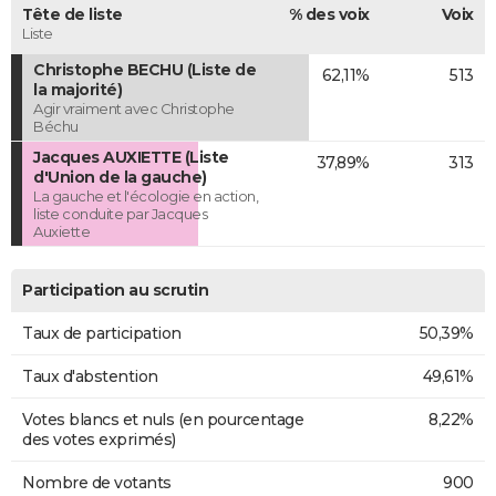
Tête de liste
% des voix
Voix
Liste
Christophe BECHU (Liste de
62,11%
513
la majorité)
Agir vraiment avec Christophe
Béchu
Jacques AUXIETTE (Liste
37,89%
313
d'Union de la gauche)
La gauche et l'écologie en action,
liste conduite par Jacques
Auxiette
Participation au scrutin
Taux de participation
50,39%
Taux d'abstention
49,61%
Votes blancs et nuls (en pourcentage
8,22%
des votes exprimés)
Nombre de votants
900