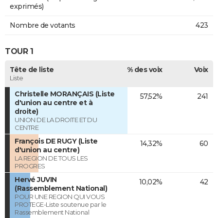
exprimés)
Nombre de votants
423
TOUR 1
Tête de liste
% des voix
Voix
Liste
Christelle MORANÇAIS (Liste
57,52%
241
d'union au centre et à
droite)
UNION DE LA DROITE ET DU
CENTRE
François DE RUGY (Liste
14,32%
60
d'union au centre)
LA REGION DE TOUS LES
PROGRES
Hervé JUVIN
10,02%
42
(Rassemblement National)
POUR UNE REGION QUI VOUS
PROTEGE-Liste soutenue par le
Rassemblement National