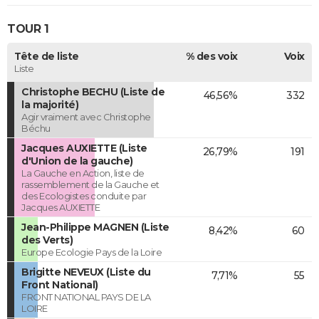
TOUR 1
Tête de liste
% des voix
Voix
Liste
Christophe BECHU (Liste de
46,56%
332
la majorité)
Agir vraiment avec Christophe
Béchu
Jacques AUXIETTE (Liste
26,79%
191
d'Union de la gauche)
La Gauche en Action, liste de
rassemblement de la Gauche et
des Ecologistes conduite par
Jacques AUXIETTE
Jean-Philippe MAGNEN (Liste
8,42%
60
des Verts)
Europe Ecologie Pays de la Loire
Brigitte NEVEUX (Liste du
7,71%
55
Front National)
FRONT NATIONAL PAYS DE LA
LOIRE