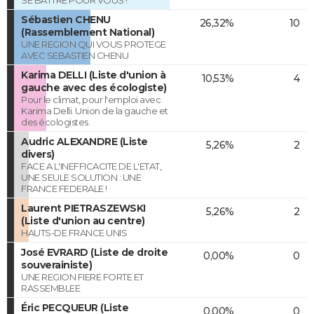
SE BATTRE POUR VOUS !
Sébastien CHENU
26,32%
10
(Rassemblement National)
UNE REGION QUI VOUS PROTEGE
AVEC SEBASTIEN CHENU
Karima DELLI (Liste d'union à
10,53%
4
gauche avec des écologiste)
Pour le climat, pour l'emploi avec
Karima Delli. Union de la gauche et
des écologistes.
Audric ALEXANDRE (Liste
5,26%
2
divers)
FACE A L'INEFFICACITE DE L'ETAT,
UNE SEULE SOLUTION : UNE
FRANCE FEDERALE !
Laurent PIETRASZEWSKI
5,26%
2
(Liste d'union au centre)
HAUTS-DE FRANCE UNIS
José EVRARD (Liste de droite
0,00%
0
souverainiste)
UNE REGION FIERE FORTE ET
RASSEMBLEE
Éric PECQUEUR (Liste
0,00%
0