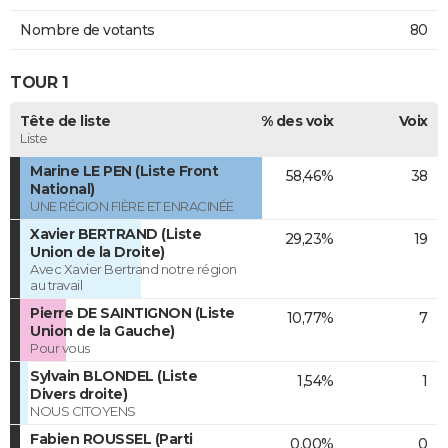
Nombre de votants
80
TOUR 1
Tête de liste
% des voix
Voix
Liste
Marine LE PEN (Liste Front
58,46%
38
National)
UNE RÉGION FIÈRE ET ENRACINÉE
Xavier BERTRAND (Liste
29,23%
19
Union de la Droite)
Avec Xavier Bertrand notre région
au travail
Pierre DE SAINTIGNON (Liste
10,77%
7
Union de la Gauche)
Pour vous
Sylvain BLONDEL (Liste
1,54%
1
Divers droite)
NOUS CITOYENS
Fabien ROUSSEL (Parti
0,00%
0