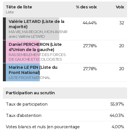
Tête de liste
% des voix
Voix
Liste
Valérie LETARD (Liste de la
44,44%
32
majorité)
MA VIE, MA REGION, MON AVENIR
avec Valérie LETARD
Daniel PERCHERON (Liste
27,78%
20
d'Union de la gauche)
RASSEMBLEMENT DES FORCES
DE GAUCHE ET ECOLOGISTES
Marine LE PEN (Liste du
27,78%
20
Front National)
LISTE FRONT NATIONAL
Participation au scrutin
Taux de participation
55,97%
Taux d'abstention
44,03%
Votes blancs et nuls (en pourcentage
4,00%