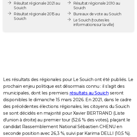
Résultat régionale 2021 au
Résultat régionale 2010 au
City break
Voyage de noces
Climat
Destinations
Voyage nature
Forum
+
PHOTO
Souich
Souich
Résultat régionale 2015 au
Bureaux de vote au Souich
Souich
GUIDES D'ACHAT
Le Souich
(toutes les
informations sur la ville)
BONS PLANS
CARTE DE VOEUX
Carte Bonne année
Carte Pâques
Carte de Noël
Carte Saint-Valentin
Carte d'anniversaire
DICTIONNAIRE
Biographies
Expressions
Dictionnaire
Citations
Proverbes
PROGRAMME TV
Les résultats des régionales pour Le Souich ont été publiés. Le
COPAINS D'AVANT
prochain enjeu politique est désormais connu : il s'agit des
municipales, dont les premiers
résultats au Souich
seront
Se connecter
Collèges
Universités
Service militaire
S'inscrire
Lycées
Primaires
Entreprises
Avis de recherche
AVIS DE DÉCÈS
disponibles le dimanche 15 mars 2026. En 2021, dans le cadre
des précédentes élections régionales, les citoyens du Souich
FORUM
se sont décidés en majorité pour Xavier BERTRAND (Liste
Lifestyle
Sport
Television
Cinema
Bricolage
Culture
Auto
Voyage
d'union à droite) au premier tour (52,6 % des votes), plaçant le
candidat Rassemblement National Sébastien CHENU en
seconde position avec 26,3 %, suivi par Karima DELLI (10,5 %).