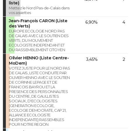
liste)
Mettez le Nord Pas-de-Calais dans
vos assiettes
Jean-François CARON (Liste
6,90%
4
des Verts)
EUROPE ECOLOGIE NORD PAS
DE CALAIS AVEC LE SOUTIEN DES
VERTS, DU MOUVEMENT
ECOLOGISTE INDEPENDANT ET
DU RASSEMBLEMENT CITOYEN
Olivier HENNO (Liste Centre-
3,45%
2
MoDem)
VOTEZ JUSTE POUR LE NORD PAS
DE CALAIS, LISTE CONDUITE PAR
OLIVIER HENNO AVEC LE SOUTIEN
DE CORINNE LEPAGE ET DE
FRANCOIS BAYROU ET LA
PRESENCE DES PERSONNALITES
DU CENTRE, DE GAULLISTES
SOCIAUX, D'ECOLOGISTES
(GENERATION ECOLOGIE,
ECOLOGIE DEMOCRATE, CAP 21,
ALLIANCE ECOLOGISTE
INDEPENDANTE) RASSEMBLES
POUR NOTRE REGION.