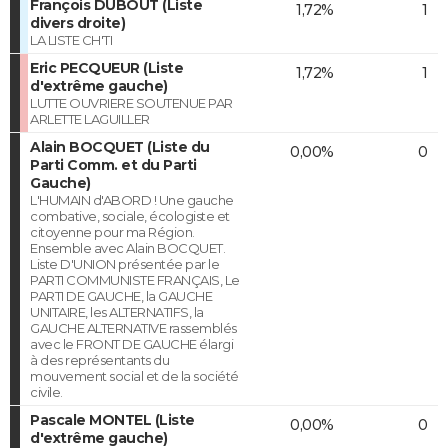
François DUBOUT (Liste
1,72%
1
divers droite)
LA LISTE CH'TI
Eric PECQUEUR (Liste
1,72%
1
d'extrême gauche)
LUTTE OUVRIERE SOUTENUE PAR
ARLETTE LAGUILLER
Alain BOCQUET (Liste du
0,00%
0
Parti Comm. et du Parti
Gauche)
L'HUMAIN d'ABORD ! Une gauche
combative, sociale, écologiste et
citoyenne pour ma Région.
Ensemble avec Alain BOCQUET.
Liste D'UNION présentée par le
PARTI COMMUNISTE FRANÇAIS, Le
PARTI DE GAUCHE, la GAUCHE
UNITAIRE, les ALTERNATIFS, la
GAUCHE ALTERNATIVE rassemblés
avec le FRONT DE GAUCHE élargi
à des représentants du
mouvement social et de la société
civile.
Pascale MONTEL (Liste
0,00%
0
d'extrême gauche)