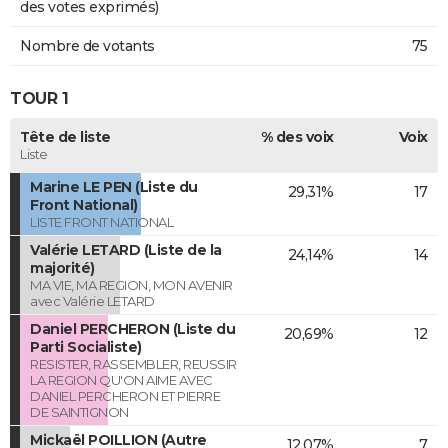
des votes exprimés)
Nombre de votants
75
TOUR 1
Tête de liste
% des voix
Voix
Liste
Marine LE PEN (Liste du
29,31%
17
Front National)
LISTE FRONT NATIONAL
Valérie LETARD (Liste de la
24,14%
14
majorité)
MA VIE, MA REGION, MON AVENIR
avec Valérie LETARD
Daniel PERCHERON (Liste du
20,69%
12
Parti Socialiste)
RESISTER, RASSEMBLER, REUSSIR
LA REGION QU'ON AIME AVEC
DANIEL PERCHERON ET PIERRE
DE SAINTIGNON
Mickaël POILLION (Autre
12,07%
7