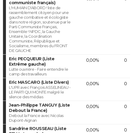
communiste français)
L'HUMAIN D'ABORD ! liste de
rassemblement citoyen pour une
gauche combative et écologiste
dans notre région, soutenue par le
Parti Communiste Français,
Ensemble ! NPDC, la Gauche
Unitaire, la Coordination
Communiste, République et
Socialisme, membres du FRONT
DE GAUCHE
Eric PECQUEUR (Liste
0,00%
0
Extrême gauche)
Lutte ouvrière - Faire entendre le
camp des travailleurs
Eric MASCARO (Liste Divers)
0,00%
0
L'UPR avec François ASSELINEAU -
LE PARTI QUI MONTE malgré le
silence des médias
Jean-Philippe TANGUY (Liste
0,00%
0
Debout la France)
Debout la France avec Nicolas
Dupont-Aignan
Sandrine ROUSSEAU (Liste
0,00%
0