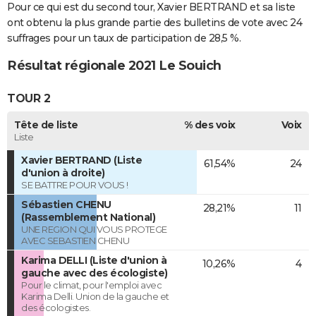
Pour ce qui est du second tour, Xavier BERTRAND et sa liste
ont obtenu la plus grande partie des bulletins de vote avec 24
suffrages pour un taux de participation de 28,5 %.
Résultat régionale 2021 Le Souich
TOUR 2
Tête de liste
% des voix
Voix
Liste
Xavier BERTRAND (Liste
61,54%
24
d'union à droite)
SE BATTRE POUR VOUS !
Sébastien CHENU
28,21%
11
(Rassemblement National)
UNE REGION QUI VOUS PROTEGE
AVEC SEBASTIEN CHENU
Karima DELLI (Liste d'union à
10,26%
4
gauche avec des écologiste)
Pour le climat, pour l'emploi avec
Karima Delli. Union de la gauche et
des écologistes.