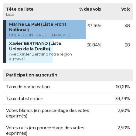
Tête de liste
% des voix
Voix
Liste
Marine LE PEN (Liste Front
63,16%
48
National)
UNE RÉGION FIÈRE ET ENRACINÉE
Xavier BERTRAND (Liste
36,84%
28
Union de la Droite)
Avec Xavier Bertrand notre région
au travail
Participation au scrutin
Taux de participation
60,61%
Taux d'abstention
39,39%
Votes blancs (en pourcentage des votes
2,50%
exprimés)
Votes nuls (en pourcentage des votes
2,50%
exprimés)