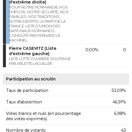
d'extrême droite)
POUR NOTRE NORMANDIE, NOS
EMPLOIS, NOTRE SECURITE, NOS
FAMILLES, NOS TRADITIONS,
NOTRE IDENTITE. LE PARTI DE LA
FRANCE. LISTE D'UNION DES
NATIONAUX NORMANDS
CONDUITE PAR FERNAND LE
RACHINEL
Pierre CASEVITZ (Liste
0,00%
0
d'extrême gauche)
LISTE LUTTE OUVRIERE SOUTENUE
PAR ARLETTE LAGUILLER
Participation au scrutin
Taux de participation
53,09%
Taux d'abstention
46,91%
Votes blancs et nuls (en pourcentage
6,98%
des votes exprimés)
Nombre de votants
43