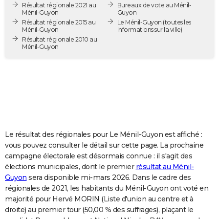
Résultat régionale 2021 au
Bureaux de vote au Ménil-
City break
Voyage de noces
Climat
Destinations
Voyage nature
Forum
+
PHOTO
Ménil-Guyon
Guyon
Résultat régionale 2015 au
Le Ménil-Guyon
(toutes les
Ménil-Guyon
informations sur la ville)
GUIDES D'ACHAT
Résultat régionale 2010 au
Ménil-Guyon
BONS PLANS
CARTE DE VOEUX
Carte Bonne année
Carte Pâques
Carte de Noël
Carte Saint-Valentin
Carte d'anniversaire
DICTIONNAIRE
Biographies
Expressions
Dictionnaire
Citations
Proverbes
PROGRAMME TV
COPAINS D'AVANT
Le résultat des régionales pour Le Ménil-Guyon est affiché :
vous pouvez consulter le détail sur cette page. La prochaine
Se connecter
Collèges
Universités
Service militaire
S'inscrire
Lycées
Primaires
Entreprises
Avis de recherche
AVIS DE DÉCÈS
campagne électorale est désormais connue : il s'agit des
élections municipales, dont le premier
résultat au Ménil-
FORUM
Guyon
sera disponible mi-mars 2026. Dans le cadre des
régionales de 2021, les habitants du Ménil-Guyon ont voté en
Lifestyle
Sport
Television
Cinema
Bricolage
Culture
Auto
Voyage
majorité pour Hervé MORIN (Liste d'union au centre et à
droite) au premier tour (50,00 % des suffrages), plaçant le