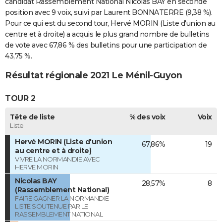
candidat Rassemblement National Nicolas BAY en seconde
position avec 9 voix, suivi par Laurent BONNATERRE (9,38 %).
Pour ce qui est du second tour, Hervé MORIN (Liste d'union au
centre et à droite) a acquis le plus grand nombre de bulletins
de vote avec 67,86 % des bulletins pour une participation de
43,75 %.
Résultat régionale 2021 Le Ménil-Guyon
TOUR 2
Tête de liste
% des voix
Voix
Liste
Hervé MORIN (Liste d'union
67,86%
19
au centre et à droite)
VIVRE LA NORMANDIE AVEC
HERVE MORIN
Nicolas BAY
28,57%
8
(Rassemblement National)
FAIRE GAGNER LA NORMANDIE
LISTE SOUTENUE PAR LE
RASSEMBLEMENT NATIONAL