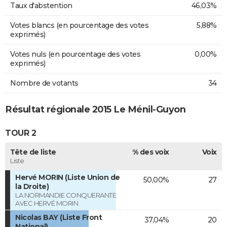
Taux d'abstention
46,03%
Votes blancs (en pourcentage des votes
5,88%
exprimés)
Votes nuls (en pourcentage des votes
0,00%
exprimés)
Nombre de votants
34
Résultat régionale 2015 Le Ménil-Guyon
TOUR 2
Tête de liste
% des voix
Voix
Liste
Hervé MORIN (Liste Union de
50,00%
27
la Droite)
LA NORMANDIE CONQUERANTE
AVEC HERVÉ MORIN
Nicolas BAY (Liste Front
37,04%
20
National)