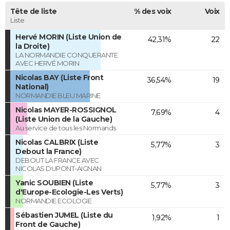
Tête de liste
% des voix
Voix
Liste
Hervé MORIN (Liste Union de
42,31%
22
la Droite)
LA NORMANDIE CONQUERANTE
AVEC HERVÉ MORIN
Nicolas BAY (Liste Front
36,54%
19
National)
NORMANDIE BLEU MARINE
Nicolas MAYER-ROSSIGNOL
7,69%
4
(Liste Union de la Gauche)
Au service de tous les Normands
Nicolas CALBRIX (Liste
5,77%
3
Debout la France)
DEBOUT LA FRANCE AVEC
NICOLAS DUPONT-AIGNAN
Yanic SOUBIEN (Liste
5,77%
3
d'Europe-Ecologie-Les Verts)
NORMANDIE ECOLOGIE
Sébastien JUMEL (Liste du
1,92%
1
Front de Gauche)