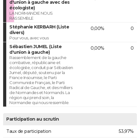
d'union à gauche avec des
écologiste)
LA NORMANDIE NOUS
RASSEMBLE
Stéphanie KERBARH (Liste
0,00%
0
divers)
Pour vous, avec vous
Sébastien JUMEL (Liste
0,00%
0
d'union à gauche)
Rassemblement de la gauche
combative, républicaine et
écologiste, conduit par Sébastien
Jumel, député, soutenu par la
France Insoumise, le Parti
Communiste Français, le Parti
Radical de Gauche, et des milliers
de Normandes et Normands. La
région qui prend soin, la
Normandie qui nous ressemble.
Participation au scrutin
Taux de participation
53,97%