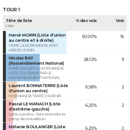
TOUR 1
Tête de liste
% des voix
Voix
Liste
Hervé MORIN (Liste d'union
50,00%
16
au centre et à droite)
VIVRE LA NORMANDIE AVEC
HERVE MORIN
Nicolas BAY
28,13%
9
(Rassemblement National)
FAIRE GAGNER LA NORMANDIE
LISTE SOUTENUE PAR LE
RASSEMBLEMENT NATIONAL
Laurent BONNATERRE (Liste
9,38%
3
d'union au centre)
NORMANDIE TERRE D'AVENIR
Pascal LE MANACH (Liste
6,25%
2
d'extrême-gauche)
Lutte ouvrière - faire entendre le
camp des travailleurs
Mélanie BOULANGER (Liste
6,25%
2