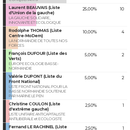
Laurent BEAUVAIS (Liste
25,00%
10
d'Union de la gauche)
LA GAUCHE SOLIDAIRE,
INNOVANTE ET ECOLOGIQUE
Rodolphe THOMAS (Liste
10,00%
4
Centre-MoDem)
LA NORMANDIE DE TOUTES NOS
FORCES
François DUFOUR (Liste des
5,00%
2
Verts)
EUROPE ECOLOGIE BASSE-
NORMANDIE
Valérie DUPONT (Liste du
5,00%
2
Front National)
LISTE FRONT NATIONAL POUR LA
BASSE NORMANDIE SOUTENUE
PAR MARINE LE PEN
Christine COULON (Liste
2,50%
1
d'extrême gauche)
LISTE UNITAIRE ANTICAPITALISTE
ANTILIBERALE et ECOLOGISTE
Fernand LE RACHINEL (Liste
2,50%
1