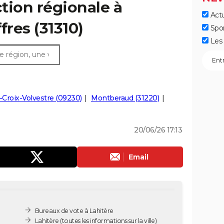
ction régionale à
Actu
ffres (31310)
Spo
Les 
-Croix-Volvestre (09230)
Montberaud (31220)
20/06/26 17:13
Email
Bureaux de vote à Lahitère
Lahitère
(toutes les informations sur la ville)