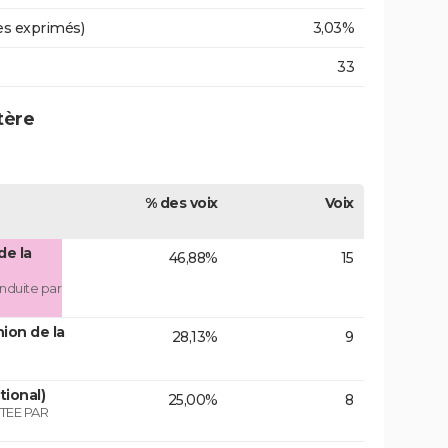
es exprimés)
3,03%
33
tère
% des voix
Voix
de la
46,88%
15
nduite par
ion de la
28,13%
9
tional)
25,00%
8
TEE PAR