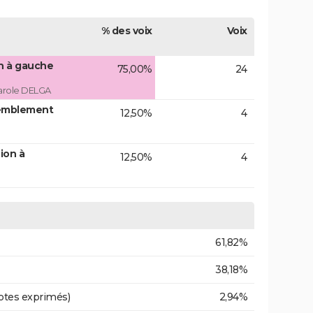
% des voix
Voix
on à gauche
75,00%
24
arole DELGA
emblement
12,50%
4
ion à
12,50%
4
61,82%
38,18%
otes exprimés)
2,94%