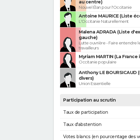
au centre)
Nouvel Élan pour l'Occitanie
Antoine MAURICE (Liste éco
L'Occitanie Naturellement
Malena ADRADA (Liste d'e
gauche)
Lutte ouvrière - Faire entendre 
travailleurs
Myriam MARTIN (La France 
Occitanie populaire
Anthony LE BOURSICAUD (
divers)
Union Essentielle
Participation au scrutin
Taux de participation
Taux d'abstention
Votes blancs (en pourcentage des v