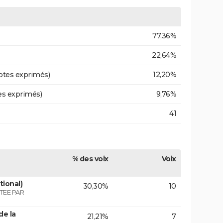
77,36%
22,64%
otes exprimés)
12,20%
es exprimés)
9,76%
41
% des voix
Voix
tional)
30,30%
10
TEE PAR
de la
21,21%
7