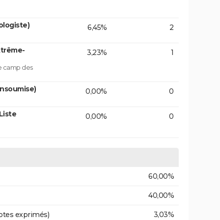
logiste)
6,45%
2
xtrême-
3,23%
1
le camp des
insoumise)
0,00%
0
Liste
0,00%
0
60,00%
40,00%
otes exprimés)
3,03%