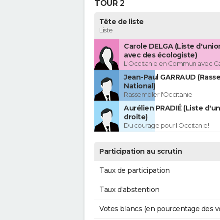
TOUR 2
Tête de liste
Liste
Carole DELGA (Liste d'uni
avec des écologiste)
L'Occitanie en Commun avec C
Jean-Paul GARRAUD (Rass
National)
Rassembler l'Occitanie
Aurélien PRADIÉ (Liste d'un
droite)
Du courage pour l'Occitanie!
Participation au scrutin
Taux de participation
Taux d'abstention
Votes blancs (en pourcentage des v