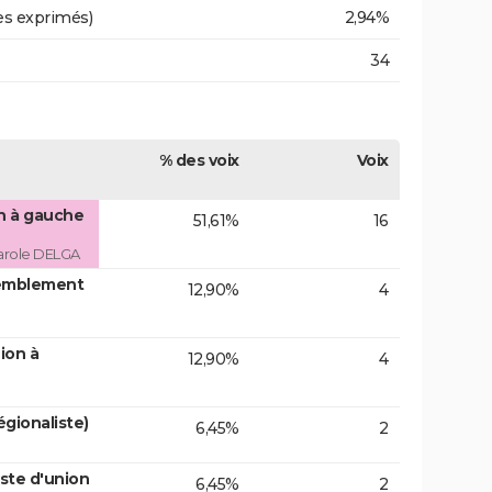
es exprimés)
2,94%
34
% des voix
Voix
on à gauche
51,61%
16
arole DELGA
emblement
12,90%
4
ion à
12,90%
4
gionaliste)
6,45%
2
ste d'union
6,45%
2