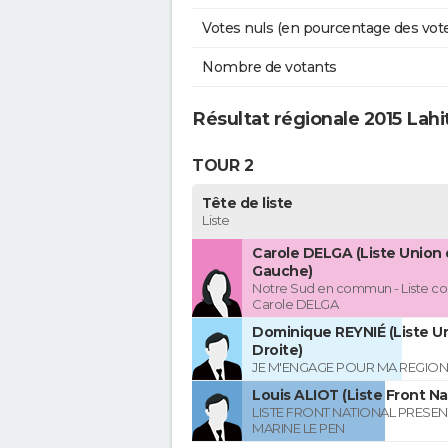
Votes nuls (en pourcentage des vot
Nombre de votants
Résultat régionale 2015 Lahi
TOUR 2
Tête de liste
Liste
Carole DELGA (Liste Union 
Gauche)
Notre Sud en commun - Liste co
Carole DELGA
Dominique REYNIÉ (Liste Un
Droite)
JE M'ENGAGE POUR MA REGION
Louis ALIOT (Liste Front Na
LISTE FRONT NATIONAL PRESEN
MARINE LE PEN