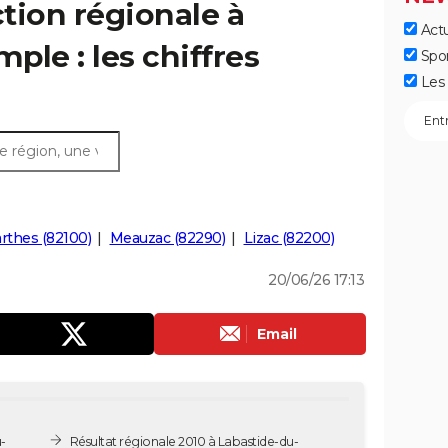
ction régionale à
Actu
ple : les chiffres
Spo
Les 
rthes (82100)
Meauzac (82290)
Lizac (82200)
20/06/26 17:13
Email
-
Résultat régionale 2010 à Labastide-du-