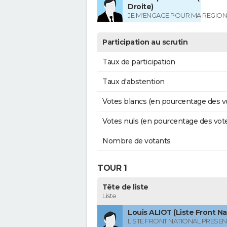
Droite)
JE M'ENGAGE POUR MA REGION
Participation au scrutin
Taux de participation
Taux d'abstention
Votes blancs (en pourcentage des v
Votes nuls (en pourcentage des vot
Nombre de votants
TOUR 1
Tête de liste
Liste
Louis ALIOT (Liste Front Na
LISTE FRONT NATIONAL PRESEN