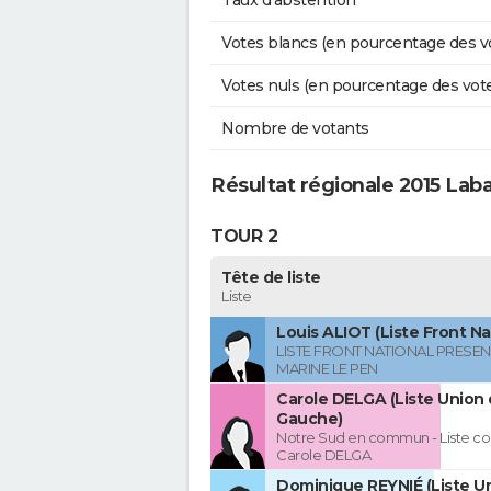
Taux d'abstention
Votes blancs (en pourcentage des v
Votes nuls (en pourcentage des vot
Nombre de votants
Résultat régionale 2015 La
TOUR 2
Tête de liste
Liste
Louis ALIOT (Liste Front Na
LISTE FRONT NATIONAL PRESEN
MARINE LE PEN
Carole DELGA (Liste Union 
Gauche)
Notre Sud en commun - Liste co
Carole DELGA
Dominique REYNIÉ (Liste Un