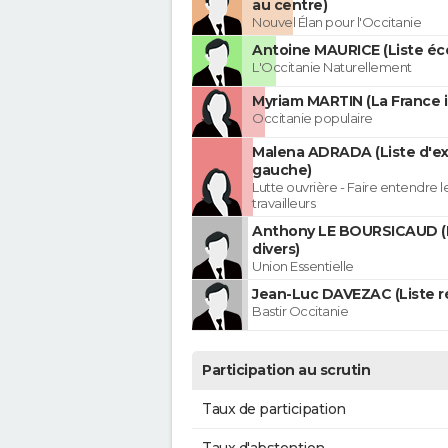
au centre)
Nouvel Élan pour l'Occitanie
Antoine MAURICE (Liste éco
L'Occitanie Naturellement
Myriam MARTIN (La France 
Occitanie populaire
Malena ADRADA (Liste d'e
gauche)
Lutte ouvrière - Faire entendre 
travailleurs
Anthony LE BOURSICAUD (
divers)
Union Essentielle
Jean-Luc DAVEZAC (Liste ré
Bastir Occitanie
Participation au scrutin
Taux de participation