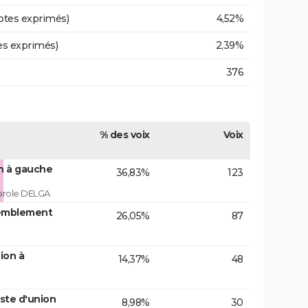
otes exprimés)
4,52%
es exprimés)
2,39%
376
% des voix
Voix
on à gauche
36,83%
123
arole DELGA
emblement
26,05%
87
ion à
14,37%
48
ste d'union
8,98%
30