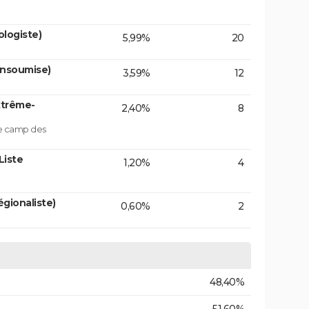
logiste)
5,99%
20
insoumise)
3,59%
12
xtrême-
2,40%
8
le camp des
Liste
1,20%
4
gionaliste)
0,60%
2
48,40%