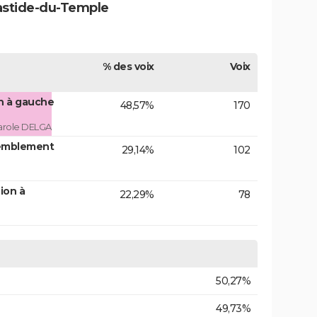
bastide-du-Temple
% des voix
Voix
on à gauche
48,57%
170
arole DELGA
emblement
29,14%
102
ion à
22,29%
78
50,27%
49,73%