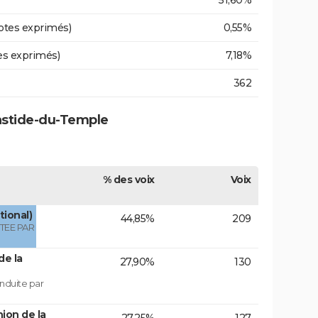
51,60%
otes exprimés)
0,55%
es exprimés)
7,18%
362
bastide-du-Temple
% des voix
Voix
tional)
44,85%
209
TEE PAR
de la
27,90%
130
nduite par
ion de la