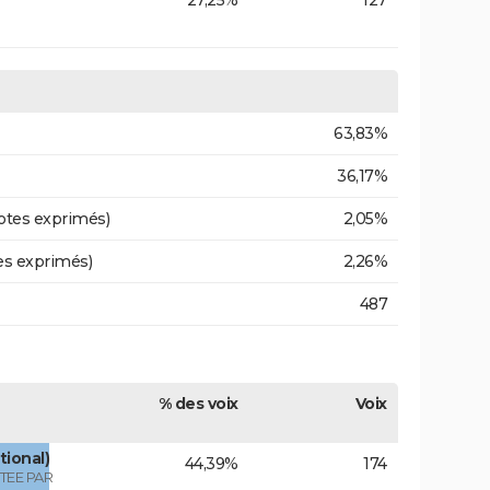
27,25%
127
63,83%
36,17%
otes exprimés)
2,05%
es exprimés)
2,26%
487
% des voix
Voix
tional)
44,39%
174
TEE PAR