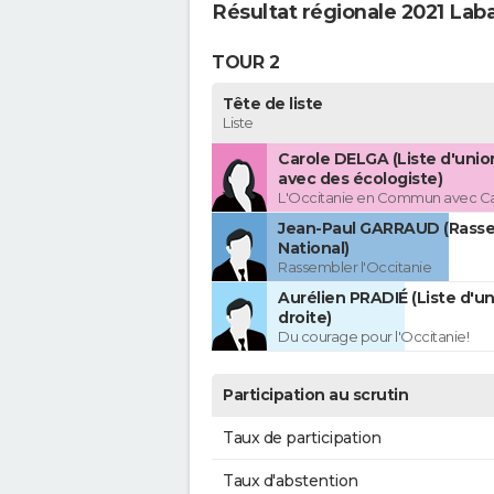
Résultat régionale 2021 La
TOUR 2
Tête de liste
Liste
Carole DELGA (Liste d'uni
avec des écologiste)
L'Occitanie en Commun avec C
Jean-Paul GARRAUD (Rass
National)
Rassembler l'Occitanie
Aurélien PRADIÉ (Liste d'un
droite)
Du courage pour l'Occitanie!
Participation au scrutin
Taux de participation
Taux d'abstention