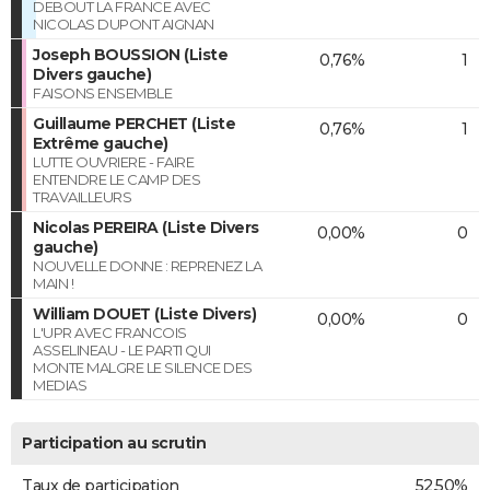
DEBOUT LA FRANCE AVEC
NICOLAS DUPONT AIGNAN
Joseph BOUSSION (Liste
0,76%
1
Divers gauche)
FAISONS ENSEMBLE
Guillaume PERCHET (Liste
0,76%
1
Extrême gauche)
LUTTE OUVRIERE - FAIRE
ENTENDRE LE CAMP DES
TRAVAILLEURS
Nicolas PEREIRA (Liste Divers
0,00%
0
gauche)
NOUVELLE DONNE : REPRENEZ LA
MAIN !
William DOUET (Liste Divers)
0,00%
0
L'UPR AVEC FRANCOIS
ASSELINEAU - LE PARTI QUI
MONTE MALGRE LE SILENCE DES
MEDIAS
Participation au scrutin
Taux de participation
52,50%