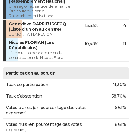
(Rassemblement National)
Une région au service de la France
liste soutenue par le
Rassemblement National
Geneviève DARRIEUSSECQ
13,33%
14
(Liste d'union au centre)
L'UNION FAIT LA REGION
Nicolas FLORIAN (Les
10,48%
11
Républicains)
Liste d'union de la droite et du
centre autour de Nicolas Florian
Participation au scrutin
Taux de participation
41,30%
Taux d'abstention
58,70%
Votes blancs (en pourcentage des votes
6,61%
exprimés)
Votes nuls (en pourcentage des votes
6,61%
exprimés)