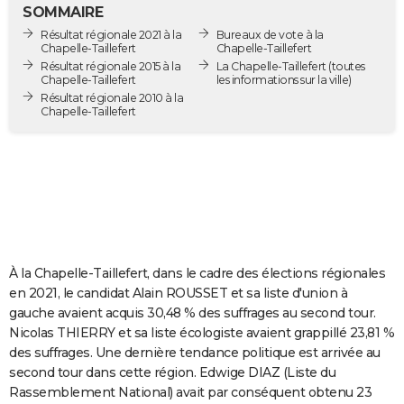
SOMMAIRE
City break
Voyage de noces
Climat
Destinations
Voyage nature
Forum
+
PHOTO
Résultat régionale 2021 à la
Bureaux de vote à la
Chapelle-Taillefert
Chapelle-Taillefert
GUIDES D'ACHAT
Résultat régionale 2015 à la
La Chapelle-Taillefert
(toutes
Chapelle-Taillefert
les informations sur la ville)
BONS PLANS
Résultat régionale 2010 à la
Chapelle-Taillefert
CARTE DE VOEUX
Carte Bonne année
Carte Pâques
Carte de Noël
Carte Saint-Valentin
Carte d'anniversaire
DICTIONNAIRE
Biographies
Expressions
Dictionnaire
Citations
Proverbes
PROGRAMME TV
COPAINS D'AVANT
À la Chapelle-Taillefert, dans le cadre des élections régionales
Se connecter
Collèges
Universités
Service militaire
S'inscrire
Lycées
Primaires
Entreprises
Avis de recherche
AVIS DE DÉCÈS
en 2021, le candidat Alain ROUSSET et sa liste d'union à
gauche avaient acquis 30,48 % des suffrages au second tour.
FORUM
Nicolas THIERRY et sa liste écologiste avaient grappillé 23,81 %
Lifestyle
Sport
Television
Cinema
Bricolage
Culture
Auto
Voyage
des suffrages. Une dernière tendance politique est arrivée au
second tour dans cette région. Edwige DIAZ (Liste du
Rassemblement National) avait par conséquent obtenu 23