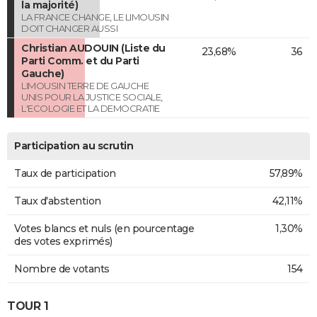
la majorité)
LA FRANCE CHANGE, LE LIMOUSIN
DOIT CHANGER AUSSI
Christian AUDOUIN (Liste du
23,68%
36
Parti Comm. et du Parti
Gauche)
LIMOUSIN TERRE DE GAUCHE
UNIS POUR LA JUSTICE SOCIALE,
L'ECOLOGIE ET LA DEMOCRATIE
Participation au scrutin
Taux de participation
57,89%
Taux d'abstention
42,11%
Votes blancs et nuls (en pourcentage
1,30%
des votes exprimés)
Nombre de votants
154
TOUR 1