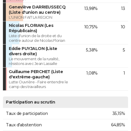
Geneviève DARRIEUSSECQ
13,98%
13
(Liste d'union au centre)
L'UNION FAIT LA REGION
Nicolas FLORIAN (Les
10,75%
10
Républicains)
Liste d'union de la droite et du
centre autour de Nicolas Florian
Eddie PUYJALON (Liste
5,38%
5
divers droite)
Le mouvement de la ruralité,
résistons avec Jean Lassalle
Guillaume PERCHET (Liste
1,08%
1
d'extrême-gauche)
Lutte Ouvrière - Faire entendre le
camp des travailleurs
Participation au scrutin
Taux de participation
35,15%
Taux d'abstention
64,85%