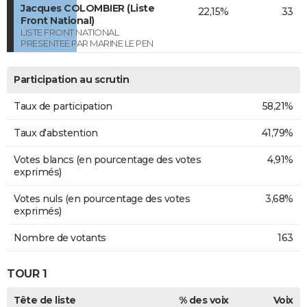
Jacques COLOMBIER (Liste
22,15%
33
Front National)
LISTE FRONT NATIONAL
PRESENTEE PAR MARINE LE PEN
Participation au scrutin
Taux de participation
58,21%
Taux d'abstention
41,79%
Votes blancs (en pourcentage des votes
4,91%
exprimés)
Votes nuls (en pourcentage des votes
3,68%
exprimés)
Nombre de votants
163
TOUR 1
Tête de liste
% des voix
Voix