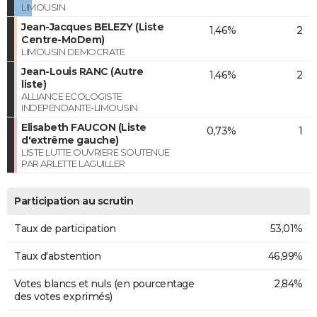
LIMOUSIN
Jean-Jacques BELEZY (Liste
1,46%
2
Centre-MoDem)
LIMOUSIN DEMOCRATE
Jean-Louis RANC (Autre
1,46%
2
liste)
ALLIANCE ECOLOGISTE
INDEPENDANTE-LIMOUSIN
Elisabeth FAUCON (Liste
0,73%
1
d'extrême gauche)
LISTE LUTTE OUVRIERE SOUTENUE
PAR ARLETTE LAGUILLER
Participation au scrutin
Taux de participation
53,01%
Taux d'abstention
46,99%
Votes blancs et nuls (en pourcentage
2,84%
des votes exprimés)