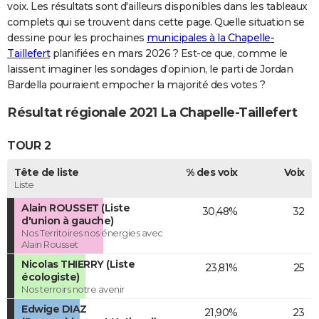
voix. Les résultats sont d'ailleurs disponibles dans les tableaux
complets qui se trouvent dans cette page. Quelle situation se
dessine pour les prochaines
municipales à la Chapelle-
Taillefert
planifiées en mars 2026 ? Est-ce que, comme le
laissent imaginer les sondages d’opinion, le parti de Jordan
Bardella pourraient empocher la majorité des votes ?
Résultat régionale 2021 La Chapelle-Taillefert
TOUR 2
Tête de liste
% des voix
Voix
Liste
Alain ROUSSET (Liste
30,48%
32
d'union à gauche)
Nos Territoires nos énergies avec
Alain Rousset
Nicolas THIERRY (Liste
23,81%
25
écologiste)
Nos terroirs notre avenir
Edwige DIAZ
21,90%
23