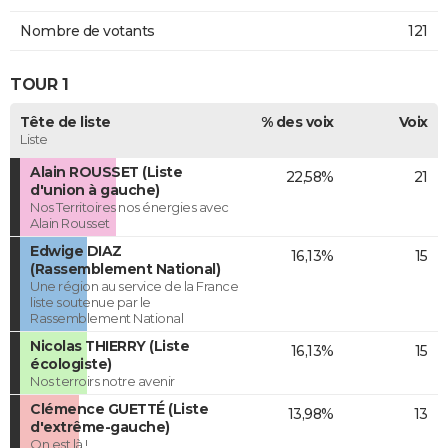
Nombre de votants
121
TOUR 1
Tête de liste
% des voix
Voix
Liste
Alain ROUSSET (Liste
22,58%
21
d'union à gauche)
Nos Territoires nos énergies avec
Alain Rousset
Edwige DIAZ
16,13%
15
(Rassemblement National)
Une région au service de la France
liste soutenue par le
Rassemblement National
Nicolas THIERRY (Liste
16,13%
15
écologiste)
Nos terroirs notre avenir
Clémence GUETTÉ (Liste
13,98%
13
d'extrême-gauche)
On est là !