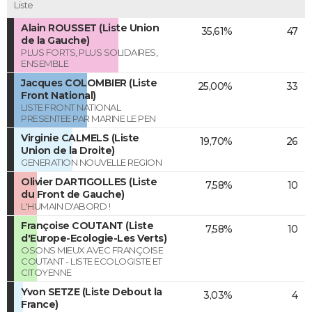
Liste
Alain ROUSSET (Liste Union
35,61%
47
de la Gauche)
PLUS FORTS, PLUS SOLIDAIRES,
ENSEMBLE
Jacques COLOMBIER (Liste
25,00%
33
Front National)
LISTE FRONT NATIONAL
PRESENTEE PAR MARINE LE PEN
Virginie CALMELS (Liste
19,70%
26
Union de la Droite)
GENERATION NOUVELLE REGION
Olivier DARTIGOLLES (Liste
7,58%
10
du Front de Gauche)
L'HUMAIN D'ABORD !
Françoise COUTANT (Liste
7,58%
10
d'Europe-Ecologie-Les Verts)
OSONS MIEUX AVEC FRANÇOISE
COUTANT - LISTE ECOLOGISTE ET
CITOYENNE
Yvon SETZE (Liste Debout la
3,03%
4
France)