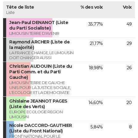
Tête de liste
% des voix
Voix
Liste
Jean-Paul DENANOT (Liste
35,77%
49
du Parti Socialiste)
LIMOUSIN TERRE D'AVENIR
Raymond ARCHER (Liste de
21,17%
29
la majorité)
LA FRANCE CHANGE, LE LIMOUSIN
DOIT CHANGER AUSSI
Christian AUDOUIN (Liste du
18,98%
26
Parti Comm. et du Parti
Gauche)
LIMOUSIN TERRE DE GAUCHE
UNIS POUR LA JUSTICE SOCIALE,
L'ECOLOGIE ET LA DEMOCRATIE
Ghislaine JEANNOT PAGES
14,60%
20
(Liste des Verts)
EUROPE ECOLOGIE REGION
LIMOUSIN
Nicole DACCORD-GAUTHIER
5,84%
8
(Liste du Front National)
FRONT NATIONAL POUR LE