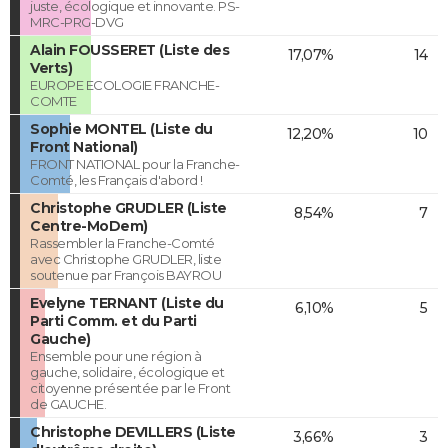
juste, écologique et innovante. PS-
MRC-PRG-DVG
Alain FOUSSERET (Liste des
17,07%
14
Verts)
EUROPE ECOLOGIE FRANCHE-
COMTE
Sophie MONTEL (Liste du
12,20%
10
Front National)
FRONT NATIONAL pour la Franche-
Comté, les Français d'abord !
Christophe GRUDLER (Liste
8,54%
7
Centre-MoDem)
Rassembler la Franche-Comté
avec Christophe GRUDLER, liste
soutenue par François BAYROU
Evelyne TERNANT (Liste du
6,10%
5
Parti Comm. et du Parti
Gauche)
Ensemble pour une région à
gauche, solidaire, écologique et
citoyenne présentée par le Front
de GAUCHE.
Christophe DEVILLERS (Liste
3,66%
3