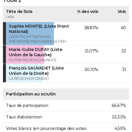
TOUR 2
Tête de liste
% des voix
Voix
Liste
Sophie MONTEL (Liste Front
38,83%
40
National)
LISTE FRONT NATIONAL
PRÉSENTÉE PAR MARINE LE PEN
Marie-Guite DUFAY (Liste
31,07%
32
Union de la Gauche)
NOTRE REGION D'AVANCE
François SAUVADET (Liste
30,10%
31
Union de la Droite)
LA REGION EN GRAND
Participation au scrutin
Taux de participation
66,67%
Taux d'abstention
33,33%
Votes blancs (en pourcentage des votes
4,55%