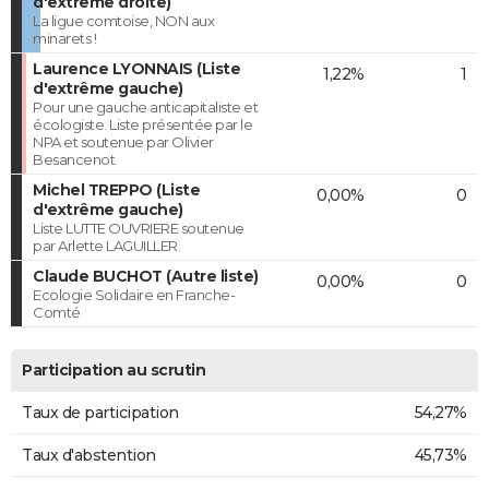
d'extrême droite)
La ligue comtoise, NON aux
minarets !
Laurence LYONNAIS (Liste
1,22%
1
d'extrême gauche)
Pour une gauche anticapitaliste et
écologiste. Liste présentée par le
NPA et soutenue par Olivier
Besancenot.
Michel TREPPO (Liste
0,00%
0
d'extrême gauche)
Liste LUTTE OUVRIERE soutenue
par Arlette LAGUILLER.
Claude BUCHOT (Autre liste)
0,00%
0
Ecologie Solidaire en Franche-
Comté
Participation au scrutin
Taux de participation
54,27%
Taux d'abstention
45,73%