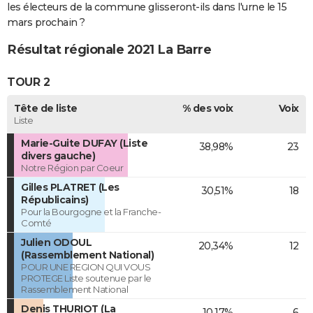
les électeurs de la commune glisseront-ils dans l'urne le 15
mars prochain ?
Résultat régionale 2021 La Barre
TOUR 2
Tête de liste
% des voix
Voix
Liste
Marie-Guite DUFAY (Liste
38,98%
23
divers gauche)
Notre Région par Coeur
Gilles PLATRET (Les
30,51%
18
Républicains)
Pour la Bourgogne et la Franche-
Comté
Julien ODOUL
20,34%
12
(Rassemblement National)
POUR UNE REGION QUI VOUS
PROTEGE Liste soutenue par le
Rassemblement National
Denis THURIOT (La
10,17%
6