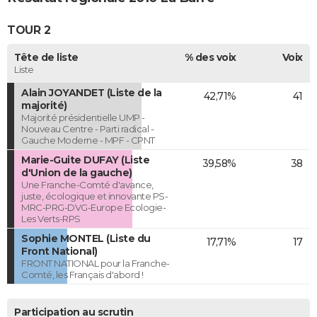
TOUR 2
Tête de liste
% des voix
Voix
Liste
Alain JOYANDET (Liste de la
42,71%
41
majorité)
Majorité présidentielle UMP -
Nouveau Centre - Parti radical -
Gauche Moderne - MPF - CPNT
Marie-Guite DUFAY (Liste
39,58%
38
d'Union de la gauche)
Une Franche-Comté d'avance,
juste, écologique et innovante PS-
MRC-PRG-DVG-Europe Ecologie-
Les Verts-RPS
Sophie MONTEL (Liste du
17,71%
17
Front National)
FRONT NATIONAL pour la Franche-
Comté, les Français d'abord !
Participation au scrutin