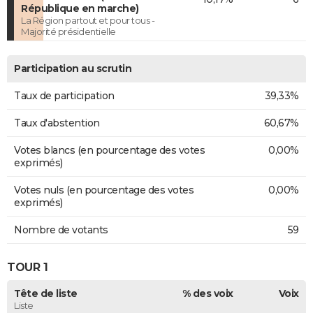
République en marche)
La Région partout et pour tous -
Majorité présidentielle
Participation au scrutin
Taux de participation
39,33%
Taux d'abstention
60,67%
Votes blancs (en pourcentage des votes
0,00%
exprimés)
Votes nuls (en pourcentage des votes
0,00%
exprimés)
Nombre de votants
59
TOUR 1
Tête de liste
% des voix
Voix
Liste