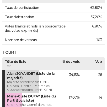
Taux de participation
62,80%
Taux d'abstention
37,20%
Votes blancs et nuls (en pourcentage
6,80%
des votes exprimés)
Nombre de votants
103
TOUR 1
Tête de liste
% des voix
Voix
Liste
Alain JOYANDET (Liste de la
34,15%
28
majorité)
Majorité présidentielle UMP -
Nouveau Centre - Parti radical -
Gauche Moderne - MPF - CPNT
Marie-Guite DUFAY (Liste du
17,07%
14
Parti Socialiste)
Une Franche-Comté d'avance,