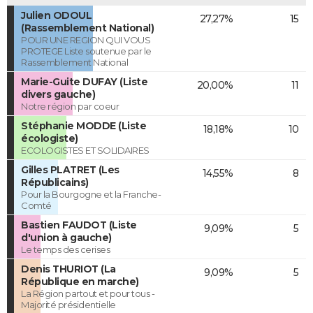
Julien ODOUL
27,27%
15
(Rassemblement National)
POUR UNE REGION QUI VOUS
PROTEGE Liste soutenue par le
Rassemblement National
Marie-Guite DUFAY (Liste
20,00%
11
divers gauche)
Notre région par coeur
Stéphanie MODDE (Liste
18,18%
10
écologiste)
ECOLOGISTES ET SOLIDAIRES
Gilles PLATRET (Les
14,55%
8
Républicains)
Pour la Bourgogne et la Franche-
Comté
Bastien FAUDOT (Liste
9,09%
5
d'union à gauche)
Le temps des cerises
Denis THURIOT (La
9,09%
5
République en marche)
La Région partout et pour tous -
Majorité présidentielle