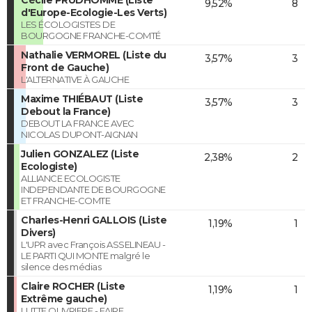
9,52%
8
d'Europe-Ecologie-Les Verts)
LES ÉCOLOGISTES DE
BOURGOGNE FRANCHE-COMTÉ
Nathalie VERMOREL (Liste du
3,57%
3
Front de Gauche)
L'ALTERNATIVE À GAUCHE
Maxime THIÉBAUT (Liste
3,57%
3
Debout la France)
DEBOUT LA FRANCE AVEC
NICOLAS DUPONT-AIGNAN
Julien GONZALEZ (Liste
2,38%
2
Ecologiste)
ALLIANCE ECOLOGISTE
INDEPENDANTE DE BOURGOGNE
ET FRANCHE-COMTE
Charles-Henri GALLOIS (Liste
1,19%
1
Divers)
L'UPR avec François ASSELINEAU -
LE PARTI QUI MONTE malgré le
silence des médias
Claire ROCHER (Liste
1,19%
1
Extrême gauche)
LUTTE OUVRIERE - FAIRE