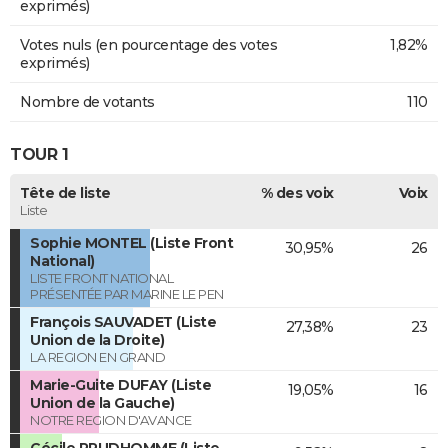
exprimés)
Votes nuls (en pourcentage des votes
1,82%
exprimés)
Nombre de votants
110
TOUR 1
Tête de liste
% des voix
Voix
Liste
Sophie MONTEL (Liste Front
30,95%
26
National)
LISTE FRONT NATIONAL
PRÉSENTÉE PAR MARINE LE PEN
François SAUVADET (Liste
27,38%
23
Union de la Droite)
LA REGION EN GRAND
Marie-Guite DUFAY (Liste
19,05%
16
Union de la Gauche)
NOTRE REGION D'AVANCE
Cécile PRUDHOMME (Liste