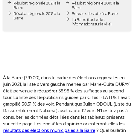
Résultat régionale 2021 à la
Résultat régionale 2010 à la
City break
Voyage de noces
Climat
Destinations
Voyage nature
Forum
+
PHOTO
Barre
Barre
Résultat régionale 2015 à la
Bureaux de vote à la Barre
Barre
GUIDES D'ACHAT
La Barre
(toutes les
informations sur la ville)
BONS PLANS
CARTE DE VOEUX
Carte Bonne année
Carte Pâques
Carte de Noël
Carte Saint-Valentin
Carte d'anniversaire
DICTIONNAIRE
Biographies
Expressions
Dictionnaire
Citations
Proverbes
PROGRAMME TV
À la Barre (39700), dans le cadre des élections régionales en
COPAINS D'AVANT
juin 2021, la liste divers gauche menée par Marie-Guite DUFAY
était parvenue à récupérer 38,98 % des suffrages au second
Se connecter
Collèges
Universités
Service militaire
S'inscrire
Lycées
Primaires
Entreprises
Avis de recherche
AVIS DE DÉCÈS
tour. La liste des Républicains guidée par Gilles PLATRET avait
grappillé 30,51 % des voix. Pendant que Julien ODOUL (Liste du
FORUM
Rassemblement National) avait capté 12 voix. N'hésitez pas à
Lifestyle
Sport
Television
Cinema
Bricolage
Culture
Auto
Voyage
consulter les données détaillées dans les tableaux présents
sur cette page. Les enquêtes d'opinion orienteront-elles les
résultats des élections municipales à la Barre
? Quel bulletin