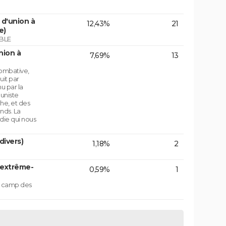
d'union à
12,43%
21
e)
BLE
nion à
7,69%
13
ombative,
uit par
u par la
uniste
che, et des
nds. La
die qui nous
divers)
1,18%
2
'extrême-
0,59%
1
le camp des