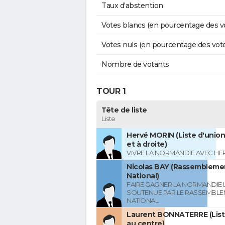
Taux d'abstention
Votes blancs (en pourcentage des v
Votes nuls (en pourcentage des vot
Nombre de votants
TOUR 1
Tête de liste
Liste
Hervé MORIN (Liste d'union
et à droite)
VIVRE LA NORMANDIE AVEC HE
Nicolas BAY (Rassembleme
National)
FAIRE GAGNER LA NORMANDIE L
SOUTENUE PAR LE RASSEMBL
NATIONAL
Laurent BONNATERRE (List
au centre)