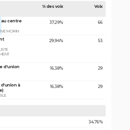
% des voix
Voix
 au centre
37,29%
66
RVE MORIN
nt
29,94%
53
ISTE
EMENT
e d'union
16,38%
29
d'union à
16,38%
29
e)
BLE
34,76%