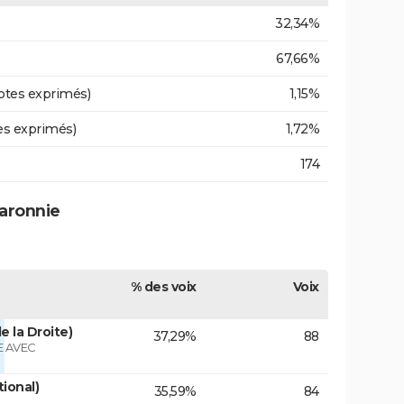
32,34%
67,66%
otes exprimés)
1,15%
es exprimés)
1,72%
174
Baronnie
% des voix
Voix
e la Droite)
37,29%
88
 AVEC
tional)
35,59%
84