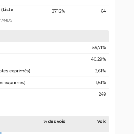
(Liste
27,12%
64
RMANDS
59,71%
40,29%
otes exprimés)
3,61%
es exprimés)
1,61%
249
% des voix
Voix