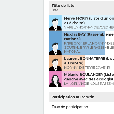
Tête de liste
Liste
Hervé MORIN (Liste d'union
et à droite)
VIVRE LA NORMANDIE AVEC HE
Nicolas BAY (Rassembleme
National)
FAIRE GAGNER LA NORMANDIE L
SOUTENUE PAR LE RASSEMBL
NATIONAL
Laurent BONNATERRE (List
au centre)
NORMANDIE TERRE D'AVENIR
Mélanie BOULANGER (Liste 
gauche avec des écologist
LA NORMANDIE NOUS RASSEM
Participation au scrutin
Taux de participation