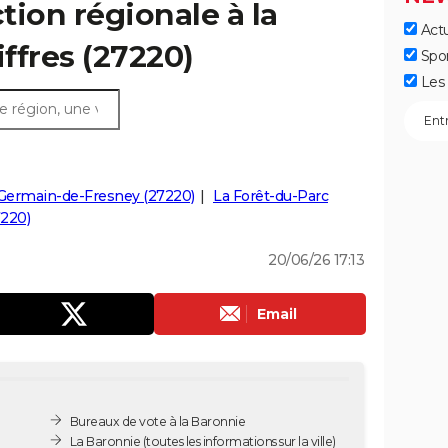
ction régionale à la
Actu
iffres (27220)
Spo
Les 
-Germain-de-Fresney (27220)
La Forêt-du-Parc
7220)
20/06/26 17:13
Email
Bureaux de vote à la Baronnie
La Baronnie
(toutes les informations sur la ville)