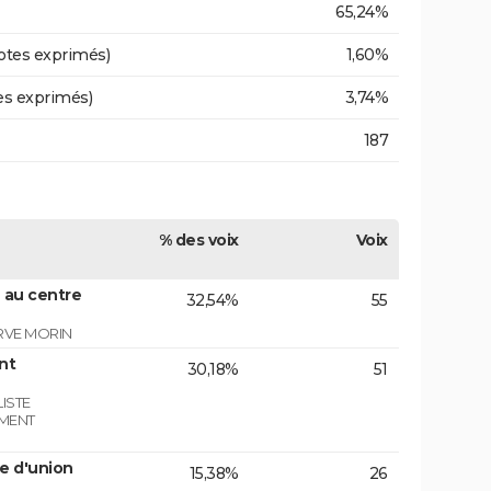
65,24%
otes exprimés)
1,60%
es exprimés)
3,74%
187
% des voix
Voix
 au centre
32,54%
55
RVE MORIN
nt
30,18%
51
ISTE
EMENT
e d'union
15,38%
26