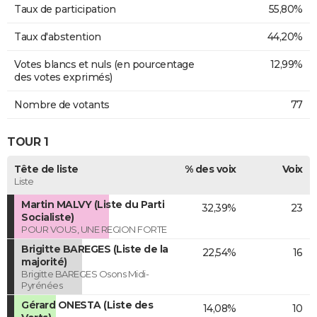
Taux de participation
55,80%
Taux d'abstention
44,20%
Votes blancs et nuls (en pourcentage
12,99%
des votes exprimés)
Nombre de votants
77
TOUR 1
Tête de liste
% des voix
Voix
Liste
Martin MALVY (Liste du Parti
32,39%
23
Socialiste)
POUR VOUS, UNE REGION FORTE
Brigitte BAREGES (Liste de la
22,54%
16
majorité)
Brigitte BAREGES Osons Midi-
Pyrénées
Gérard ONESTA (Liste des
14,08%
10