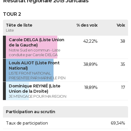
Résultat régionale 2015 Juncalas
TOUR 2
Tête de liste
% des voix
Voix
Liste
Carole DELGA (Liste Union
42,22%
38
de la Gauche)
Notre Sud en commun - Liste
conduite par Carole DELGA
Louis ALIOT (Liste Front
38,89%
35
National)
LISTE FRONT NATIONAL
PRESENTEE PAR MARINE LE PEN
Dominique REYNIÉ (Liste
18,89%
17
Union de la Droite)
JE M'ENGAGE POUR MA REGION
Participation au scrutin
Taux de participation
69,34%