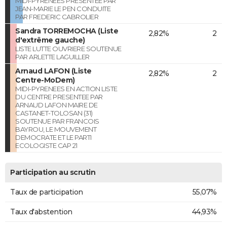
MIDI-PYRENEES PRESENTEE PAR
JEAN-MARIE LE PEN CONDUITE
PAR FREDERIC CABROLIER
Sandra TORREMOCHA (Liste
2,82%
2
d'extrême gauche)
LISTE LUTTE OUVRIERE SOUTENUE
PAR ARLETTE LAGUILLER
Arnaud LAFON (Liste
2,82%
2
Centre-MoDem)
MIDI-PYRENEES EN ACTION LISTE
DU CENTRE PRESENTEE PAR
ARNAUD LAFON MAIRE DE
CASTANET-TOLOSAN (31)
SOUTENUE PAR FRANCOIS
BAYROU, LE MOUVEMENT
DEMOCRATE ET LE PARTI
ECOLOGISTE CAP 21
Participation au scrutin
Taux de participation
55,07%
Taux d'abstention
44,93%