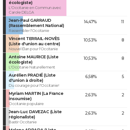
écologiste)
L'Occitanie en Commun avec
Carole DELGA
Jean-Paul GARRAUD
14,47%
11
(Rassemblement National)
Rassembler l'Occitanie
Vincent TERRAIL-NOVÈS
10,53%
8
(Liste d'union au centre)
Nouvel Élan pour l'Occitanie
Antoine MAURICE (Liste
10,53%
8
écologiste)
L'Occitanie Naturellement
Aurélien PRADIÉ (Liste
6,58%
5
d'union à droite)
Du courage pour l'Occitanie!
Myriam MARTIN (La France
2,63%
2
insoumise)
Occitanie populaire
Jean-Luc DAVEZAC (Liste
2,63%
2
régionaliste)
Bastir Occitanie