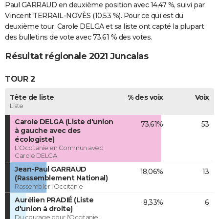
Paul GARRAUD en deuxième position avec 14,47 %, suivi par
Vincent TERRAIL-NOVÈS (10,53 %). Pour ce qui est du
deuxième tour, Carole DELGA et sa liste ont capté la plupart
des bulletins de vote avec 73,61 % des votes.
Résultat régionale 2021 Juncalas
TOUR 2
Tête de liste
% des voix
Voix
Liste
Carole DELGA (Liste d'union
73,61%
53
à gauche avec des
écologiste)
L'Occitanie en Commun avec
Carole DELGA
Jean-Paul GARRAUD
18,06%
13
(Rassemblement National)
Rassembler l'Occitanie
Aurélien PRADIÉ (Liste
8,33%
6
d'union à droite)
Du courage pour l'Occitanie!