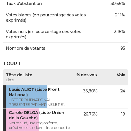
Taux d'abstention
30,66%
Votes blancs (en pourcentage des votes
2,11%
exprimés)
Votes nuls (en pourcentage des votes
3,16%
exprimés)
Nombre de votants
95
TOUR 1
Tête de liste
% des voix
Voix
Liste
Louis ALIOT (Liste Front
33,80%
24
National)
LISTE FRONT NATIONAL
PRESENTEE PAR MARINE LE PEN
Carole DELGA (Liste Union
26,76%
19
de la Gauche)
Notre Sud, une région forte,
créative et solidaire - liste conduite