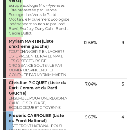
Verts)
Europe Ecologie Midi-Pyrénées
Liste présentée par Europe
Ecologie, Les Verts, le Partit
Occitan, le Mouvement Ecologiste
Indépendant soutenue par José
Bové, Eva Joly, Dany Cohn-Bendit,
Cécile Duflot
Myriam MARTIN (Liste
12,68%
9
d'extrême gauche)
TOUT CHANGER, RIEN LACHER !
LISTE PRESENTEE PAR LE NPA ET
LES OBJECTEURS DE
CROISSANCE SOUTENUE PAR
OLIVIER BESANCENOT ET
CONDUITE PAR MYRIAM MARTIN
Christian PICQUET (Liste du
7,04%
5
Parti Comm. et du Parti
Gauche)
ENSEMBLE POUR UNE REGION A
GAUCHE, SOLIDAIRE,
ECOLOGIQUE ET CITOYENNE
Frédéric CABROLIER (Liste
5,63%
4
du Front National)
LISTE FRONT NATIONAL POUR