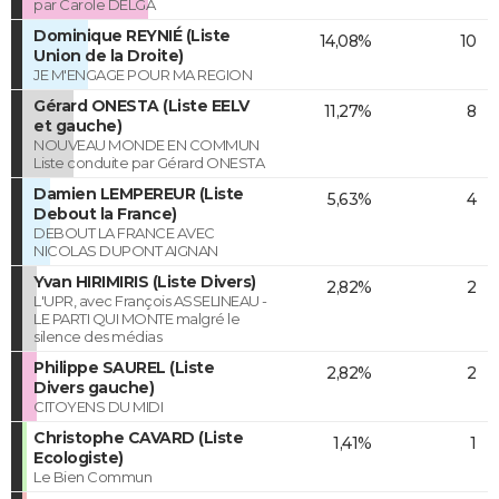
par Carole DELGA
Dominique REYNIÉ (Liste
14,08%
10
Union de la Droite)
JE M'ENGAGE POUR MA REGION
Gérard ONESTA (Liste EELV
11,27%
8
et gauche)
NOUVEAU MONDE EN COMMUN
Liste conduite par Gérard ONESTA
Damien LEMPEREUR (Liste
5,63%
4
Debout la France)
DEBOUT LA FRANCE AVEC
NICOLAS DUPONT AIGNAN
Yvan HIRIMIRIS (Liste Divers)
2,82%
2
L'UPR, avec François ASSELINEAU -
LE PARTI QUI MONTE malgré le
silence des médias
Philippe SAUREL (Liste
2,82%
2
Divers gauche)
CITOYENS DU MIDI
Christophe CAVARD (Liste
1,41%
1
Ecologiste)
Le Bien Commun