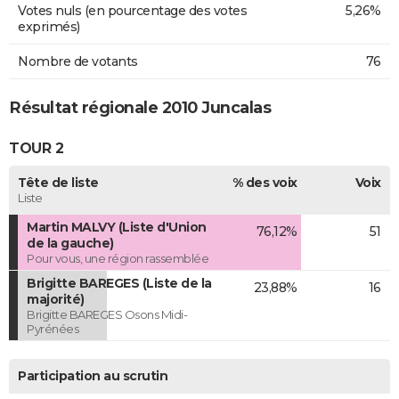
Votes nuls (en pourcentage des votes
5,26%
exprimés)
Nombre de votants
76
Résultat régionale 2010 Juncalas
TOUR 2
Tête de liste
% des voix
Voix
Liste
Martin MALVY (Liste d'Union
76,12%
51
de la gauche)
Pour vous, une région rassemblée
Brigitte BAREGES (Liste de la
23,88%
16
majorité)
Brigitte BAREGES Osons Midi-
Pyrénées
Participation au scrutin