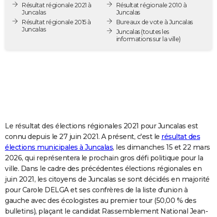
Résultat régionale 2021 à
Résultat régionale 2010 à
City break
Voyage de noces
Climat
Destinations
Voyage nature
Forum
+
PHOTO
Juncalas
Juncalas
Résultat régionale 2015 à
Bureaux de vote à Juncalas
Juncalas
GUIDES D'ACHAT
Juncalas
(toutes les
informations sur la ville)
BONS PLANS
CARTE DE VOEUX
Carte Bonne année
Carte Pâques
Carte de Noël
Carte Saint-Valentin
Carte d'anniversaire
DICTIONNAIRE
Biographies
Expressions
Dictionnaire
Citations
Proverbes
PROGRAMME TV
Le résultat des élections régionales 2021 pour Juncalas est
COPAINS D'AVANT
connu depuis le 27 juin 2021. A présent, c'est le
résultat des
élections municipales à Juncalas
, les dimanches 15 et 22 mars
Se connecter
Collèges
Universités
Service militaire
S'inscrire
Lycées
Primaires
Entreprises
Avis de recherche
AVIS DE DÉCÈS
2026, qui représentera le prochain gros défi politique pour la
ville. Dans le cadre des précédentes élections régionales en
FORUM
juin 2021, les citoyens de Juncalas se sont décidés en majorité
Lifestyle
Sport
Television
Cinema
Bricolage
Culture
Auto
Voyage
pour Carole DELGA et ses confrères de la liste d'union à
gauche avec des écologistes au premier tour (50,00 % des
bulletins), plaçant le candidat Rassemblement National Jean-