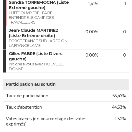
Sandra TORREMOCHA (Liste
1,41%
1
Extrême gauche)
LUTTE OUVRIERE - FAIRE
ENTENDRE LE CAMP DES
TRAVAILLEURS
Jean-Claude MARTINEZ
0,00%
0
(Liste Extrême droite)
FORCE FRANCE SUD LA REGION
LA FRANCE LA VIE
Gilles FABRE (Liste Divers
0,00%
0
gauche)
Indignez-vous avec NOUVELLE
DONNE
Participation au scrutin
Taux de participation
55,47%
Taux d'abstention
44,53%
Votes blancs (en pourcentage des votes
1,32%
exprimés)