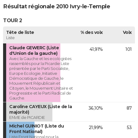
Résultat régionale 2010 Ivry-le-Temple
TOUR 2
Tête de liste
% des voix
Voix
Liste
Claude GEWERC (Liste
41,91%
101
d'Union de la gauche)
Avec la Gauche et les ecologistes
rassemblés pour la Picardie Liste
présentée par le Parti Socialiste,
Europe Ecologie, Initiative
Démocratique de Gauche, le
Mouvement Républicain et
Citoyen, le Mouvement Unitaire et
Progressiste et le Parti Radical de
Gauche.
Caroline CAYEUX (Liste de la
36,10%
87
majorité)
ENVIE de PICARDIE
Michel GUINIOT (Liste du
21,99%
53
Front National)
Liste Front National pour la