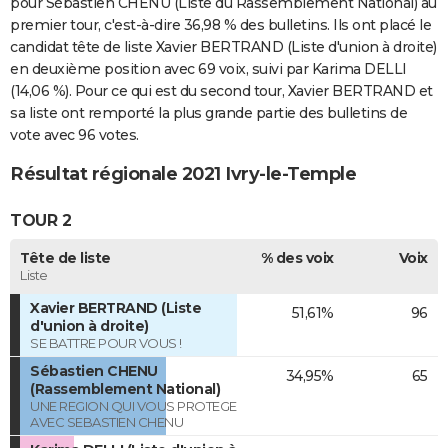
pour Sébastien CHENU (Liste du Rassemblement National) au
premier tour, c'est-à-dire 36,98 % des bulletins. Ils ont placé le
candidat tête de liste Xavier BERTRAND (Liste d'union à droite)
en deuxième position avec 69 voix, suivi par Karima DELLI
(14,06 %). Pour ce qui est du second tour, Xavier BERTRAND et
sa liste ont remporté la plus grande partie des bulletins de
vote avec 96 votes.
Résultat régionale 2021 Ivry-le-Temple
TOUR 2
Tête de liste
% des voix
Voix
Liste
Xavier BERTRAND (Liste
51,61%
96
d'union à droite)
SE BATTRE POUR VOUS !
Sébastien CHENU
34,95%
65
(Rassemblement National)
UNE REGION QUI VOUS PROTEGE
AVEC SEBASTIEN CHENU