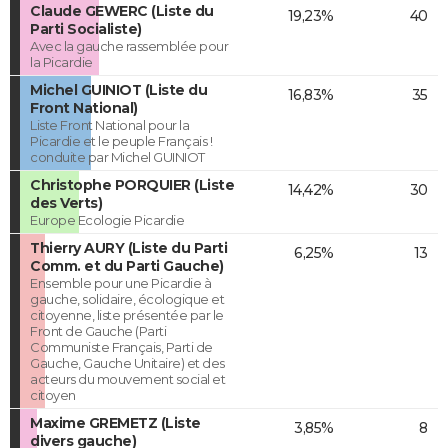
Claude GEWERC (Liste du
19,23%
40
Parti Socialiste)
Avec la gauche rassemblée pour
la Picardie
Michel GUINIOT (Liste du
16,83%
35
Front National)
Liste Front National pour la
Picardie et le peuple Français !
conduite par Michel GUINIOT
Christophe PORQUIER (Liste
14,42%
30
des Verts)
Europe Ecologie Picardie
Thierry AURY (Liste du Parti
6,25%
13
Comm. et du Parti Gauche)
Ensemble pour une Picardie à
gauche, solidaire, écologique et
citoyenne, liste présentée par le
Front de Gauche (Parti
Communiste Français, Parti de
Gauche, Gauche Unitaire) et des
acteurs du mouvement social et
citoyen
Maxime GREMETZ (Liste
3,85%
8
divers gauche)