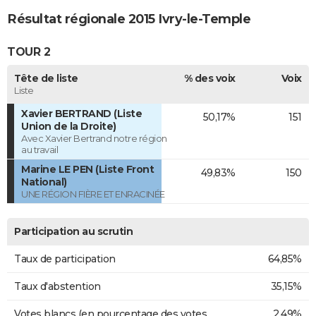
Résultat régionale 2015 Ivry-le-Temple
TOUR 2
Tête de liste
% des voix
Voix
Liste
Xavier BERTRAND (Liste
50,17%
151
Union de la Droite)
Avec Xavier Bertrand notre région
au travail
Marine LE PEN (Liste Front
49,83%
150
National)
UNE RÉGION FIÈRE ET ENRACINÉE
Participation au scrutin
Taux de participation
64,85%
Taux d'abstention
35,15%
Votes blancs (en pourcentage des votes
2,49%