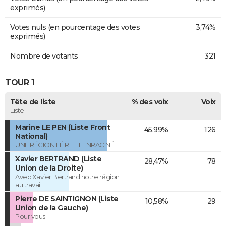
exprimés)
Votes nuls (en pourcentage des votes
3,74%
exprimés)
Nombre de votants
321
TOUR 1
Tête de liste
% des voix
Voix
Liste
Marine LE PEN (Liste Front
45,99%
126
National)
UNE RÉGION FIÈRE ET ENRACINÉE
Xavier BERTRAND (Liste
28,47%
78
Union de la Droite)
Avec Xavier Bertrand notre région
au travail
Pierre DE SAINTIGNON (Liste
10,58%
29
Union de la Gauche)
Pour vous