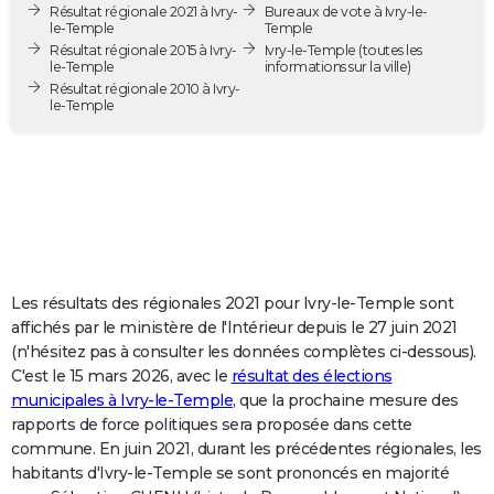
Résultat régionale 2021 à Ivry-
Bureaux de vote à Ivry-le-
City break
Voyage de noces
Climat
Destinations
Voyage nature
Forum
+
PHOTO
le-Temple
Temple
Résultat régionale 2015 à Ivry-
Ivry-le-Temple
(toutes les
le-Temple
informations sur la ville)
GUIDES D'ACHAT
Résultat régionale 2010 à Ivry-
le-Temple
BONS PLANS
CARTE DE VOEUX
Carte Bonne année
Carte Pâques
Carte de Noël
Carte Saint-Valentin
Carte d'anniversaire
DICTIONNAIRE
Biographies
Expressions
Dictionnaire
Citations
Proverbes
PROGRAMME TV
COPAINS D'AVANT
Les résultats des régionales 2021 pour Ivry-le-Temple sont
affichés par le ministère de l'Intérieur depuis le 27 juin 2021
Se connecter
Collèges
Universités
Service militaire
S'inscrire
Lycées
Primaires
Entreprises
Avis de recherche
AVIS DE DÉCÈS
(n'hésitez pas à consulter les données complètes ci-dessous).
C'est le 15 mars 2026, avec le
résultat des élections
FORUM
municipales à Ivry-le-Temple
, que la prochaine mesure des
rapports de force politiques sera proposée dans cette
Lifestyle
Sport
Television
Cinema
Bricolage
Culture
Auto
Voyage
commune. En juin 2021, durant les précédentes régionales, les
habitants d'Ivry-le-Temple se sont prononcés en majorité