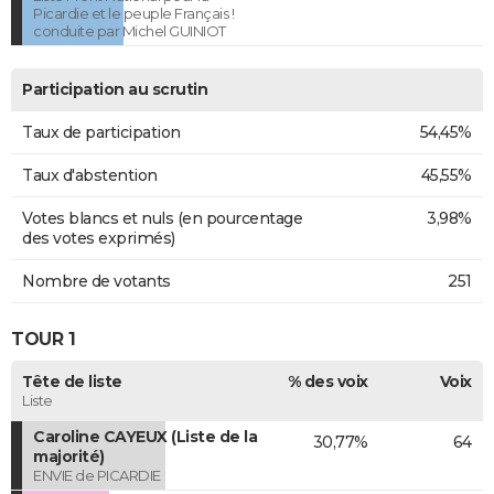
Picardie et le peuple Français !
conduite par Michel GUINIOT
Participation au scrutin
Taux de participation
54,45%
Taux d'abstention
45,55%
Votes blancs et nuls (en pourcentage
3,98%
des votes exprimés)
Nombre de votants
251
TOUR 1
Tête de liste
% des voix
Voix
Liste
Caroline CAYEUX (Liste de la
30,77%
64
majorité)
ENVIE de PICARDIE