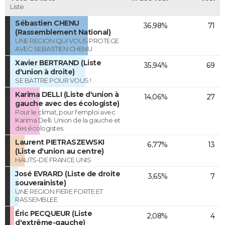
Liste
Sébastien CHENU
36,98%
71
(Rassemblement National)
UNE REGION QUI VOUS PROTEGE
AVEC SEBASTIEN CHENU
Xavier BERTRAND (Liste
35,94%
69
d'union à droite)
SE BATTRE POUR VOUS !
Karima DELLI (Liste d'union à
14,06%
27
gauche avec des écologiste)
Pour le climat, pour l'emploi avec
Karima Delli. Union de la gauche et
des écologistes.
Laurent PIETRASZEWSKI
6,77%
13
(Liste d'union au centre)
HAUTS-DE FRANCE UNIS
José EVRARD (Liste de droite
3,65%
7
souverainiste)
UNE REGION FIERE FORTE ET
RASSEMBLEE
Éric PECQUEUR (Liste
2,08%
4
d'extrême-gauche)