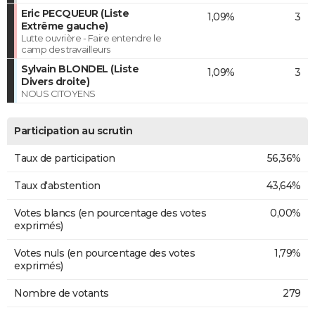
Eric PECQUEUR (Liste
1,09%
3
Extrême gauche)
Lutte ouvrière - Faire entendre le
camp des travailleurs
Sylvain BLONDEL (Liste
1,09%
3
Divers droite)
NOUS CITOYENS
Participation au scrutin
Taux de participation
56,36%
Taux d'abstention
43,64%
Votes blancs (en pourcentage des votes
0,00%
exprimés)
Votes nuls (en pourcentage des votes
1,79%
exprimés)
Nombre de votants
279