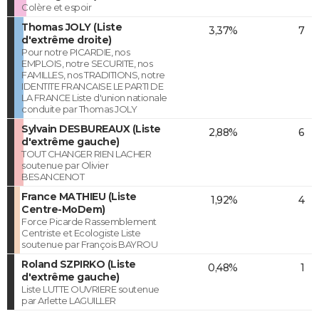
Colère et espoir
Thomas JOLY (Liste
3,37%
7
d'extrême droite)
Pour notre PICARDIE, nos
EMPLOIS, notre SECURITE, nos
FAMILLES, nos TRADITIONS, notre
IDENTITE FRANCAISE LE PARTI DE
LA FRANCE Liste d'union nationale
conduite par Thomas JOLY
Sylvain DESBUREAUX (Liste
2,88%
6
d'extrême gauche)
TOUT CHANGER RIEN LACHER
soutenue par Olivier
BESANCENOT
France MATHIEU (Liste
1,92%
4
Centre-MoDem)
Force Picarde Rassemblement
Centriste et Ecologiste Liste
soutenue par François BAYROU
Roland SZPIRKO (Liste
0,48%
1
d'extrême gauche)
Liste LUTTE OUVRIERE soutenue
par Arlette LAGUILLER