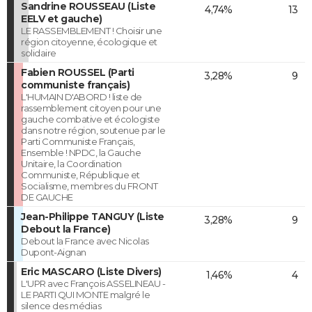
Sandrine ROUSSEAU (Liste
4,74%
13
EELV et gauche)
LE RASSEMBLEMENT ! Choisir une
région citoyenne, écologique et
solidaire
Fabien ROUSSEL (Parti
3,28%
9
communiste français)
L'HUMAIN D'ABORD ! liste de
rassemblement citoyen pour une
gauche combative et écologiste
dans notre région, soutenue par le
Parti Communiste Français,
Ensemble ! NPDC, la Gauche
Unitaire, la Coordination
Communiste, République et
Socialisme, membres du FRONT
DE GAUCHE
Jean-Philippe TANGUY (Liste
3,28%
9
Debout la France)
Debout la France avec Nicolas
Dupont-Aignan
Eric MASCARO (Liste Divers)
1,46%
4
L'UPR avec François ASSELINEAU -
LE PARTI QUI MONTE malgré le
silence des médias