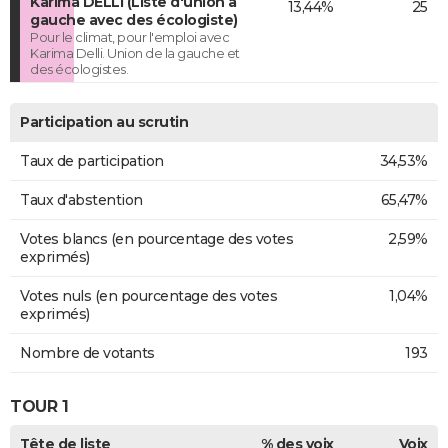
Karima DELLI (Liste d'union à
13,44%
25
gauche avec des écologiste)
Pour le climat, pour l'emploi avec
Karima Delli. Union de la gauche et
des écologistes.
Participation au scrutin
Taux de participation
34,53%
Taux d'abstention
65,47%
Votes blancs (en pourcentage des votes
2,59%
exprimés)
Votes nuls (en pourcentage des votes
1,04%
exprimés)
Nombre de votants
193
TOUR 1
Tête de liste
% des voix
Voix