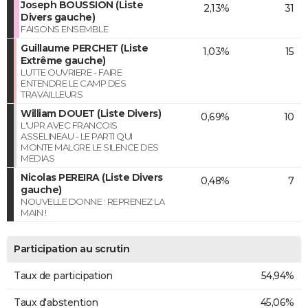
Joseph BOUSSION (Liste
2,13%
31
Divers gauche)
FAISONS ENSEMBLE
Guillaume PERCHET (Liste
1,03%
15
Extrême gauche)
LUTTE OUVRIERE - FAIRE
ENTENDRE LE CAMP DES
TRAVAILLEURS
William DOUET (Liste Divers)
0,69%
10
L'UPR AVEC FRANCOIS
ASSELINEAU - LE PARTI QUI
MONTE MALGRE LE SILENCE DES
MEDIAS
Nicolas PEREIRA (Liste Divers
0,48%
7
gauche)
NOUVELLE DONNE : REPRENEZ LA
MAIN !
Participation au scrutin
Taux de participation
54,94%
Taux d'abstention
45,06%