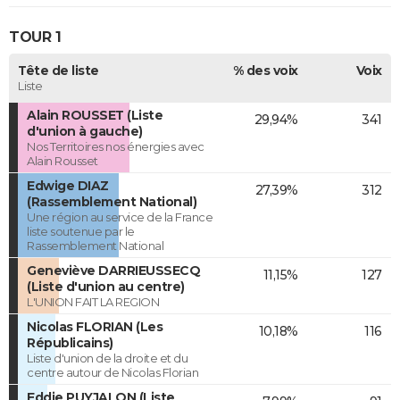
TOUR 1
Tête de liste
% des voix
Voix
Liste
Alain ROUSSET (Liste
29,94%
341
d'union à gauche)
Nos Territoires nos énergies avec
Alain Rousset
Edwige DIAZ
27,39%
312
(Rassemblement National)
Une région au service de la France
liste soutenue par le
Rassemblement National
Geneviève DARRIEUSSECQ
11,15%
127
(Liste d'union au centre)
L'UNION FAIT LA REGION
Nicolas FLORIAN (Les
10,18%
116
Républicains)
Liste d'union de la droite et du
centre autour de Nicolas Florian
Eddie PUYJALON (Liste