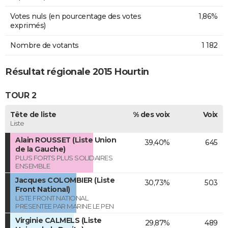
Votes nuls (en pourcentage des votes
1,86%
exprimés)
Nombre de votants
1 182
Résultat régionale 2015 Hourtin
TOUR 2
Tête de liste
% des voix
Voix
Liste
Alain ROUSSET (Liste Union
39,40%
645
de la Gauche)
PLUS FORTS PLUS SOLIDAIRES
ENSEMBLE
Jacques COLOMBIER (Liste
30,73%
503
Front National)
LISTE FRONT NATIONAL
PRESENTEE PAR MARINE LE PEN
Virginie CALMELS (Liste
29,87%
489