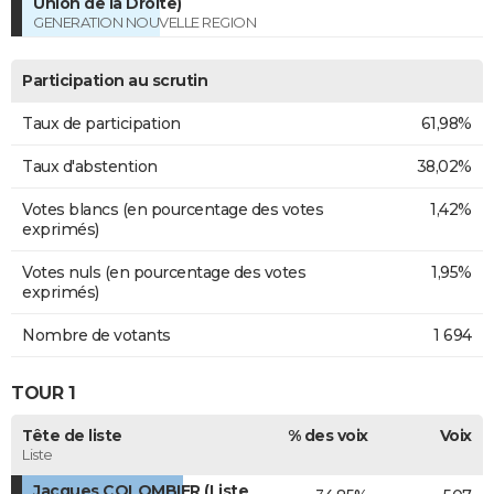
Union de la Droite)
GENERATION NOUVELLE REGION
Participation au scrutin
Taux de participation
61,98%
Taux d'abstention
38,02%
Votes blancs (en pourcentage des votes
1,42%
exprimés)
Votes nuls (en pourcentage des votes
1,95%
exprimés)
Nombre de votants
1 694
TOUR 1
Tête de liste
% des voix
Voix
Liste
Jacques COLOMBIER (Liste