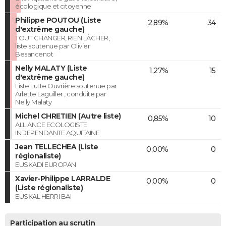
écologique et citoyenne
Philippe POUTOU (Liste
2,89%
34
d'extrême gauche)
TOUT CHANGER, RIEN LÂCHER,
liste soutenue par Olivier
Besancenot
Nelly MALATY (Liste
1,27%
15
d'extrême gauche)
Liste Lutte Ouvrière soutenue par
Arlette Laguiller , conduite par
Nelly Malaty
Michel CHRETIEN (Autre liste)
0,85%
10
ALLIANCE ECOLOGISTE
INDEPENDANTE AQUITAINE
Jean TELLECHEA (Liste
0,00%
0
régionaliste)
EUSKADI EUROPAN
Xavier-Philippe LARRALDE
0,00%
0
(Liste régionaliste)
EUSKAL HERRI BAI
Participation au scrutin