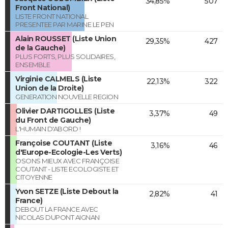
34,85%
507
Front National)
LISTE FRONT NATIONAL
PRESENTEE PAR MARINE LE PEN
Alain ROUSSET (Liste Union
29,35%
427
de la Gauche)
PLUS FORTS, PLUS SOLIDAIRES,
ENSEMBLE
Virginie CALMELS (Liste
22,13%
322
Union de la Droite)
GENERATION NOUVELLE REGION
Olivier DARTIGOLLES (Liste
3,37%
49
du Front de Gauche)
L'HUMAIN D'ABORD !
Françoise COUTANT (Liste
3,16%
46
d'Europe-Ecologie-Les Verts)
OSONS MIEUX AVEC FRANÇOISE
COUTANT - LISTE ECOLOGISTE ET
CITOYENNE
Yvon SETZE (Liste Debout la
2,82%
41
France)
DEBOUT LA FRANCE AVEC
NICOLAS DUPONT AIGNAN