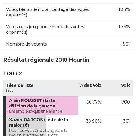
Votes blancs (en pourcentage des votes
1,33%
exprimés)
Votes nuls (en pourcentage des votes
1,73%
exprimés)
Nombre de votants
1 501
Résultat régionale 2010 Hourtin
TOUR 2
Tête de liste
% des voix
Voix
Liste
Alain ROUSSET (Liste
56,77%
700
d'Union de la gauche)
Ensemble, l'Aquitaine avance
Xavier DARCOS (Liste de la
30,90%
381
majorité)
Pour les Aquitains, changeons la
région avec Xavier Darcos.