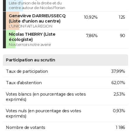
Liste d'union de la droite et du
centre autour de Nicolas Florian
Geneviève DARRIEUSSECQ
10,92%
125
(Liste d'union au centre)
L'UNION FAIT LA REGION
Nicolas THIERRY (Liste
7,86%
90
écologiste)
Nos terroirs notre avenir
Participation au scrutin
Taux de participation
37,99%
Taux d'abstention
62,01%
Votes blancs (en pourcentage des votes
2,53%
exprimés)
Votes nuls (en pourcentage des votes
0,93%
exprimés)
Nombre de votants
1 186