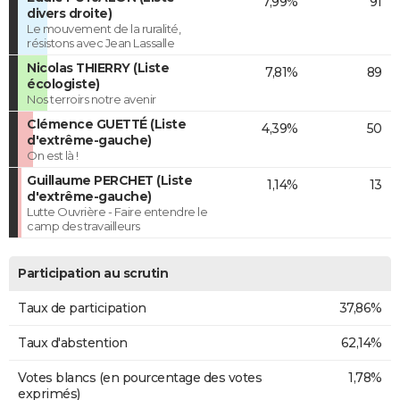
7,99%
91
divers droite)
Le mouvement de la ruralité,
résistons avec Jean Lassalle
Nicolas THIERRY (Liste
7,81%
89
écologiste)
Nos terroirs notre avenir
Clémence GUETTÉ (Liste
4,39%
50
d'extrême-gauche)
On est là !
Guillaume PERCHET (Liste
1,14%
13
d'extrême-gauche)
Lutte Ouvrière - Faire entendre le
camp des travailleurs
Participation au scrutin
Taux de participation
37,86%
Taux d'abstention
62,14%
Votes blancs (en pourcentage des votes
1,78%
exprimés)