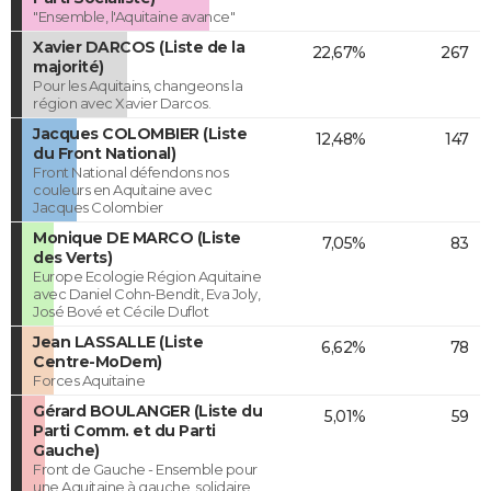
"Ensemble, l'Aquitaine avance"
Xavier DARCOS (Liste de la
22,67%
267
majorité)
Pour les Aquitains, changeons la
région avec Xavier Darcos.
Jacques COLOMBIER (Liste
12,48%
147
du Front National)
Front National défendons nos
couleurs en Aquitaine avec
Jacques Colombier
Monique DE MARCO (Liste
7,05%
83
des Verts)
Europe Ecologie Région Aquitaine
avec Daniel Cohn-Bendit, Eva Joly,
José Bové et Cécile Duflot
Jean LASSALLE (Liste
6,62%
78
Centre-MoDem)
Forces Aquitaine
Gérard BOULANGER (Liste du
5,01%
59
Parti Comm. et du Parti
Gauche)
Front de Gauche - Ensemble pour
une Aquitaine à gauche, solidaire,