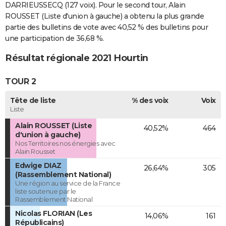
DARRIEUSSECQ (127 voix). Pour le second tour, Alain
ROUSSET (Liste d'union à gauche) a obtenu la plus grande
partie des bulletins de vote avec 40,52 % des bulletins pour
une participation de 36,68 %.
Résultat régionale 2021 Hourtin
TOUR 2
Tête de liste
% des voix
Voix
Liste
Alain ROUSSET (Liste
40,52%
464
d'union à gauche)
Nos Territoires nos énergies avec
Alain Rousset
Edwige DIAZ
26,64%
305
(Rassemblement National)
Une région au service de la France
liste soutenue par le
Rassemblement National
Nicolas FLORIAN (Les
14,06%
161
Républicains)