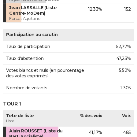
Jean LASSALLE (Liste
12,33%
152
Centre-MoDem)
Forces Aquitaine
Participation au scrutin
Taux de participation
52,77%
Taux d'abstention
47,23%
Votes blancs et nuls (en pourcentage
5,52%
des votes exprimés)
Nombre de votants
1 305
TOUR 1
Tête de liste
% des voix
Voix
Liste
Alain ROUSSET (Liste du
41,17%
485
Parti Socialiste)