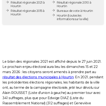
Résultat régionale 2021 à
Résultat régionale 2010 à
City break
Voyage de noces
Climat
Destinations
Voyage nature
Forum
+
PHOTO
Hourtin
Hourtin
Résultat régionale 2015 à
Bureaux de vote à Hourtin
Hourtin
GUIDES D'ACHAT
Hourtin
(toutes les
informations sur la ville)
BONS PLANS
CARTE DE VOEUX
Carte Bonne année
Carte Pâques
Carte de Noël
Carte Saint-Valentin
Carte d'anniversaire
DICTIONNAIRE
Biographies
Expressions
Dictionnaire
Citations
Proverbes
PROGRAMME TV
Le bilan des régionales 2021 est affiché depuis le 27 juin 2021.
COPAINS D'AVANT
Le prochain enjeu électoral aura lieu les dimanches 15 et 22
mars 2026 : les citoyens seront amenés à prendre part au
Se connecter
Collèges
Universités
Service militaire
S'inscrire
Lycées
Primaires
Entreprises
Avis de recherche
AVIS DE DÉCÈS
résultat des élections municipales à Hourtin
. En 2021, pendant
les précédentes élections régionales, les habitants de la ville
FORUM
ont, au terme de la campagne électorale, jeté leur dévolu sur
Lifestyle
Sport
Television
Cinema
Bricolage
Culture
Auto
Voyage
Alain ROUSSET (Liste d'union à gauche) au premier tour avec
341 suffrages, plus que pour Edwige DIAZ (Liste du
Rassemblement National) (312 suffrages) et Geneviève