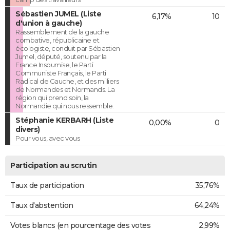
Sébastien JUMEL (Liste
6,17%
10
d'union à gauche)
Rassemblement de la gauche
combative, républicaine et
écologiste, conduit par Sébastien
Jumel, député, soutenu par la
France Insoumise, le Parti
Communiste Français, le Parti
Radical de Gauche, et des milliers
de Normandes et Normands. La
région qui prend soin, la
Normandie qui nous ressemble.
Stéphanie KERBARH (Liste
0,00%
0
divers)
Pour vous, avec vous
Participation au scrutin
Taux de participation
35,76%
Taux d'abstention
64,24%
Votes blancs (en pourcentage des votes
2,99%