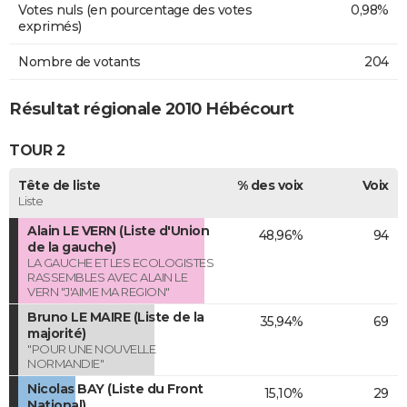
Votes nuls (en pourcentage des votes
0,98%
exprimés)
Nombre de votants
204
Résultat régionale 2010 Hébécourt
TOUR 2
Tête de liste
% des voix
Voix
Liste
Alain LE VERN (Liste d'Union
48,96%
94
de la gauche)
LA GAUCHE ET LES ECOLOGISTES
RASSEMBLES AVEC ALAIN LE
VERN "J'AIME MA REGION"
Bruno LE MAIRE (Liste de la
35,94%
69
majorité)
"POUR UNE NOUVELLE
NORMANDIE"
Nicolas BAY (Liste du Front
15,10%
29
National)