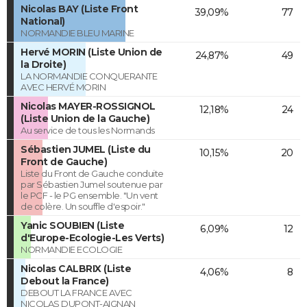
Nicolas BAY (Liste Front
39,09%
77
National)
NORMANDIE BLEU MARINE
Hervé MORIN (Liste Union de
24,87%
49
la Droite)
LA NORMANDIE CONQUERANTE
AVEC HERVÉ MORIN
Nicolas MAYER-ROSSIGNOL
12,18%
24
(Liste Union de la Gauche)
Au service de tous les Normands
Sébastien JUMEL (Liste du
10,15%
20
Front de Gauche)
Liste du Front de Gauche conduite
par Sébastien Jumel soutenue par
le PCF - le PG ensemble. "Un vent
de colère. Un souffle d'espoir."
Yanic SOUBIEN (Liste
6,09%
12
d'Europe-Ecologie-Les Verts)
NORMANDIE ECOLOGIE
Nicolas CALBRIX (Liste
4,06%
8
Debout la France)
DEBOUT LA FRANCE AVEC
NICOLAS DUPONT-AIGNAN