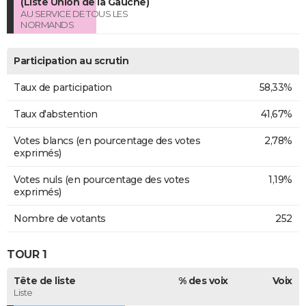
(Liste Union de la Gauche)
AU SERVICE DE TOUS LES
NORMANDS
Participation au scrutin
Taux de participation
58,33%
Taux d'abstention
41,67%
Votes blancs (en pourcentage des votes
2,78%
exprimés)
Votes nuls (en pourcentage des votes
1,19%
exprimés)
Nombre de votants
252
TOUR 1
Tête de liste
% des voix
Voix
Liste