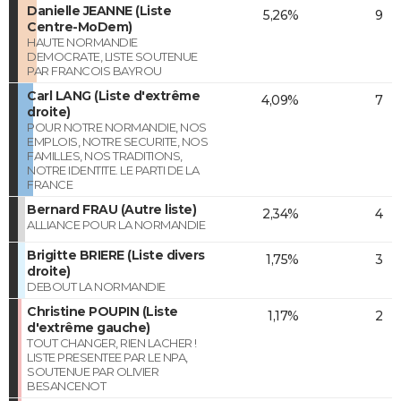
Danielle JEANNE (Liste
5,26%
9
Centre-MoDem)
HAUTE NORMANDIE
DEMOCRATE, LISTE SOUTENUE
PAR FRANCOIS BAYROU
Carl LANG (Liste d'extrême
4,09%
7
droite)
POUR NOTRE NORMANDIE, NOS
EMPLOIS, NOTRE SECURITE, NOS
FAMILLES, NOS TRADITIONS,
NOTRE IDENTITE. LE PARTI DE LA
FRANCE
Bernard FRAU (Autre liste)
2,34%
4
ALLIANCE POUR LA NORMANDIE
Brigitte BRIERE (Liste divers
1,75%
3
droite)
DEBOUT LA NORMANDIE
Christine POUPIN (Liste
1,17%
2
d'extrême gauche)
TOUT CHANGER, RIEN LACHER !
LISTE PRESENTEE PAR LE NPA,
SOUTENUE PAR OLIVIER
BESANCENOT