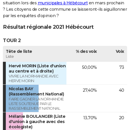
situation lors des
municipales à Hébécourt
en mars prochain
? Les citoyens de cette commune se laisseront-ils aiguillonner
par les enquêtes d’opinion ?
Résultat régionale 2021 Hébécourt
TOUR 2
Tête de liste
% des voix
Voix
Liste
Hervé MORIN (Liste d'union
50,00%
73
au centre et à droite)
VIVRE LA NORMANDIE AVEC
HERVE MORIN
Nicolas BAY
27,40%
40
(Rassemblement National)
FAIRE GAGNER LA NORMANDIE
LISTE SOUTENUE PAR LE
RASSEMBLEMENT NATIONAL
Mélanie BOULANGER (Liste
13,70%
20
d'union à gauche avec des
écologiste)