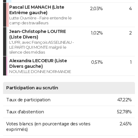
Pascal LE MANACH (Liste
2,03%
4
Extrême gauche)
Lutte Ouvrière - Faire entendre le
camp des travailleurs
Jean-Christophe LOUTRE
1,02%
2
(Liste Divers)
L'UPR, avec François ASSELINEAU -
LE PARTI QUI MONTE malgré le
silence des médias
Alexandra LECOEUR (Liste
0,51%
1
Divers gauche)
NOUVELLE DONNE NORMANDIE
Participation au scrutin
Taux de participation
47,22%
Taux d'abstention
52,78%
Votes blancs (en pourcentage des votes
2,45%
exprimés)