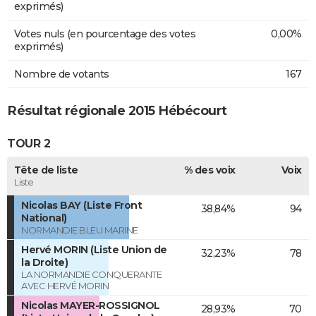
exprimés)
Votes nuls (en pourcentage des votes
0,00%
exprimés)
Nombre de votants
167
Résultat régionale 2015 Hébécourt
TOUR 2
Tête de liste
% des voix
Voix
Liste
Nicolas BAY (Liste Front
38,84%
94
National)
NORMANDIE BLEU MARINE
Hervé MORIN (Liste Union de
32,23%
78
la Droite)
LA NORMANDIE CONQUERANTE
AVEC HERVÉ MORIN
Nicolas MAYER-ROSSIGNOL
28,93%
70