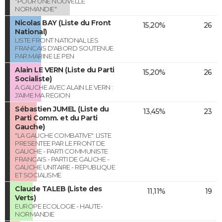
"POUR UNE NOUVELLE
NORMANDIE"
Nicolas BAY (Liste du Front
15,20%
26
National)
LISTE FRONT NATIONAL LES
FRANCAIS D'ABORD SOUTENUE
PAR MARINE LE PEN
Alain LE VERN (Liste du Parti
15,20%
26
Socialiste)
A GAUCHE AVEC ALAIN LE VERN :
J'AIME MA REGION
Sébastien JUMEL (Liste du
13,45%
23
Parti Comm. et du Parti
Gauche)
"LA GAUCHE COMBATIVE". LISTE
PRESENTEE PAR LE FRONT DE
GAUCHE - PARTI COMMUNISTE
FRANCAIS - PARTI DE GAUCHE -
GAUCHE UNITAIRE - REPUBLIQUE
ET SOCIALISME
Claude TALEB (Liste des
11,11%
19
Verts)
EUROPE ECOLOGIE - HAUTE-
NORMANDIE