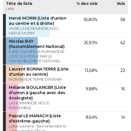
Tête de liste
% des voix
Voix
Liste
Hervé MORIN (Liste d'union
35,80%
58
au centre et à droite)
VIVRE LA NORMANDIE AVEC
HERVE MORIN
Nicolas BAY
25,93%
42
(Rassemblement National)
FAIRE GAGNER LA NORMANDIE
LISTE SOUTENUE PAR LE
RASSEMBLEMENT NATIONAL
Laurent BONNATERRE (Liste
13,58%
22
d'union au centre)
NORMANDIE TERRE D'AVENIR
Mélanie BOULANGER (Liste
9,88%
16
d'union à gauche avec des
écologiste)
LA NORMANDIE NOUS
RASSEMBLE
Pascal LE MANACH (Liste
8,64%
14
d'extrême-gauche)
Lutte ouvrière - faire entendre le
camp des travailleurs