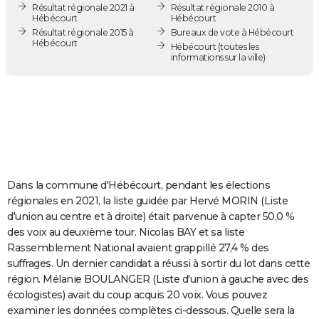
Résultat régionale 2021 à
Résultat régionale 2010 à
City break
Voyage de noces
Climat
Destinations
Voyage nature
Forum
+
PHOTO
Hébécourt
Hébécourt
Résultat régionale 2015 à
Bureaux de vote à Hébécourt
Hébécourt
GUIDES D'ACHAT
Hébécourt
(toutes les
informations sur la ville)
BONS PLANS
CARTE DE VOEUX
Carte Bonne année
Carte Pâques
Carte de Noël
Carte Saint-Valentin
Carte d'anniversaire
DICTIONNAIRE
Biographies
Expressions
Dictionnaire
Citations
Proverbes
PROGRAMME TV
Dans la commune d'Hébécourt, pendant les élections
COPAINS D'AVANT
régionales en 2021, la liste guidée par Hervé MORIN (Liste
d'union au centre et à droite) était parvenue à capter 50,0 %
Se connecter
Collèges
Universités
Service militaire
S'inscrire
Lycées
Primaires
Entreprises
Avis de recherche
AVIS DE DÉCÈS
des voix au deuxième tour. Nicolas BAY et sa liste
Rassemblement National avaient grappillé 27,4 % des
FORUM
suffrages. Un dernier candidat a réussi à sortir du lot dans cette
Lifestyle
Sport
Television
Cinema
Bricolage
Culture
Auto
Voyage
région. Mélanie BOULANGER (Liste d'union à gauche avec des
écologistes) avait du coup acquis 20 voix. Vous pouvez
examiner les données complètes ci-dessous. Quelle sera la