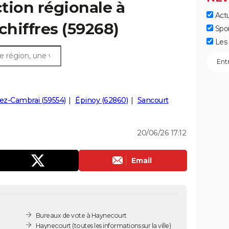
ction régionale à
Actu
chiffres (59268)
Spo
Les 
-lez-Cambrai (59554)
Épinoy (62860)
Sancourt
20/06/26 17:12
Email
Bureaux de vote à Haynecourt
Haynecourt
(toutes les informations sur la ville)