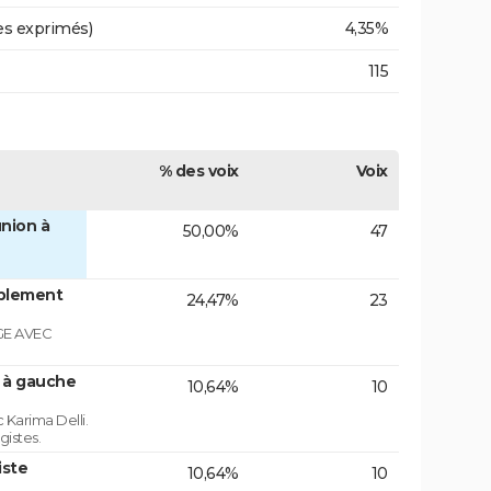
es exprimés)
4,35%
115
% des voix
Voix
nion à
50,00%
47
blement
24,47%
23
GE AVEC
n à gauche
10,64%
10
 Karima Delli.
gistes.
iste
10,64%
10