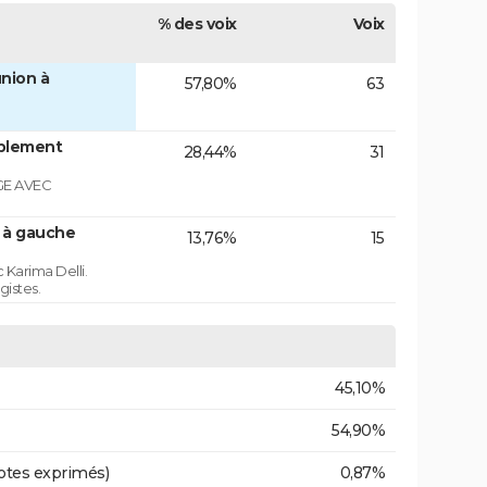
% des voix
Voix
nion à
57,80%
63
blement
28,44%
31
GE AVEC
n à gauche
13,76%
15
 Karima Delli.
gistes.
45,10%
54,90%
otes exprimés)
0,87%