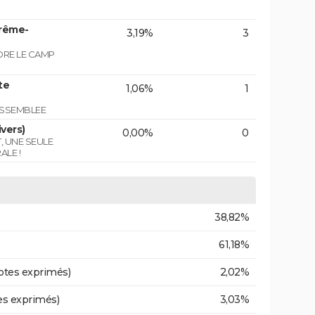
trême-
3,19%
3
NDRE LE CAMP
te
1,06%
1
ASSEMBLEE
vers)
0,00%
0
T, UNE SEULE
ALE !
38,82%
61,18%
otes exprimés)
2,02%
es exprimés)
3,03%