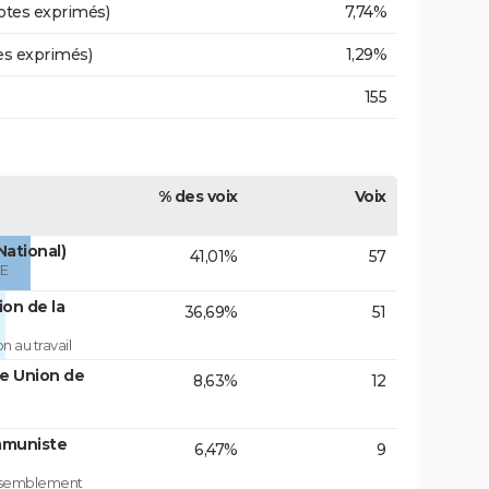
otes exprimés)
7,74%
es exprimés)
1,29%
155
% des voix
Voix
National)
41,01%
57
ÉE
on de la
36,69%
51
 au travail
te Union de
8,63%
12
mmuniste
6,47%
9
assemblement