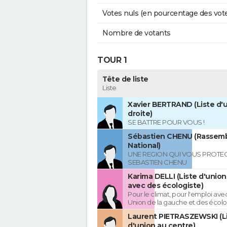
Votes nuls (en pourcentage des vot
Nombre de votants
TOUR 1
Tête de liste
Liste
Xavier BERTRAND (Liste d'u
droite)
SE BATTRE POUR VOUS !
Sébastien CHENU (Rassem
National)
UNE REGION QUI VOUS PROTE
SEBASTIEN CHENU
Karima DELLI (Liste d'unio
avec des écologiste)
Pour le climat, pour l'emploi avec
Union de la gauche et des écolo
Laurent PIETRASZEWSKI (L
d'union au centre)