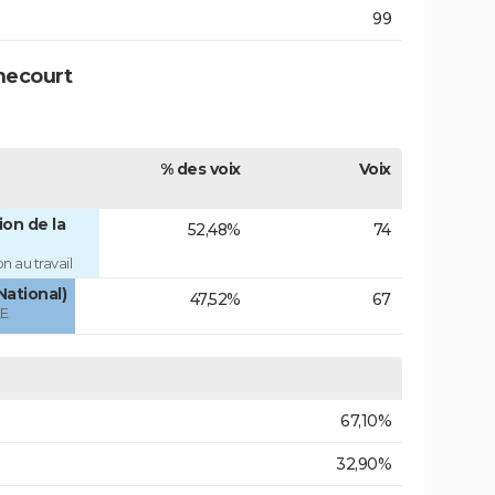
99
necourt
% des voix
Voix
on de la
52,48%
74
 au travail
National)
47,52%
67
ÉE
67,10%
32,90%