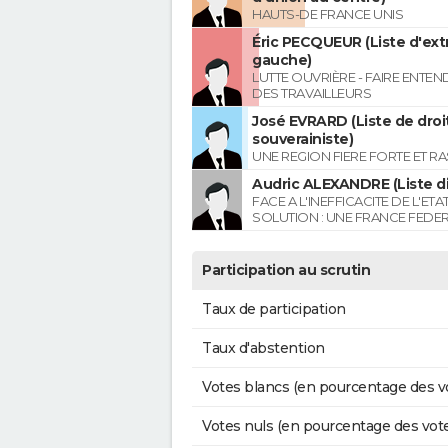
HAUTS-DE FRANCE UNIS
Éric PECQUEUR (Liste d'ex
gauche)
LUTTE OUVRIÈRE - FAIRE ENTE
DES TRAVAILLEURS
José EVRARD (Liste de droi
souverainiste)
UNE REGION FIERE FORTE ET R
Audric ALEXANDRE (Liste di
FACE A L'INEFFICACITE DE L'ETA
SOLUTION : UNE FRANCE FEDER
Participation au scrutin
Taux de participation
Taux d'abstention
Votes blancs (en pourcentage des v
Votes nuls (en pourcentage des vot