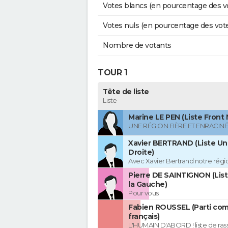
Votes blancs (en pourcentage des v
Votes nuls (en pourcentage des vot
Nombre de votants
TOUR 1
Tête de liste
Liste
Marine LE PEN (Liste Front 
UNE RÉGION FIÈRE ET ENRACIN
Xavier BERTRAND (Liste Uni
Droite)
Avec Xavier Bertrand notre région
Pierre DE SAINTIGNON (Lis
la Gauche)
Pour vous
Fabien ROUSSEL (Parti co
français)
L'HUMAIN D'ABORD ! liste de r