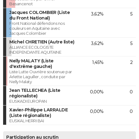
Besancenot
Jacques COLOMBIER (Liste
3,62%
5
du Front National)
Front National défendons nos
couleurs en Aquitaine avec
Jacques Colombier
Michel CHRETIEN (Autre liste)
3,62%
5
ALLIANCE ECOLOGISTE
INDEPENDANTE AQUITAINE
Nelly MALATY (Liste
1,45%
2
d'extrême gauche)
Liste Lutte Ouvrière soutenue par
Arlette Laguiller , conduite par
Nelly Malaty
Jean TELLECHEA (Liste
0,00%
0
régionaliste)
EUSKADI EUROPAN
Xavier-Philippe LARRALDE
0,00%
0
(Liste régionaliste)
EUSKAL HERRI BAI
Participation au scrutin