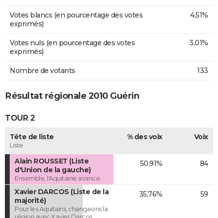
Votes blancs (en pourcentage des votes
4,51%
exprimés)
Votes nuls (en pourcentage des votes
3,01%
exprimés)
Nombre de votants
133
Résultat régionale 2010 Guérin
TOUR 2
Tête de liste
% des voix
Voix
Liste
Alain ROUSSET (Liste
50,91%
84
d'Union de la gauche)
Ensemble, l'Aquitaine avance
Xavier DARCOS (Liste de la
35,76%
59
majorité)
Pour les Aquitains, changeons la
région avec Xavier Darcos.