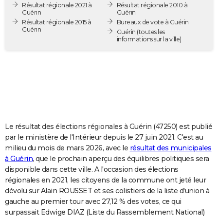
Résultat régionale 2021 à
Résultat régionale 2010 à
City break
Voyage de noces
Climat
Destinations
Voyage nature
Forum
+
PHOTO
Guérin
Guérin
Résultat régionale 2015 à
Bureaux de vote à Guérin
Guérin
GUIDES D'ACHAT
Guérin
(toutes les
informations sur la ville)
BONS PLANS
CARTE DE VOEUX
Carte Bonne année
Carte Pâques
Carte de Noël
Carte Saint-Valentin
Carte d'anniversaire
DICTIONNAIRE
Biographies
Expressions
Dictionnaire
Citations
Proverbes
PROGRAMME TV
Le résultat des élections régionales à Guérin (47250) est publié
COPAINS D'AVANT
par le ministère de l'Intérieur depuis le 27 juin 2021. C'est au
milieu du mois de mars 2026, avec le
résultat des municipales
Se connecter
Collèges
Universités
Service militaire
S'inscrire
Lycées
Primaires
Entreprises
Avis de recherche
AVIS DE DÉCÈS
à Guérin
, que le prochain aperçu des équilibres politiques sera
disponible dans cette ville. A l'occasion des élections
FORUM
régionales en 2021, les citoyens de la commune ont jeté leur
Lifestyle
Sport
Television
Cinema
Bricolage
Culture
Auto
Voyage
dévolu sur Alain ROUSSET et ses colistiers de la liste d'union à
gauche au premier tour avec 27,12 % des votes, ce qui
surpassait Edwige DIAZ (Liste du Rassemblement National)