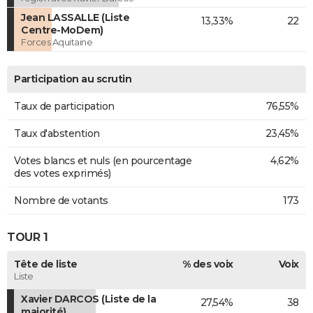
Jean LASSALLE (Liste
13,33%
22
Centre-MoDem)
Forces Aquitaine
Participation au scrutin
Taux de participation
76,55%
Taux d'abstention
23,45%
Votes blancs et nuls (en pourcentage
4,62%
des votes exprimés)
Nombre de votants
173
TOUR 1
Tête de liste
% des voix
Voix
Liste
Xavier DARCOS (Liste de la
27,54%
38
majorité)