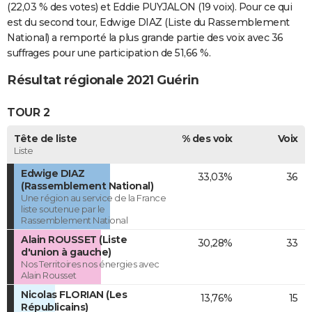
(22,03 % des votes) et Eddie PUYJALON (19 voix). Pour ce qui
est du second tour, Edwige DIAZ (Liste du Rassemblement
National) a remporté la plus grande partie des voix avec 36
suffrages pour une participation de 51,66 %.
Résultat régionale 2021 Guérin
TOUR 2
Tête de liste
% des voix
Voix
Liste
Edwige DIAZ
33,03%
36
(Rassemblement National)
Une région au service de la France
liste soutenue par le
Rassemblement National
Alain ROUSSET (Liste
30,28%
33
d'union à gauche)
Nos Territoires nos énergies avec
Alain Rousset
Nicolas FLORIAN (Les
13,76%
15
Républicains)