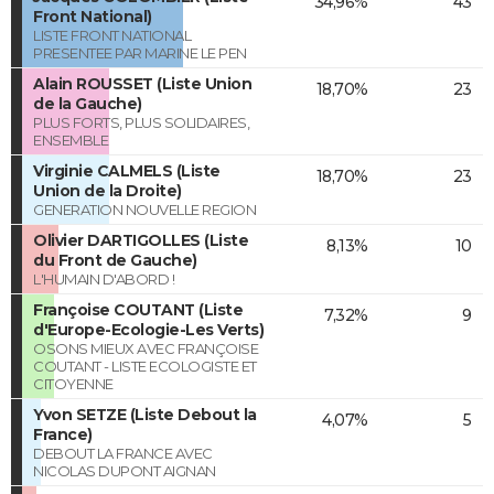
34,96%
43
Front National)
LISTE FRONT NATIONAL
PRESENTEE PAR MARINE LE PEN
Alain ROUSSET (Liste Union
18,70%
23
de la Gauche)
PLUS FORTS, PLUS SOLIDAIRES,
ENSEMBLE
Virginie CALMELS (Liste
18,70%
23
Union de la Droite)
GENERATION NOUVELLE REGION
Olivier DARTIGOLLES (Liste
8,13%
10
du Front de Gauche)
L'HUMAIN D'ABORD !
Françoise COUTANT (Liste
7,32%
9
d'Europe-Ecologie-Les Verts)
OSONS MIEUX AVEC FRANÇOISE
COUTANT - LISTE ECOLOGISTE ET
CITOYENNE
Yvon SETZE (Liste Debout la
4,07%
5
France)
DEBOUT LA FRANCE AVEC
NICOLAS DUPONT AIGNAN