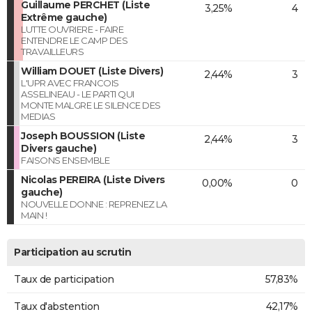
Guillaume PERCHET (Liste
3,25%
4
Extrême gauche)
LUTTE OUVRIERE - FAIRE
ENTENDRE LE CAMP DES
TRAVAILLEURS
William DOUET (Liste Divers)
2,44%
3
L'UPR AVEC FRANCOIS
ASSELINEAU - LE PARTI QUI
MONTE MALGRE LE SILENCE DES
MEDIAS
Joseph BOUSSION (Liste
2,44%
3
Divers gauche)
FAISONS ENSEMBLE
Nicolas PEREIRA (Liste Divers
0,00%
0
gauche)
NOUVELLE DONNE : REPRENEZ LA
MAIN !
Participation au scrutin
Taux de participation
57,83%
Taux d'abstention
42,17%