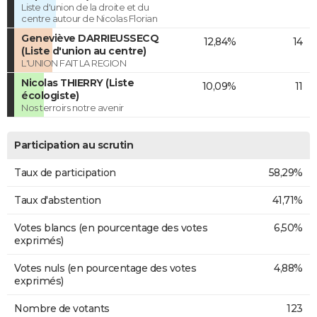
Liste d'union de la droite et du
centre autour de Nicolas Florian
Geneviève DARRIEUSSECQ
12,84%
14
(Liste d'union au centre)
L'UNION FAIT LA REGION
Nicolas THIERRY (Liste
10,09%
11
écologiste)
Nos terroirs notre avenir
Participation au scrutin
Taux de participation
58,29%
Taux d'abstention
41,71%
Votes blancs (en pourcentage des votes
6,50%
exprimés)
Votes nuls (en pourcentage des votes
4,88%
exprimés)
Nombre de votants
123