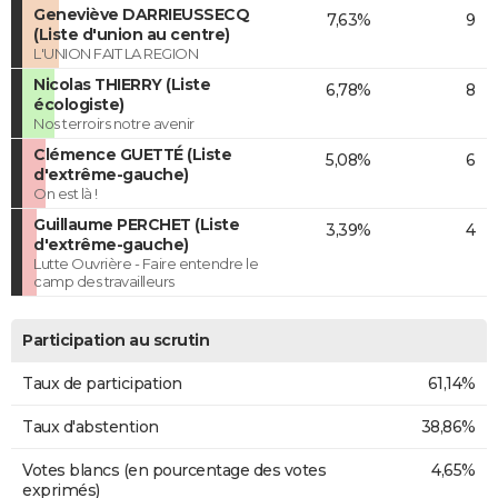
Geneviève DARRIEUSSECQ
7,63%
9
(Liste d'union au centre)
L'UNION FAIT LA REGION
Nicolas THIERRY (Liste
6,78%
8
écologiste)
Nos terroirs notre avenir
Clémence GUETTÉ (Liste
5,08%
6
d'extrême-gauche)
On est là !
Guillaume PERCHET (Liste
3,39%
4
d'extrême-gauche)
Lutte Ouvrière - Faire entendre le
camp des travailleurs
Participation au scrutin
Taux de participation
61,14%
Taux d'abstention
38,86%
Votes blancs (en pourcentage des votes
4,65%
exprimés)