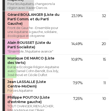
Pour les Aquitains, changeons la
région avec Xavier Darcos.
Gérard BOULANGER (Liste du
23,19%
32
Parti Comm. et du Parti
Gauche)
Front de Gauche - Ensemble pour
une Aquitaine à gauche, solidaire,
écologique et citoyenne
Alain ROUSSET (Liste du
14,49%
20
Parti Socialiste)
"Ensemble, l'Aquitaine avance"
Monique DE MARCO (Liste
10,87%
15
des Verts)
Europe Ecologie Région Aquitaine
avec Daniel Cohn-Bendit, Eva Joly,
José Bové et Cécile Duflot
Jean LASSALLE (Liste
7,97%
11
Centre-MoDem)
Forces Aquitaine
Philippe POUTOU (Liste
7,25%
10
d'extrême gauche)
TOUT CHANGER, RIEN LÂCHER,
liste soutenue par Olivier