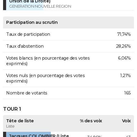
Union de la Droite)
GENERATION NOUVELLE REGION
Participation au scrutin
Taux de participation
71,74%
Taux d'abstention
28,26%
Votes blancs (en pourcentage des votes
6,06%
exprimés)
Votes nuls (en pourcentage des votes
1,21%
exprimés)
Nombre de votants
165
TOUR 1
Tête de liste
% des voix
Voix
Liste
Jacques COLOMBIER (Liste