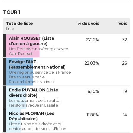
TOUR 1
Tête de liste
% des voix
Voix
Liste
Alain ROUSSET (Liste
27,12%
32
d'union à gauche)
Nos Territoires nos énergies avec
Alain Rousset
Edwige DIAZ
22,03%
26
(Rassemblement National)
Une région au service de la France
liste soutenue par le
Rassemblement National
Eddie PUYJALON (Liste
16,10%
19
divers droite)
Le mouvement de la ruralité,
résistons avec Jean Lassalle
Nicolas FLORIAN (Les
11,86%
14
Républicains)
Liste d'union de la droite et du
centre autour de Nicolas Florian