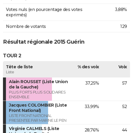
Votes nuls (en pourcentage des votes
3,88%
exprimés)
Nombre de votants
129
Résultat régionale 2015 Guérin
TOUR 2
Tête de liste
% des voix
Voix
Liste
Alain ROUSSET (Liste Union
37,25%
57
de la Gauche)
PLUS FORTS PLUS SOLIDAIRES
ENSEMBLE
Jacques COLOMBIER (Liste
33,99%
52
Front National)
LISTE FRONT NATIONAL
PRESENTEE PAR MARINE LE PEN
Virginie CALMELS (Liste
28,76%
44