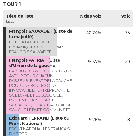
TOUR 1
Tête de liste
% des voix
Voix
Liste
François SAUVADET (Liste de
40,24%
33
la majorité)
LISTE LA BOURGOGNE
DYNAMIQUE CONDUITE PAR
FRANCOIS SAUVADET
François PATRIAT (Liste
35,37%
29
d'Union de la gauche)
LA BOURGOGNE POUR TOUS, UN
AVENIR POUR CHACUN.
RASSEMBLEMENT DE LA GAUCHE
POUR UNE BOURGOGNE
INNOVANTE ET ENTREPRENANTE,
SOLIDAIRE ET ECOLOGIQUE,
PRESENTE PAR LE PARTI
SOCIALISTE, LE PARTI RADICAL DE
GAUCHE, LE PARTI COMMUNISTE
Edouard FERRAND (Liste du
9,76%
8
Front National)
FRONT NATIONAL LES FRANCAIS
D'ABORD