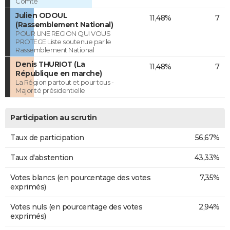
Comté
Julien ODOUL
11,48%
7
(Rassemblement National)
POUR UNE REGION QUI VOUS
PROTEGE Liste soutenue par le
Rassemblement National
Denis THURIOT (La
11,48%
7
République en marche)
La Région partout et pour tous -
Majorité présidentielle
Participation au scrutin
Taux de participation
56,67%
Taux d'abstention
43,33%
Votes blancs (en pourcentage des votes
7,35%
exprimés)
Votes nuls (en pourcentage des votes
2,94%
exprimés)