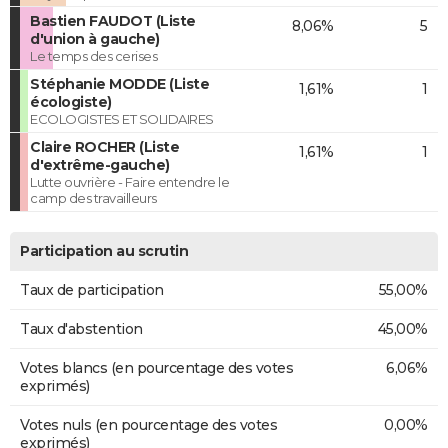
Bastien FAUDOT (Liste
8,06%
5
d'union à gauche)
Le temps des cerises
Stéphanie MODDE (Liste
1,61%
1
écologiste)
ECOLOGISTES ET SOLIDAIRES
Claire ROCHER (Liste
1,61%
1
d'extrême-gauche)
Lutte ouvrière - Faire entendre le
camp des travailleurs
Participation au scrutin
Taux de participation
55,00%
Taux d'abstention
45,00%
Votes blancs (en pourcentage des votes
6,06%
exprimés)
Votes nuls (en pourcentage des votes
0,00%
exprimés)