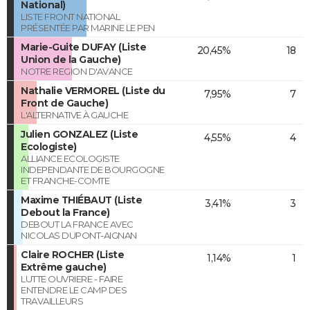
National)
LISTE FRONT NATIONAL
PRÉSENTÉE PAR MARINE LE PEN
Marie-Guite DUFAY (Liste
20,45%
18
Union de la Gauche)
NOTRE REGION D'AVANCE
Nathalie VERMOREL (Liste du
7,95%
7
Front de Gauche)
L'ALTERNATIVE À GAUCHE
Julien GONZALEZ (Liste
4,55%
4
Ecologiste)
ALLIANCE ECOLOGISTE
INDEPENDANTE DE BOURGOGNE
ET FRANCHE-COMTE
Maxime THIÉBAUT (Liste
3,41%
3
Debout la France)
DEBOUT LA FRANCE AVEC
NICOLAS DUPONT-AIGNAN
Claire ROCHER (Liste
1,14%
1
Extrême gauche)
LUTTE OUVRIERE - FAIRE
ENTENDRE LE CAMP DES
TRAVAILLEURS