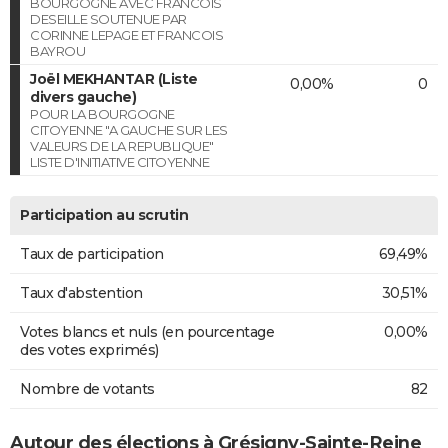
BOURGOGNE AVEC FRANCOIS
DESEILLE SOUTENUE PAR
CORINNE LEPAGE ET FRANCOIS
BAYROU
Joël MEKHANTAR (Liste
0,00%
0
divers gauche)
POUR LA BOURGOGNE
CITOYENNE "A GAUCHE SUR LES
VALEURS DE LA REPUBLIQUE"
LISTE D'INITIATIVE CITOYENNE
Participation au scrutin
Taux de participation
69,49%
Taux d'abstention
30,51%
Votes blancs et nuls (en pourcentage
0,00%
des votes exprimés)
Nombre de votants
82
Autour des élections à Grésigny-Sainte-Reine