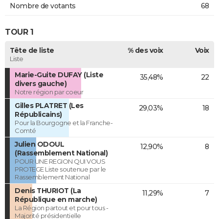
Nombre de votants
68
TOUR 1
Tête de liste
% des voix
Voix
Liste
Marie-Guite DUFAY (Liste
35,48%
22
divers gauche)
Notre région par coeur
Gilles PLATRET (Les
29,03%
18
Républicains)
Pour la Bourgogne et la Franche-
Comté
Julien ODOUL
12,90%
8
(Rassemblement National)
POUR UNE REGION QUI VOUS
PROTEGE Liste soutenue par le
Rassemblement National
Denis THURIOT (La
11,29%
7
République en marche)
La Région partout et pour tous -
Majorité présidentielle