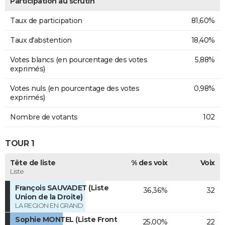
Participation au scrutin
Taux de participation
81,60%
Taux d'abstention
18,40%
Votes blancs (en pourcentage des votes
5,88%
exprimés)
Votes nuls (en pourcentage des votes
0,98%
exprimés)
Nombre de votants
102
TOUR 1
Tête de liste
% des voix
Voix
Liste
François SAUVADET (Liste
36,36%
32
Union de la Droite)
LA REGION EN GRAND
Sophie MONTEL (Liste Front
25,00%
22