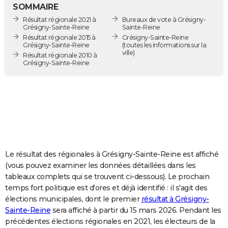
SOMMAIRE
City break
Voyage de noces
Climat
Destinations
Voyage nature
Forum
+
PHOTO
Résultat régionale 2021 à
Bureaux de vote à Grésigny-
Grésigny-Sainte-Reine
Sainte-Reine
GUIDES D'ACHAT
Résultat régionale 2015 à
Grésigny-Sainte-Reine
Grésigny-Sainte-Reine
(toutes les informations sur la
ville)
BONS PLANS
Résultat régionale 2010 à
Grésigny-Sainte-Reine
CARTE DE VOEUX
Carte Bonne année
Carte Pâques
Carte de Noël
Carte Saint-Valentin
Carte d'anniversaire
DICTIONNAIRE
Biographies
Expressions
Dictionnaire
Citations
Proverbes
PROGRAMME TV
COPAINS D'AVANT
Le résultat des régionales à Grésigny-Sainte-Reine est affiché
Se connecter
Collèges
Universités
Service militaire
S'inscrire
Lycées
Primaires
Entreprises
Avis de recherche
AVIS DE DÉCÈS
(vous pouvez examiner les données détaillées dans les
tableaux complets qui se trouvent ci-dessous). Le prochain
FORUM
temps fort politique est d'ores et déjà identifié : il s'agit des
Lifestyle
Sport
Television
Cinema
Bricolage
Culture
Auto
Voyage
élections municipales, dont le premier
résultat à Grésigny-
Sainte-Reine
sera affiché à partir du 15 mars 2026. Pendant les
précédentes élections régionales en 2021, les électeurs de la