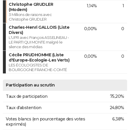
Christophe GRUDLER
1,14%
1
(Modem)
3 Millions de raisons avec
Christophe GRUDLER
Charles-Henri GALLOIS (Liste
0,00%
0
Divers)
L'UPR avec François ASSELINEAU -
LE PARTI QUI MONTE malgré le
silence des médias
Cécile PRUDHOMME (Liste
0,00%
0
d'Europe-Ecologie-Les Verts)
LES ÉCOLOGISTES DE
BOURGOGNE FRANCHE-COMTÉ
Participation au scrutin
Taux de participation
75,20%
Taux d'abstention
24,80%
Votes blancs (en pourcentage des votes
6,38%
exprimés)