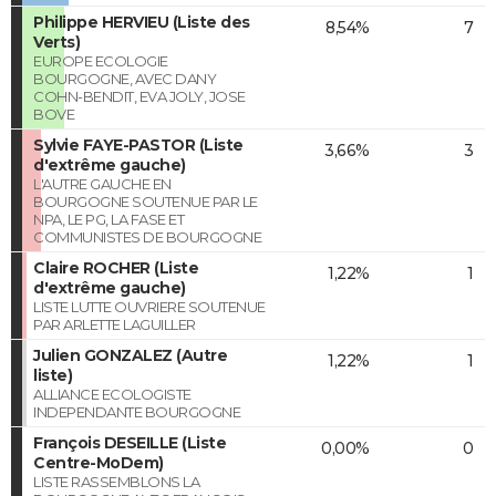
Philippe HERVIEU (Liste des
8,54%
7
Verts)
EUROPE ECOLOGIE
BOURGOGNE, AVEC DANY
COHN-BENDIT, EVA JOLY, JOSE
BOVE
Sylvie FAYE-PASTOR (Liste
3,66%
3
d'extrême gauche)
L'AUTRE GAUCHE EN
BOURGOGNE SOUTENUE PAR LE
NPA, LE PG, LA FASE ET
COMMUNISTES DE BOURGOGNE
Claire ROCHER (Liste
1,22%
1
d'extrême gauche)
LISTE LUTTE OUVRIERE SOUTENUE
PAR ARLETTE LAGUILLER
Julien GONZALEZ (Autre
1,22%
1
liste)
ALLIANCE ECOLOGISTE
INDEPENDANTE BOURGOGNE
François DESEILLE (Liste
0,00%
0
Centre-MoDem)
LISTE RASSEMBLONS LA