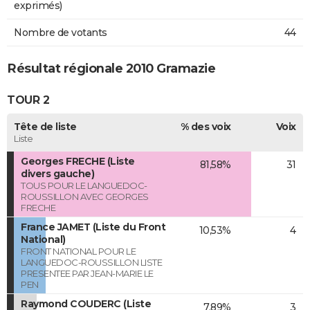
exprimés)
Nombre de votants
44
Résultat régionale 2010 Gramazie
TOUR 2
Tête de liste
% des voix
Voix
Liste
Georges FRECHE (Liste
81,58%
31
divers gauche)
TOUS POUR LE LANGUEDOC-
ROUSSILLON AVEC GEORGES
FRECHE
France JAMET (Liste du Front
10,53%
4
National)
FRONT NATIONAL POUR LE
LANGUEDOC-ROUSSILLON LISTE
PRESENTEE PAR JEAN-MARIE LE
PEN
Raymond COUDERC (Liste
7,89%
3