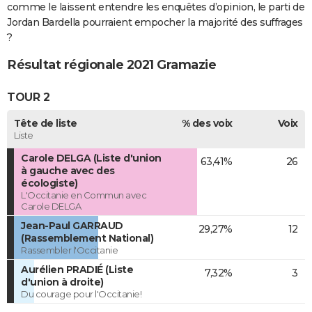
comme le laissent entendre les enquêtes d’opinion, le parti de
Jordan Bardella pourraient empocher la majorité des suffrages
?
Résultat régionale 2021 Gramazie
TOUR 2
Tête de liste
% des voix
Voix
Liste
Carole DELGA (Liste d'union
63,41%
26
à gauche avec des
écologiste)
L'Occitanie en Commun avec
Carole DELGA
Jean-Paul GARRAUD
29,27%
12
(Rassemblement National)
Rassembler l'Occitanie
Aurélien PRADIÉ (Liste
7,32%
3
d'union à droite)
Du courage pour l'Occitanie!