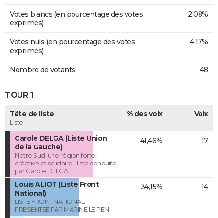
Votes blancs (en pourcentage des votes
2,08%
exprimés)
Votes nuls (en pourcentage des votes
4,17%
exprimés)
Nombre de votants
48
TOUR 1
Tête de liste
% des voix
Voix
Liste
Carole DELGA (Liste Union
41,46%
17
de la Gauche)
Notre Sud, une région forte,
créative et solidaire - liste conduite
par Carole DELGA
Louis ALIOT (Liste Front
34,15%
14
National)
LISTE FRONT NATIONAL
PRESENTEE PAR MARINE LE PEN