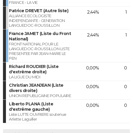
FRANCE - LA VIE
Patrice DREVET (Autre liste)
2,44%
1
ALLIANCE ECOLOGISTE
INDEPENDANTE - GENERATION
LANGUEDOC-ROUSSILLON
France JAMET (Liste du Front
2,44%
1
National)
FRONT NATIONAL POUR LE
LANGUEDOC-ROUSSILLON LISTE
PRESENTEE PAR JEAN-MARIE LE
PEN
Richard ROUDIER (Liste
0,00%
0
d'extrême droite)
LA LIGUE DU MIDI
Christian JEANJEAN (Liste
0,00%
0
divers droite)
UNION REPUBLICAINE POPULAIRE
Liberto PLANA (Liste
0,00%
0
d'extrême gauche)
Liste LUTTE OUVRIERE soutenue
Arlette Laguiller