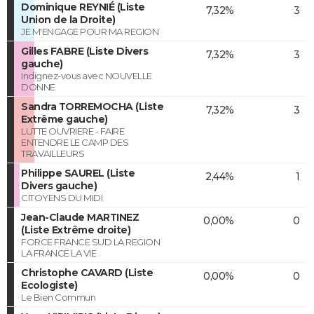
Dominique REYNIÉ (Liste
7,32%
3
Union de la Droite)
JE M'ENGAGE POUR MA REGION
Gilles FABRE (Liste Divers
7,32%
3
gauche)
Indignez-vous avec NOUVELLE
DONNE
Sandra TORREMOCHA (Liste
7,32%
3
Extrême gauche)
LUTTE OUVRIERE - FAIRE
ENTENDRE LE CAMP DES
TRAVAILLEURS
Philippe SAUREL (Liste
2,44%
1
Divers gauche)
CITOYENS DU MIDI
Jean-Claude MARTINEZ
0,00%
0
(Liste Extrême droite)
FORCE FRANCE SUD LA REGION
LA FRANCE LA VIE
Christophe CAVARD (Liste
0,00%
0
Ecologiste)
Le Bien Commun