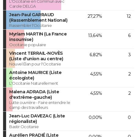
L'Occitanie en Commun avec
Carole DELGA
Jean-Paul GARRAUD
27,27%
12
(Rassemblement National)
Rassembler l'Occitanie
Myriam MARTIN (La France
13,64%
6
insoumise)
Occitanie populaire
Vincent TERRAIL-NOVÈS
6,82%
3
(Liste d'union au centre)
Nouvel Élan pour l'Occitanie
Antoine MAURICE (Liste
4,55%
2
écologiste)
L'Occitanie Naturellement
Malena ADRADA (Liste
4,55%
2
d'extrême-gauche)
Lutte ouvrière - Faire entendre le
camp des travailleurs
Jean-Luc DAVEZAC (Liste
0,00%
0
régionaliste)
Bastir Occitanie
Aurélien PRADIÉ (Liste
0,00%
0