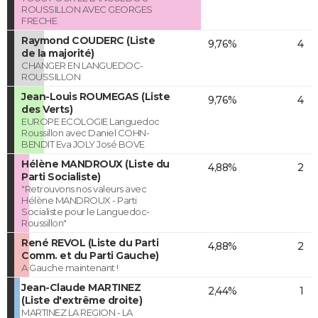
ROUSSILLON AVEC GEORGES
FRECHE
Raymond COUDERC (Liste
9,76%
4
de la majorité)
CHANGER EN LANGUEDOC-
ROUSSILLON
Jean-Louis ROUMEGAS (Liste
9,76%
4
des Verts)
EUROPE ECOLOGIE Languedoc
Roussillon avec Daniel COHN-
BENDIT Eva JOLY José BOVE
Hélène MANDROUX (Liste du
4,88%
2
Parti Socialiste)
"Retrouvons nos valeurs avec
Hélène MANDROUX - Parti
Socialiste pour le Languedoc-
Roussillon"
René REVOL (Liste du Parti
4,88%
2
Comm. et du Parti Gauche)
A Gauche maintenant !
Jean-Claude MARTINEZ
2,44%
1
(Liste d'extrême droite)
MARTINEZ LA REGION - LA