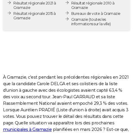
Résultat régionale 2021 à
Résultat régionale 2010 à
City break
Voyage de noces
Climat
Destinations
Voyage nature
Forum
+
PHOTO
Gramazie
Gramazie
Résultat régionale 2015 à
Bureaux de vote à Gramazie
Gramazie
GUIDES D'ACHAT
Gramazie
(toutes les
informations sur la ville)
BONS PLANS
CARTE DE VOEUX
Carte Bonne année
Carte Pâques
Carte de Noël
Carte Saint-Valentin
Carte d'anniversaire
DICTIONNAIRE
Biographies
Expressions
Dictionnaire
Citations
Proverbes
PROGRAMME TV
À Gramazie, c'est pendant les précédentes régionales en 2021
COPAINS D'AVANT
que la candidate Carole DELGA et ses colistiers de la liste
d'union à gauche avec des écologistes avaient capté 63,4 %
Se connecter
Collèges
Universités
Service militaire
S'inscrire
Lycées
Primaires
Entreprises
Avis de recherche
AVIS DE DÉCÈS
des voix au second tour. Jean-Paul GARRAUD et sa liste
Rassemblement National avaient empoché 29,3 % des votes.
FORUM
Lorsque Aurélien PRADIÉ (Liste d'union à droite) avait acquis 3
Lifestyle
Sport
Television
Cinema
Bricolage
Culture
Auto
Voyage
votes. Vous pouvez trouver le détail des résultats dans cette
page. Quelle situation va apparaître lors des prochaines
municipales à Gramazie
planifiées en mars 2026 ? Est-ce que,