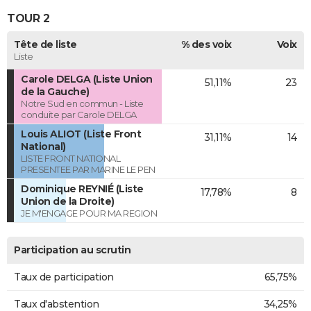
TOUR 2
Tête de liste
% des voix
Voix
Liste
Carole DELGA (Liste Union
51,11%
23
de la Gauche)
Notre Sud en commun - Liste
conduite par Carole DELGA
Louis ALIOT (Liste Front
31,11%
14
National)
LISTE FRONT NATIONAL
PRESENTEE PAR MARINE LE PEN
Dominique REYNIÉ (Liste
17,78%
8
Union de la Droite)
JE M'ENGAGE POUR MA REGION
Participation au scrutin
Taux de participation
65,75%
Taux d'abstention
34,25%