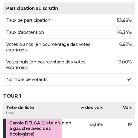
Participation au scrutin
Taux de participation
53,66%
Taux d'abstention
46,34%
Votes blancs (en pourcentage des votes
6,82%
exprimés)
Votes nuls (en pourcentage des votes
0,00%
exprimés)
Nombre de votants
44
TOUR 1
Tête de liste
% des voix
Voix
Liste
Carole DELGA (Liste d'union
43,18%
19
à gauche avec des
écologiste)