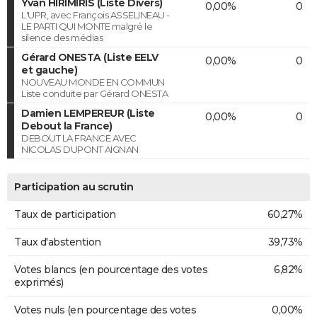
Yvan HIRIMIRIS (Liste Divers)
0,00%
0
L'UPR, avec François ASSELINEAU -
LE PARTI QUI MONTE malgré le
silence des médias
Gérard ONESTA (Liste EELV
0,00%
0
et gauche)
NOUVEAU MONDE EN COMMUN
Liste conduite par Gérard ONESTA
Damien LEMPEREUR (Liste
0,00%
0
Debout la France)
DEBOUT LA FRANCE AVEC
NICOLAS DUPONT AIGNAN
Participation au scrutin
Taux de participation
60,27%
Taux d'abstention
39,73%
Votes blancs (en pourcentage des votes
6,82%
exprimés)
Votes nuls (en pourcentage des votes
0,00%