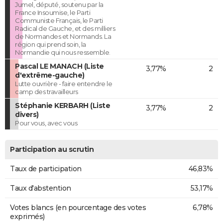
Jumel, député, soutenu par la
France Insoumise, le Parti
Communiste Français, le Parti
Radical de Gauche, et des milliers
de Normandes et Normands. La
région qui prend soin, la
Normandie qui nous ressemble.
Pascal LE MANACH (Liste
3,77%
2
d'extrême-gauche)
Lutte ouvrière - faire entendre le
camp des travailleurs
Stéphanie KERBARH (Liste
3,77%
2
divers)
Pour vous, avec vous
Participation au scrutin
Taux de participation
46,83%
Taux d'abstention
53,17%
Votes blancs (en pourcentage des votes
6,78%
exprimés)