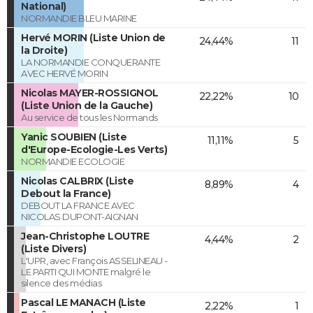
National)
NORMANDIE BLEU MARINE
Hervé MORIN (Liste Union de
24,44%
11
la Droite)
LA NORMANDIE CONQUERANTE
AVEC HERVÉ MORIN
Nicolas MAYER-ROSSIGNOL
22,22%
10
(Liste Union de la Gauche)
Au service de tous les Normands
Yanic SOUBIEN (Liste
11,11%
5
d'Europe-Ecologie-Les Verts)
NORMANDIE ECOLOGIE
Nicolas CALBRIX (Liste
8,89%
4
Debout la France)
DEBOUT LA FRANCE AVEC
NICOLAS DUPONT-AIGNAN
Jean-Christophe LOUTRE
4,44%
2
(Liste Divers)
L'UPR, avec François ASSELINEAU -
LE PARTI QUI MONTE malgré le
silence des médias
Pascal LE MANACH (Liste
2,22%
1