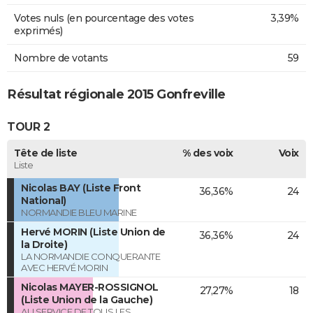
Votes nuls (en pourcentage des votes
3,39%
exprimés)
Nombre de votants
59
Résultat régionale 2015 Gonfreville
TOUR 2
Tête de liste
% des voix
Voix
Liste
Nicolas BAY (Liste Front
36,36%
24
National)
NORMANDIE BLEU MARINE
Hervé MORIN (Liste Union de
36,36%
24
la Droite)
LA NORMANDIE CONQUERANTE
AVEC HERVÉ MORIN
Nicolas MAYER-ROSSIGNOL
27,27%
18
(Liste Union de la Gauche)
AU SERVICE DE TOUS LES