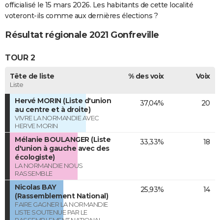
officialisé le 15 mars 2026. Les habitants de cette localité
voteront-ils comme aux dernières élections ?
Résultat régionale 2021 Gonfreville
TOUR 2
Tête de liste
% des voix
Voix
Liste
Hervé MORIN (Liste d'union
37,04%
20
au centre et à droite)
VIVRE LA NORMANDIE AVEC
HERVE MORIN
Mélanie BOULANGER (Liste
33,33%
18
d'union à gauche avec des
écologiste)
LA NORMANDIE NOUS
RASSEMBLE
Nicolas BAY
25,93%
14
(Rassemblement National)
FAIRE GAGNER LA NORMANDIE
LISTE SOUTENUE PAR LE