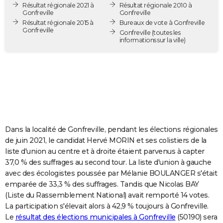
Résultat régionale 2021 à
Résultat régionale 2010 à
City break
Voyage de noces
Climat
Destinations
Voyage nature
Forum
+
PHOTO
Gonfreville
Gonfreville
Résultat régionale 2015 à
Bureaux de vote à Gonfreville
Gonfreville
GUIDES D'ACHAT
Gonfreville
(toutes les
informations sur la ville)
BONS PLANS
CARTE DE VOEUX
Carte Bonne année
Carte Pâques
Carte de Noël
Carte Saint-Valentin
Carte d'anniversaire
DICTIONNAIRE
Biographies
Expressions
Dictionnaire
Citations
Proverbes
PROGRAMME TV
Dans la localité de Gonfreville, pendant les élections régionales
COPAINS D'AVANT
de juin 2021, le candidat Hervé MORIN et ses colistiers de la
liste d'union au centre et à droite étaient parvenus à capter
Se connecter
Collèges
Universités
Service militaire
S'inscrire
Lycées
Primaires
Entreprises
Avis de recherche
AVIS DE DÉCÈS
37,0 % des suffrages au second tour. La liste d'union à gauche
avec des écologistes poussée par Mélanie BOULANGER s'était
FORUM
emparée de 33,3 % des suffrages. Tandis que Nicolas BAY
Lifestyle
Sport
Television
Cinema
Bricolage
Culture
Auto
Voyage
(Liste du Rassemblement National) avait remporté 14 votes.
La participation s'élevait alors à 42,9 % toujours à Gonfreville.
Le
résultat des élections municipales à Gonfreville
(50190) sera