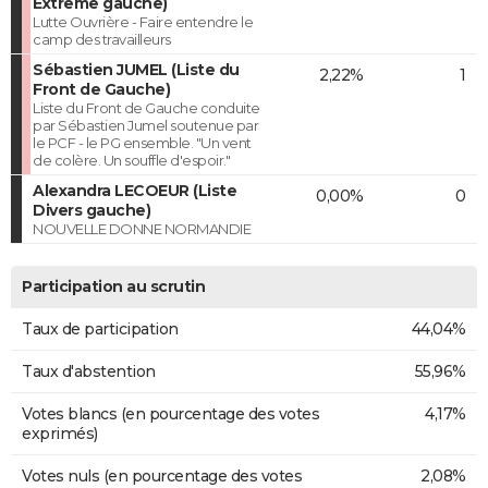
Extrême gauche)
Lutte Ouvrière - Faire entendre le
camp des travailleurs
Sébastien JUMEL (Liste du
2,22%
1
Front de Gauche)
Liste du Front de Gauche conduite
par Sébastien Jumel soutenue par
le PCF - le PG ensemble. "Un vent
de colère. Un souffle d'espoir."
Alexandra LECOEUR (Liste
0,00%
0
Divers gauche)
NOUVELLE DONNE NORMANDIE
Participation au scrutin
Taux de participation
44,04%
Taux d'abstention
55,96%
Votes blancs (en pourcentage des votes
4,17%
exprimés)
Votes nuls (en pourcentage des votes
2,08%