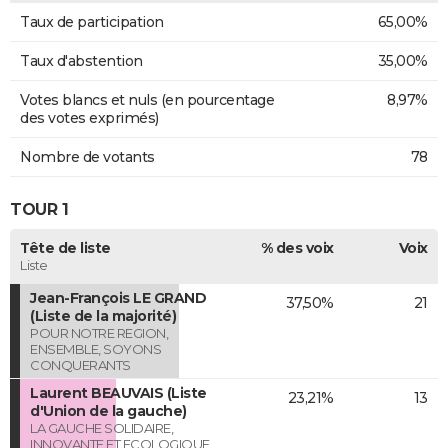
Taux de participation
65,00%
Taux d'abstention
35,00%
Votes blancs et nuls (en pourcentage
8,97%
des votes exprimés)
Nombre de votants
78
TOUR 1
Tête de liste
% des voix
Voix
Liste
Jean-François LE GRAND
37,50%
21
(Liste de la majorité)
POUR NOTRE REGION,
ENSEMBLE, SOYONS
CONQUERANTS
Laurent BEAUVAIS (Liste
23,21%
13
d'Union de la gauche)
LA GAUCHE SOLIDAIRE,
INNOVANTE ET ECOLOGIQUE