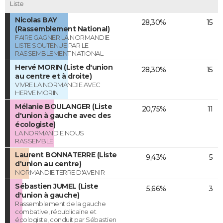
Liste
Nicolas BAY
28,30%
15
(Rassemblement National)
FAIRE GAGNER LA NORMANDIE
LISTE SOUTENUE PAR LE
RASSEMBLEMENT NATIONAL
Hervé MORIN (Liste d'union
28,30%
15
au centre et à droite)
VIVRE LA NORMANDIE AVEC
HERVE MORIN
Mélanie BOULANGER (Liste
20,75%
11
d'union à gauche avec des
écologiste)
LA NORMANDIE NOUS
RASSEMBLE
Laurent BONNATERRE (Liste
9,43%
5
d'union au centre)
NORMANDIE TERRE D'AVENIR
Sébastien JUMEL (Liste
5,66%
3
d'union à gauche)
Rassemblement de la gauche
combative, républicaine et
écologiste, conduit par Sébastien