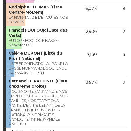
Rodolphe THOMAS (Liste
16,07%
9
Centre-MoDem)
LA NORMANDIE DE TOUTES NOS
FORCES
François DUFOUR (Liste des
12,50%
7
Verts)
EUROPE ECOLOGIE BASSE-
NORMANDIE
Valérie DUPONT (Liste du
7,14%
4
Front National)
LISTE FRONT NATIONAL POUR LA
BASSE NORMANDIE SOUTENUE
PAR MARINE LE PEN
Fernand LE RACHINEL (Liste
3,57%
2
d'extrême droite)
POUR NOTRE NORMANDIE, NOS
EMPLOIS, NOTRE SECURITE, NOS
FAMILLES, NOS TRADITIONS,
NOTRE IDENTITE. LE PARTI DE LA
FRANCE. LISTE D'UNION DES
NATIONAUX NORMANDS
CONDUITE PAR FERNAND LE
RACHINEL