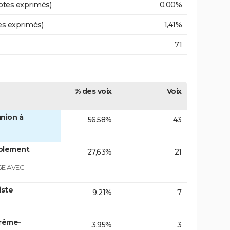
otes exprimés)
0,00%
es exprimés)
1,41%
71
% des voix
Voix
nion à
56,58%
43
blement
27,63%
21
GE AVEC
iste
9,21%
7
trême-
3,95%
3