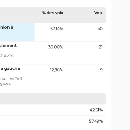
% des voix
Voix
nion à
57,14%
40
blement
30,00%
21
GE AVEC
n à gauche
12,86%
9
 Karima Delli.
gistes.
42,51%
57,49%