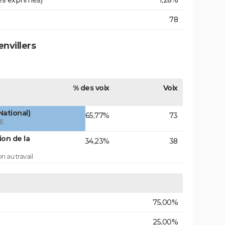
es exprimés)
1,28%
78
nvillers
% des voix
Voix
National)
65,77%
73
ÉE
on de la
34,23%
38
 au travail
75,00%
25,00%