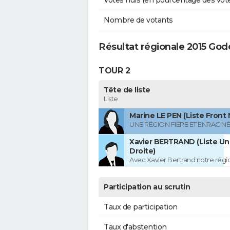
Votes nuls (en pourcentage des vot
Nombre de votants
Résultat régionale 2015 Gode
TOUR 2
Tête de liste
Liste
Marine LE PEN (Liste Front 
UNE RÉGION FIÈRE ET ENRACIN
Xavier BERTRAND (Liste Uni
Droite)
Avec Xavier Bertrand notre région
Participation au scrutin
Taux de participation
Taux d'abstention