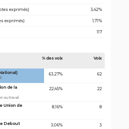
otes exprimés)
3,42%
es exprimés)
1,71%
117
% des voix
Voix
National)
63,27%
62
ÉE
on de la
22,45%
22
 au travail
te Union de
8,16%
8
te Debout
3,06%
3