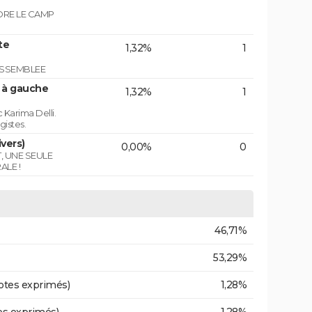
NDRE LE CAMP
te
1,32%
1
ASSEMBLEE
n à gauche
1,32%
1
 Karima Delli.
gistes.
vers)
0,00%
0
T, UNE SEULE
ALE !
46,71%
53,29%
otes exprimés)
1,28%