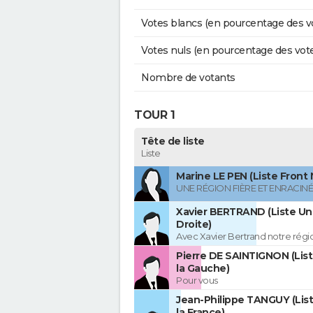
Votes blancs (en pourcentage des v
Votes nuls (en pourcentage des vot
Nombre de votants
TOUR 1
Tête de liste
Liste
Marine LE PEN (Liste Front 
UNE RÉGION FIÈRE ET ENRACIN
Xavier BERTRAND (Liste Uni
Droite)
Avec Xavier Bertrand notre région
Pierre DE SAINTIGNON (Lis
la Gauche)
Pour vous
Jean-Philippe TANGUY (Lis
la France)