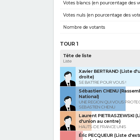
Votes blancs (en pourcentage des v
Votes nuls (en pourcentage des vot
Nombre de votants
TOUR 1
Tête de liste
Liste
Xavier BERTRAND (Liste d'u
droite)
SE BATTRE POUR VOUS !
Sébastien CHENU (Rassem
National)
UNE REGION QUI VOUS PROTE
SEBASTIEN CHENU
Laurent PIETRASZEWSKI (L
d'union au centre)
HAUTS-DE FRANCE UNIS
Éric PECQUEUR (Liste d'ex