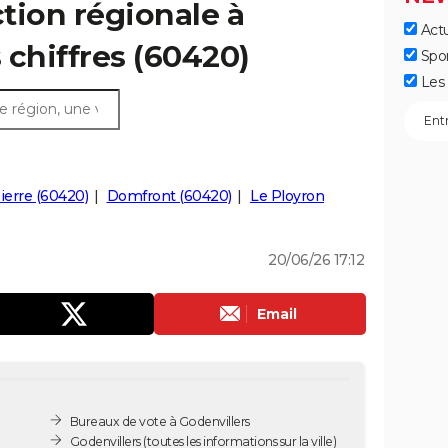
ction régionale à
Actu
s chiffres (60420)
Spo
Les 
erre (60420)
Domfront (60420)
Le Ployron
20/06/26 17:12
Email
Bureaux de vote à Godenvillers
Godenvillers
(toutes les informations sur la ville)