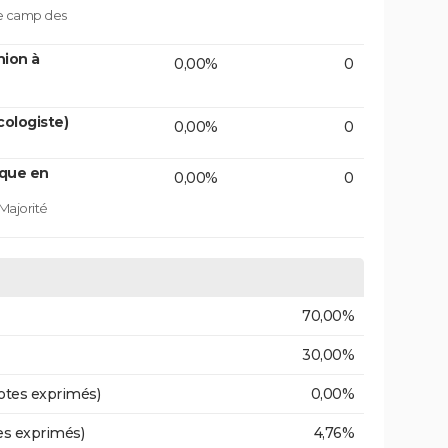
le camp des
nion à
0,00%
0
ologiste)
0,00%
0
ique en
0,00%
0
Majorité
70,00%
30,00%
otes exprimés)
0,00%
es exprimés)
4,76%