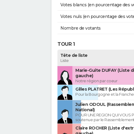
Votes blancs (en pourcentage des v
Votes nuls (en pourcentage des vot
Nombre de votants
TOUR 1
Tête de liste
Liste
Marie-Guite DUFAY (Liste d
gauche)
Notre région par coeur
Gilles PLATRET (Les Républ
Pour la Bourgogne et la Franc
Julien ODOUL (Rassemble
National)
POUR UNE REGION QUI VOUS P
soutenue par le Rassemblement
Claire ROCHER (Liste d'ext
gauche)