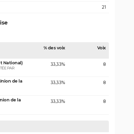
21
ise
% des voix
Voix
 National)
33,33%
8
TÉE PAR
nion de la
33,33%
8
nion de la
33,33%
8