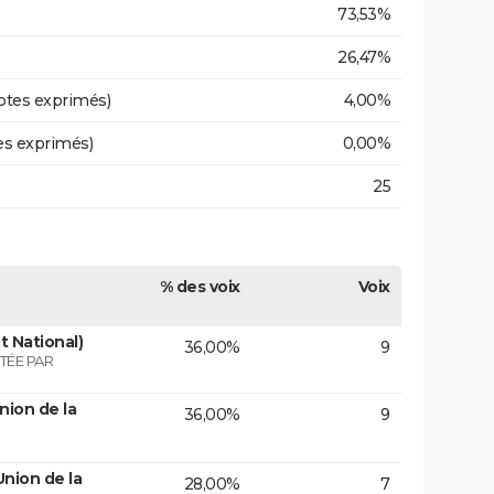
73,53%
26,47%
otes exprimés)
4,00%
es exprimés)
0,00%
25
% des voix
Voix
 National)
36,00%
9
TÉE PAR
nion de la
36,00%
9
nion de la
28,00%
7