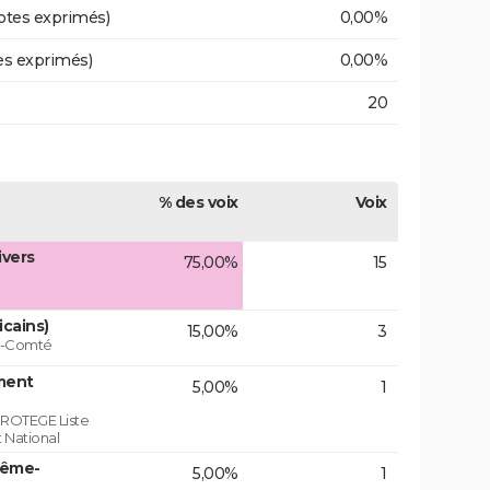
otes exprimés)
0,00%
es exprimés)
0,00%
20
% des voix
Voix
ivers
75,00%
15
icains)
15,00%
3
he-Comté
ment
5,00%
1
ROTEGE Liste
 National
rême-
5,00%
1