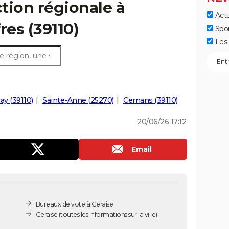
ction régionale à
Actu
fres (39110)
Spo
Les 
ay (39110)
Sainte-Anne (25270)
Cernans (39110)
20/06/26 17:12
Email
Bureaux de vote à Geraise
Geraise
(toutes les informations sur la ville)