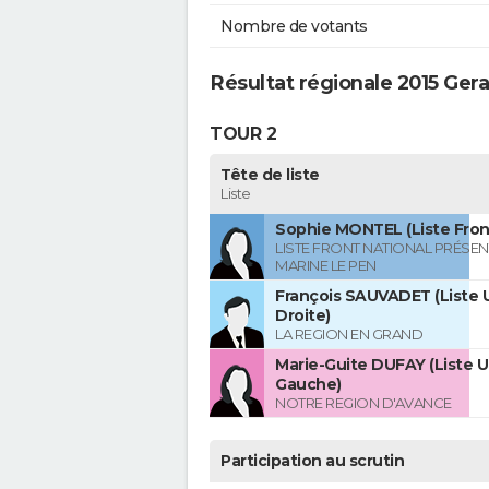
Nombre de votants
Résultat régionale 2015 Gera
TOUR 2
Tête de liste
Liste
Sophie MONTEL (Liste Front
LISTE FRONT NATIONAL PRÉSEN
MARINE LE PEN
François SAUVADET (Liste U
Droite)
LA REGION EN GRAND
Marie-Guite DUFAY (Liste U
Gauche)
NOTRE REGION D'AVANCE
Participation au scrutin