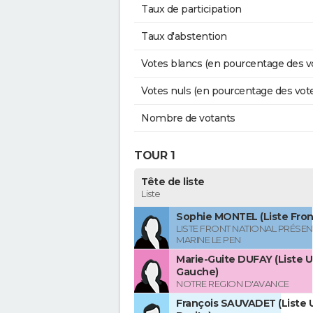
Taux de participation
Taux d'abstention
Votes blancs (en pourcentage des v
Votes nuls (en pourcentage des vot
Nombre de votants
TOUR 1
Tête de liste
Liste
Sophie MONTEL (Liste Front
LISTE FRONT NATIONAL PRÉSEN
MARINE LE PEN
Marie-Guite DUFAY (Liste U
Gauche)
NOTRE REGION D'AVANCE
François SAUVADET (Liste U