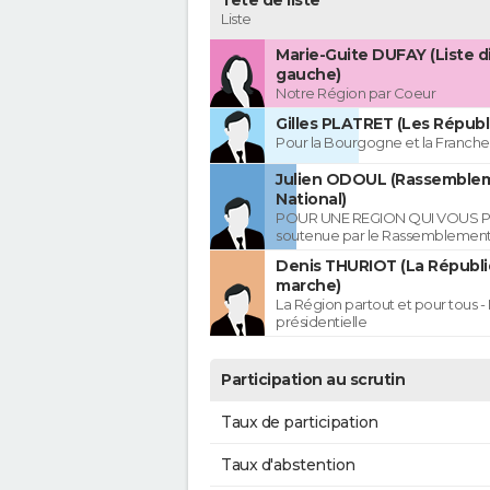
Tête de liste
Liste
Marie-Guite DUFAY (Liste d
gauche)
Notre Région par Coeur
Gilles PLATRET (Les Républ
Pour la Bourgogne et la Franc
Julien ODOUL (Rassemble
National)
POUR UNE REGION QUI VOUS P
soutenue par le Rassemblement
Denis THURIOT (La Républ
marche)
La Région partout et pour tous - 
présidentielle
Participation au scrutin
Taux de participation
Taux d'abstention