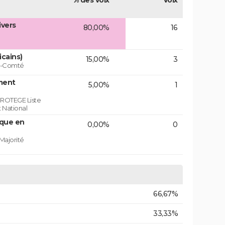
% des voix
Voix
ivers
80,00%
16
icains)
15,00%
3
he-Comté
ment
5,00%
1
ROTEGE Liste
 National
ique en
0,00%
0
Majorité
66,67%
33,33%