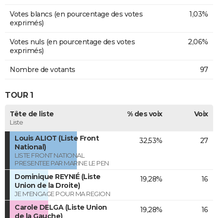
Votes blancs (en pourcentage des votes
1,03%
exprimés)
Votes nuls (en pourcentage des votes
2,06%
exprimés)
Nombre de votants
97
TOUR 1
Tête de liste
% des voix
Voix
Liste
Louis ALIOT (Liste Front
32,53%
27
National)
LISTE FRONT NATIONAL
PRESENTEE PAR MARINE LE PEN
Dominique REYNIÉ (Liste
19,28%
16
Union de la Droite)
JE M'ENGAGE POUR MA REGION
Carole DELGA (Liste Union
19,28%
16
de la Gauche)