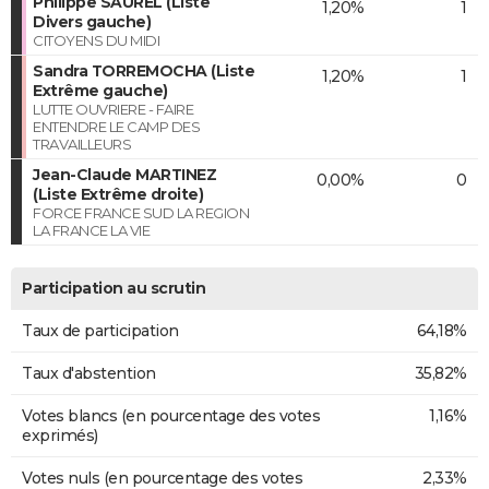
Philippe SAUREL (Liste
1,20%
1
Divers gauche)
CITOYENS DU MIDI
Sandra TORREMOCHA (Liste
1,20%
1
Extrême gauche)
LUTTE OUVRIERE - FAIRE
ENTENDRE LE CAMP DES
TRAVAILLEURS
Jean-Claude MARTINEZ
0,00%
0
(Liste Extrême droite)
FORCE FRANCE SUD LA REGION
LA FRANCE LA VIE
Participation au scrutin
Taux de participation
64,18%
Taux d'abstention
35,82%
Votes blancs (en pourcentage des votes
1,16%
exprimés)
Votes nuls (en pourcentage des votes
2,33%