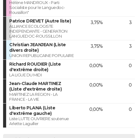
Hélène MANDROUX - Parti
Socialiste pour le Languedoc-
Roussillon"
Patrice DREVET (Autre liste)
3,75%
3
ALLIANCE ECOLOGISTE
INDEPENDANTE - GENERATION
LANGUEDOC-ROUSSILLON
Christian JEANJEAN (Liste
3,75%
3
divers droite)
UNION REPUBLICAINE POPULAIRE
Richard ROUDIER (Liste
0,00%
0
d'extrême droite)
LA LIGUE DU MIDI
Jean-Claude MARTINEZ
0,00%
0
(Liste d'extrême droite)
MARTINEZ LA REGION - LA
FRANCE - LA VIE
Liberto PLANA (Liste
0,00%
0
d'extrême gauche)
Liste LUTTE OUVRIERE soutenue
Arlette Laguiller