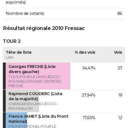
exprimés)
Nombre de votants
86
Résultat régionale 2010 Fressac
TOUR 2
Tête de liste
% des voix
Voix
Liste
Georges FRECHE (Liste
54,41%
37
divers gauche)
TOUS POUR LE LANGUEDOC-
ROUSSILLON AVEC GEORGES
FRECHE
Raymond COUDERC (Liste
27,94%
19
de la majorité)
CHANGER EN LANGUEDOC-
ROUSSILLON
France JAMET (Liste du Front
17,65%
12
National)
FRONT NATIONAL POUR LE