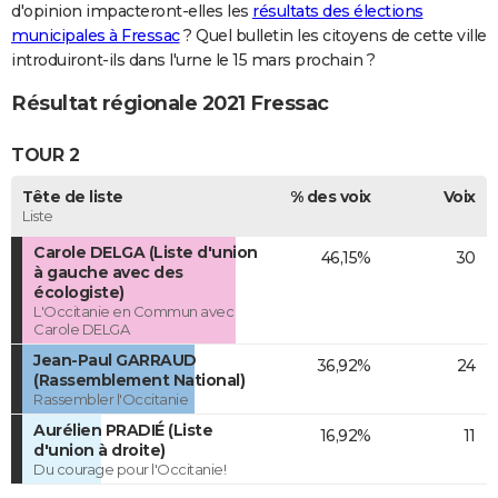
d'opinion impacteront-elles les
résultats des élections
municipales à Fressac
? Quel bulletin les citoyens de cette ville
introduiront-ils dans l'urne le 15 mars prochain ?
Résultat régionale 2021 Fressac
TOUR 2
Tête de liste
% des voix
Voix
Liste
Carole DELGA (Liste d'union
46,15%
30
à gauche avec des
écologiste)
L'Occitanie en Commun avec
Carole DELGA
Jean-Paul GARRAUD
36,92%
24
(Rassemblement National)
Rassembler l'Occitanie
Aurélien PRADIÉ (Liste
16,92%
11
d'union à droite)
Du courage pour l'Occitanie!