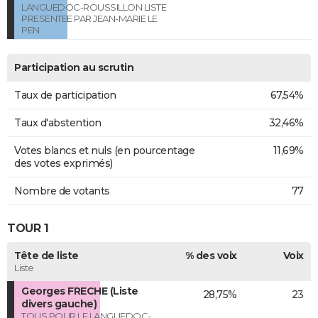
LANGUEDOC-ROUSSILLON LISTE
PRESENTEE PAR JEAN-MARIE LE
PEN
Participation au scrutin
Taux de participation
67,54%
Taux d'abstention
32,46%
Votes blancs et nuls (en pourcentage
11,69%
des votes exprimés)
Nombre de votants
77
TOUR 1
Tête de liste
% des voix
Voix
Liste
Georges FRECHE (Liste
28,75%
23
divers gauche)
TOUS POUR LE LANGUEDOC-