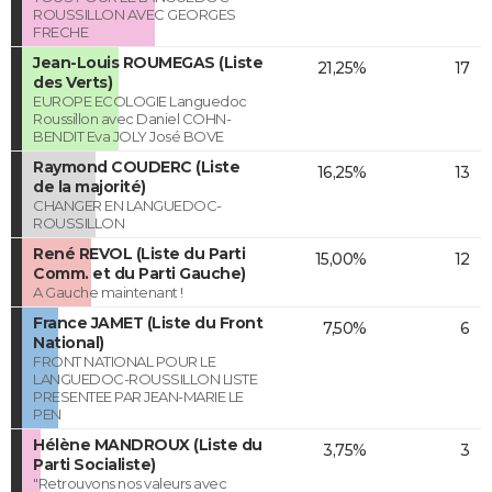
ROUSSILLON AVEC GEORGES
FRECHE
Jean-Louis ROUMEGAS (Liste
21,25%
17
des Verts)
EUROPE ECOLOGIE Languedoc
Roussillon avec Daniel COHN-
BENDIT Eva JOLY José BOVE
Raymond COUDERC (Liste
16,25%
13
de la majorité)
CHANGER EN LANGUEDOC-
ROUSSILLON
René REVOL (Liste du Parti
15,00%
12
Comm. et du Parti Gauche)
A Gauche maintenant !
France JAMET (Liste du Front
7,50%
6
National)
FRONT NATIONAL POUR LE
LANGUEDOC-ROUSSILLON LISTE
PRESENTEE PAR JEAN-MARIE LE
PEN
Hélène MANDROUX (Liste du
3,75%
3
Parti Socialiste)
"Retrouvons nos valeurs avec