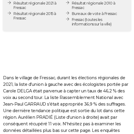
Résultat régionale 2021 à
Résultat régionale 2010 à
City break
Voyage de noces
Climat
Destinations
Voyage nature
Forum
+
PHOTO
Fressac
Fressac
Résultat régionale 2015 à
Bureaux de vote à Fressac
Fressac
GUIDES D'ACHAT
Fressac
(toutes les
informations sur la ville)
BONS PLANS
CARTE DE VOEUX
Carte Bonne année
Carte Pâques
Carte de Noël
Carte Saint-Valentin
Carte d'anniversaire
DICTIONNAIRE
Biographies
Expressions
Dictionnaire
Citations
Proverbes
PROGRAMME TV
Dans le village de Fressac, durant les élections régionales de
COPAINS D'AVANT
2021, la liste d'union à gauche avec des écologistes portée par
Carole DELGA était parvenue à capter un taux de 46,2 % des
Se connecter
Collèges
Universités
Service militaire
S'inscrire
Lycées
Primaires
Entreprises
Avis de recherche
AVIS DE DÉCÈS
voix au second tour. La liste Rassemblement National avec
Jean-Paul GARRAUD s'était appropriée 36,9 % des suffrages.
FORUM
Une dernière tendance politique est sortie du lot dans cette
Lifestyle
Sport
Television
Cinema
Bricolage
Culture
Auto
Voyage
région. Aurélien PRADIÉ (Liste d'union à droite) avait par
conséquent récupéré 11 voix. N'hésitez pas à examiner les
données détaillées plus bas sur cette page. Les enquêtes