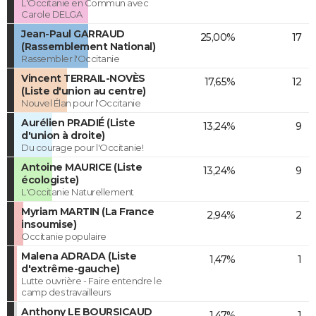
L'Occitanie en Commun avec
Carole DELGA
Jean-Paul GARRAUD
25,00%
17
(Rassemblement National)
Rassembler l'Occitanie
Vincent TERRAIL-NOVÈS
17,65%
12
(Liste d'union au centre)
Nouvel Élan pour l'Occitanie
Aurélien PRADIÉ (Liste
13,24%
9
d'union à droite)
Du courage pour l'Occitanie!
Antoine MAURICE (Liste
13,24%
9
écologiste)
L'Occitanie Naturellement
Myriam MARTIN (La France
2,94%
2
insoumise)
Occitanie populaire
Malena ADRADA (Liste
1,47%
1
d'extrême-gauche)
Lutte ouvrière - Faire entendre le
camp des travailleurs
Anthony LE BOURSICAUD
1,47%
1