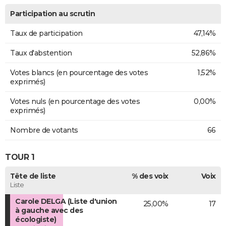
Participation au scrutin
Taux de participation
47,14%
Taux d'abstention
52,86%
Votes blancs (en pourcentage des votes
1,52%
exprimés)
Votes nuls (en pourcentage des votes
0,00%
exprimés)
Nombre de votants
66
TOUR 1
Tête de liste
% des voix
Voix
Liste
Carole DELGA (Liste d'union
25,00%
17
à gauche avec des
écologiste)