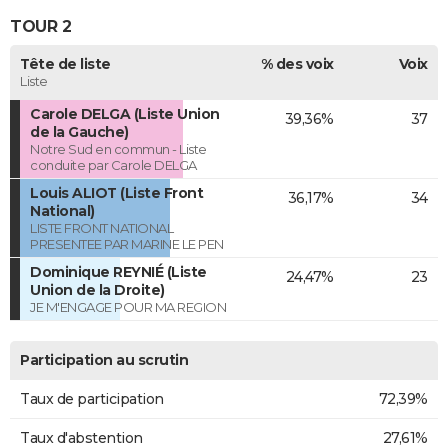
TOUR 2
Tête de liste
% des voix
Voix
Liste
Carole DELGA (Liste Union
39,36%
37
de la Gauche)
Notre Sud en commun - Liste
conduite par Carole DELGA
Louis ALIOT (Liste Front
36,17%
34
National)
LISTE FRONT NATIONAL
PRESENTEE PAR MARINE LE PEN
Dominique REYNIÉ (Liste
24,47%
23
Union de la Droite)
JE M'ENGAGE POUR MA REGION
Participation au scrutin
Taux de participation
72,39%
Taux d'abstention
27,61%