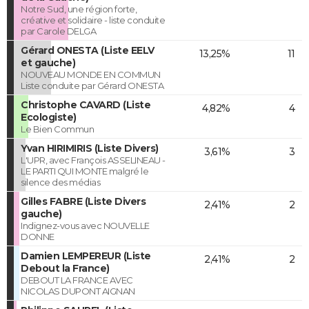
Notre Sud, une région forte,
créative et solidaire - liste conduite
par Carole DELGA
Gérard ONESTA (Liste EELV
13,25%
11
et gauche)
NOUVEAU MONDE EN COMMUN
Liste conduite par Gérard ONESTA
Christophe CAVARD (Liste
4,82%
4
Ecologiste)
Le Bien Commun
Yvan HIRIMIRIS (Liste Divers)
3,61%
3
L'UPR, avec François ASSELINEAU -
LE PARTI QUI MONTE malgré le
silence des médias
Gilles FABRE (Liste Divers
2,41%
2
gauche)
Indignez-vous avec NOUVELLE
DONNE
Damien LEMPEREUR (Liste
2,41%
2
Debout la France)
DEBOUT LA FRANCE AVEC
NICOLAS DUPONT AIGNAN