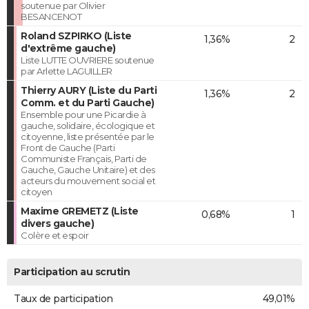
soutenue par Olivier
BESANCENOT
Roland SZPIRKO (Liste
1,36%
2
d'extrême gauche)
Liste LUTTE OUVRIERE soutenue
par Arlette LAGUILLER
Thierry AURY (Liste du Parti
1,36%
2
Comm. et du Parti Gauche)
Ensemble pour une Picardie à
gauche, solidaire, écologique et
citoyenne, liste présentée par le
Front de Gauche (Parti
Communiste Français, Parti de
Gauche, Gauche Unitaire) et des
acteurs du mouvement social et
citoyen
Maxime GREMETZ (Liste
0,68%
1
divers gauche)
Colère et espoir
Participation au scrutin
Taux de participation
49,01%