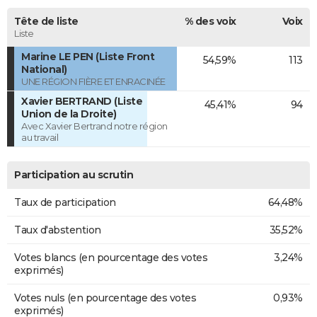
Tête de liste
% des voix
Voix
Liste
Marine LE PEN (Liste Front
54,59%
113
National)
UNE RÉGION FIÈRE ET ENRACINÉE
Xavier BERTRAND (Liste
45,41%
94
Union de la Droite)
Avec Xavier Bertrand notre région
au travail
Participation au scrutin
Taux de participation
64,48%
Taux d'abstention
35,52%
Votes blancs (en pourcentage des votes
3,24%
exprimés)
Votes nuls (en pourcentage des votes
0,93%
exprimés)