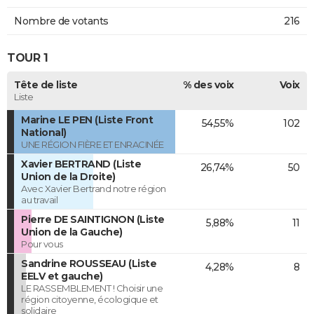
Nombre de votants
216
TOUR 1
Tête de liste
% des voix
Voix
Liste
Marine LE PEN (Liste Front
54,55%
102
National)
UNE RÉGION FIÈRE ET ENRACINÉE
Xavier BERTRAND (Liste
26,74%
50
Union de la Droite)
Avec Xavier Bertrand notre région
au travail
Pierre DE SAINTIGNON (Liste
5,88%
11
Union de la Gauche)
Pour vous
Sandrine ROUSSEAU (Liste
4,28%
8
EELV et gauche)
LE RASSEMBLEMENT ! Choisir une
région citoyenne, écologique et
solidaire