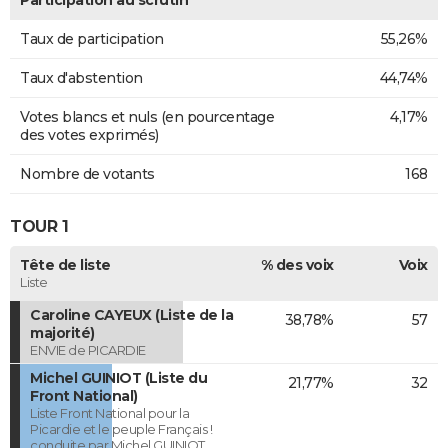
Taux de participation
55,26%
Taux d'abstention
44,74%
Votes blancs et nuls (en pourcentage
4,17%
des votes exprimés)
Nombre de votants
168
TOUR 1
Tête de liste
% des voix
Voix
Liste
Caroline CAYEUX (Liste de la
38,78%
57
majorité)
ENVIE de PICARDIE
Michel GUINIOT (Liste du
21,77%
32
Front National)
Liste Front National pour la
Picardie et le peuple Français !
conduite par Michel GUINIOT