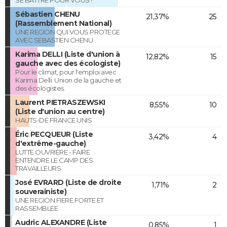
SE BATTRE POUR VOUS !
Sébastien CHENU
21,37%
25
(Rassemblement National)
UNE REGION QUI VOUS PROTEGE
AVEC SEBASTIEN CHENU
Karima DELLI (Liste d'union à
12,82%
15
gauche avec des écologiste)
Pour le climat, pour l'emploi avec
Karima Delli. Union de la gauche et
des écologistes.
Laurent PIETRASZEWSKI
8,55%
10
(Liste d'union au centre)
HAUTS-DE FRANCE UNIS
Éric PECQUEUR (Liste
3,42%
4
d'extrême-gauche)
LUTTE OUVRIÈRE - FAIRE
ENTENDRE LE CAMP DES
TRAVAILLEURS
José EVRARD (Liste de droite
1,71%
2
souverainiste)
UNE REGION FIERE FORTE ET
RASSEMBLEE
Audric ALEXANDRE (Liste
0,85%
1