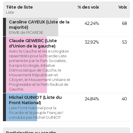
Tête de liste
% des voix
Voix
Liste
Caroline CAYEUX (Liste de la
42,24%
68
majorité)
ENVIE de PICARDIE
Claude GEWERC (Liste
32,92%
53
d'Union de la gauche)
Avec la Gauche et les ecologistes
rassemblés pour la Picardie Liste
présentée par le Parti Socialiste,
Europe Ecologie, Initiative
Démocratique de Gauche, le
Mouvement Républicain et
Citoyen, le Mouvement Unitaire et
Progressiste et le Parti Radical de
Gauche.
Michel GUINIOT (Liste du
24,84%
40
Front National)
Liste Front National pour la
Picardie et le peuple Français !
conduite par Michel GUINIOT
Participation au scrutin