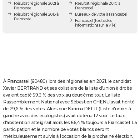
Résultat régionale 2021 à
Résultat régionale 2010 à
City break
Voyage de noces
Climat
Destinations
Voyage nature
Forum
+
PHOTO
Francastel
Francastel
Résultat régionale 2015 à
Bureaux de vote à Francastel
Francastel
GUIDES D'ACHAT
Francastel
(toutes les
informations sur la ville)
BONS PLANS
CARTE DE VOEUX
Carte Bonne année
Carte Pâques
Carte de Noël
Carte Saint-Valentin
Carte d'anniversaire
DICTIONNAIRE
Biographies
Expressions
Dictionnaire
Citations
Proverbes
PROGRAMME TV
À Francastel (60480), lors des régionales en 2021, le candidat
COPAINS D'AVANT
Xavier BERTRAND et ses colistiers de la liste d'union à droite
avaient capté 59,3 % des voix au deuxième tour. La liste
Se connecter
Collèges
Universités
Service militaire
S'inscrire
Lycées
Primaires
Entreprises
Avis de recherche
AVIS DE DÉCÈS
Rassemblement National avec Sébastien CHENU avait hérité
de 29,6 % des votes. Alors que Karima DELLI (Liste d'union à
FORUM
gauche avec des écologistes) avait obtenu 12 voix. Le taux
Lifestyle
Sport
Television
Cinema
Bricolage
Culture
Auto
Voyage
d'abstention atteignait alors les 66,4 % toujours à Francastel. La
participation et le nombre de votes blancs seront
méticuleusement suivis à l'occasion de la prochaine élection.