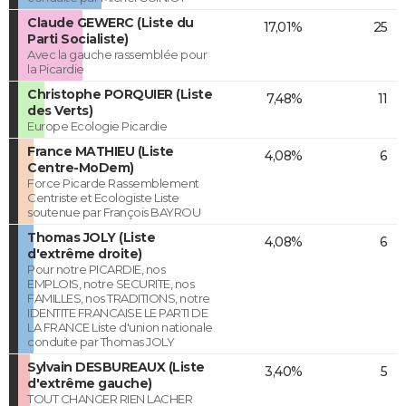
Claude GEWERC (Liste du
17,01%
25
Parti Socialiste)
Avec la gauche rassemblée pour
la Picardie
Christophe PORQUIER (Liste
7,48%
11
des Verts)
Europe Ecologie Picardie
France MATHIEU (Liste
4,08%
6
Centre-MoDem)
Force Picarde Rassemblement
Centriste et Ecologiste Liste
soutenue par François BAYROU
Thomas JOLY (Liste
4,08%
6
d'extrême droite)
Pour notre PICARDIE, nos
EMPLOIS, notre SECURITE, nos
FAMILLES, nos TRADITIONS, notre
IDENTITE FRANCAISE LE PARTI DE
LA FRANCE Liste d'union nationale
conduite par Thomas JOLY
Sylvain DESBUREAUX (Liste
3,40%
5
d'extrême gauche)
TOUT CHANGER RIEN LACHER