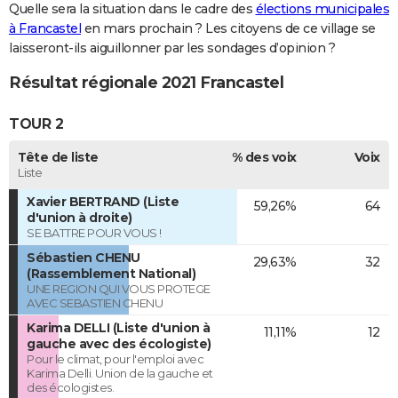
Quelle sera la situation dans le cadre des
élections municipales
à Francastel
en mars prochain ? Les citoyens de ce village se
laisseront-ils aiguillonner par les sondages d’opinion ?
Résultat régionale 2021 Francastel
TOUR 2
Tête de liste
% des voix
Voix
Liste
Xavier BERTRAND (Liste
59,26%
64
d'union à droite)
SE BATTRE POUR VOUS !
Sébastien CHENU
29,63%
32
(Rassemblement National)
UNE REGION QUI VOUS PROTEGE
AVEC SEBASTIEN CHENU
Karima DELLI (Liste d'union à
11,11%
12
gauche avec des écologiste)
Pour le climat, pour l'emploi avec
Karima Delli. Union de la gauche et
des écologistes.