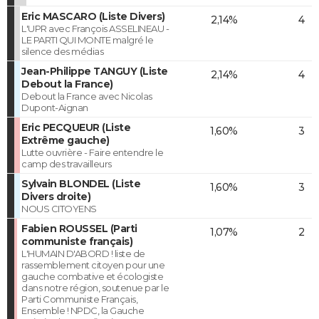
Eric MASCARO (Liste Divers)
2,14%
4
L'UPR avec François ASSELINEAU -
LE PARTI QUI MONTE malgré le
silence des médias
Jean-Philippe TANGUY (Liste
2,14%
4
Debout la France)
Debout la France avec Nicolas
Dupont-Aignan
Eric PECQUEUR (Liste
1,60%
3
Extrême gauche)
Lutte ouvrière - Faire entendre le
camp des travailleurs
Sylvain BLONDEL (Liste
1,60%
3
Divers droite)
NOUS CITOYENS
Fabien ROUSSEL (Parti
1,07%
2
communiste français)
L'HUMAIN D'ABORD ! liste de
rassemblement citoyen pour une
gauche combative et écologiste
dans notre région, soutenue par le
Parti Communiste Français,
Ensemble ! NPDC, la Gauche