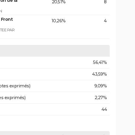
on de la
20,51%
8
N
 Front
10,26%
4
TEE PAR
56,41%
43,59%
otes exprimés)
9,09%
es exprimés)
2,27%
44