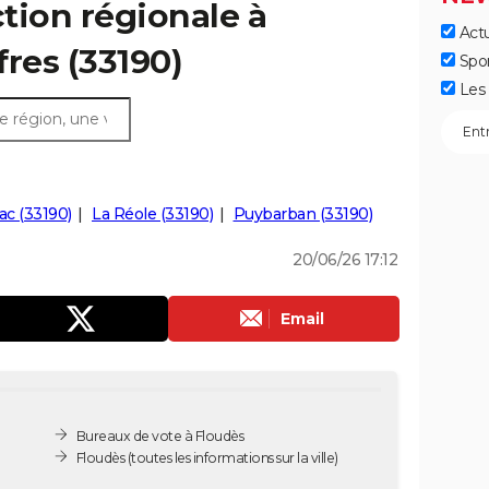
ction régionale à
Actu
fres (33190)
Spo
Les 
ac (33190)
La Réole (33190)
Puybarban (33190)
20/06/26 17:12
Email
Bureaux de vote à Floudès
Floudès
(toutes les informations sur la ville)