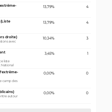
'extrême-
13,79%
4
(Liste
13,79%
4
rs droite)
10,34%
3
istons avec
ent
3,45%
1
e liste
 National
d'extrême-
0,00%
0
 le camp des
licains)
0,00%
0
centre autour