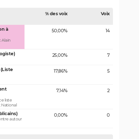
% des voix
Voix
on à
50,00%
14
 Alain
ogiste)
25,00%
7
(Liste
17,86%
5
ent
7,14%
2
e liste
 National
licains)
0,00%
0
centre autour