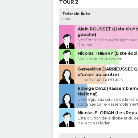
TOUR 2
Tête de liste
Liste
Alain ROUSSET (Liste d'uni
gauche)
Nos Territoires nos énergies avec
Rousset
Nicolas THIERRY (Liste écol
Nos terroirs notre avenir
Geneviève DARRIEUSSECQ 
d'union au centre)
L'UNION FAIT LA REGION
Edwige DIAZ (Rassemblem
National)
Une région au service de la Franc
soutenue par le Rassemblement
Nicolas FLORIAN (Les Répub
Liste d'union de la droite et du 
de Nicolas Florian