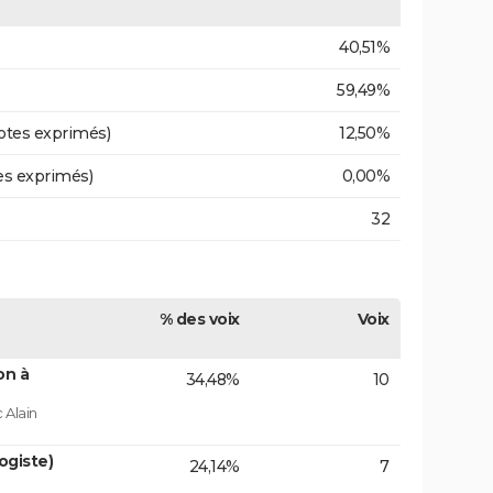
40,51%
59,49%
otes exprimés)
12,50%
es exprimés)
0,00%
32
% des voix
Voix
on à
34,48%
10
 Alain
ogiste)
24,14%
7