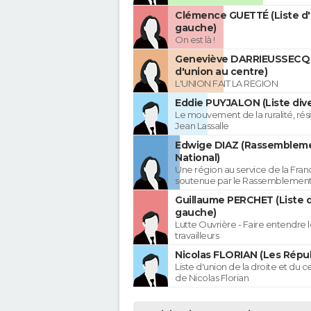
Clémence GUETTÉ (Liste d
gauche)
On est là !
Geneviève DARRIEUSSECQ 
d'union au centre)
L'UNION FAIT LA REGION
Eddie PUYJALON (Liste dive
Le mouvement de la ruralité, rés
Jean Lassalle
Edwige DIAZ (Rassemblem
National)
Une région au service de la Franc
soutenue par le Rassemblement
Guillaume PERCHET (Liste 
gauche)
Lutte Ouvrière - Faire entendre
travailleurs
Nicolas FLORIAN (Les Répub
Liste d'union de la droite et du 
de Nicolas Florian