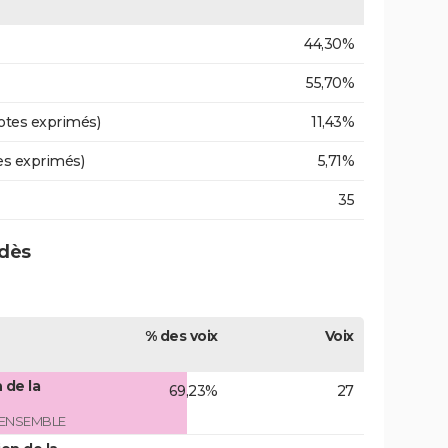
44,30%
55,70%
otes exprimés)
11,43%
es exprimés)
5,71%
35
udès
% des voix
Voix
 de la
69,23%
27
 ENSEMBLE