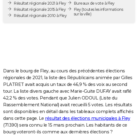
Résultat régionale 2021 à Fley
Bureaux de vote à Fley
City break
Voyage de noces
Climat
Destinations
Voyage nature
Forum
+
PHOTO
Résultat régionale 2015 à Fley
Fley
(toutes les informations
sur la ville)
Résultat régionale 2010 à Fley
GUIDES D'ACHAT
BONS PLANS
CARTE DE VOEUX
Carte Bonne année
Carte Pâques
Carte de Noël
Carte Saint-Valentin
Carte d'anniversaire
DICTIONNAIRE
Biographies
Expressions
Dictionnaire
Citations
Proverbes
PROGRAMME TV
Dans le bourg de Fley, au cours des précédentes élections
régionales de 2021, la liste des Républicains animée par Gilles
COPAINS D'AVANT
PLATRET avait acquis un taux de 46,9 % des voix au second
tour. La liste divers gauche avec Marie-Guite DUFAY avait raflé
Se connecter
Collèges
Universités
Service militaire
S'inscrire
Lycées
Primaires
Entreprises
Avis de recherche
AVIS DE DÉCÈS
42,2 % des votes. Pendant que Julien ODOUL (Liste du
Rassemblement National) avait recueilli 5 votes. Les résultats
FORUM
sont disponibles en détail dans les tableaux complets affichés
dans cette page. Le
résultat des élections municipales à Fley
Lifestyle
Sport
Television
Cinema
Bricolage
Culture
Auto
Voyage
(71390) sera connu le 15 mars prochain. Les habitants de ce
bourg voteront-ils comme aux dernières élections ?