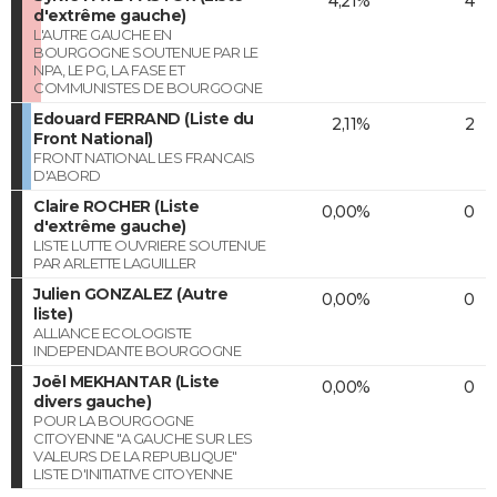
4,21%
4
d'extrême gauche)
L'AUTRE GAUCHE EN
BOURGOGNE SOUTENUE PAR LE
NPA, LE PG, LA FASE ET
COMMUNISTES DE BOURGOGNE
Edouard FERRAND (Liste du
2,11%
2
Front National)
FRONT NATIONAL LES FRANCAIS
D'ABORD
Claire ROCHER (Liste
0,00%
0
d'extrême gauche)
LISTE LUTTE OUVRIERE SOUTENUE
PAR ARLETTE LAGUILLER
Julien GONZALEZ (Autre
0,00%
0
liste)
ALLIANCE ECOLOGISTE
INDEPENDANTE BOURGOGNE
Joël MEKHANTAR (Liste
0,00%
0
divers gauche)
POUR LA BOURGOGNE
CITOYENNE "A GAUCHE SUR LES
VALEURS DE LA REPUBLIQUE"
LISTE D'INITIATIVE CITOYENNE