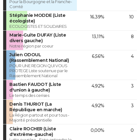
Pour la Bourgogne et la Franche-
Comté
Stéphanie MODDE (Liste
16,39%
10
écologiste)
ECOLOGISTES ET SOLIDAIRES
Marie-Guite DUFAY (Liste
13,11%
8
divers gauche)
Notre région par coeur
Julien ODOUL
6,56%
4
(Rassemblement National)
POUR UNE REGION QUI VOUS
PROTEGE Liste soutenue par le
Rassemblement National
Bastien FAUDOT (Liste
4,92%
3
d'union à gauche)
Le temps des cerises
Denis THURIOT (La
4,92%
3
République en marche)
La Région partout et pour tous -
Majorité présidentielle
Claire ROCHER (Liste
0,00%
0
d'extrême-gauche)
Lutte ouvrière - Faire entendre le