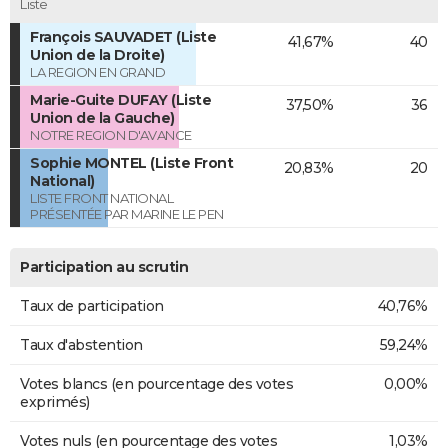
Liste
François SAUVADET (Liste
41,67%
40
Union de la Droite)
LA REGION EN GRAND
Marie-Guite DUFAY (Liste
37,50%
36
Union de la Gauche)
NOTRE REGION D'AVANCE
Sophie MONTEL (Liste Front
20,83%
20
National)
LISTE FRONT NATIONAL
PRÉSENTÉE PAR MARINE LE PEN
Participation au scrutin
Taux de participation
40,76%
Taux d'abstention
59,24%
Votes blancs (en pourcentage des votes
0,00%
exprimés)
Votes nuls (en pourcentage des votes
1,03%