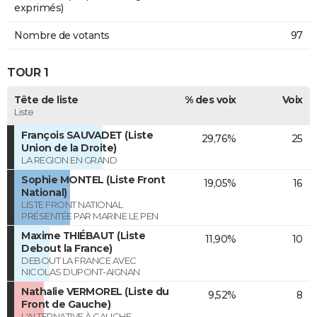
exprimés)
Nombre de votants
97
TOUR 1
Tête de liste
% des voix
Voix
Liste
François SAUVADET (Liste
29,76%
25
Union de la Droite)
LA REGION EN GRAND
Sophie MONTEL (Liste Front
19,05%
16
National)
LISTE FRONT NATIONAL
PRÉSENTÉE PAR MARINE LE PEN
Maxime THIÉBAUT (Liste
11,90%
10
Debout la France)
DEBOUT LA FRANCE AVEC
NICOLAS DUPONT-AIGNAN
Nathalie VERMOREL (Liste du
9,52%
8
Front de Gauche)
L'ALTERNATIVE À GAUCHE