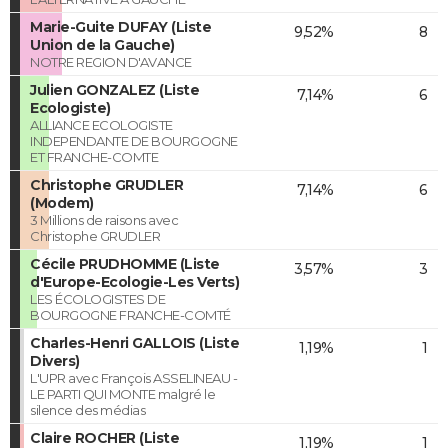
Marie-Guite DUFAY (Liste
9,52%
8
Union de la Gauche)
NOTRE REGION D'AVANCE
Julien GONZALEZ (Liste
7,14%
6
Ecologiste)
ALLIANCE ECOLOGISTE
INDEPENDANTE DE BOURGOGNE
ET FRANCHE-COMTE
Christophe GRUDLER
7,14%
6
(Modem)
3 Millions de raisons avec
Christophe GRUDLER
Cécile PRUDHOMME (Liste
3,57%
3
d'Europe-Ecologie-Les Verts)
LES ÉCOLOGISTES DE
BOURGOGNE FRANCHE-COMTÉ
Charles-Henri GALLOIS (Liste
1,19%
1
Divers)
L'UPR avec François ASSELINEAU -
LE PARTI QUI MONTE malgré le
silence des médias
Claire ROCHER (Liste
1,19%
1