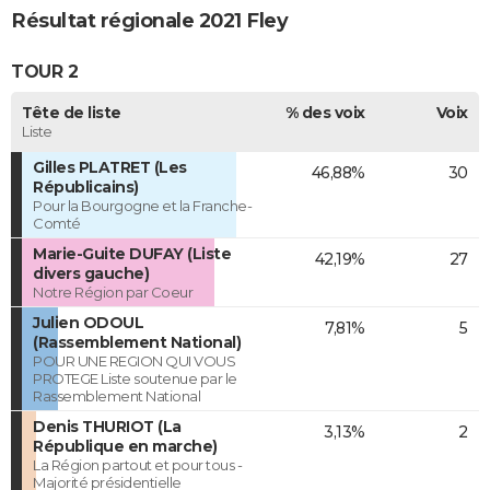
Résultat régionale 2021 Fley
TOUR 2
Tête de liste
% des voix
Voix
Liste
Gilles PLATRET (Les
46,88%
30
Républicains)
Pour la Bourgogne et la Franche-
Comté
Marie-Guite DUFAY (Liste
42,19%
27
divers gauche)
Notre Région par Coeur
Julien ODOUL
7,81%
5
(Rassemblement National)
POUR UNE REGION QUI VOUS
PROTEGE Liste soutenue par le
Rassemblement National
Denis THURIOT (La
3,13%
2
République en marche)
La Région partout et pour tous -
Majorité présidentielle