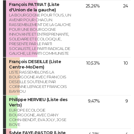
François PATRIAT (Liste
25,26%
24
d'Union de la gauche)
LA BOURGOGNE POUR TOUS, UN
AVENIR POUR CHACUN.
RASSEMBLEMENT DE LA GAUCHE
POUR UNE BOURGOGNE
INNOVANTE ET ENTREPRENANTE,
SOLIDAIRE ET ECOLOGIQUE,
PRESENTE PAR LE PARTI
SOCIALISTE, LE PARTI RADICAL DE
GAUCHE, LE PARTI COMMUNISTE
François DESEILLE (Liste
10,53%
10
Centre-MoDem)
LISTE RASSEMBLONS LA
BOURGOGNE AVEC FRANCOIS
DESEILLE SOUTENUE PAR
CORINNE LEPAGE ET FRANCOIS
BAYROU
Philippe HERVIEU (Liste des
9,47%
9
Verts)
EUROPE ECOLOGIE
BOURGOGNE, AVEC DANY
COHN-BENDIT, EVA JOLY, JOSE
BOVE
Sylvie FAYE-PASTOR (Liste