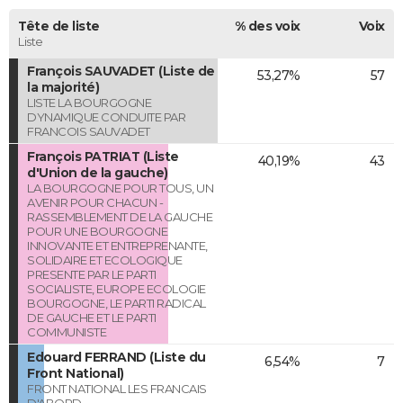
Tête de liste
% des voix
Voix
Liste
François SAUVADET (Liste de
53,27%
57
la majorité)
LISTE LA BOURGOGNE
DYNAMIQUE CONDUITE PAR
FRANCOIS SAUVADET
François PATRIAT (Liste
40,19%
43
d'Union de la gauche)
LA BOURGOGNE POUR TOUS, UN
AVENIR POUR CHACUN -
RASSEMBLEMENT DE LA GAUCHE
POUR UNE BOURGOGNE
INNOVANTE ET ENTREPRENANTE,
SOLIDAIRE ET ECOLOGIQUE
PRESENTE PAR LE PARTI
SOCIALISTE, EUROPE ECOLOGIE
BOURGOGNE, LE PARTI RADICAL
DE GAUCHE ET LE PARTI
COMMUNISTE
Edouard FERRAND (Liste du
6,54%
7
Front National)
FRONT NATIONAL LES FRANCAIS
D'ABORD