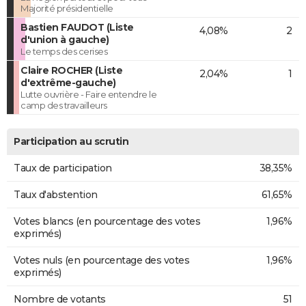
Majorité présidentielle
Bastien FAUDOT (Liste
4,08%
2
d'union à gauche)
Le temps des cerises
Claire ROCHER (Liste
2,04%
1
d'extrême-gauche)
Lutte ouvrière - Faire entendre le
camp des travailleurs
Participation au scrutin
Taux de participation
38,35%
Taux d'abstention
61,65%
Votes blancs (en pourcentage des votes
1,96%
exprimés)
Votes nuls (en pourcentage des votes
1,96%
exprimés)
Nombre de votants
51