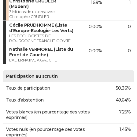
Christophe GRUDLER
1,59%
1
(Modem)
3 Millions de raisons avec
Christophe GRUDLER
Cécile PRUDHOMME (Liste
0,00%
0
d'Europe-Ecologie-Les Verts)
LES ÉCOLOGISTES DE
BOURGOGNE FRANCHE-COMTÉ
Nathalie VERMOREL (Liste du
0,00%
0
Front de Gauche)
L'ALTERNATIVE À GAUCHE
Participation au scrutin
Taux de participation
50,36%
Taux d'abstention
49,64%
Votes blancs (en pourcentage des votes
7,25%
exprimés)
Votes nuls (en pourcentage des votes
1,45%
exprimés)