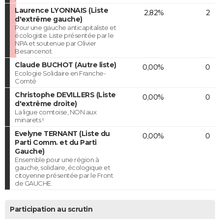
Laurence LYONNAIS (Liste
2,82%
2
d'extrême gauche)
Pour une gauche anticapitaliste et
écologiste. Liste présentée par le
NPA et soutenue par Olivier
Besancenot.
Claude BUCHOT (Autre liste)
0,00%
0
Ecologie Solidaire en Franche-
Comté
Christophe DEVILLERS (Liste
0,00%
0
d'extrême droite)
La ligue comtoise, NON aux
minarets !
Evelyne TERNANT (Liste du
0,00%
0
Parti Comm. et du Parti
Gauche)
Ensemble pour une région à
gauche, solidaire, écologique et
citoyenne présentée par le Front
de GAUCHE.
Participation au scrutin