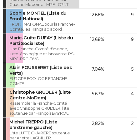
Gauche Moderne - MPF - CPNT
Sophie MONTEL (Liste du
12,68%
9
Front National)
FRONT NATIONAL pour la Franche-
Comté, les Français d'abord !
Marie-Guite DUFAY (Liste du
12,68%
9
Parti Socialiste)
Une Franche-Comté d'avance,
juste, écologique et innovante. PS-
MRC-PRG-DVG
Alain FOUSSERET (Liste des
7,04%
5
Verts)
EUROPE ECOLOGIE FRANCHE-
COMTE
Christophe GRUDLER (Liste
5,63%
4
Centre-MoDem)
Rassembler la Franche-Comté
avec Christophe GRUDLER, liste
soutenue par François BAYROU
Michel TREPPO (Liste
2,82%
2
d'extrême gauche)
Liste LUTTE OUVRIERE soutenue
par Arlette LAGUILLER.