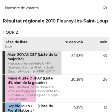
Nombre de votants
69
Résultat régionale 2010 Fleurey-lès-Saint-Loup
TOUR 2
Tête de liste
% des voix
Voix
Liste
Alain JOYANDET (Liste de la
54,43%
43
majorité)
Majorité présidentielle UMP -
Nouveau Centre - Parti radical -
Gauche Moderne - MPF - CPNT
Marie-Guite DUFAY (Liste
30,38%
24
d'Union de la gauche)
Une Franche-Comté d'avance,
juste, écologique et innovante PS-
MRC-PRG-DVG-Europe Ecologie-
Les Verts-RPS
Sophie MONTEL (Liste du
15,19%
12
Front National)