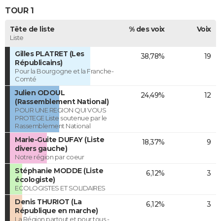
TOUR 1
Tête de liste
% des voix
Voix
Liste
Gilles PLATRET (Les
38,78%
19
Républicains)
Pour la Bourgogne et la Franche-
Comté
Julien ODOUL
24,49%
12
(Rassemblement National)
POUR UNE REGION QUI VOUS
PROTEGE Liste soutenue par le
Rassemblement National
Marie-Guite DUFAY (Liste
18,37%
9
divers gauche)
Notre région par coeur
Stéphanie MODDE (Liste
6,12%
3
écologiste)
ECOLOGISTES ET SOLIDAIRES
Denis THURIOT (La
6,12%
3
République en marche)
La Région partout et pour tous -