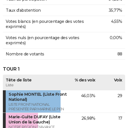
Taux d'abstention
35,77%
Votes blancs (en pourcentage des votes
4,55%
exprimés)
Votes nuls (en pourcentage des votes
0,00%
exprimés)
Nombre de votants
88
TOUR 1
Tête de liste
% des voix
Voix
Liste
Sophie MONTEL (Liste Front
46,03%
29
National)
LISTE FRONT NATIONAL
PRÉSENTÉE PAR MARINE LE PEN
Marie-Guite DUFAY (Liste
26,98%
17
Union de la Gauche)
NOTRE REGION D'AVANCE