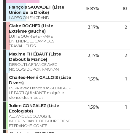
François SAUVADET (Liste
15,87%
10
Union de la Droite)
LA REGION EN GRAND
Claire ROCHER (Liste
3,17%
2
Extrême gauche)
LUTTE OUVRIERE - FAIRE
ENTENDRE LE CAMP DES
TRAVAILLEURS
Maxime THIÉBAUT (Liste
3,17%
2
Debout la France)
DEBOUT LA FRANCE AVEC
NICOLAS DUPONT-AIGNAN
Charles-Henri GALLOIS (Liste
1,59%
1
Divers)
L'UPR avec François ASSELINEAU -
LE PARTI QUI MONTE malgré le
silence des médias
Julien GONZALEZ (Liste
1,59%
1
Ecologiste)
ALLIANCE ECOLOGISTE
INDEPENDANTE DE BOURGOGNE
ET FRANCHE-COMTE