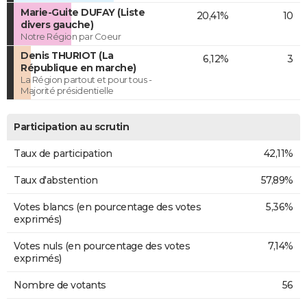
Marie-Guite DUFAY (Liste
20,41%
10
divers gauche)
Notre Région par Coeur
Denis THURIOT (La
6,12%
3
République en marche)
La Région partout et pour tous -
Majorité présidentielle
Participation au scrutin
Taux de participation
42,11%
Taux d'abstention
57,89%
Votes blancs (en pourcentage des votes
5,36%
exprimés)
Votes nuls (en pourcentage des votes
7,14%
exprimés)
Nombre de votants
56