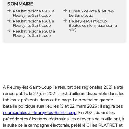
SOMMAIRE
City break
Voyage de noces
Climat
Destinations
Voyage nature
Forum
+
PHOTO
Résultat régionale 2021 à
Bureaux de vote à Fleurey-
Fleurey-lès-Saint-Loup
lès-Saint-Loup
GUIDES D'ACHAT
Résultat régionale 2015 à
Fleurey-lès-Saint-Loup
Fleurey-lès-Saint-Loup
(toutes les informations sur la
ville)
BONS PLANS
Résultat régionale 2010 à
Fleurey-lès-Saint-Loup
CARTE DE VOEUX
Carte Bonne année
Carte Pâques
Carte de Noël
Carte Saint-Valentin
Carte d'anniversaire
DICTIONNAIRE
Biographies
Expressions
Dictionnaire
Citations
Proverbes
PROGRAMME TV
COPAINS D'AVANT
À Fleurey-lès-Saint-Loup, le résultat des régionales 2021 a été
Se connecter
Collèges
Universités
Service militaire
S'inscrire
Lycées
Primaires
Entreprises
Avis de recherche
AVIS DE DÉCÈS
rendu public le 27 juin 2021, il est d'ailleurs disponible dans les
tableaux présents dans cette page. La prochaine grande
FORUM
bataille politique aura lieu les 15 et 22 mars 2026 : il s'agira des
Lifestyle
Sport
Television
Cinema
Bricolage
Culture
Auto
Voyage
municipales à Fleurey-lès-Saint-Loup
. En 2021, durant les
précédentes élections régionales, les citoyens de la ville ont, à
la suite de la campagne électorale, préféré Gilles PLATRET et