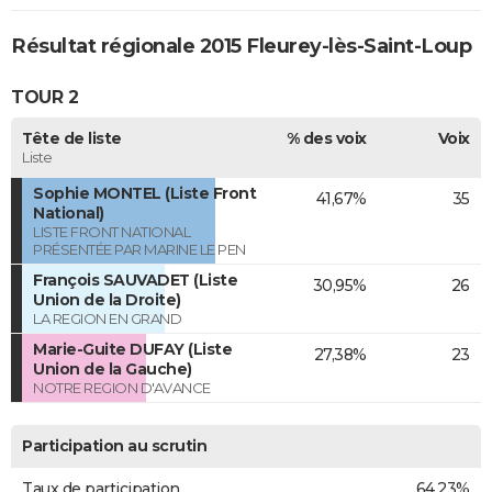
Résultat régionale 2015 Fleurey-lès-Saint-Loup
TOUR 2
Tête de liste
% des voix
Voix
Liste
Sophie MONTEL (Liste Front
41,67%
35
National)
LISTE FRONT NATIONAL
PRÉSENTÉE PAR MARINE LE PEN
François SAUVADET (Liste
30,95%
26
Union de la Droite)
LA REGION EN GRAND
Marie-Guite DUFAY (Liste
27,38%
23
Union de la Gauche)
NOTRE REGION D'AVANCE
Participation au scrutin
Taux de participation
64,23%