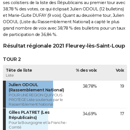
ses colistiers de la liste des Républicains au premier tour avec
38,78 % des votes, ce qui éclipsait Julien ODOUL (12 bulletins)
et Marie-Guite DUFAY (9 voix). Quant au deuxième tour, Julien
ODOUL (Liste du Rassemblement National) a capté le plus
grand nombre de voix avec 38,78 % des bulletins pour un taux
de participation de 36,84 %.
Résultat régionale 2021 Fleurey-lès-Saint-Loup
TOUR 2
Tête de liste
% des voix
Voix
Liste
Julien ODOUL
38,78%
19
(Rassemblement National)
POUR UNE REGION QUI VOUS
PROTEGE Liste soutenue par le
Rassemblement National
Gilles PLATRET (Les
34,69%
17
Républicains)
Pour la Bourgogne et la Franche-
Comté