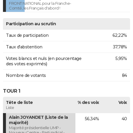
FRONT NATIONAL pour la Franche-
Comté, les Français d'abord !
Participation au scrutin
Taux de participation
62,22%
Taux d'abstention
37,78%
Votes blancs et nuls (en pourcentage
5,95%
des votes exprimés)
Nombre de votants
84
TOUR 1
Tête de liste
% des voix
Voix
Liste
Alain JOYANDET (Liste de la
56,34%
40
majorité)
Majorité présidentielle UMP -
Nouveau Centre - Parti radical -