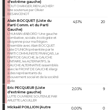
d'extrême gauche)
TOUT CHANGER, RIEN LACHER !
liste soutenue par Olivier
BESANCENOT
Alain BOCQUET (Liste du
4,51%
20
Parti Comm. et du Parti
Gauche)
L'HUMAIN d'ABORD ! Une gauche
combative, sociale, écologiste et
citoyenne pour ma Région.
Ensemble avec Alain BOCQUET.
Liste D'UNION présentée par le
PARTI COMMUNISTE FRANÇAIS, Le
PARTI DE GAUCHE, la GAUCHE
UNITAIRE, les ALTERNATIFS, la
GAUCHE ALTERNATIVE rassemblés
avec le FRONT DE GAUCHE élargi
à des représentants du
mouvement social et de la société
civile.
Eric PECQUEUR (Liste
2,03%
9
d'extrême gauche)
LUTTE OUVRIERE SOUTENUE PAR
ARLETTE LAGUILLER
Mickaël POILLION (Autre
0,00%
0