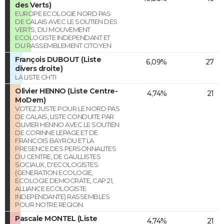
des Verts)
EUROPE ECOLOGIE NORD PAS
DE CALAIS AVEC LE SOUTIEN DES
VERTS, DU MOUVEMENT
ECOLOGISTE INDEPENDANT ET
DU RASSEMBLEMENT CITOYEN
François DUBOUT (Liste
6,09%
27
divers droite)
LA LISTE CH'TI
Olivier HENNO (Liste Centre-
4,74%
21
MoDem)
VOTEZ JUSTE POUR LE NORD PAS
DE CALAIS, LISTE CONDUITE PAR
OLIVIER HENNO AVEC LE SOUTIEN
DE CORINNE LEPAGE ET DE
FRANCOIS BAYROU ET LA
PRESENCE DES PERSONNALITES
DU CENTRE, DE GAULLISTES
SOCIAUX, D'ECOLOGISTES
(GENERATION ECOLOGIE,
ECOLOGIE DEMOCRATE, CAP 21,
ALLIANCE ECOLOGISTE
INDEPENDANTE) RASSEMBLES
POUR NOTRE REGION.
Pascale MONTEL (Liste
4,74%
21