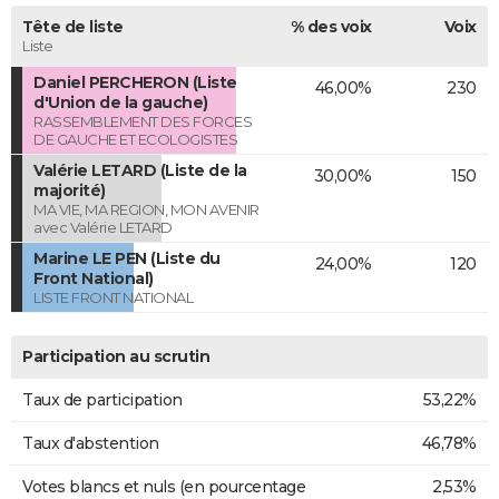
Tête de liste
% des voix
Voix
Liste
Daniel PERCHERON (Liste
46,00%
230
d'Union de la gauche)
RASSEMBLEMENT DES FORCES
DE GAUCHE ET ECOLOGISTES
Valérie LETARD (Liste de la
30,00%
150
majorité)
MA VIE, MA REGION, MON AVENIR
avec Valérie LETARD
Marine LE PEN (Liste du
24,00%
120
Front National)
LISTE FRONT NATIONAL
Participation au scrutin
Taux de participation
53,22%
Taux d'abstention
46,78%
Votes blancs et nuls (en pourcentage
2,53%