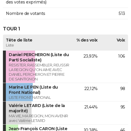
des votes exprimés)
Nombre de votants
513
TOUR 1
Tête de liste
% des voix
Voix
Liste
Daniel PERCHERON (Liste du
23,93%
106
Parti Socialiste)
RESISTER, RASSEMBLER, REUSSIR
LA REGION QU'ON AIME AVEC
DANIEL PERCHERON ET PIERRE
DE SAINTIGNON
Marine LE PEN (Liste du
22,12%
98
Front National)
LISTE FRONT NATIONAL
Valérie LETARD (Liste de la
21,44%
95
majorité)
MA VIE, MA REGION, MON AVENIR
avec Valérie LETARD
Jean-François CARON (Liste
10,38%
46