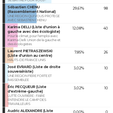
SE BATTRE POUR VOUS !
Sébastien CHENU
29,61%
98
(Rassemblement National)
UNE REGION QUI VOUS PROTEGE
AVEC SEBASTIEN CHENU
Karima DELLI (Liste d'union à
12,08%
40
gauche avec des écologiste)
Pour le climat, pour l'emploi avec
Karima Delli. Union de la gauche et
des écologistes.
Laurent PIETRASZEWSKI
7,85%
26
(Liste d'union au centre)
HAUTS-DE FRANCE UNIS
José EVRARD (Liste de droite
3,02%
10
souverainiste)
UNE REGION FIERE FORTE ET
RASSEMBLEE
Éric PECQUEUR (Liste
3,02%
10
d'extrême-gauche)
LUTTE OUVRIÈRE - FAIRE
ENTENDRE LE CAMP DES
TRAVAILLEURS
Audric ALEXANDRE (Liste
0,00%
0