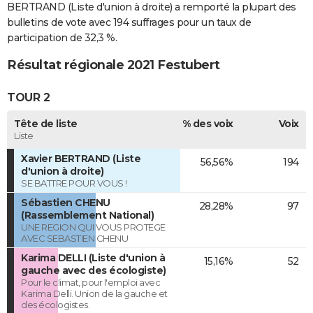
BERTRAND (Liste d'union à droite) a remporté la plupart des
bulletins de vote avec 194 suffrages pour un taux de
participation de 32,3 %.
Résultat régionale 2021 Festubert
TOUR 2
Tête de liste
% des voix
Voix
Liste
Xavier BERTRAND (Liste
56,56%
194
d'union à droite)
SE BATTRE POUR VOUS !
Sébastien CHENU
28,28%
97
(Rassemblement National)
UNE REGION QUI VOUS PROTEGE
AVEC SEBASTIEN CHENU
Karima DELLI (Liste d'union à
15,16%
52
gauche avec des écologiste)
Pour le climat, pour l'emploi avec
Karima Delli. Union de la gauche et
des écologistes.