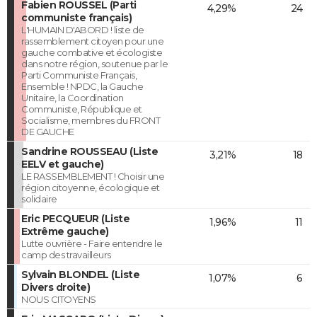
Fabien ROUSSEL (Parti
4,29%
24
communiste français)
L'HUMAIN D'ABORD ! liste de
rassemblement citoyen pour une
gauche combative et écologiste
dans notre région, soutenue par le
Parti Communiste Français,
Ensemble ! NPDC, la Gauche
Unitaire, la Coordination
Communiste, République et
Socialisme, membres du FRONT
DE GAUCHE
Sandrine ROUSSEAU (Liste
3,21%
18
EELV et gauche)
LE RASSEMBLEMENT ! Choisir une
région citoyenne, écologique et
solidaire
Eric PECQUEUR (Liste
1,96%
11
Extrême gauche)
Lutte ouvrière - Faire entendre le
camp des travailleurs
Sylvain BLONDEL (Liste
1,07%
6
Divers droite)
NOUS CITOYENS