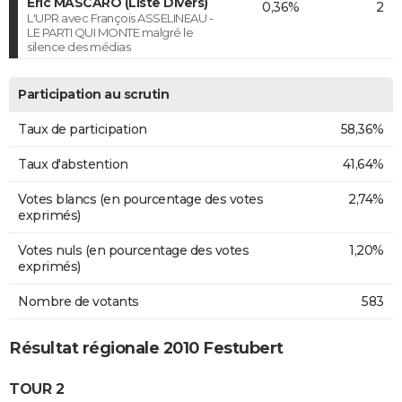
Eric MASCARO (Liste Divers)
0,36%
2
L'UPR avec François ASSELINEAU -
LE PARTI QUI MONTE malgré le
silence des médias
Participation au scrutin
Taux de participation
58,36%
Taux d'abstention
41,64%
Votes blancs (en pourcentage des votes
2,74%
exprimés)
Votes nuls (en pourcentage des votes
1,20%
exprimés)
Nombre de votants
583
Résultat régionale 2010 Festubert
TOUR 2