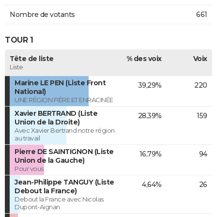
Nombre de votants
661
TOUR 1
Tête de liste
% des voix
Voix
Liste
Marine LE PEN (Liste Front
39,29%
220
National)
UNE RÉGION FIÈRE ET ENRACINÉE
Xavier BERTRAND (Liste
28,39%
159
Union de la Droite)
Avec Xavier Bertrand notre région
au travail
Pierre DE SAINTIGNON (Liste
16,79%
94
Union de la Gauche)
Pour vous
Jean-Philippe TANGUY (Liste
4,64%
26
Debout la France)
Debout la France avec Nicolas
Dupont-Aignan