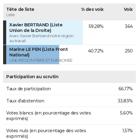
Tête de liste
% des voix
Voix
Liste
Xavier BERTRAND (Liste
59,28%
364
Union de la Droite)
Avec Xavier Bertrand notre région
au travail
Marine LE PEN (Liste Front
40,72%
250
National)
UNE RÉGION FIÈRE ET ENRACINÉE
Participation au scrutin
Taux de participation
66,17%
Taux d'abstention
33,83%
Votes blancs (en pourcentage des votes
5,60%
exprimés)
Votes nuls (en pourcentage des votes
1,51%
exprimés)