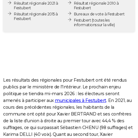
Résultat régionale 2021 à
Résultat régionale 2010 à
City break
Voyage de noces
Climat
Destinations
Voyage nature
Forum
+
PHOTO
Festubert
Festubert
Résultat régionale 2015 à
Bureaux de vote à Festubert
Festubert
GUIDES D'ACHAT
Festubert
(toutes les
informations sur la ville)
BONS PLANS
CARTE DE VOEUX
Carte Bonne année
Carte Pâques
Carte de Noël
Carte Saint-Valentin
Carte d'anniversaire
DICTIONNAIRE
Biographies
Expressions
Dictionnaire
Citations
Proverbes
PROGRAMME TV
Les résultats des régionales pour Festubert ont été rendus
COPAINS D'AVANT
publics par le ministère de l'Intérieur. Le prochain enjeu
politique se tiendra mi-mars 2026 : les électeurs seront
Se connecter
Collèges
Universités
Service militaire
S'inscrire
Lycées
Primaires
Entreprises
Avis de recherche
AVIS DE DÉCÈS
amenés à participer aux
municipales à Festubert
. En 2021, au
cours des précédentes régionales, les habitants de la
FORUM
commune ont opté pour Xavier BERTRAND et ses confrères
Lifestyle
Sport
Television
Cinema
Bricolage
Culture
Auto
Voyage
de la liste d'union à droite au premier tour avec 44,4 % des
suffrages, ce qui surpassait Sébastien CHENU (98 suffrages) et
Karima DELLI (40 voix). Quant au second tour, Xavier