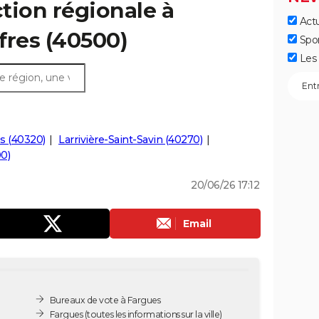
ction régionale à
Actu
ffres (40500)
Spo
Les 
s (40320)
Larrivière-Saint-Savin (40270)
0)
20/06/26 17:12
Email
Bureaux de vote à Fargues
Fargues
(toutes les informations sur la ville)