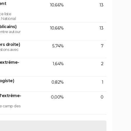
ent
10,66%
13
e liste
 National
licains)
10,66%
13
centre autour
rs droite)
5,74%
7
istons avec
'extrême-
1,64%
2
ogiste)
0,82%
1
d'extrême-
0,00%
0
 le camp des