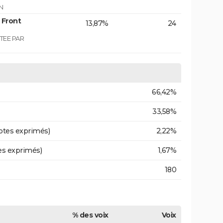
N
 Front
13,87%
24
TEE PAR
66,42%
33,58%
otes exprimés)
2,22%
es exprimés)
1,67%
180
% des voix
Voix