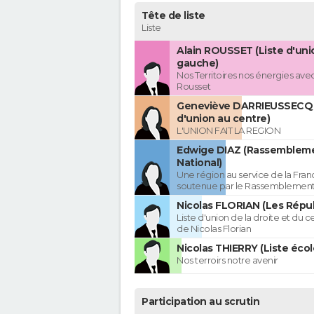
Tête de liste
Liste
Alain ROUSSET (Liste d'uni
gauche)
Nos Territoires nos énergies avec
Rousset
Geneviève DARRIEUSSECQ 
d'union au centre)
L'UNION FAIT LA REGION
Edwige DIAZ (Rassemblem
National)
Une région au service de la Franc
soutenue par le Rassemblement
Nicolas FLORIAN (Les Répub
Liste d'union de la droite et du 
de Nicolas Florian
Nicolas THIERRY (Liste écol
Nos terroirs notre avenir
Participation au scrutin