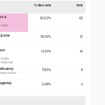
% des voix
Voix
on à
56,52%
65
 Alain
(Liste
18,26%
21
ent
13,91%
16
e liste
 National
licains)
7,83%
9
centre autour
ogiste)
3,48%
4