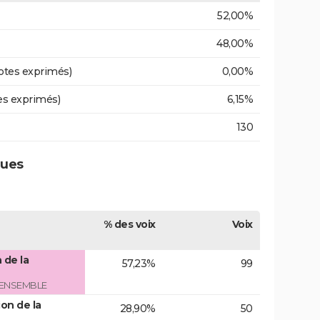
52,00%
48,00%
otes exprimés)
0,00%
es exprimés)
6,15%
130
gues
% des voix
Voix
 de la
57,23%
99
 ENSEMBLE
on de la
28,90%
50