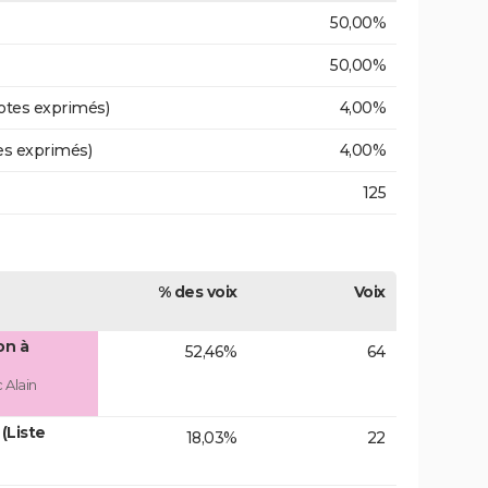
50,00%
50,00%
otes exprimés)
4,00%
es exprimés)
4,00%
125
% des voix
Voix
on à
52,46%
64
 Alain
(Liste
18,03%
22