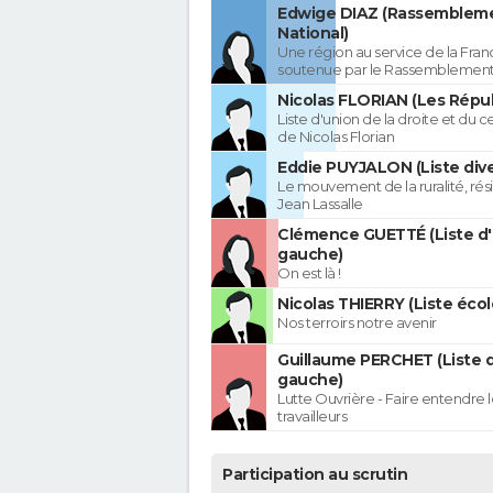
Edwige DIAZ (Rassemblem
National)
Une région au service de la Franc
soutenue par le Rassemblement
Nicolas FLORIAN (Les Répub
Liste d'union de la droite et du 
de Nicolas Florian
Eddie PUYJALON (Liste dive
Le mouvement de la ruralité, rés
Jean Lassalle
Clémence GUETTÉ (Liste d
gauche)
On est là !
Nicolas THIERRY (Liste écol
Nos terroirs notre avenir
Guillaume PERCHET (Liste 
gauche)
Lutte Ouvrière - Faire entendre
travailleurs
Participation au scrutin