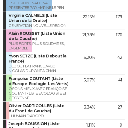
LISTE FRONT NATIONAL
PRESENTEE PAR MARINE LE PEN
Virginie CALMELS (Liste
22,15%
179
Union de la Droite)
GENERATION NOUVELLE REGION
Alain ROUSSET (Liste Union
21,78%
176
de la Gauche)
PLUS FORTS, PLUS SOLIDAIRES,
ENSEMBLE
Yvon SETZE (Liste Debout la
5,20%
42
France)
DEBOUT LA FRANCE AVEC
NICOLAS DUPONT AIGNAN
Françoise COUTANT (Liste
5,07%
41
d'Europe-Ecologie-Les Verts)
OSONS MIEUX AVEC FRANÇOISE
COUTANT - LISTE ECOLOGISTE ET
CITOYENNE
Olivier DARTIGOLLES (Liste
3,34%
27
du Front de Gauche)
L'HUMAIN D'ABORD !
Joseph BOUSSION (Liste
1,11%
9