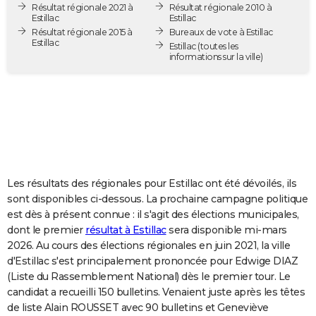
Résultat régionale 2021 à
Résultat régionale 2010 à
City break
Voyage de noces
Climat
Destinations
Voyage nature
Forum
+
PHOTO
Estillac
Estillac
Résultat régionale 2015 à
Bureaux de vote à Estillac
Estillac
GUIDES D'ACHAT
Estillac
(toutes les
informations sur la ville)
BONS PLANS
CARTE DE VOEUX
Carte Bonne année
Carte Pâques
Carte de Noël
Carte Saint-Valentin
Carte d'anniversaire
DICTIONNAIRE
Biographies
Expressions
Dictionnaire
Citations
Proverbes
PROGRAMME TV
Les résultats des régionales pour Estillac ont été dévoilés, ils
COPAINS D'AVANT
sont disponibles ci-dessous. La prochaine campagne politique
est dès à présent connue : il s'agit des élections municipales,
Se connecter
Collèges
Universités
Service militaire
S'inscrire
Lycées
Primaires
Entreprises
Avis de recherche
AVIS DE DÉCÈS
dont le premier
résultat à Estillac
sera disponible mi-mars
2026. Au cours des élections régionales en juin 2021, la ville
FORUM
d'Estillac s'est principalement prononcée pour Edwige DIAZ
Lifestyle
Sport
Television
Cinema
Bricolage
Culture
Auto
Voyage
(Liste du Rassemblement National) dès le premier tour. Le
candidat a recueilli 150 bulletins. Venaient juste après les têtes
de liste Alain ROUSSET avec 90 bulletins et Geneviève