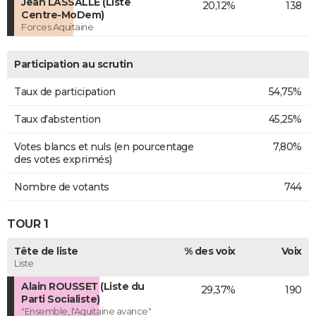
Jean LASSALLE (Liste
20,12%
138
Centre-MoDem)
Forces Aquitaine
Participation au scrutin
Taux de participation
54,75%
Taux d'abstention
45,25%
Votes blancs et nuls (en pourcentage
7,80%
des votes exprimés)
Nombre de votants
744
TOUR 1
Tête de liste
% des voix
Voix
Liste
Alain ROUSSET (Liste du
29,37%
190
Parti Socialiste)
"Ensemble, l'Aquitaine avance"