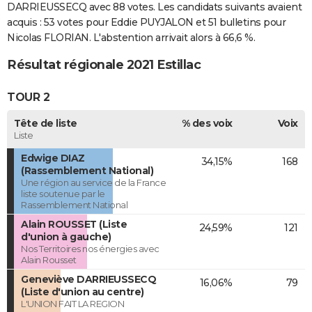
DARRIEUSSECQ avec 88 votes. Les candidats suivants avaient
acquis : 53 votes pour Eddie PUYJALON et 51 bulletins pour
Nicolas FLORIAN. L'abstention arrivait alors à 66,6 %.
Résultat régionale 2021 Estillac
TOUR 2
Tête de liste
% des voix
Voix
Liste
Edwige DIAZ
34,15%
168
(Rassemblement National)
Une région au service de la France
liste soutenue par le
Rassemblement National
Alain ROUSSET (Liste
24,59%
121
d'union à gauche)
Nos Territoires nos énergies avec
Alain Rousset
Geneviève DARRIEUSSECQ
16,06%
79
(Liste d'union au centre)
L'UNION FAIT LA REGION