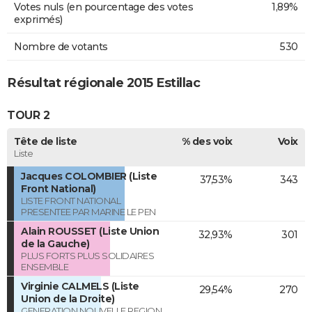
Votes nuls (en pourcentage des votes
1,89%
exprimés)
Nombre de votants
530
Résultat régionale 2015 Estillac
TOUR 2
Tête de liste
% des voix
Voix
Liste
Jacques COLOMBIER (Liste
37,53%
343
Front National)
LISTE FRONT NATIONAL
PRESENTEE PAR MARINE LE PEN
Alain ROUSSET (Liste Union
32,93%
301
de la Gauche)
PLUS FORTS PLUS SOLIDAIRES
ENSEMBLE
Virginie CALMELS (Liste
29,54%
270
Union de la Droite)
GENERATION NOUVELLE REGION