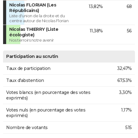
Nicolas FLORIAN (Les
13,82%
68
Républicains)
Liste d'union de la droite et du
centre autour de Nicolas Florian
Nicolas THIERRY (Liste
11,38%
56
écologiste)
Nos terroirs notre avenir
Participation au scrutin
Taux de participation
32,47%
Taux d'abstention
67,53%
Votes blancs (en pourcentage des votes
3,30%
exprimés)
Votes nuls (en pourcentage des votes
1,17%
exprimés)
Nombre de votants
515