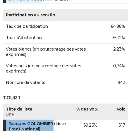
Participation au scrutin
Taux de participation
64,88%
Taux d'abstention
35,12%
Votes blancs (en pourcentage des votes
2,23%
exprimés)
Votes nuls (en pourcentage des votes
0,74%
exprimés)
Nombre de votants
942
TOUR 1
Tête de liste
% des voix
Voix
Liste
Jacques COLOMBIER (Liste
39,23%
317
Front National)