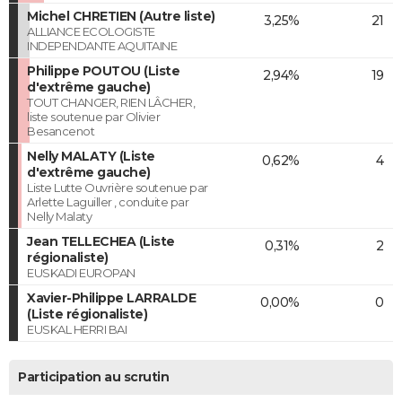
Michel CHRETIEN (Autre liste)
3,25%
21
ALLIANCE ECOLOGISTE
INDEPENDANTE AQUITAINE
Philippe POUTOU (Liste
2,94%
19
d'extrême gauche)
TOUT CHANGER, RIEN LÂCHER,
liste soutenue par Olivier
Besancenot
Nelly MALATY (Liste
0,62%
4
d'extrême gauche)
Liste Lutte Ouvrière soutenue par
Arlette Laguiller , conduite par
Nelly Malaty
Jean TELLECHEA (Liste
0,31%
2
régionaliste)
EUSKADI EUROPAN
Xavier-Philippe LARRALDE
0,00%
0
(Liste régionaliste)
EUSKAL HERRI BAI
Participation au scrutin