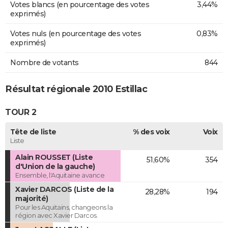
Votes blancs (en pourcentage des votes
3,44%
exprimés)
Votes nuls (en pourcentage des votes
0,83%
exprimés)
Nombre de votants
844
Résultat régionale 2010 Estillac
TOUR 2
Tête de liste
% des voix
Voix
Liste
Alain ROUSSET (Liste
51,60%
354
d'Union de la gauche)
Ensemble, l'Aquitaine avance
Xavier DARCOS (Liste de la
28,28%
194
majorité)
Pour les Aquitains, changeons la
région avec Xavier Darcos.