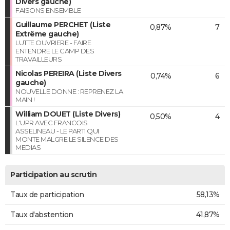
Divers gauche)
FAISONS ENSEMBLE
Guillaume PERCHET (Liste
0,87%
7
Extrême gauche)
LUTTE OUVRIERE - FAIRE
ENTENDRE LE CAMP DES
TRAVAILLEURS
Nicolas PEREIRA (Liste Divers
0,74%
6
gauche)
NOUVELLE DONNE : REPRENEZ LA
MAIN !
William DOUET (Liste Divers)
0,50%
4
L'UPR AVEC FRANCOIS
ASSELINEAU - LE PARTI QUI
MONTE MALGRE LE SILENCE DES
MEDIAS
Participation au scrutin
Taux de participation
58,13%
Taux d'abstention
41,87%