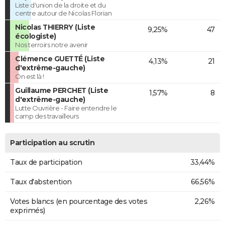
Liste d'union de la droite et du
centre autour de Nicolas Florian
Nicolas THIERRY (Liste
9,25%
47
écologiste)
Nos terroirs notre avenir
Clémence GUETTÉ (Liste
4,13%
21
d'extrême-gauche)
On est là !
Guillaume PERCHET (Liste
1,57%
8
d'extrême-gauche)
Lutte Ouvrière - Faire entendre le
camp des travailleurs
Participation au scrutin
Taux de participation
33,44%
Taux d'abstention
66,56%
Votes blancs (en pourcentage des votes
2,26%
exprimés)