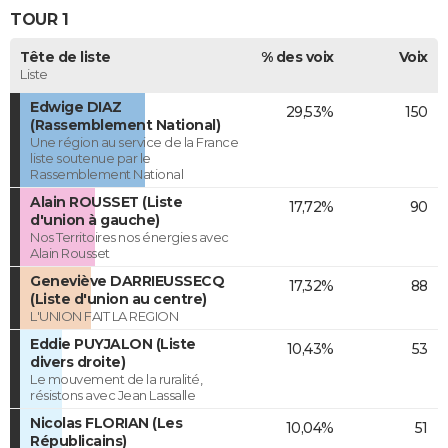
TOUR 1
Tête de liste
% des voix
Voix
Liste
Edwige DIAZ
29,53%
150
(Rassemblement National)
Une région au service de la France
liste soutenue par le
Rassemblement National
Alain ROUSSET (Liste
17,72%
90
d'union à gauche)
Nos Territoires nos énergies avec
Alain Rousset
Geneviève DARRIEUSSECQ
17,32%
88
(Liste d'union au centre)
L'UNION FAIT LA REGION
Eddie PUYJALON (Liste
10,43%
53
divers droite)
Le mouvement de la ruralité,
résistons avec Jean Lassalle
Nicolas FLORIAN (Les
10,04%
51
Républicains)