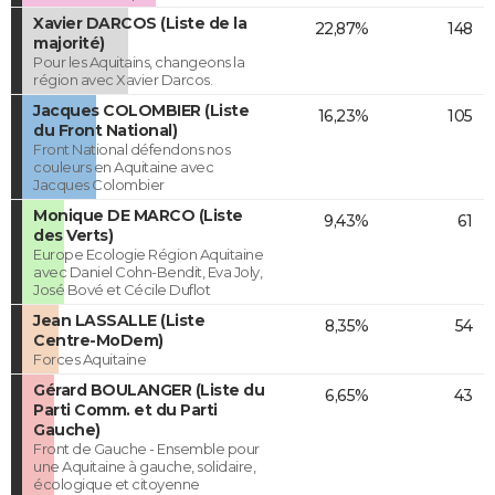
Xavier DARCOS (Liste de la
22,87%
148
majorité)
Pour les Aquitains, changeons la
région avec Xavier Darcos.
Jacques COLOMBIER (Liste
16,23%
105
du Front National)
Front National défendons nos
couleurs en Aquitaine avec
Jacques Colombier
Monique DE MARCO (Liste
9,43%
61
des Verts)
Europe Ecologie Région Aquitaine
avec Daniel Cohn-Bendit, Eva Joly,
José Bové et Cécile Duflot
Jean LASSALLE (Liste
8,35%
54
Centre-MoDem)
Forces Aquitaine
Gérard BOULANGER (Liste du
6,65%
43
Parti Comm. et du Parti
Gauche)
Front de Gauche - Ensemble pour
une Aquitaine à gauche, solidaire,
écologique et citoyenne