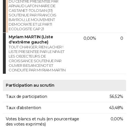
DU CENTRE PRESENTEE PAR
ARNAUD LAFON MAIRE DE
CASTANET-TOLOSAN (31)
SOUTENUE PAR FRANCOIS
BAYROU, LE MOUVEMENT
DEMOCRATE ET LE PARTI
ECOLOGISTE CAP 21
Myriam MARTIN (Liste
0,00%
0
d'extrême gauche)
TOUT CHANGER, RIEN LACHER !
LISTE PRESENTEE PAR LE NPA ET
LES OBJECTEURS DE
CROISSANCE SOUTENUE PAR
OLIVIER BESANCENOT ET
CONDUITE PAR MYRIAM MARTIN
Participation au scrutin
Taux de participation
56,52%
Taux d'abstention
43,48%
Votes blancs et nuls (en pourcentage
0,00%
des votes exprimés)