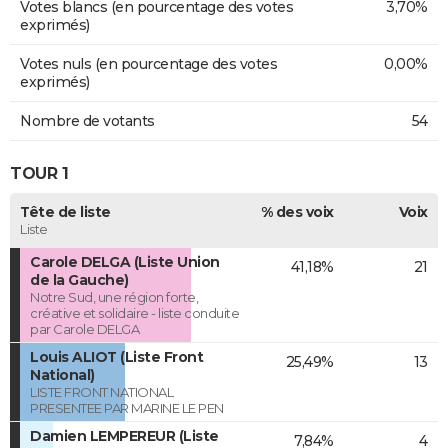
Votes blancs (en pourcentage des votes
3,70%
exprimés)
Votes nuls (en pourcentage des votes
0,00%
exprimés)
Nombre de votants
54
TOUR 1
Tête de liste
% des voix
Voix
Liste
Carole DELGA (Liste Union
41,18%
21
de la Gauche)
Notre Sud, une région forte,
créative et solidaire - liste conduite
par Carole DELGA
Louis ALIOT (Liste Front
25,49%
13
National)
LISTE FRONT NATIONAL
PRESENTEE PAR MARINE LE PEN
Damien LEMPEREUR (Liste
7,84%
4