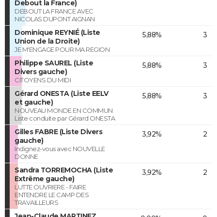
Debout la France)
DEBOUT LA FRANCE AVEC
NICOLAS DUPONT AIGNAN
Dominique REYNIÉ (Liste
5,88%
3
Union de la Droite)
JE M'ENGAGE POUR MA REGION
Philippe SAUREL (Liste
5,88%
3
Divers gauche)
CITOYENS DU MIDI
Gérard ONESTA (Liste EELV
5,88%
3
et gauche)
NOUVEAU MONDE EN COMMUN
Liste conduite par Gérard ONESTA
Gilles FABRE (Liste Divers
3,92%
2
gauche)
Indignez-vous avec NOUVELLE
DONNE
Sandra TORREMOCHA (Liste
3,92%
2
Extrême gauche)
LUTTE OUVRIERE - FAIRE
ENTENDRE LE CAMP DES
TRAVAILLEURS
Jean-Claude MARTINEZ