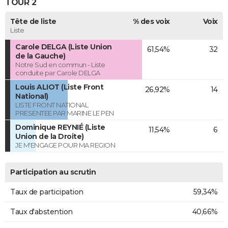
TOUR 2
Tête de liste
% des voix
Voix
Liste
Carole DELGA (Liste Union
61,54%
32
de la Gauche)
Notre Sud en commun - Liste
conduite par Carole DELGA
Louis ALIOT (Liste Front
26,92%
14
National)
LISTE FRONT NATIONAL
PRESENTEE PAR MARINE LE PEN
Dominique REYNIÉ (Liste
11,54%
6
Union de la Droite)
JE M'ENGAGE POUR MA REGION
Participation au scrutin
Taux de participation
59,34%
Taux d'abstention
40,66%