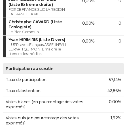
0,00%
0
(Liste Extrême droite)
FORCE FRANCE SUD LA REGION
LA FRANCE LA VIE
Christophe CAVARD (Liste
0,00%
0
Ecologiste)
Le Bien Commun
Yvan HIRIMIRIS (Liste Divers)
0,00%
0
L'UPR, avec François ASSELINEAU -
LE PARTI QUI MONTE malgré le
silence des médias
Participation au scrutin
Taux de participation
57,14%
Taux d'abstention
42,86%
Votes blancs (en pourcentage des votes
0,00%
exprimés)
Votes nuls (en pourcentage des votes
1,92%
exprimés)