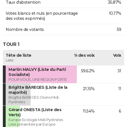
Taux d'abstention
35,87%
Votes blancs et nuls (en pourcentage
10,17%
des votes exprimés)
Nombre de votants
59
TOUR 1
Tête de liste
% des voix
Voix
Liste
Martin MALVY (Liste du Parti
59,62%
31
Socialiste)
POUR VOUS, UNE REGION FORTE
Brigitte BAREGES (Liste de la
21,15%
11
majorité)
Brigitte BAREGES Osons Midi-
Pyrénées
Gérard ONESTA (Liste des
11,54%
6
Verts)
Europe Ecologie Midi-Pyrénées
Liste présentée par Europe