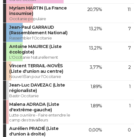
Myriam MARTIN (La France
20,75%
11
insoumise)
Occitanie populaire
Jean-Paul GARRAUD
13,21%
7
(Rassemblement National)
Rassembler l'Occitanie
Antoine MAURICE (Liste
13,21%
7
écologiste)
L'Occitanie Naturellement
Vincent TERRAIL-NOVÈS
3,77%
2
(Liste d'union au centre)
Nouvel Élan pour l'Occitanie
Jean-Luc DAVEZAC (Liste
1,89%
1
régionaliste)
Bastir Occitanie
Malena ADRADA (Liste
1,89%
1
d'extrême-gauche)
Lutte ouvrière - Faire entendre le
camp des travailleurs
Aurélien PRADIÉ (Liste
0,00%
0
d'union à droite)