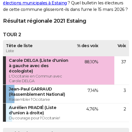
élections municipales à Estaing
? Quel bulletin les électeurs
de cette commune glisseront-ils dans l'urne le 15 mars 2026 ?
Résultat régionale 2021 Estaing
TOUR 2
Tête de liste
% des voix
Voix
Liste
Carole DELGA (Liste d'union
88,10%
37
à gauche avec des
écologiste)
L'Occitanie en Commun avec
Carole DELGA
Jean-Paul GARRAUD
7,14%
3
(Rassemblement National)
Rassembler l'Occitanie
Aurélien PRADIÉ (Liste
4,76%
2
d'union à droite)
Du courage pour l'Occitanie!