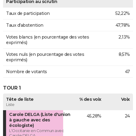
Participation au scrutin
Taux de participation
52,22%
Taux d'abstention
47,78%
Votes blancs (en pourcentage des votes
2,13%
exprimés)
Votes nuls (en pourcentage des votes
8,51%
exprimés)
Nombre de votants
47
TOUR 1
Tête de liste
% des voix
Voix
Liste
Carole DELGA (Liste d'union
45,28%
24
à gauche avec des
écologiste)
L'Occitanie en Commun avec
Carole DELGA