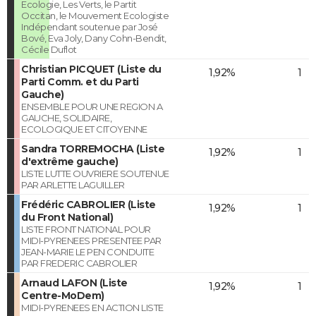
Ecologie, Les Verts, le Partit
Occitan, le Mouvement Ecologiste
Indépendant soutenue par José
Bové, Eva Joly, Dany Cohn-Bendit,
Cécile Duflot
Christian PICQUET (Liste du
1,92%
1
Parti Comm. et du Parti
Gauche)
ENSEMBLE POUR UNE REGION A
GAUCHE, SOLIDAIRE,
ECOLOGIQUE ET CITOYENNE
Sandra TORREMOCHA (Liste
1,92%
1
d'extrême gauche)
LISTE LUTTE OUVRIERE SOUTENUE
PAR ARLETTE LAGUILLER
Frédéric CABROLIER (Liste
1,92%
1
du Front National)
LISTE FRONT NATIONAL POUR
MIDI-PYRENEES PRESENTEE PAR
JEAN-MARIE LE PEN CONDUITE
PAR FREDERIC CABROLIER
Arnaud LAFON (Liste
1,92%
1
Centre-MoDem)
MIDI-PYRENEES EN ACTION LISTE