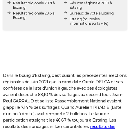
Résultat régionale 2021 à
Résultat régionale 2010 à
City break
Voyage de noces
Climat
Destinations
Voyage nature
Forum
+
PHOTO
Estaing
Estaing
Résultat régionale 2015 à
Bureaux de vote à Estaing
Estaing
GUIDES D'ACHAT
Estaing
(toutes les
informations sur la ville)
BONS PLANS
CARTE DE VOEUX
Carte Bonne année
Carte Pâques
Carte de Noël
Carte Saint-Valentin
Carte d'anniversaire
DICTIONNAIRE
Biographies
Expressions
Dictionnaire
Citations
Proverbes
PROGRAMME TV
Dans le bourg d'Estaing, c'est durant les précédentes élections
COPAINS D'AVANT
régionales de juin 2021 que la candidate Carole DELGA et ses
confrères de la liste d'union à gauche avec des écologistes
Se connecter
Collèges
Universités
Service militaire
S'inscrire
Lycées
Primaires
Entreprises
Avis de recherche
AVIS DE DÉCÈS
avaient décroché 88,10 % des suffrages au second tour. Jean-
Paul GARRAUD et sa liste Rassemblement National avaient
FORUM
grappillé 7,14 % des suffrages. Quand Aurélien PRADIÉ (Liste
Lifestyle
Sport
Television
Cinema
Bricolage
Culture
Auto
Voyage
d'union à droite) avait remporté 2 bulletins. Le taux de
participation atteignait les 46,67 % toujours à Estaing. Les
résultats des sondages influenceront-ils les
résultats des