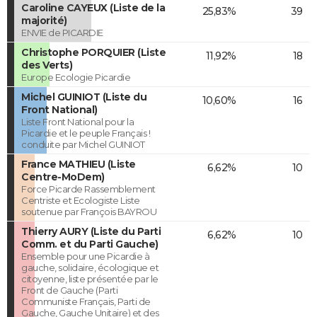
Caroline CAYEUX (Liste de la
25,83%
39
majorité)
ENVIE de PICARDIE
Christophe PORQUIER (Liste
11,92%
18
des Verts)
Europe Ecologie Picardie
Michel GUINIOT (Liste du
10,60%
16
Front National)
Liste Front National pour la
Picardie et le peuple Français !
conduite par Michel GUINIOT
France MATHIEU (Liste
6,62%
10
Centre-MoDem)
Force Picarde Rassemblement
Centriste et Ecologiste Liste
soutenue par François BAYROU
Thierry AURY (Liste du Parti
6,62%
10
Comm. et du Parti Gauche)
Ensemble pour une Picardie à
gauche, solidaire, écologique et
citoyenne, liste présentée par le
Front de Gauche (Parti
Communiste Français, Parti de
Gauche, Gauche Unitaire) et des