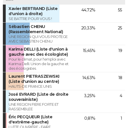
Xavier BERTRAND (Liste
44,72%
55
d'union à droite)
SE BATTRE POUR VOUS !
Sébastien CHENU
20,33%
25
(Rassemblement National)
UNE REGION QUI VOUS PROTEGE
AVEC SEBASTIEN CHENU
Karima DELLI (Liste d'union à
15,45%
19
gauche avec des écologiste)
Pour le climat, pour l'emploi avec
Karima Delli. Union de la gauche et
des écologistes.
Laurent PIETRASZEWSKI
14,63%
18
(Liste d'union au centre)
HAUTS-DE FRANCE UNIS
José EVRARD (Liste de droite
3,25%
4
souverainiste)
UNE REGION FIERE FORTE ET
RASSEMBLEE
Éric PECQUEUR (Liste
0,81%
1
d'extrême-gauche)
LUTTE OUVRIÈRE - FAIRE