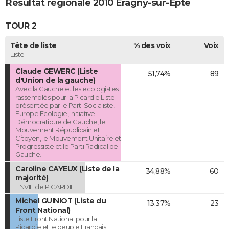
Résultat régionale 2010 Éragny-sur-Epte
TOUR 2
Tête de liste
% des voix
Voix
Liste
Claude GEWERC (Liste
51,74%
89
d'Union de la gauche)
Avec la Gauche et les ecologistes
rassemblés pour la Picardie Liste
présentée par le Parti Socialiste,
Europe Ecologie, Initiative
Démocratique de Gauche, le
Mouvement Républicain et
Citoyen, le Mouvement Unitaire et
Progressiste et le Parti Radical de
Gauche.
Caroline CAYEUX (Liste de la
34,88%
60
majorité)
ENVIE de PICARDIE
Michel GUINIOT (Liste du
13,37%
23
Front National)
Liste Front National pour la
Picardie et le peuple Français !