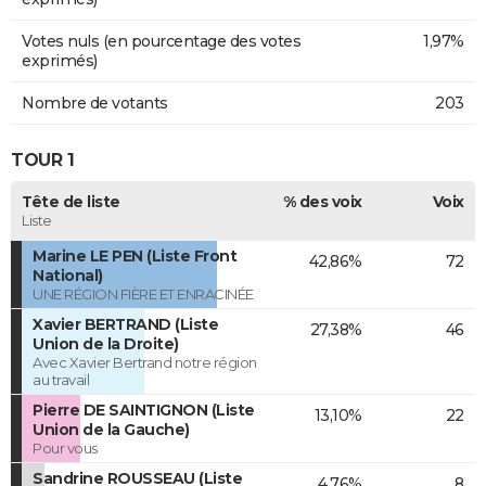
Votes nuls (en pourcentage des votes
1,97%
exprimés)
Nombre de votants
203
TOUR 1
Tête de liste
% des voix
Voix
Liste
Marine LE PEN (Liste Front
42,86%
72
National)
UNE RÉGION FIÈRE ET ENRACINÉE
Xavier BERTRAND (Liste
27,38%
46
Union de la Droite)
Avec Xavier Bertrand notre région
au travail
Pierre DE SAINTIGNON (Liste
13,10%
22
Union de la Gauche)
Pour vous
Sandrine ROUSSEAU (Liste
4,76%
8