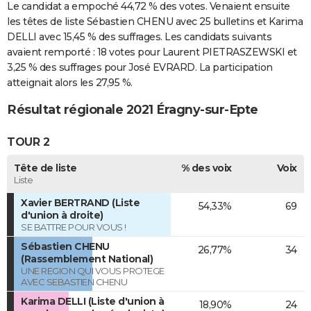
Le candidat a empoché 44,72 % des votes. Venaient ensuite
les têtes de liste Sébastien CHENU avec 25 bulletins et Karima
DELLI avec 15,45 % des suffrages. Les candidats suivants
avaient remporté : 18 votes pour Laurent PIETRASZEWSKI et
3,25 % des suffrages pour José EVRARD. La participation
atteignait alors les 27,95 %.
Résultat régionale 2021 Éragny-sur-Epte
TOUR 2
Tête de liste
% des voix
Voix
Liste
Xavier BERTRAND (Liste
54,33%
69
d'union à droite)
SE BATTRE POUR VOUS !
Sébastien CHENU
26,77%
34
(Rassemblement National)
UNE REGION QUI VOUS PROTEGE
AVEC SEBASTIEN CHENU
Karima DELLI (Liste d'union à
18,90%
24