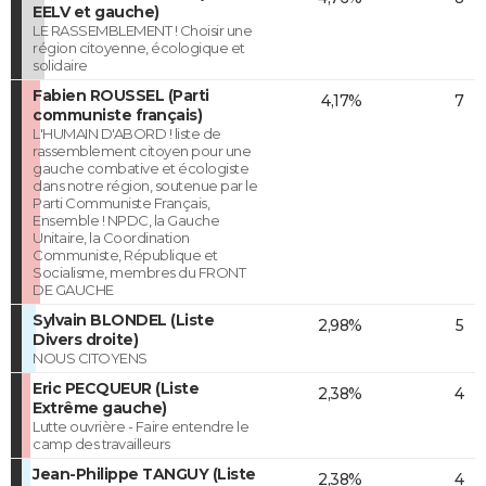
EELV et gauche)
LE RASSEMBLEMENT ! Choisir une
région citoyenne, écologique et
solidaire
Fabien ROUSSEL (Parti
4,17%
7
communiste français)
L'HUMAIN D'ABORD ! liste de
rassemblement citoyen pour une
gauche combative et écologiste
dans notre région, soutenue par le
Parti Communiste Français,
Ensemble ! NPDC, la Gauche
Unitaire, la Coordination
Communiste, République et
Socialisme, membres du FRONT
DE GAUCHE
Sylvain BLONDEL (Liste
2,98%
5
Divers droite)
NOUS CITOYENS
Eric PECQUEUR (Liste
2,38%
4
Extrême gauche)
Lutte ouvrière - Faire entendre le
camp des travailleurs
Jean-Philippe TANGUY (Liste
2,38%
4