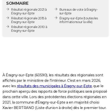
SOMMAIRE
City break
Voyage de noces
Climat
Destinations
Voyage nature
Forum
+
PHOTO
Résultat régionale 2021 à
Bureaux de vote à Éragny-
Éragny-sur-Epte
sur-Epte
GUIDES D'ACHAT
Résultat régionale 2015 à
Éragny-sur-Epte
(toutes les
Éragny-sur-Epte
informations sur la ville)
BONS PLANS
Résultat régionale 2010 à
Éragny-sur-Epte
CARTE DE VOEUX
Carte Bonne année
Carte Pâques
Carte de Noël
Carte Saint-Valentin
Carte d'anniversaire
DICTIONNAIRE
Biographies
Expressions
Dictionnaire
Citations
Proverbes
PROGRAMME TV
COPAINS D'AVANT
À Éragny-sur-Epte (60590), les résultats des régionales sont
Se connecter
Collèges
Universités
Service militaire
S'inscrire
Lycées
Primaires
Entreprises
Avis de recherche
AVIS DE DÉCÈS
affichés par le ministère de l'Intérieur. C'est en mars 2026,
avec les
résultats des municipales à Éragny-sur-Epte
, que le
FORUM
prochain aperçu des rapports de force politiques sera proposé
Lifestyle
Sport
Television
Cinema
Bricolage
Culture
Auto
Voyage
dans cette ville. Lors des précédentes élections régionales en
2021, la commune d'Éragny-sur-Epte a en majorité choisi
Xavier BERTRAND (Liste d'union à droite) dès le premier tour.