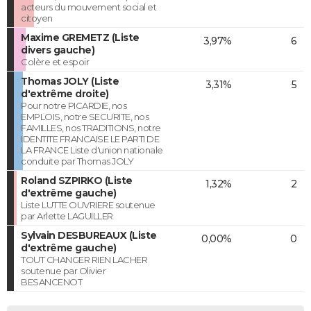
acteurs du mouvement social et
citoyen
Maxime GREMETZ (Liste
3,97%
6
divers gauche)
Colère et espoir
Thomas JOLY (Liste
3,31%
5
d'extrême droite)
Pour notre PICARDIE, nos
EMPLOIS, notre SECURITE, nos
FAMILLES, nos TRADITIONS, notre
IDENTITE FRANCAISE LE PARTI DE
LA FRANCE Liste d'union nationale
conduite par Thomas JOLY
Roland SZPIRKO (Liste
1,32%
2
d'extrême gauche)
Liste LUTTE OUVRIERE soutenue
par Arlette LAGUILLER
Sylvain DESBUREAUX (Liste
0,00%
0
d'extrême gauche)
TOUT CHANGER RIEN LACHER
soutenue par Olivier
BESANCENOT