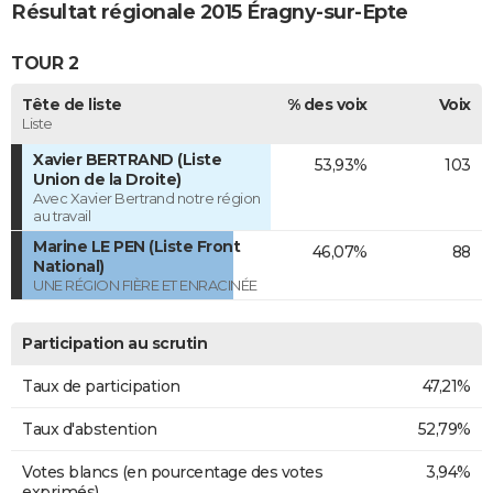
Résultat régionale 2015 Éragny-sur-Epte
TOUR 2
Tête de liste
% des voix
Voix
Liste
Xavier BERTRAND (Liste
53,93%
103
Union de la Droite)
Avec Xavier Bertrand notre région
au travail
Marine LE PEN (Liste Front
46,07%
88
National)
UNE RÉGION FIÈRE ET ENRACINÉE
Participation au scrutin
Taux de participation
47,21%
Taux d'abstention
52,79%
Votes blancs (en pourcentage des votes
3,94%
exprimés)