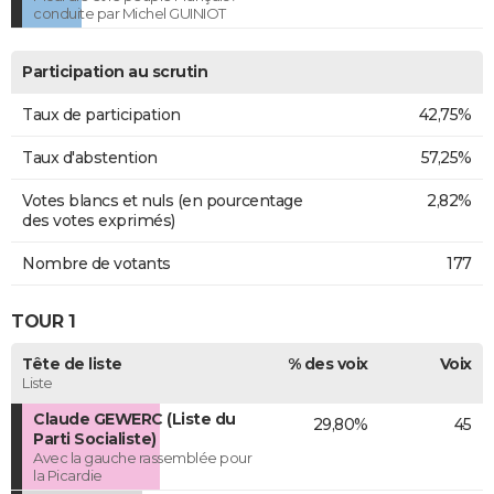
conduite par Michel GUINIOT
Participation au scrutin
Taux de participation
42,75%
Taux d'abstention
57,25%
Votes blancs et nuls (en pourcentage
2,82%
des votes exprimés)
Nombre de votants
177
TOUR 1
Tête de liste
% des voix
Voix
Liste
Claude GEWERC (Liste du
29,80%
45
Parti Socialiste)
Avec la gauche rassemblée pour
la Picardie