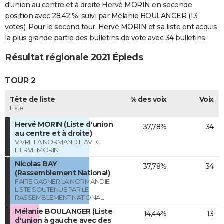
d'union au centre et à droite Hervé MORIN en seconde
position avec 28,42 %, suivi par Mélanie BOULANGER (13
votes). Pour le second tour, Hervé MORIN et sa liste ont acquis
la plus grande partie des bulletins de vote avec 34 bulletins.
Résultat régionale 2021 Épieds
TOUR 2
Tête de liste
% des voix
Voix
Liste
Hervé MORIN (Liste d'union
37,78%
34
au centre et à droite)
VIVRE LA NORMANDIE AVEC
HERVE MORIN
Nicolas BAY
37,78%
34
(Rassemblement National)
FAIRE GAGNER LA NORMANDIE
LISTE SOUTENUE PAR LE
RASSEMBLEMENT NATIONAL
Mélanie BOULANGER (Liste
14,44%
13
d'union à gauche avec des