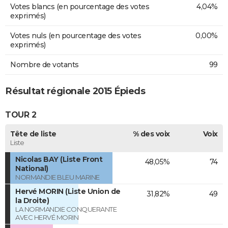
Votes blancs (en pourcentage des votes
4,04%
exprimés)
Votes nuls (en pourcentage des votes
0,00%
exprimés)
Nombre de votants
99
Résultat régionale 2015 Épieds
TOUR 2
Tête de liste
% des voix
Voix
Liste
Nicolas BAY (Liste Front
48,05%
74
National)
NORMANDIE BLEU MARINE
Hervé MORIN (Liste Union de
31,82%
49
la Droite)
LA NORMANDIE CONQUERANTE
AVEC HERVÉ MORIN