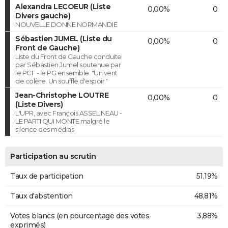
Alexandra LECOEUR (Liste
0,00%
0
Divers gauche)
NOUVELLE DONNE NORMANDIE
Sébastien JUMEL (Liste du
0,00%
0
Front de Gauche)
Liste du Front de Gauche conduite
par Sébastien Jumel soutenue par
le PCF - le PG ensemble. "Un vent
de colère. Un souffle d'espoir."
Jean-Christophe LOUTRE
0,00%
0
(Liste Divers)
L'UPR, avec François ASSELINEAU -
LE PARTI QUI MONTE malgré le
silence des médias
Participation au scrutin
Taux de participation
51,19%
Taux d'abstention
48,81%
Votes blancs (en pourcentage des votes
3,88%
exprimés)