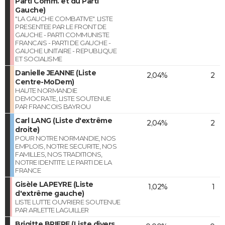
Parti Comm. et du Parti
Gauche)
"LA GAUCHE COMBATIVE". LISTE
PRESENTEE PAR LE FRONT DE
GAUCHE - PARTI COMMUNISTE
FRANCAIS - PARTI DE GAUCHE -
GAUCHE UNITAIRE - REPUBLIQUE
ET SOCIALISME
Danielle JEANNE (Liste
2,04%
2
Centre-MoDem)
HAUTE NORMANDIE
DEMOCRATE, LISTE SOUTENUE
PAR FRANCOIS BAYROU
Carl LANG (Liste d'extrême
2,04%
2
droite)
POUR NOTRE NORMANDIE, NOS
EMPLOIS, NOTRE SECURITE, NOS
FAMILLES, NOS TRADITIONS,
NOTRE IDENTITE. LE PARTI DE LA
FRANCE
Gisèle LAPEYRE (Liste
1,02%
1
d'extrême gauche)
LISTE LUTTE OUVRIERE SOUTENUE
PAR ARLETTE LAGUILLER
Brigitte BRIERE (Liste divers