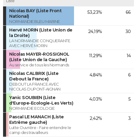
Liste
Nicolas BAY (Liste Front
53,23%
66
National)
NORMANDIE BLEU MARINE
Hervé MORIN (Liste Union de
24,19%
30
la Droite)
LA NORMANDIE CONQUERANTE
AVEC HERVÉ MORIN
Nicolas MAYER-ROSSIGNOL
11,29%
14
(Liste Union de la Gauche)
Au service de tous les Normands
Nicolas CALBRIX (Liste
4,84%
6
Debout la France)
DEBOUT LA FRANCE AVEC
NICOLAS DUPONT-AIGNAN
Yanic SOUBIEN (Liste
4,03%
5
d'Europe-Ecologie-Les Verts)
NORMANDIE ECOLOGIE
Pascal LE MANACH (Liste
2,42%
3
Extrême gauche)
Lutte Ouvrière - Faire entendre le
camp des travailleurs