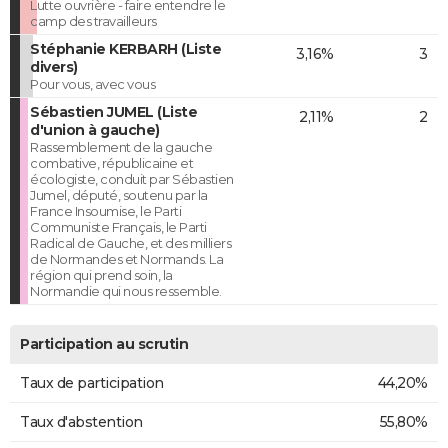
Lutte ouvrière - faire entendre le
camp des travailleurs
Stéphanie KERBARH (Liste
3,16%
3
divers)
Pour vous, avec vous
Sébastien JUMEL (Liste
2,11%
2
d'union à gauche)
Rassemblement de la gauche
combative, républicaine et
écologiste, conduit par Sébastien
Jumel, député, soutenu par la
France Insoumise, le Parti
Communiste Français, le Parti
Radical de Gauche, et des milliers
de Normandes et Normands. La
région qui prend soin, la
Normandie qui nous ressemble.
Participation au scrutin
Taux de participation
44,20%
Taux d'abstention
55,80%