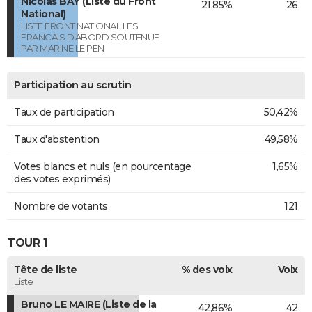
Nicolas BAY (Liste du Front
21,85%
26
National)
LISTE FRONT NATIONAL LES
FRANCAIS D'ABORD SOUTENUE
PAR MARINE LE PEN
Participation au scrutin
Taux de participation
50,42%
Taux d'abstention
49,58%
Votes blancs et nuls (en pourcentage
1,65%
des votes exprimés)
Nombre de votants
121
TOUR 1
Tête de liste
% des voix
Voix
Liste
Bruno LE MAIRE (Liste de la
42,86%
42