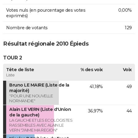
Votes nuls (en pourcentage des votes
0,00%
exprimés)
Nombre de votants
129
Résultat régionale 2010 Épieds
TOUR 2
Tête de liste
% des voix
Voix
Liste
Bruno LE MAIRE (Liste de la
41,18%
49
majorité)
"POUR UNE NOUVELLE
NORMANDIE"
Alain LE VERN (Liste d'Union
36,97%
44
de la gauche)
LA GAUCHE ET LES ECOLOGISTES
RASSEMBLES AVEC ALAIN LE
VERN "J'AIME MA REGION"