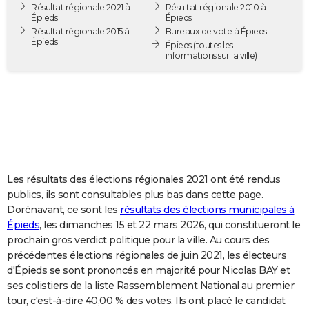
Résultat régionale 2021 à
Résultat régionale 2010 à
City break
Voyage de noces
Climat
Destinations
Voyage nature
Forum
+
PHOTO
Épieds
Épieds
Résultat régionale 2015 à
Bureaux de vote à Épieds
Épieds
GUIDES D'ACHAT
Épieds
(toutes les
informations sur la ville)
BONS PLANS
CARTE DE VOEUX
Carte Bonne année
Carte Pâques
Carte de Noël
Carte Saint-Valentin
Carte d'anniversaire
DICTIONNAIRE
Biographies
Expressions
Dictionnaire
Citations
Proverbes
PROGRAMME TV
Les résultats des élections régionales 2021 ont été rendus
COPAINS D'AVANT
publics, ils sont consultables plus bas dans cette page.
Dorénavant, ce sont les
résultats des élections municipales à
Se connecter
Collèges
Universités
Service militaire
S'inscrire
Lycées
Primaires
Entreprises
Avis de recherche
AVIS DE DÉCÈS
Épieds
, les dimanches 15 et 22 mars 2026, qui constitueront le
prochain gros verdict politique pour la ville. Au cours des
FORUM
précédentes élections régionales de juin 2021, les électeurs
Lifestyle
Sport
Television
Cinema
Bricolage
Culture
Auto
Voyage
d'Épieds se sont prononcés en majorité pour Nicolas BAY et
ses colistiers de la liste Rassemblement National au premier
tour, c'est-à-dire 40,00 % des votes. Ils ont placé le candidat