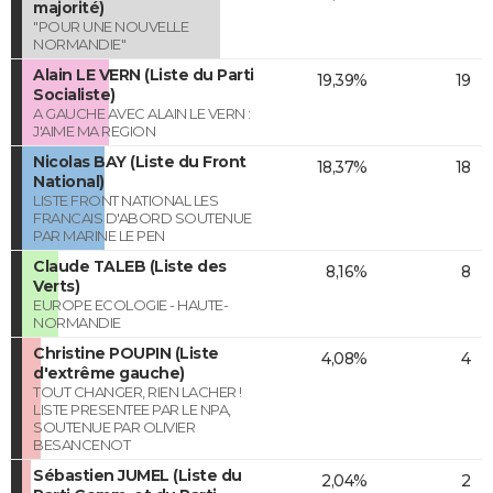
majorité)
"POUR UNE NOUVELLE
NORMANDIE"
Alain LE VERN (Liste du Parti
19,39%
19
Socialiste)
A GAUCHE AVEC ALAIN LE VERN :
J'AIME MA REGION
Nicolas BAY (Liste du Front
18,37%
18
National)
LISTE FRONT NATIONAL LES
FRANCAIS D'ABORD SOUTENUE
PAR MARINE LE PEN
Claude TALEB (Liste des
8,16%
8
Verts)
EUROPE ECOLOGIE - HAUTE-
NORMANDIE
Christine POUPIN (Liste
4,08%
4
d'extrême gauche)
TOUT CHANGER, RIEN LACHER !
LISTE PRESENTEE PAR LE NPA,
SOUTENUE PAR OLIVIER
BESANCENOT
Sébastien JUMEL (Liste du
2,04%
2