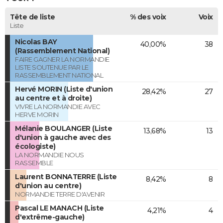
Tête de liste
% des voix
Voix
Liste
Nicolas BAY
40,00%
38
(Rassemblement National)
FAIRE GAGNER LA NORMANDIE
LISTE SOUTENUE PAR LE
RASSEMBLEMENT NATIONAL
Hervé MORIN (Liste d'union
28,42%
27
au centre et à droite)
VIVRE LA NORMANDIE AVEC
HERVE MORIN
Mélanie BOULANGER (Liste
13,68%
13
d'union à gauche avec des
écologiste)
LA NORMANDIE NOUS
RASSEMBLE
Laurent BONNATERRE (Liste
8,42%
8
d'union au centre)
NORMANDIE TERRE D'AVENIR
Pascal LE MANACH (Liste
4,21%
4
d'extrême-gauche)