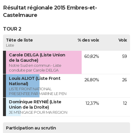
Résultat régionale 2015 Embres-et-
Castelmaure
TOUR 2
Tête de liste
% des voix
Voix
Liste
Carole DELGA (Liste Union
60,82%
59
de la Gauche)
Notre Sud en commun - Liste
conduite par Carole DELGA
Louis ALIOT (Liste Front
26,80%
26
National)
LISTE FRONT NATIONAL
PRESENTEE PAR MARINE LE PEN
Dominique REYNIÉ (Liste
12,37%
12
Union de la Droite)
JE M'ENGAGE POUR MA REGION
Participation au scrutin