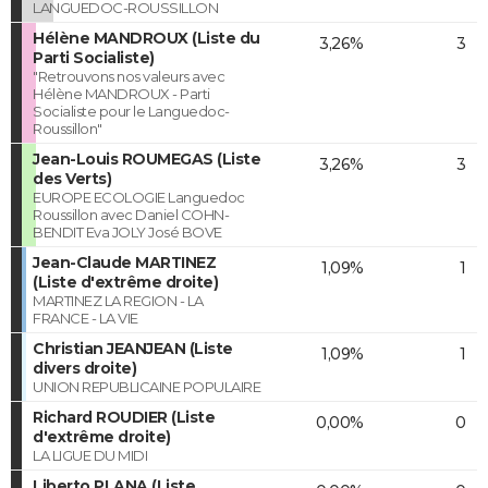
LANGUEDOC-ROUSSILLON
Hélène MANDROUX (Liste du
3,26%
3
Parti Socialiste)
"Retrouvons nos valeurs avec
Hélène MANDROUX - Parti
Socialiste pour le Languedoc-
Roussillon"
Jean-Louis ROUMEGAS (Liste
3,26%
3
des Verts)
EUROPE ECOLOGIE Languedoc
Roussillon avec Daniel COHN-
BENDIT Eva JOLY José BOVE
Jean-Claude MARTINEZ
1,09%
1
(Liste d'extrême droite)
MARTINEZ LA REGION - LA
FRANCE - LA VIE
Christian JEANJEAN (Liste
1,09%
1
divers droite)
UNION REPUBLICAINE POPULAIRE
Richard ROUDIER (Liste
0,00%
0
d'extrême droite)
LA LIGUE DU MIDI
Liberto PLANA (Liste