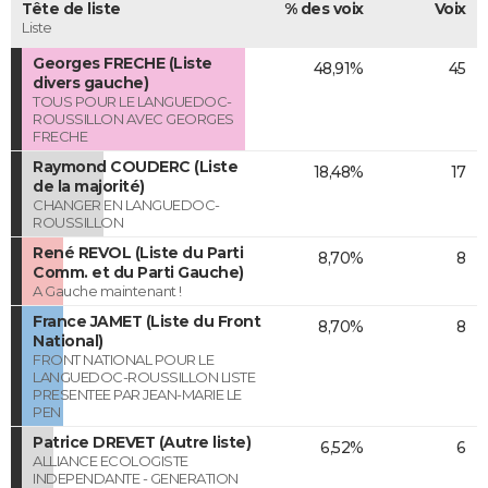
Tête de liste
% des voix
Voix
Liste
Georges FRECHE (Liste
48,91%
45
divers gauche)
TOUS POUR LE LANGUEDOC-
ROUSSILLON AVEC GEORGES
FRECHE
Raymond COUDERC (Liste
18,48%
17
de la majorité)
CHANGER EN LANGUEDOC-
ROUSSILLON
René REVOL (Liste du Parti
8,70%
8
Comm. et du Parti Gauche)
A Gauche maintenant !
France JAMET (Liste du Front
8,70%
8
National)
FRONT NATIONAL POUR LE
LANGUEDOC-ROUSSILLON LISTE
PRESENTEE PAR JEAN-MARIE LE
PEN
Patrice DREVET (Autre liste)
6,52%
6
ALLIANCE ECOLOGISTE
INDEPENDANTE - GENERATION