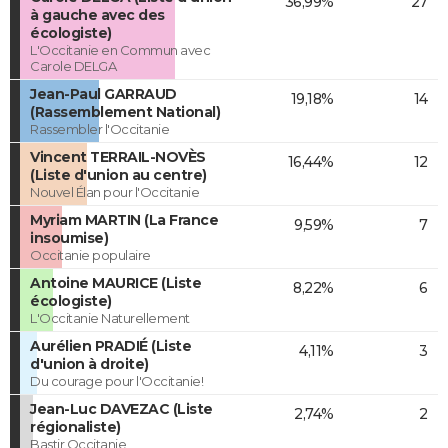
36,99%
27
à gauche avec des
écologiste)
L'Occitanie en Commun avec
Carole DELGA
Jean-Paul GARRAUD
19,18%
14
(Rassemblement National)
Rassembler l'Occitanie
Vincent TERRAIL-NOVÈS
16,44%
12
(Liste d'union au centre)
Nouvel Élan pour l'Occitanie
Myriam MARTIN (La France
9,59%
7
insoumise)
Occitanie populaire
Antoine MAURICE (Liste
8,22%
6
écologiste)
L'Occitanie Naturellement
Aurélien PRADIÉ (Liste
4,11%
3
d'union à droite)
Du courage pour l'Occitanie!
Jean-Luc DAVEZAC (Liste
2,74%
2
régionaliste)
Bastir Occitanie