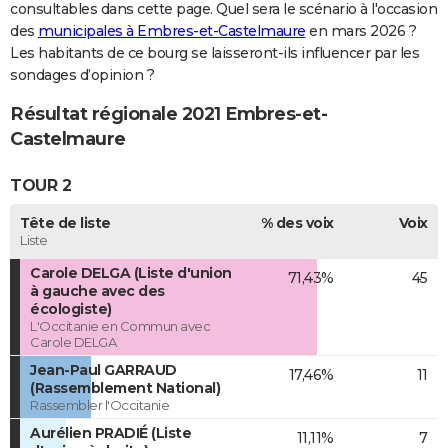
consultables dans cette page. Quel sera le scénario à l'occasion
des
municipales à Embres-et-Castelmaure
en mars 2026 ?
Les habitants de ce bourg se laisseront-ils influencer par les
sondages d’opinion ?
Résultat régionale 2021 Embres-et-
Castelmaure
TOUR 2
Tête de liste
% des voix
Voix
Liste
Carole DELGA (Liste d'union
71,43%
45
à gauche avec des
écologiste)
L'Occitanie en Commun avec
Carole DELGA
Jean-Paul GARRAUD
17,46%
11
(Rassemblement National)
Rassembler l'Occitanie
Aurélien PRADIÉ (Liste
11,11%
7