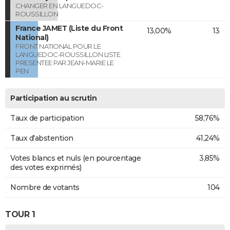
CHANGER EN LANGUEDOC-
ROUSSILLON
France JAMET (Liste du Front
13,00%
13
National)
FRONT NATIONAL POUR LE
LANGUEDOC-ROUSSILLON LISTE
PRESENTEE PAR JEAN-MARIE LE
PEN
Participation au scrutin
Taux de participation
58,76%
Taux d'abstention
41,24%
Votes blancs et nuls (en pourcentage
3,85%
des votes exprimés)
Nombre de votants
104
TOUR 1