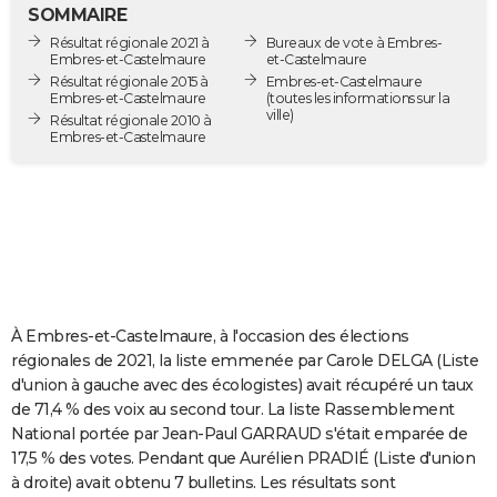
SOMMAIRE
City break
Voyage de noces
Climat
Destinations
Voyage nature
Forum
+
PHOTO
Résultat régionale 2021 à
Bureaux de vote à Embres-
Embres-et-Castelmaure
et-Castelmaure
GUIDES D'ACHAT
Résultat régionale 2015 à
Embres-et-Castelmaure
Embres-et-Castelmaure
(toutes les informations sur la
ville)
BONS PLANS
Résultat régionale 2010 à
Embres-et-Castelmaure
CARTE DE VOEUX
Carte Bonne année
Carte Pâques
Carte de Noël
Carte Saint-Valentin
Carte d'anniversaire
DICTIONNAIRE
Biographies
Expressions
Dictionnaire
Citations
Proverbes
PROGRAMME TV
COPAINS D'AVANT
À Embres-et-Castelmaure, à l'occasion des élections
Se connecter
Collèges
Universités
Service militaire
S'inscrire
Lycées
Primaires
Entreprises
Avis de recherche
AVIS DE DÉCÈS
régionales de 2021, la liste emmenée par Carole DELGA (Liste
d'union à gauche avec des écologistes) avait récupéré un taux
FORUM
de 71,4 % des voix au second tour. La liste Rassemblement
Lifestyle
Sport
Television
Cinema
Bricolage
Culture
Auto
Voyage
National portée par Jean-Paul GARRAUD s'était emparée de
17,5 % des votes. Pendant que Aurélien PRADIÉ (Liste d'union
à droite) avait obtenu 7 bulletins. Les résultats sont