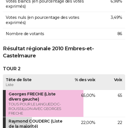
Votes blancs (en pourcentage des votes
6,98%
exprimés)
Votes nuls (en pourcentage des votes
3,49%
exprimés)
Nombre de votants
86
Résultat régionale 2010 Embres-et-
Castelmaure
TOUR 2
Tête de liste
% des voix
Voix
Liste
Georges FRECHE (Liste
65,00%
65
divers gauche)
TOUS POUR LE LANGUEDOC-
ROUSSILLON AVEC GEORGES
FRECHE
Raymond COUDERC (Liste
22,00%
22
de la majorité)