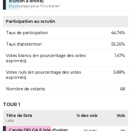
d'union à droite)
Du courage pour l'Occitanie!
Participation au scrutin
Taux de participation
44,74%
Taux d'abstention
55,26%
Votes blancs (en pourcentage des votes
1,47%
exprimés)
Votes nuls (en pourcentage des votes
5,88%
exprimés)
Nombre de votants
68
TOUR 1
Tête de liste
% des voix
Voix
Liste
Carole DELGA (Liste d'union