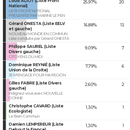
Louis ALIOT (Liste Front
25,97%
20
National)
LISTE FRONT NATIONAL
PRESENTEE PAR MARINE LE PEN
Gérard ONESTA (Liste EELV
16,88%
13
et gauche)
NOUVEAU MONDE EN COMMUN
Liste conduite par Gérard ONESTA
Philippe SAUREL (Liste
9,09%
7
Divers gauche)
CITOYENS DU MIDI
Dominique REYNIÉ (Liste
7,79%
6
Union de la Droite)
JE M'ENGAGE POUR MA REGION
Gilles FABRE (Liste Divers
2,60%
2
gauche)
Indignez-vous avec NOUVELLE
DONNE
Christophe CAVARD (Liste
1,30%
1
Ecologiste)
Le Bien Commun
Damien LEMPEREUR (Liste
1,30%
1
Debout la France)