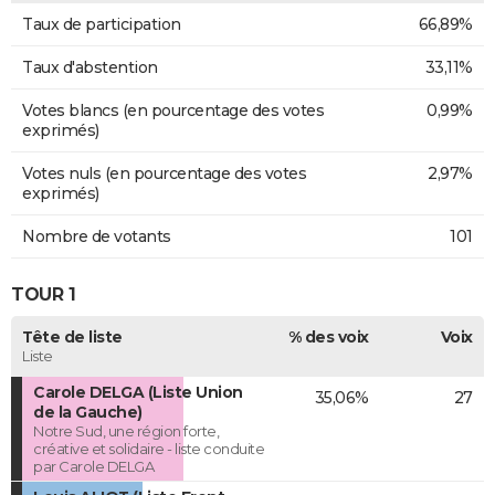
Taux de participation
66,89%
Taux d'abstention
33,11%
Votes blancs (en pourcentage des votes
0,99%
exprimés)
Votes nuls (en pourcentage des votes
2,97%
exprimés)
Nombre de votants
101
TOUR 1
Tête de liste
% des voix
Voix
Liste
Carole DELGA (Liste Union
35,06%
27
de la Gauche)
Notre Sud, une région forte,
créative et solidaire - liste conduite
par Carole DELGA