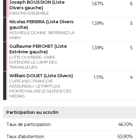
Joseph BOUSSION (Liste
1,67%
6
Divers gauche)
FAISONS ENSEMBLE
Nicolas PEREIRA (Liste Divers
1,39%
5
gauche)
NOUVELLE DONNE : REPRENEZ LA
MAIN !
Guillaume PERCHET (Liste
1,39%
5
Extrême gauche)
LUTTE OUVRIERE - FAIRE
ENTENDRE LE CAMP DES
TRAVAILLEURS
William DOUET (Liste Divers)
1,11%
4
L'UPR AVEC FRANCOIS
ASSELINEAU - LE PARTI QUI
MONTE MALGRE LE SILENCE DES
MEDIAS
Participation au scrutin
Taux de participation
46,10%
Taux d'abstention
53,90%