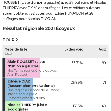
ROUSSET (Liste d'union à gauche) avec 57 bulletins et Nicolas
THIERRY avec 11,9 % des suffrages. Les candidats suivants
avaient obtenu : 32 votes pour Eddie PUYJALON et 28
suffrages pour Nicolas FLORIAN.
Résultat régionale 2021 Écoyeux
TOUR 2
Tête de liste
% des voix
Voix
Liste
Alain ROUSSET (Liste
33,71%
89
d'union à gauche)
Nos Territoires nos énergies avec
Alain Rousset
Edwige DIAZ
26,89%
71
(Rassemblement National)
Une région au service de la France
liste soutenue par le
Rassemblement National
Nicolas THIERRY (Liste
15,15%
40
écologiste)