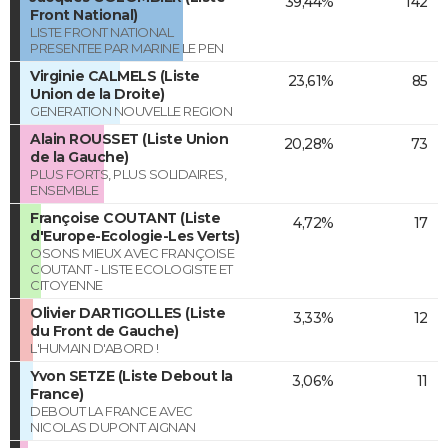
39,44%
142
Front National)
LISTE FRONT NATIONAL
PRESENTEE PAR MARINE LE PEN
Virginie CALMELS (Liste
23,61%
85
Union de la Droite)
GENERATION NOUVELLE REGION
Alain ROUSSET (Liste Union
20,28%
73
de la Gauche)
PLUS FORTS, PLUS SOLIDAIRES,
ENSEMBLE
Françoise COUTANT (Liste
4,72%
17
d'Europe-Ecologie-Les Verts)
OSONS MIEUX AVEC FRANÇOISE
COUTANT - LISTE ECOLOGISTE ET
CITOYENNE
Olivier DARTIGOLLES (Liste
3,33%
12
du Front de Gauche)
L'HUMAIN D'ABORD !
Yvon SETZE (Liste Debout la
3,06%
11
France)
DEBOUT LA FRANCE AVEC
NICOLAS DUPONT AIGNAN