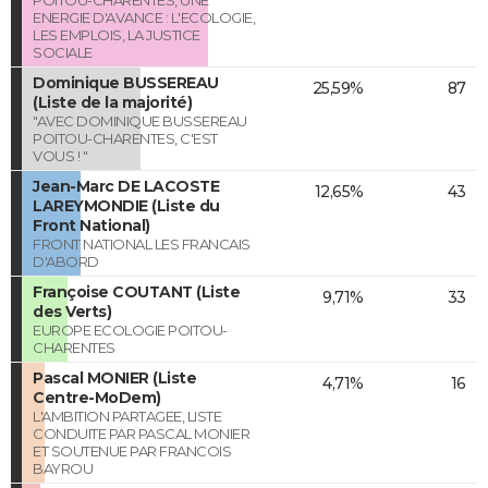
ENERGIE D'AVANCE : L'ECOLOGIE,
LES EMPLOIS, LA JUSTICE
SOCIALE
Dominique BUSSEREAU
25,59%
87
(Liste de la majorité)
"AVEC DOMINIQUE BUSSEREAU
POITOU-CHARENTES, C'EST
VOUS ! "
Jean-Marc DE LACOSTE
12,65%
43
LAREYMONDIE (Liste du
Front National)
FRONT NATIONAL LES FRANCAIS
D'ABORD
Françoise COUTANT (Liste
9,71%
33
des Verts)
EUROPE ECOLOGIE POITOU-
CHARENTES
Pascal MONIER (Liste
4,71%
16
Centre-MoDem)
L'AMBITION PARTAGEE, LISTE
CONDUITE PAR PASCAL MONIER
ET SOUTENUE PAR FRANCOIS
BAYROU