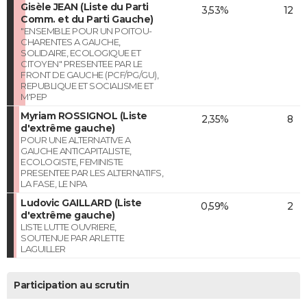
Gisèle JEAN (Liste du Parti
3,53%
12
Comm. et du Parti Gauche)
"ENSEMBLE POUR UN POITOU-
CHARENTES A GAUCHE,
SOLIDAIRE, ECOLOGIQUE ET
CITOYEN" PRESENTEE PAR LE
FRONT DE GAUCHE (PCF/PG/GU),
REPUBLIQUE ET SOCIALISME ET
M'PEP
Myriam ROSSIGNOL (Liste
2,35%
8
d'extrême gauche)
POUR UNE ALTERNATIVE A
GAUCHE ANTICAPITALISTE,
ECOLOGISTE, FEMINISTE
PRESENTEE PAR LES ALTERNATIFS,
LA FASE, LE NPA
Ludovic GAILLARD (Liste
0,59%
2
d'extrême gauche)
LISTE LUTTE OUVRIERE,
SOUTENUE PAR ARLETTE
LAGUILLER
Participation au scrutin