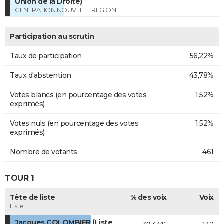
Union de la Droite)
GENERATION NOUVELLE REGION
Participation au scrutin
Taux de participation
56,22%
Taux d'abstention
43,78%
Votes blancs (en pourcentage des votes
1,52%
exprimés)
Votes nuls (en pourcentage des votes
1,52%
exprimés)
Nombre de votants
461
TOUR 1
Tête de liste
% des voix
Voix
Liste
Jacques COLOMBIER (Liste