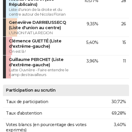
10,07%
28
Républicains)
Liste d'union de la droite et du
centre autour de Nicolas Florian
Geneviève DARRIEUSSECQ
9,35%
26
(Liste d'union au centre)
L'UNION FAIT LA REGION
Clémence GUETTÉ (Liste
5,40%
15
d'extrême-gauche)
On est là !
Guillaume PERCHET (Liste
3,96%
11
d'extrême-gauche)
Lutte Ouvrière - Faire entendre le
camp des travailleurs
Participation au scrutin
Taux de participation
30,72%
Taux d'abstention
69,28%
Votes blancs (en pourcentage des votes
3,40%
exprimés)