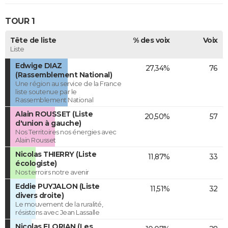
TOUR 1
Tête de liste
% des voix
Voix
Liste
Edwige DIAZ
27,34%
76
(Rassemblement National)
Une région au service de la France
liste soutenue par le
Rassemblement National
Alain ROUSSET (Liste
20,50%
57
d'union à gauche)
Nos Territoires nos énergies avec
Alain Rousset
Nicolas THIERRY (Liste
11,87%
33
écologiste)
Nos terroirs notre avenir
Eddie PUYJALON (Liste
11,51%
32
divers droite)
Le mouvement de la ruralité,
résistons avec Jean Lassalle
Nicolas FLORIAN (Les