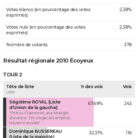
Votes blancs (en pourcentage des votes
2,38%
exprimés)
Votes nuls (en pourcentage des votes
2,38%
exprimés)
Nombre de votants
378
Résultat régionale 2010 Écoyeux
TOUR 2
Tête de liste
% des voix
Voix
Liste
Ségolène ROYAL (Liste
67,69%
243
d'Union de la gauche)
"Poitou-Charentes, une énergie
d'avance : l'écologie, les emplois,
la justice sociale"
Dominique BUSSEREAU
32,31%
116
(Liste de la majorité)