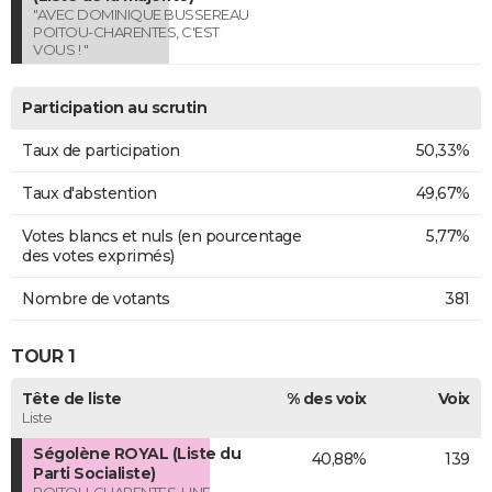
"AVEC DOMINIQUE BUSSEREAU
POITOU-CHARENTES, C'EST
VOUS ! "
Participation au scrutin
Taux de participation
50,33%
Taux d'abstention
49,67%
Votes blancs et nuls (en pourcentage
5,77%
des votes exprimés)
Nombre de votants
381
TOUR 1
Tête de liste
% des voix
Voix
Liste
Ségolène ROYAL (Liste du
40,88%
139
Parti Socialiste)
POITOU-CHARENTES, UNE