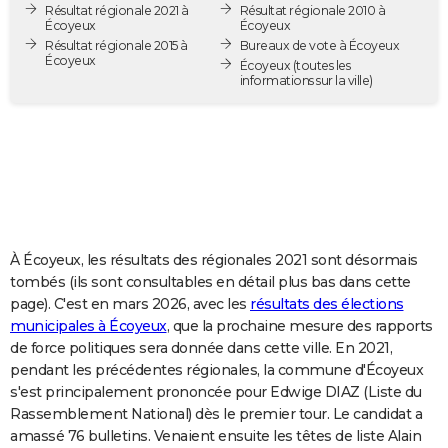
Résultat régionale 2021 à
Résultat régionale 2010 à
City break
Voyage de noces
Climat
Destinations
Voyage nature
Forum
+
PHOTO
Écoyeux
Écoyeux
Résultat régionale 2015 à
Bureaux de vote à Écoyeux
Écoyeux
GUIDES D'ACHAT
Écoyeux
(toutes les
informations sur la ville)
BONS PLANS
CARTE DE VOEUX
Carte Bonne année
Carte Pâques
Carte de Noël
Carte Saint-Valentin
Carte d'anniversaire
DICTIONNAIRE
Biographies
Expressions
Dictionnaire
Citations
Proverbes
PROGRAMME TV
À Écoyeux, les résultats des régionales 2021 sont désormais
COPAINS D'AVANT
tombés (ils sont consultables en détail plus bas dans cette
page). C'est en mars 2026, avec les
résultats des élections
Se connecter
Collèges
Universités
Service militaire
S'inscrire
Lycées
Primaires
Entreprises
Avis de recherche
AVIS DE DÉCÈS
municipales à Écoyeux
, que la prochaine mesure des rapports
de force politiques sera donnée dans cette ville. En 2021,
FORUM
pendant les précédentes régionales, la commune d'Écoyeux
Lifestyle
Sport
Television
Cinema
Bricolage
Culture
Auto
Voyage
s'est principalement prononcée pour Edwige DIAZ (Liste du
Rassemblement National) dès le premier tour. Le candidat a
amassé 76 bulletins. Venaient ensuite les têtes de liste Alain