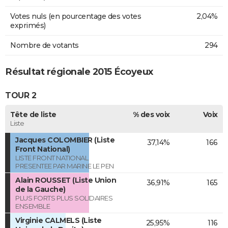
Votes nuls (en pourcentage des votes
2,04%
exprimés)
Nombre de votants
294
Résultat régionale 2015 Écoyeux
TOUR 2
Tête de liste
% des voix
Voix
Liste
Jacques COLOMBIER (Liste
37,14%
166
Front National)
LISTE FRONT NATIONAL
PRESENTEE PAR MARINE LE PEN
Alain ROUSSET (Liste Union
36,91%
165
de la Gauche)
PLUS FORTS PLUS SOLIDAIRES
ENSEMBLE
Virginie CALMELS (Liste
25,95%
116