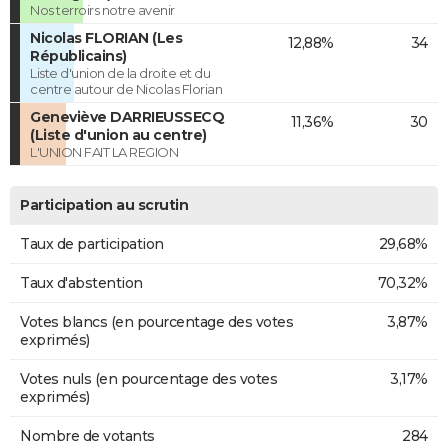
Nos terroirs notre avenir
Nicolas FLORIAN (Les
12,88%
34
Républicains)
Liste d'union de la droite et du
centre autour de Nicolas Florian
Geneviève DARRIEUSSECQ
11,36%
30
(Liste d'union au centre)
L'UNION FAIT LA REGION
Participation au scrutin
Taux de participation
29,68%
Taux d'abstention
70,32%
Votes blancs (en pourcentage des votes
3,87%
exprimés)
Votes nuls (en pourcentage des votes
3,17%
exprimés)
Nombre de votants
284