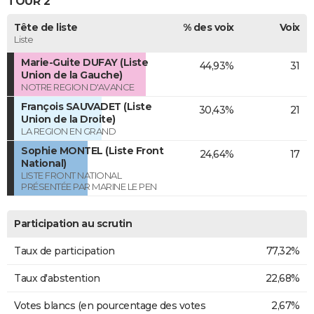
TOUR 2
Tête de liste
% des voix
Voix
Liste
Marie-Guite DUFAY (Liste
44,93%
31
Union de la Gauche)
NOTRE REGION D'AVANCE
François SAUVADET (Liste
30,43%
21
Union de la Droite)
LA REGION EN GRAND
Sophie MONTEL (Liste Front
24,64%
17
National)
LISTE FRONT NATIONAL
PRÉSENTÉE PAR MARINE LE PEN
Participation au scrutin
Taux de participation
77,32%
Taux d'abstention
22,68%
Votes blancs (en pourcentage des votes
2,67%