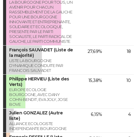
LA BOURGOGNE POUR TOUS, UN
AVENIR POUR CHACUN.
RASSEMBLEMENT DE LA GAUCHE
POUR UNE BOURGOGNE
INNOVANTE ET ENTREPRENANTE,
SOLIDAIRE ET ECOLOGIQUE,
PRESENTE PAR LE PARTI
SOCIALISTE, LE PARTI RADICAL DE
GAUCHE, LE PARTI COMMUNISTE
François SAUVADET (Liste de
27,69%
18
la majorité)
LISTE LA BOURGOGNE
DYNAMIQUE CONDUITE PAR
FRANCOIS SAUVADET
Philippe HERVIEU (Liste des
15,38%
10
Verts)
EUROPE ECOLOGIE
BOURGOGNE, AVEC DANY
COHN-BENDIT, EVA JOLY, JOSE
BOVE
Julien GONZALEZ (Autre
6,15%
4
liste)
ALLIANCE ECOLOGISTE
INDEPENDANTE BOURGOGNE
François DESEILLE (Liste