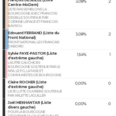
3,08%
2
Centre-MoDem)
LISTE RASSEMBLONS LA
BOURGOGNE AVEC FRANCOIS
DESEILLE SOUTENUE PAR
CORINNE LEPAGE ET FRANCOIS
BAYROU
Edouard FERRAND (Liste du
3,08%
2
Front National)
FRONT NATIONAL LES FRANCAIS
D'ABORD
Sylvie FAYE-PASTOR (Liste
1,54%
1
d'extrême gauche)
L'AUTRE GAUCHE EN
BOURGOGNE SOUTENUE PAR LE
NPA, LE PG, LA FASE ET
COMMUNISTES DE BOURGOGNE
Claire ROCHER (Liste
0,00%
0
d'extrême gauche)
LISTE LUTTE OUVRIERE SOUTENUE
PAR ARLETTE LAGUILLER
Joël MEKHANTAR (Liste
0,00%
0
divers gauche)
POUR LA BOURGOGNE
CITOYENNE "A GAUCHE SUR LES