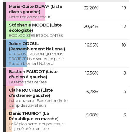
Marie-Guite DUFAY (Liste
32,20%
19
divers gauche)
Notre région par coeur
Stéphanie MODDE (Liste
20,34%
12
écologiste)
ECOLOGISTES ET SOLIDAIRES
Julien ODOUL
16,95%
10
(Rassemblement National)
POUR UNE REGION QUI VOUS
PROTEGE Liste soutenue par le
Rassemblement National
Bastien FAUDOT (Liste
13,56%
8
d'union à gauche)
Le temps des cerises
Claire ROCHER (Liste
6,78%
4
d'extrême-gauche)
Lutte ouvrière - Faire entendre le
camp des travailleurs
Denis THURIOT (La
5,08%
3
République en marche)
La Région partout et pour tous -
Majorité présidentielle