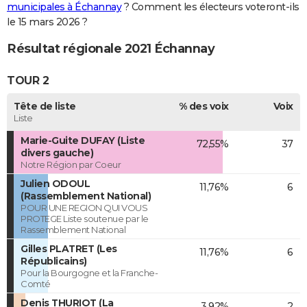
municipales à Échannay
? Comment les électeurs voteront-ils
le 15 mars 2026 ?
Résultat régionale 2021 Échannay
TOUR 2
Tête de liste
% des voix
Voix
Liste
Marie-Guite DUFAY (Liste
72,55%
37
divers gauche)
Notre Région par Coeur
Julien ODOUL
11,76%
6
(Rassemblement National)
POUR UNE REGION QUI VOUS
PROTEGE Liste soutenue par le
Rassemblement National
Gilles PLATRET (Les
11,76%
6
Républicains)
Pour la Bourgogne et la Franche-
Comté
Denis THURIOT (La
3,92%
2