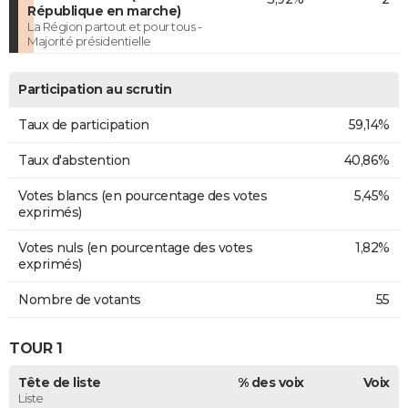
République en marche)
La Région partout et pour tous -
Majorité présidentielle
Participation au scrutin
Taux de participation
59,14%
Taux d'abstention
40,86%
Votes blancs (en pourcentage des votes
5,45%
exprimés)
Votes nuls (en pourcentage des votes
1,82%
exprimés)
Nombre de votants
55
TOUR 1
Tête de liste
% des voix
Voix
Liste