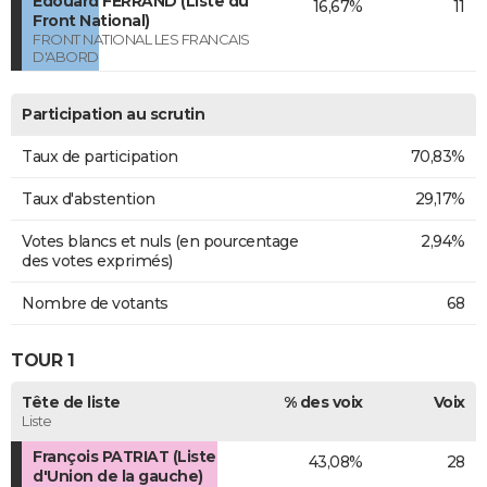
Edouard FERRAND (Liste du
16,67%
11
Front National)
FRONT NATIONAL LES FRANCAIS
D'ABORD
Participation au scrutin
Taux de participation
70,83%
Taux d'abstention
29,17%
Votes blancs et nuls (en pourcentage
2,94%
des votes exprimés)
Nombre de votants
68
TOUR 1
Tête de liste
% des voix
Voix
Liste
François PATRIAT (Liste
43,08%
28
d'Union de la gauche)