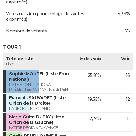
exprimés)
Votes nuls (en pourcentage des votes
5,33%
exprimés)
Nombre de votants
75
TOUR 1
Tête de liste
% des voix
Voix
Liste
Sophie MONTEL (Liste Front
25,81%
16
National)
LISTE FRONT NATIONAL
PRÉSENTÉE PAR MARINE LE PEN
François SAUVADET (Liste
19,35%
12
Union de la Droite)
LA REGION EN GRAND
Marie-Guite DUFAY (Liste
17,74%
11
Union de la Gauche)
NOTRE REGION D'AVANCE
Cécile PRUDHOMME (Liste