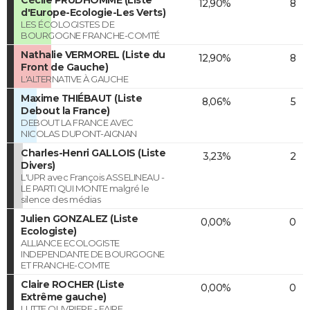
12,90%
8
d'Europe-Ecologie-Les Verts)
LES ÉCOLOGISTES DE
BOURGOGNE FRANCHE-COMTÉ
Nathalie VERMOREL (Liste du
12,90%
8
Front de Gauche)
L'ALTERNATIVE À GAUCHE
Maxime THIÉBAUT (Liste
8,06%
5
Debout la France)
DEBOUT LA FRANCE AVEC
NICOLAS DUPONT-AIGNAN
Charles-Henri GALLOIS (Liste
3,23%
2
Divers)
L'UPR avec François ASSELINEAU -
LE PARTI QUI MONTE malgré le
silence des médias
Julien GONZALEZ (Liste
0,00%
0
Ecologiste)
ALLIANCE ECOLOGISTE
INDEPENDANTE DE BOURGOGNE
ET FRANCHE-COMTE
Claire ROCHER (Liste
0,00%
0
Extrême gauche)
LUTTE OUVRIERE - FAIRE