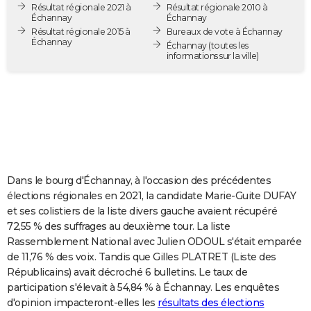
Résultat régionale 2021 à
Résultat régionale 2010 à
City break
Voyage de noces
Climat
Destinations
Voyage nature
Forum
+
PHOTO
Échannay
Échannay
Résultat régionale 2015 à
Bureaux de vote à Échannay
Échannay
GUIDES D'ACHAT
Échannay
(toutes les
informations sur la ville)
BONS PLANS
CARTE DE VOEUX
Carte Bonne année
Carte Pâques
Carte de Noël
Carte Saint-Valentin
Carte d'anniversaire
DICTIONNAIRE
Biographies
Expressions
Dictionnaire
Citations
Proverbes
PROGRAMME TV
Dans le bourg d'Échannay, à l'occasion des précédentes
COPAINS D'AVANT
élections régionales en 2021, la candidate Marie-Guite DUFAY
et ses colistiers de la liste divers gauche avaient récupéré
Se connecter
Collèges
Universités
Service militaire
S'inscrire
Lycées
Primaires
Entreprises
Avis de recherche
AVIS DE DÉCÈS
72,55 % des suffrages au deuxième tour. La liste
Rassemblement National avec Julien ODOUL s'était emparée
FORUM
de 11,76 % des voix. Tandis que Gilles PLATRET (Liste des
Lifestyle
Sport
Television
Cinema
Bricolage
Culture
Auto
Voyage
Républicains) avait décroché 6 bulletins. Le taux de
participation s'élevait à 54,84 % à Échannay. Les enquêtes
d'opinion impacteront-elles les
résultats des élections