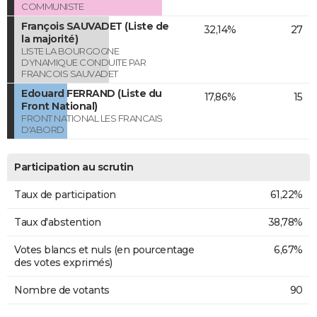
COMMUNISTE
François SAUVADET (Liste de
32,14%
27
la majorité)
LISTE LA BOURGOGNE
DYNAMIQUE CONDUITE PAR
FRANCOIS SAUVADET
Edouard FERRAND (Liste du
17,86%
15
Front National)
FRONT NATIONAL LES FRANCAIS
D'ABORD
Participation au scrutin
Taux de participation
61,22%
Taux d'abstention
38,78%
Votes blancs et nuls (en pourcentage
6,67%
des votes exprimés)
Nombre de votants
90