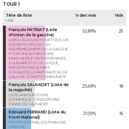
TOUR 1
Tête de liste
% des voix
Voix
Liste
François PATRIAT (Liste
32,89%
25
d'Union de la gauche)
LA BOURGOGNE POUR TOUS, UN
AVENIR POUR CHACUN.
RASSEMBLEMENT DE LA GAUCHE
POUR UNE BOURGOGNE
INNOVANTE ET ENTREPRENANTE,
SOLIDAIRE ET ECOLOGIQUE,
PRESENTE PAR LE PARTI
SOCIALISTE, LE PARTI RADICAL DE
GAUCHE, LE PARTI COMMUNISTE
François SAUVADET (Liste de
23,68%
18
la majorité)
LISTE LA BOURGOGNE
DYNAMIQUE CONDUITE PAR
FRANCOIS SAUVADET
Edouard FERRAND (Liste du
21,05%
16
Front National)
FRONT NATIONAL LES FRANCAIS
D'ABORD