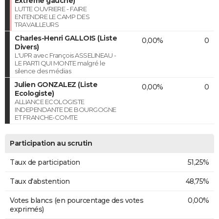
Extrême gauche)
LUTTE OUVRIERE - FAIRE
ENTENDRE LE CAMP DES
TRAVAILLEURS
Charles-Henri GALLOIS (Liste
0,00%
0
Divers)
L'UPR avec François ASSELINEAU -
LE PARTI QUI MONTE malgré le
silence des médias
Julien GONZALEZ (Liste
0,00%
0
Ecologiste)
ALLIANCE ECOLOGISTE
INDEPENDANTE DE BOURGOGNE
ET FRANCHE-COMTE
Participation au scrutin
Taux de participation
51,25%
Taux d'abstention
48,75%
Votes blancs (en pourcentage des votes
0,00%
exprimés)