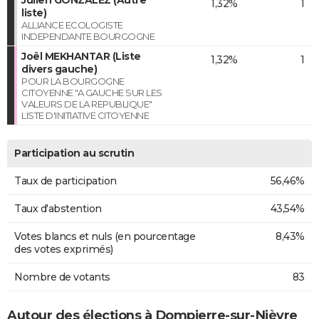
1,32%
1
liste)
ALLIANCE ECOLOGISTE
INDEPENDANTE BOURGOGNE
Joël MEKHANTAR (Liste
1,32%
1
divers gauche)
POUR LA BOURGOGNE
CITOYENNE "A GAUCHE SUR LES
VALEURS DE LA REPUBLIQUE"
LISTE D'INITIATIVE CITOYENNE
Participation au scrutin
Taux de participation
56,46%
Taux d'abstention
43,54%
Votes blancs et nuls (en pourcentage
8,43%
des votes exprimés)
Nombre de votants
83
Autour des élections à Dompierre-sur-Nièvre