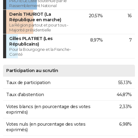
PROTEGE Liste soutenue par le
Rassemblement National
Denis THURIOT (La
20,51%
16
République en marche)
La Région partout et pour tous -
Majorité présidentielle
Gilles PLATRET (Les
8,97%
7
Républicains)
Pour la Bourgogne et la Franche-
Comté
Participation au scrutin
Taux de participation
55,13%
Taux d'abstention
44,87%
Votes blancs (en pourcentage des votes
2,33%
exprimés)
Votes nuls (en pourcentage des votes
6,98%
exprimés)