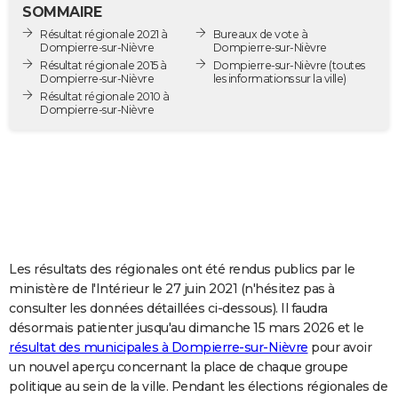
SOMMAIRE
City break
Voyage de noces
Climat
Destinations
Voyage nature
Forum
+
PHOTO
Résultat régionale 2021 à
Bureaux de vote à
Dompierre-sur-Nièvre
Dompierre-sur-Nièvre
GUIDES D'ACHAT
Résultat régionale 2015 à
Dompierre-sur-Nièvre
(toutes
Dompierre-sur-Nièvre
les informations sur la ville)
BONS PLANS
Résultat régionale 2010 à
Dompierre-sur-Nièvre
CARTE DE VOEUX
Carte Bonne année
Carte Pâques
Carte de Noël
Carte Saint-Valentin
Carte d'anniversaire
DICTIONNAIRE
Biographies
Expressions
Dictionnaire
Citations
Proverbes
PROGRAMME TV
COPAINS D'AVANT
Les résultats des régionales ont été rendus publics par le
Se connecter
Collèges
Universités
Service militaire
S'inscrire
Lycées
Primaires
Entreprises
Avis de recherche
AVIS DE DÉCÈS
ministère de l'Intérieur le 27 juin 2021 (n'hésitez pas à
consulter les données détaillées ci-dessous). Il faudra
FORUM
désormais patienter jusqu'au dimanche 15 mars 2026 et le
Lifestyle
Sport
Television
Cinema
Bricolage
Culture
Auto
Voyage
résultat des municipales à Dompierre-sur-Nièvre
pour avoir
un nouvel aperçu concernant la place de chaque groupe
politique au sein de la ville. Pendant les élections régionales de