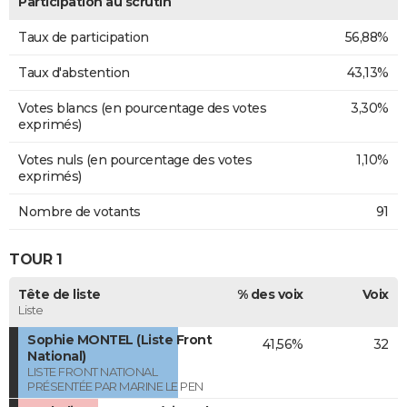
Participation au scrutin
Taux de participation
56,88%
Taux d'abstention
43,13%
Votes blancs (en pourcentage des votes
3,30%
exprimés)
Votes nuls (en pourcentage des votes
1,10%
exprimés)
Nombre de votants
91
TOUR 1
Tête de liste
% des voix
Voix
Liste
Sophie MONTEL (Liste Front
41,56%
32
National)
LISTE FRONT NATIONAL
PRÉSENTÉE PAR MARINE LE PEN