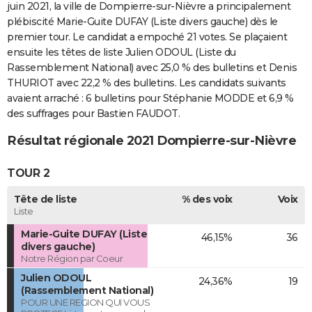
juin 2021, la ville de Dompierre-sur-Nièvre a principalement
plébiscité Marie-Guite DUFAY (Liste divers gauche) dès le
premier tour. Le candidat a empoché 21 votes. Se plaçaient
ensuite les têtes de liste Julien ODOUL (Liste du
Rassemblement National) avec 25,0 % des bulletins et Denis
THURIOT avec 22,2 % des bulletins. Les candidats suivants
avaient arraché : 6 bulletins pour Stéphanie MODDE et 6,9 %
des suffrages pour Bastien FAUDOT.
Résultat régionale 2021 Dompierre-sur-Nièvre
TOUR 2
Tête de liste
% des voix
Voix
Liste
Marie-Guite DUFAY (Liste
46,15%
36
divers gauche)
Notre Région par Coeur
Julien ODOUL
24,36%
19
(Rassemblement National)
POUR UNE REGION QUI VOUS