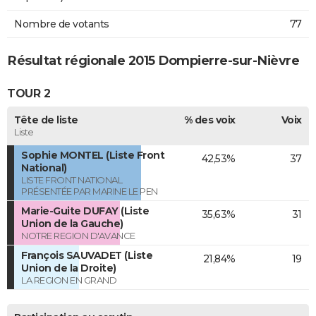
Nombre de votants
77
Résultat régionale 2015 Dompierre-sur-Nièvre
TOUR 2
Tête de liste
% des voix
Voix
Liste
Sophie MONTEL (Liste Front
42,53%
37
National)
LISTE FRONT NATIONAL
PRÉSENTÉE PAR MARINE LE PEN
Marie-Guite DUFAY (Liste
35,63%
31
Union de la Gauche)
NOTRE REGION D'AVANCE
François SAUVADET (Liste
21,84%
19
Union de la Droite)
LA REGION EN GRAND