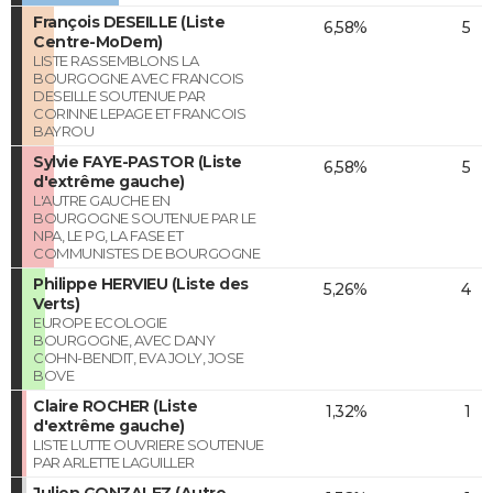
François DESEILLE (Liste
6,58%
5
Centre-MoDem)
LISTE RASSEMBLONS LA
BOURGOGNE AVEC FRANCOIS
DESEILLE SOUTENUE PAR
CORINNE LEPAGE ET FRANCOIS
BAYROU
Sylvie FAYE-PASTOR (Liste
6,58%
5
d'extrême gauche)
L'AUTRE GAUCHE EN
BOURGOGNE SOUTENUE PAR LE
NPA, LE PG, LA FASE ET
COMMUNISTES DE BOURGOGNE
Philippe HERVIEU (Liste des
5,26%
4
Verts)
EUROPE ECOLOGIE
BOURGOGNE, AVEC DANY
COHN-BENDIT, EVA JOLY, JOSE
BOVE
Claire ROCHER (Liste
1,32%
1
d'extrême gauche)
LISTE LUTTE OUVRIERE SOUTENUE
PAR ARLETTE LAGUILLER
Julien GONZALEZ (Autre