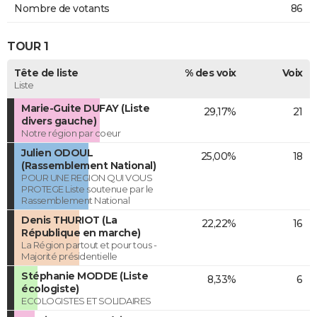
Nombre de votants
86
TOUR 1
Tête de liste
% des voix
Voix
Liste
Marie-Guite DUFAY (Liste
29,17%
21
divers gauche)
Notre région par coeur
Julien ODOUL
25,00%
18
(Rassemblement National)
POUR UNE REGION QUI VOUS
PROTEGE Liste soutenue par le
Rassemblement National
Denis THURIOT (La
22,22%
16
République en marche)
La Région partout et pour tous -
Majorité présidentielle
Stéphanie MODDE (Liste
8,33%
6
écologiste)
ECOLOGISTES ET SOLIDAIRES