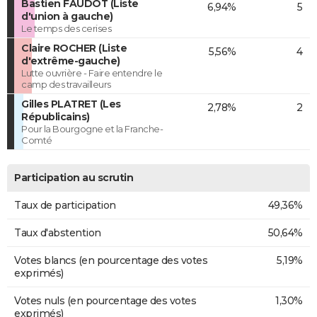
Bastien FAUDOT (Liste
6,94%
5
d'union à gauche)
Le temps des cerises
Claire ROCHER (Liste
5,56%
4
d'extrême-gauche)
Lutte ouvrière - Faire entendre le
camp des travailleurs
Gilles PLATRET (Les
2,78%
2
Républicains)
Pour la Bourgogne et la Franche-
Comté
Participation au scrutin
Taux de participation
49,36%
Taux d'abstention
50,64%
Votes blancs (en pourcentage des votes
5,19%
exprimés)
Votes nuls (en pourcentage des votes
1,30%
exprimés)