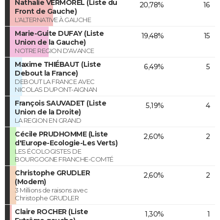
Nathalie VERMOREL (Liste du
20,78%
16
Front de Gauche)
L'ALTERNATIVE À GAUCHE
Marie-Guite DUFAY (Liste
19,48%
15
Union de la Gauche)
NOTRE REGION D'AVANCE
Maxime THIÉBAUT (Liste
6,49%
5
Debout la France)
DEBOUT LA FRANCE AVEC
NICOLAS DUPONT-AIGNAN
François SAUVADET (Liste
5,19%
4
Union de la Droite)
LA REGION EN GRAND
Cécile PRUDHOMME (Liste
2,60%
2
d'Europe-Ecologie-Les Verts)
LES ÉCOLOGISTES DE
BOURGOGNE FRANCHE-COMTÉ
Christophe GRUDLER
2,60%
2
(Modem)
3 Millions de raisons avec
Christophe GRUDLER
Claire ROCHER (Liste
1,30%
1