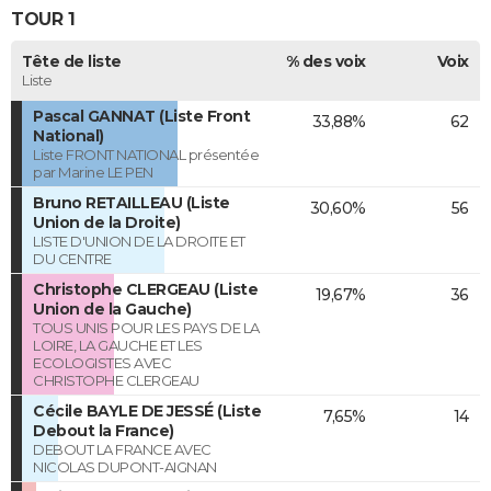
TOUR 1
Tête de liste
% des voix
Voix
Liste
Pascal GANNAT (Liste Front
33,88%
62
National)
Liste FRONT NATIONAL présentée
par Marine LE PEN
Bruno RETAILLEAU (Liste
30,60%
56
Union de la Droite)
LISTE D'UNION DE LA DROITE ET
DU CENTRE
Christophe CLERGEAU (Liste
19,67%
36
Union de la Gauche)
TOUS UNIS POUR LES PAYS DE LA
LOIRE, LA GAUCHE ET LES
ECOLOGISTES AVEC
CHRISTOPHE CLERGEAU
Cécile BAYLE DE JESSÉ (Liste
7,65%
14
Debout la France)
DEBOUT LA FRANCE AVEC
NICOLAS DUPONT-AIGNAN