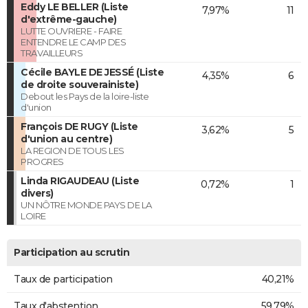
Eddy LE BELLER (Liste
7,97%
11
d'extrême-gauche)
LUTTE OUVRIERE - FAIRE
ENTENDRE LE CAMP DES
TRAVAILLEURS
Cécile BAYLE DE JESSÉ (Liste
4,35%
6
de droite souverainiste)
Debout les Pays de la loire-liste
d'union
François DE RUGY (Liste
3,62%
5
d'union au centre)
LA REGION DE TOUS LES
PROGRES
Linda RIGAUDEAU (Liste
0,72%
1
divers)
UN NÔTRE MONDE PAYS DE LA
LOIRE
Participation au scrutin
Taux de participation
40,21%
Taux d'abstention
59,79%