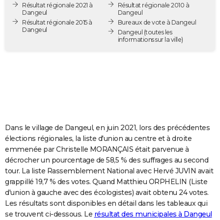
Résultat régionale 2021 à
Résultat régionale 2010 à
City break
Voyage de noces
Climat
Destinations
Voyage nature
Forum
+
PHOTO
Dangeul
Dangeul
Résultat régionale 2015 à
Bureaux de vote à Dangeul
Dangeul
GUIDES D'ACHAT
Dangeul
(toutes les
informations sur la ville)
BONS PLANS
CARTE DE VOEUX
Carte Bonne année
Carte Pâques
Carte de Noël
Carte Saint-Valentin
Carte d'anniversaire
DICTIONNAIRE
Biographies
Expressions
Dictionnaire
Citations
Proverbes
PROGRAMME TV
Dans le village de Dangeul, en juin 2021, lors des précédentes
COPAINS D'AVANT
élections régionales, la liste d'union au centre et à droite
emmenée par Christelle MORANÇAIS était parvenue à
Se connecter
Collèges
Universités
Service militaire
S'inscrire
Lycées
Primaires
Entreprises
Avis de recherche
AVIS DE DÉCÈS
décrocher un pourcentage de 58,5 % des suffrages au second
tour. La liste Rassemblement National avec Hervé JUVIN avait
FORUM
grappillé 19,7 % des votes. Quand Matthieu ORPHELIN (Liste
Lifestyle
Sport
Television
Cinema
Bricolage
Culture
Auto
Voyage
d'union à gauche avec des écologistes) avait obtenu 24 votes.
Les résultats sont disponibles en détail dans les tableaux qui
se trouvent ci-dessous. Le
résultat des municipales à Dangeul