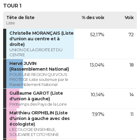
TOUR 1
Tête de liste
% des voix
Voix
Liste
Christelle MORANÇAIS (Liste
52,17%
72
d'union au centre et à
droite)
UNION DE LA DROITE ET DU
CENTRE
Hervé JUVIN
13,04%
18
(Rassemblement National)
POUR UNE REGION QUI VOUS
PROTEGE-Liste soutenue par le
Rassemblement National
Guillaume GAROT (Liste
10,14%
14
d'union à gauche)
Printemps des Pays de la Loire
Matthieu ORPHELIN (Liste
7,97%
11
d'union à gauche avec des
écologiste)
L'ECOLOGIE ENSEMBLE,
SOLIDAIRE ET CITOYENNE