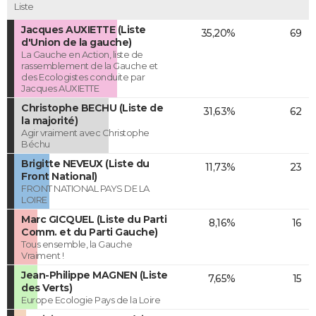
Liste
Jacques AUXIETTE (Liste
35,20%
69
d'Union de la gauche)
La Gauche en Action, liste de
rassemblement de la Gauche et
des Ecologistes conduite par
Jacques AUXIETTE
Christophe BECHU (Liste de
31,63%
62
la majorité)
Agir vraiment avec Christophe
Béchu
Brigitte NEVEUX (Liste du
11,73%
23
Front National)
FRONT NATIONAL PAYS DE LA
LOIRE
Marc GICQUEL (Liste du Parti
8,16%
16
Comm. et du Parti Gauche)
Tous ensemble, la Gauche
Vraiment !
Jean-Philippe MAGNEN (Liste
7,65%
15
des Verts)
Europe Ecologie Pays de la Loire