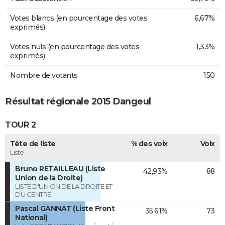
Votes blancs (en pourcentage des votes
6,67%
exprimés)
Votes nuls (en pourcentage des votes
1,33%
exprimés)
Nombre de votants
150
Résultat régionale 2015 Dangeul
TOUR 2
Tête de liste
% des voix
Voix
Liste
Bruno RETAILLEAU (Liste
42,93%
88
Union de la Droite)
LISTE D'UNION DE LA DROITE ET
DU CENTRE
Pascal GANNAT (Liste Front
35,61%
73
National)