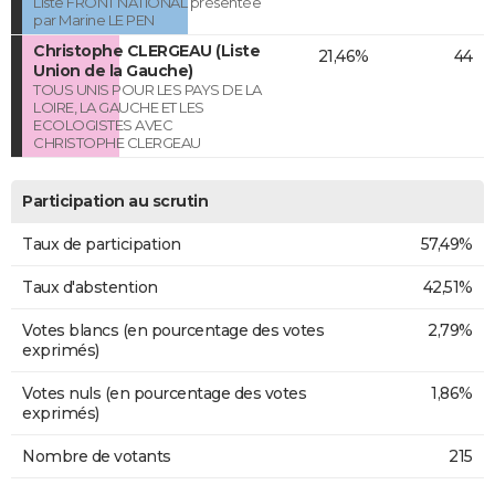
Liste FRONT NATIONAL présentée
par Marine LE PEN
Christophe CLERGEAU (Liste
21,46%
44
Union de la Gauche)
TOUS UNIS POUR LES PAYS DE LA
LOIRE, LA GAUCHE ET LES
ECOLOGISTES AVEC
CHRISTOPHE CLERGEAU
Participation au scrutin
Taux de participation
57,49%
Taux d'abstention
42,51%
Votes blancs (en pourcentage des votes
2,79%
exprimés)
Votes nuls (en pourcentage des votes
1,86%
exprimés)
Nombre de votants
215