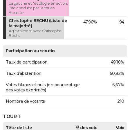
La gauche et l'écologie en action,
liste conduite par Jacques
Auxiette
Christophe BECHU (Liste de
47,96%
94
la majorité)
Agir vraiment avec Christophe
Béchu
Participation au scrutin
Taux de participation
49,18%
Taux d'abstention
50,82%
Votes blancs et nuls (en pourcentage
6,67%
des votes exprimés)
Nombre de votants
210
TOUR 1
Tête de liste
% des voix
Voix