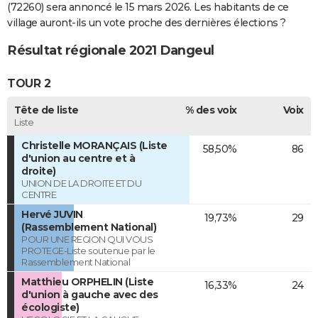
(72260) sera annoncé le 15 mars 2026. Les habitants de ce
village auront-ils un vote proche des dernières élections ?
Résultat régionale 2021 Dangeul
TOUR 2
Tête de liste
% des voix
Voix
Liste
Christelle MORANÇAIS (Liste
58,50%
86
d'union au centre et à
droite)
UNION DE LA DROITE ET DU
CENTRE
Hervé JUVIN
19,73%
29
(Rassemblement National)
POUR UNE REGION QUI VOUS
PROTEGE-Liste soutenue par le
Rassemblement National
Matthieu ORPHELIN (Liste
16,33%
24
d'union à gauche avec des
écologiste)