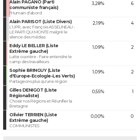
Alain PAGANO (Parti
3,28%
6
communiste français)
l'Humain d'abord
Alain PARISOT (Liste Divers)
2,19%
4
L'UPR, avec François ASSELINEAU -
LE PARTI QUI MONTE malgré le
silence des médias
Eddy LE BELLER (Liste
1,09%
2
Extrême gauche)
Lutte ouvrière - Faire entendre le
camp des travailleurs
Sophie BRINGUY (Liste
1,09%
2
d'Europe-Ecologie-Les Verts)
Partageons plus qu'une région
Gilles DENIGOT (Liste
0,55%
1
Régionaliste)
Choisir nos Régions et Réunifier la
Bretagne
Olivier TERRIEN (Liste
0,00%
0
Extrême gauche)
COMMUNISTES