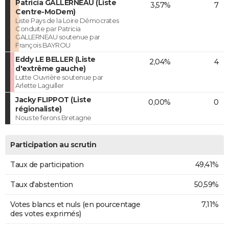
Patricia GALLERNEAU (Liste
3,57%
7
Centre-MoDem)
Liste Pays de la Loire Démocrates
Conduite par Patricia
GALLERNEAU soutenue par
François BAYROU
Eddy LE BELLER (Liste
2,04%
4
d'extrême gauche)
Lutte Ouvrière soutenue par
Arlette Laguiller
Jacky FLIPPOT (Liste
0,00%
0
régionaliste)
Nous te ferons Bretagne
Participation au scrutin
Taux de participation
49,41%
Taux d'abstention
50,59%
Votes blancs et nuls (en pourcentage
7,11%
des votes exprimés)