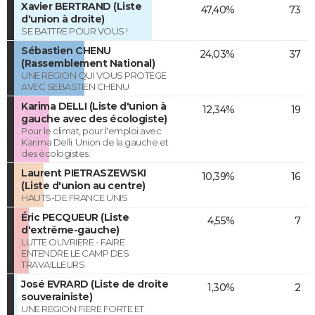
Xavier BERTRAND (Liste
47,40%
73
d'union à droite)
SE BATTRE POUR VOUS !
Sébastien CHENU
24,03%
37
(Rassemblement National)
UNE REGION QUI VOUS PROTEGE
AVEC SEBASTIEN CHENU
Karima DELLI (Liste d'union à
12,34%
19
gauche avec des écologiste)
Pour le climat, pour l'emploi avec
Karima Delli. Union de la gauche et
des écologistes.
Laurent PIETRASZEWSKI
10,39%
16
(Liste d'union au centre)
HAUTS-DE FRANCE UNIS
Éric PECQUEUR (Liste
4,55%
7
d'extrême-gauche)
LUTTE OUVRIÈRE - FAIRE
ENTENDRE LE CAMP DES
TRAVAILLEURS
José EVRARD (Liste de droite
1,30%
2
souverainiste)
UNE REGION FIERE FORTE ET