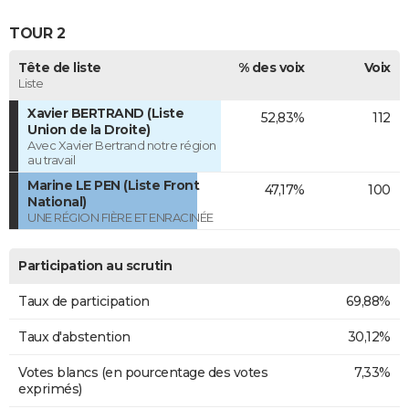
TOUR 2
Tête de liste
% des voix
Voix
Liste
Xavier BERTRAND (Liste
52,83%
112
Union de la Droite)
Avec Xavier Bertrand notre région
au travail
Marine LE PEN (Liste Front
47,17%
100
National)
UNE RÉGION FIÈRE ET ENRACINÉE
Participation au scrutin
Taux de participation
69,88%
Taux d'abstention
30,12%
Votes blancs (en pourcentage des votes
7,33%
exprimés)