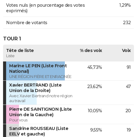
Votes nuls (en pourcentage des votes
1,29%
exprimés)
Nombre de votants
232
TOUR 1
Tête de liste
% des voix
Voix
Liste
Marine LE PEN (Liste Front
45,73%
91
National)
UNE RÉGION FIÈRE ET ENRACINÉE
Xavier BERTRAND (Liste
23,62%
47
Union de la Droite)
Avec Xavier Bertrand notre région
au travail
Pierre DE SAINTIGNON (Liste
10,05%
20
Union de la Gauche)
Pour vous
Sandrine ROUSSEAU (Liste
9,55%
19
EELV et gauche)