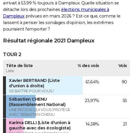
arrivait à 53,99 % toujours à Dampleux. Quelle situation se
détache lors des prochaines
élections municipales à
Dampleux
prévues en mars 2026 ? Est-ce que, comme le
laissent à penser les sondages d’opinion, les extrêmes
pourraient l'emporter ?
Résultat régionale 2021 Dampleux
TOUR 2
Tête de liste
% des voix
Voix
Liste
Xavier BERTRAND (Liste
61,64%
90
d'union à droite)
SE BATTRE POUR VOUS !
Sébastien CHENU
23,97%
35
(Rassemblement National)
UNE REGION QUI VOUS PROTEGE
AVEC SEBASTIEN CHENU
Karima DELLI (Liste d'union à
14,38%
21
gauche avec des écologiste)