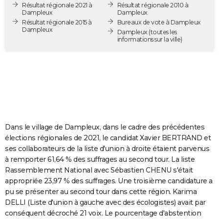
Résultat régionale 2021 à
Résultat régionale 2010 à
City break
Voyage de noces
Climat
Destinations
Voyage nature
Forum
+
PHOTO
Dampleux
Dampleux
Résultat régionale 2015 à
Bureaux de vote à Dampleux
Dampleux
GUIDES D'ACHAT
Dampleux
(toutes les
informations sur la ville)
BONS PLANS
CARTE DE VOEUX
Carte Bonne année
Carte Pâques
Carte de Noël
Carte Saint-Valentin
Carte d'anniversaire
DICTIONNAIRE
Biographies
Expressions
Dictionnaire
Citations
Proverbes
PROGRAMME TV
Dans le village de Dampleux, dans le cadre des précédentes
COPAINS D'AVANT
élections régionales de 2021, le candidat Xavier BERTRAND et
ses collaborateurs de la liste d'union à droite étaient parvenus
Se connecter
Collèges
Universités
Service militaire
S'inscrire
Lycées
Primaires
Entreprises
Avis de recherche
AVIS DE DÉCÈS
à remporter 61,64 % des suffrages au second tour. La liste
Rassemblement National avec Sébastien CHENU s'était
FORUM
appropriée 23,97 % des suffrages. Une troisième candidature a
Lifestyle
Sport
Television
Cinema
Bricolage
Culture
Auto
Voyage
pu se présenter au second tour dans cette région. Karima
DELLI (Liste d'union à gauche avec des écologistes) avait par
conséquent décroché 21 voix. Le pourcentage d'abstention