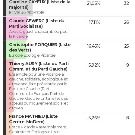
Caroline CAYEUX (Liste de la
21,05%
32
majorité)
ENVIE de PICARDIE
Claude GEWERC (Liste du
17,11%
26
Parti Socialiste)
Avec la gauche rassemblée pour
la Picardie
Christophe PORQUIER (Liste
16,45%
25
des Verts)
Europe Ecologie Picardie
Thierry AURY (Liste du Parti
5,92%
9
Comm. et du Parti Gauche)
Ensemble pour une Picardie à
gauche, solidaire, écologique et
citoyenne, liste présentée par le
Front de Gauche (Parti
Communiste Français, Parti de
Gauche, Gauche Unitaire) et des
acteurs du mouvement social et
citoyen
France MATHIEU (Liste
5,26%
8
Centre-MoDem)
Force Picarde Rassemblement
Centriste et Ecologiste Liste