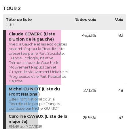
TOUR 2
Tête de liste
% des voix
Voix
Liste
Claude GEWERC (Liste
46,33%
82
d'Union de la gauche)
Avec la Gauche et les ecologistes
rassemblés pour la Picardie Liste
présentée par le Parti Socialiste,
Europe Ecologie, Initiative
Démocratique de Gauche, le
Mouvement Républicain et
Citoyen, le Mouvement Unitaire et
Progressiste et le Parti Radical de
Gauche.
Michel GUINIOT (Liste du
27,12%
48
Front National)
Liste Front National pour la
Picardie et le peuple Français !
conduite par Michel GUINIOT
Caroline CAYEUX (Liste de la
26,55%
47
majorité)
ENVIE de PICARDIE