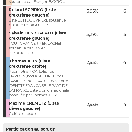
soutenue par François BAYROU
Roland SZPIRKO (Liste
3,95%
6
d'extrême gauche)
Liste LUTTE OUVRIERE soutenue
par Arlette LAGUILLER
Sylvain DESBUREAUX (Liste
3,29%
5
d'extrême gauche)
TOUT CHANGER RIEN LACHER
soutenue par Olivier
BESANCENOT
Thomas JOLY (Liste
2,63%
4
d'extrême droite)
Pour notre PICARDIE, nos
EMPLOIS, notre SECURITE, nos
FAMILLES, nos TRADITIONS, notre
IDENTITE FRANCAISE LE PARTI DE
LA FRANCE Liste d'union nationale
conduite par Thomas JOLY
Maxime GREMETZ (Liste
2,63%
4
divers gauche)
Colère et espoir
Participation au scrutin