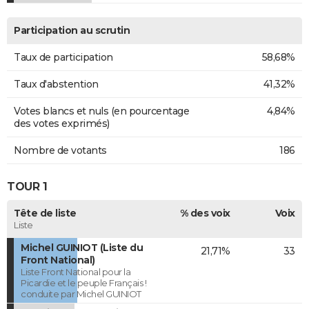
Participation au scrutin
Taux de participation
58,68%
Taux d'abstention
41,32%
Votes blancs et nuls (en pourcentage
4,84%
des votes exprimés)
Nombre de votants
186
TOUR 1
Tête de liste
% des voix
Voix
Liste
Michel GUINIOT (Liste du
21,71%
33
Front National)
Liste Front National pour la
Picardie et le peuple Français !
conduite par Michel GUINIOT