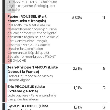
LE RASSEMBLEMENT ! Choisir une
région citoyenne, écologique et
solidaire
Fabien ROUSSEL (Parti
5,53%
11
communiste français)
L'HUMAIN D'ABORD ! liste de
rassemblement citoyen pour une
gauche combative et écologiste
dans notre région, soutenue par le
Parti Communiste Français,
Ensemble ! NPDC, la Gauche
Unitaire, la Coordination
Communiste, République et
Socialisme, membres du FRONT
DE GAUCHE
Jean-Philippe TANGUY (Liste
2,51%
5
Debout la France)
Debout la France avec Nicolas
Dupont-Aignan
Eric PECQUEUR (Liste
1,51%
3
Extrême gauche)
Lutte ouvrière - Faire entendre le
camp des travailleurs
Sylvain BLONDEL (Liste
1,51%
3