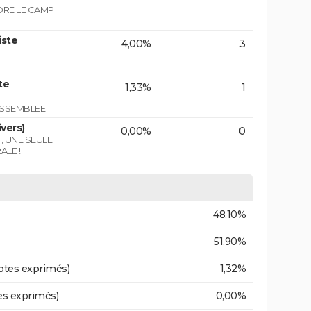
NDRE LE CAMP
iste
4,00%
3
te
1,33%
1
ASSEMBLEE
vers)
0,00%
0
T, UNE SEULE
ALE !
48,10%
51,90%
otes exprimés)
1,32%
es exprimés)
0,00%