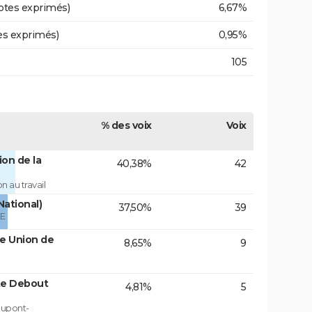
otes exprimés)
6,67%
es exprimés)
0,95%
105
% des voix
Voix
on de la
40,38%
42
 au travail
National)
37,50%
39
ÉE
te Union de
8,65%
9
te Debout
4,81%
5
Dupont-