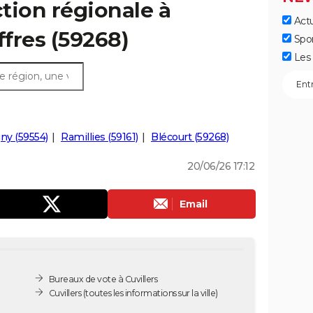
ction régionale à
Actu
iffres (59268)
Spo
Les 
ny (59554)
Ramillies (59161)
Blécourt (59268)
20/06/26 17:12
Email
Bureaux de vote à Cuvillers
Cuvillers
(toutes les informations sur la ville)