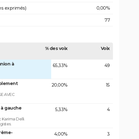
es exprimés)
0,00%
77
% des voix
Voix
nion à
65,33%
49
blement
20,00%
15
GE AVEC
n à gauche
5,33%
4
 Karima Delli.
gistes.
trême-
4,00%
3