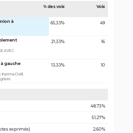
% des voix
Voix
nion à
65,33%
49
blement
21,33%
16
GE AVEC
n à gauche
13,33%
10
 Karima Delli.
gistes.
48,73%
51,27%
otes exprimés)
2,60%