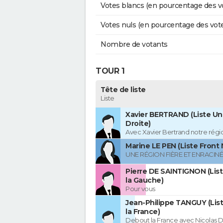
Votes blancs (en pourcentage des v
Votes nuls (en pourcentage des vot
Nombre de votants
TOUR 1
Tête de liste
Liste
Xavier BERTRAND (Liste Uni
Droite)
Avec Xavier Bertrand notre région
Marine LE PEN (Liste Front 
UNE RÉGION FIÈRE ET ENRACIN
Pierre DE SAINTIGNON (Lis
la Gauche)
Pour vous
Jean-Philippe TANGUY (Lis
la France)
Debout la France avec Nicolas 