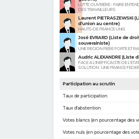
LUTTE OUVRIÈRE - FAIRE ENTE
DES TRAVAILLEURS
Laurent PIETRASZEWSKI (L
d'union au centre)
HAUTS-DE FRANCE UNIS
José EVRARD (Liste de droi
souverainiste)
UNE REGION FIERE FORTE ET R
Audric ALEXANDRE (Liste di
FACE A L'INEFFICACITE DE L'ETA
SOLUTION : UNE FRANCE FEDER
Participation au scrutin
Taux de participation
Taux d'abstention
Votes blancs (en pourcentage des v
Votes nuls (en pourcentage des vot