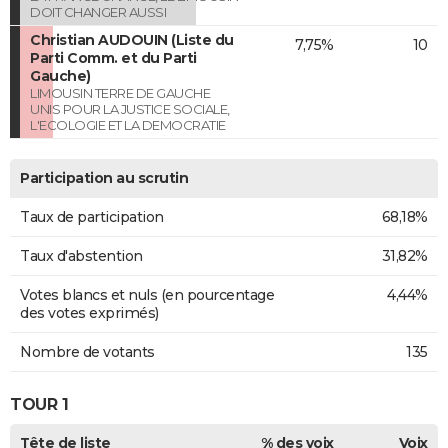
DOIT CHANGER AUSSI
Christian AUDOUIN (Liste du
7,75%
10
Parti Comm. et du Parti
Gauche)
LIMOUSIN TERRE DE GAUCHE
UNIS POUR LA JUSTICE SOCIALE,
L'ECOLOGIE ET LA DEMOCRATIE
Participation au scrutin
Taux de participation
68,18%
Taux d'abstention
31,82%
Votes blancs et nuls (en pourcentage
4,44%
des votes exprimés)
Nombre de votants
135
TOUR 1
Tête de liste
% des voix
Voix