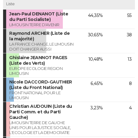
Liste
Jean-Paul DENANOT (Liste
44,35%
55
du Parti Socialiste)
LIMOUSIN TERRE D'AVENIR
Raymond ARCHER (Liste de
30,65%
38
la majorité)
LA FRANCE CHANGE, LE LIMOUSIN
DOIT CHANGER AUSSI
Ghislaine JEANNOT PAGES
10,48%
13
(Liste des Verts)
EUROPE ECOLOGIE REGION
LIMOUSIN
Nicole DACCORD-GAUTHIER
6,45%
8
(Liste du Front National)
FRONT NATIONAL POUR LE
LIMOUSIN
Christian AUDOUIN (Liste du
3,23%
4
Parti Comm. et du Parti
Gauche)
LIMOUSIN TERRE DE GAUCHE
UNIS POUR LA JUSTICE SOCIALE,
L'ECOLOGIE ET LA DEMOCRATIE