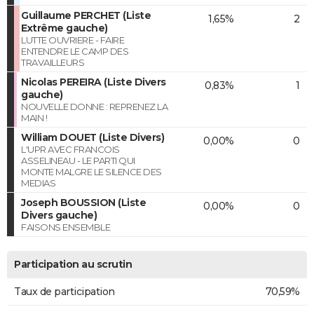
Guillaume PERCHET (Liste
1,65%
2
Extrême gauche)
LUTTE OUVRIERE - FAIRE
ENTENDRE LE CAMP DES
TRAVAILLEURS
Nicolas PEREIRA (Liste Divers
0,83%
1
gauche)
NOUVELLE DONNE : REPRENEZ LA
MAIN !
William DOUET (Liste Divers)
0,00%
0
L'UPR AVEC FRANCOIS
ASSELINEAU - LE PARTI QUI
MONTE MALGRE LE SILENCE DES
MEDIAS
Joseph BOUSSION (Liste
0,00%
0
Divers gauche)
FAISONS ENSEMBLE
Participation au scrutin
Taux de participation
70,59%