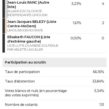
Jean-Louis RANC (Autre
3,23%
4
liste)
ALLIANCE ECOLOGISTE
INDEPENDANTE-LIMOUSIN
Jean-Jacques BELEZY (Liste
1,61%
2
Centre-MoDem)
LIMOUSIN DEMOCRATE
Elisabeth FAUCON (Liste
0,00%
0
d'extrême gauche)
LISTE LUTTE OUVRIERE SOUTENUE
PAR ARLETTE LAGUILLER
Participation au scrutin
Taux de participation
66,16%
Taux d'abstention
33,84%
Votes blancs et nuls (en pourcentage
5,34%
des votes exprimés)
Nombre de votants
131