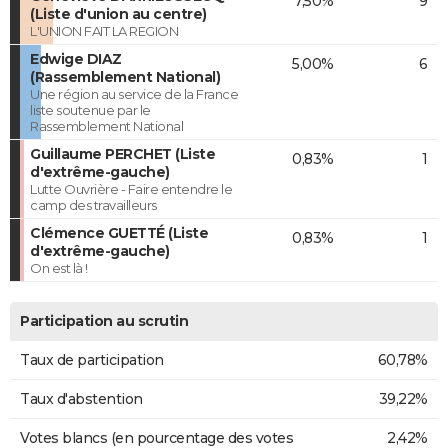
7,50%
9
(Liste d'union au centre)
L'UNION FAIT LA REGION
Edwige DIAZ
5,00%
6
(Rassemblement National)
Une région au service de la France
liste soutenue par le
Rassemblement National
Guillaume PERCHET (Liste
0,83%
1
d'extrême-gauche)
Lutte Ouvrière - Faire entendre le
camp des travailleurs
Clémence GUETTÉ (Liste
0,83%
1
d'extrême-gauche)
On est là !
Participation au scrutin
Taux de participation
60,78%
Taux d'abstention
39,22%
Votes blancs (en pourcentage des votes
2,42%