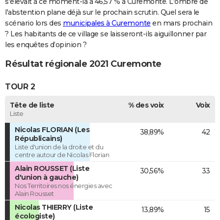
s'élevait à ce moment-là à 46,57 % à Curemonte. L'ombre de
l'abstention plane déjà sur le prochain scrutin. Quel sera le
scénario lors des
municipales à Curemonte
en mars prochain
? Les habitants de ce village se laisseront-ils aiguillonner par
les enquêtes d’opinion ?
Résultat régionale 2021 Curemonte
TOUR 2
Tête de liste
% des voix
Voix
Liste
Nicolas FLORIAN (Les
38,89%
42
Républicains)
Liste d'union de la droite et du
centre autour de Nicolas Florian
Alain ROUSSET (Liste
30,56%
33
d'union à gauche)
Nos Territoires nos énergies avec
Alain Rousset
Nicolas THIERRY (Liste
13,89%
15
écologiste)