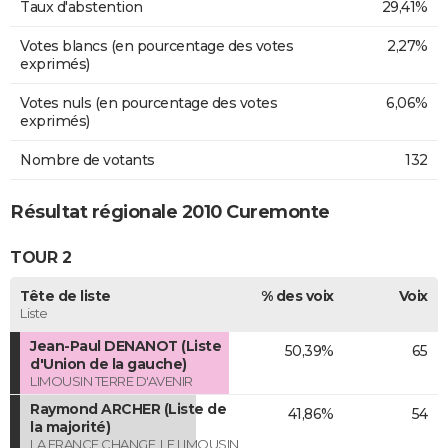
Taux d'abstention
29,41%
Votes blancs (en pourcentage des votes
2,27%
exprimés)
Votes nuls (en pourcentage des votes
6,06%
exprimés)
Nombre de votants
132
Résultat régionale 2010 Curemonte
TOUR 2
Tête de liste
% des voix
Voix
Liste
Jean-Paul DENANOT (Liste
50,39%
65
d'Union de la gauche)
LIMOUSIN TERRE D'AVENIR
Raymond ARCHER (Liste de
41,86%
54
la majorité)
LA FRANCE CHANGE, LE LIMOUSIN