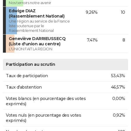
Nos terroirs notre avenir
Edwige DIAZ
9,26%
10
(Rassemblement National)
Une région au service de la France
liste soutenue par le
Rassemblement National
Geneviève DARRIEUSSECQ
7,41%
8
(Liste d'union au centre)
L'UNION FAIT LA REGION
Participation au scrutin
Taux de participation
53,43%
Taux d'abstention
46,57%
Votes blancs (en pourcentage des votes
0,00%
exprimés)
Votes nuls (en pourcentage des votes
0,92%
exprimés)