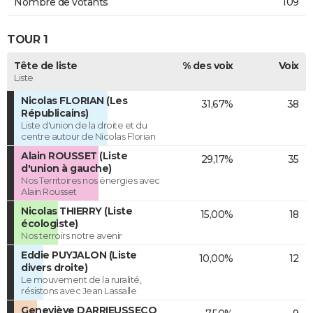
Nombre de votants
109
TOUR 1
Tête de liste
% des voix
Voix
Liste
Nicolas FLORIAN (Les
31,67%
38
Républicains)
Liste d'union de la droite et du
centre autour de Nicolas Florian
Alain ROUSSET (Liste
29,17%
35
d'union à gauche)
Nos Territoires nos énergies avec
Alain Rousset
Nicolas THIERRY (Liste
15,00%
18
écologiste)
Nos terroirs notre avenir
Eddie PUYJALON (Liste
10,00%
12
divers droite)
Le mouvement de la ruralité,
résistons avec Jean Lassalle
Geneviève DARRIEUSSECQ