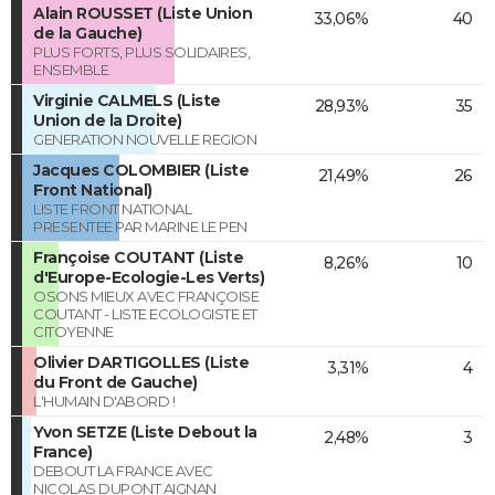
Alain ROUSSET (Liste Union
33,06%
40
de la Gauche)
PLUS FORTS, PLUS SOLIDAIRES,
ENSEMBLE
Virginie CALMELS (Liste
28,93%
35
Union de la Droite)
GENERATION NOUVELLE REGION
Jacques COLOMBIER (Liste
21,49%
26
Front National)
LISTE FRONT NATIONAL
PRESENTEE PAR MARINE LE PEN
Françoise COUTANT (Liste
8,26%
10
d'Europe-Ecologie-Les Verts)
OSONS MIEUX AVEC FRANÇOISE
COUTANT - LISTE ECOLOGISTE ET
CITOYENNE
Olivier DARTIGOLLES (Liste
3,31%
4
du Front de Gauche)
L'HUMAIN D'ABORD !
Yvon SETZE (Liste Debout la
2,48%
3
France)
DEBOUT LA FRANCE AVEC
NICOLAS DUPONT AIGNAN