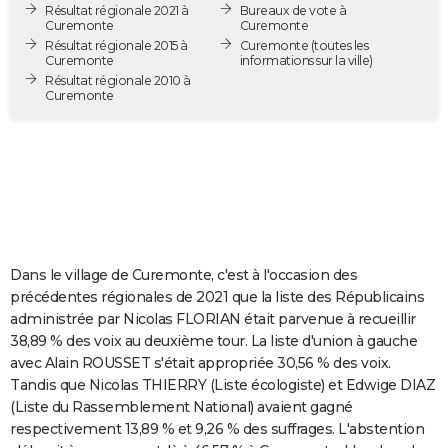
Résultat régionale 2021 à
Bureaux de vote à
City break
Voyage de noces
Climat
Destinations
Voyage nature
Forum
+
PHOTO
Curemonte
Curemonte
Résultat régionale 2015 à
Curemonte
(toutes les
Curemonte
informations sur la ville)
GUIDES D'ACHAT
Résultat régionale 2010 à
Curemonte
BONS PLANS
CARTE DE VOEUX
Carte Bonne année
Carte Pâques
Carte de Noël
Carte Saint-Valentin
Carte d'anniversaire
DICTIONNAIRE
Biographies
Expressions
Dictionnaire
Citations
Proverbes
PROGRAMME TV
COPAINS D'AVANT
Dans le village de Curemonte, c'est à l'occasion des
précédentes régionales de 2021 que la liste des Républicains
Se connecter
Collèges
Universités
Service militaire
S'inscrire
Lycées
Primaires
Entreprises
Avis de recherche
AVIS DE DÉCÈS
administrée par Nicolas FLORIAN était parvenue à recueillir
38,89 % des voix au deuxième tour. La liste d'union à gauche
FORUM
avec Alain ROUSSET s'était appropriée 30,56 % des voix.
Tandis que Nicolas THIERRY (Liste écologiste) et Edwige DIAZ
Lifestyle
Sport
Television
Cinema
Bricolage
Culture
Auto
Voyage
(Liste du Rassemblement National) avaient gagné
respectivement 13,89 % et 9,26 % des suffrages. L'abstention