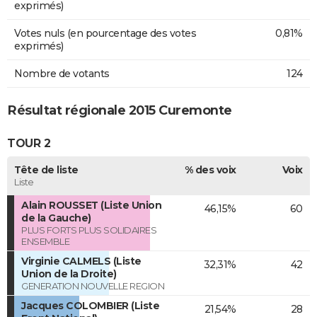
exprimés)
Votes nuls (en pourcentage des votes
0,81%
exprimés)
Nombre de votants
124
Résultat régionale 2015 Curemonte
TOUR 2
Tête de liste
% des voix
Voix
Liste
Alain ROUSSET (Liste Union
46,15%
60
de la Gauche)
PLUS FORTS PLUS SOLIDAIRES
ENSEMBLE
Virginie CALMELS (Liste
32,31%
42
Union de la Droite)
GENERATION NOUVELLE REGION
Jacques COLOMBIER (Liste
21,54%
28