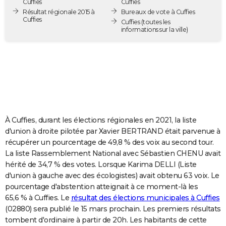
Cuffies
Cuffies
City break
Voyage de noces
Climat
Destinations
Voyage nature
Forum
+
Résultat régionale 2015 à
Bureaux de vote à Cuffies
PHOTO
Cuffies
Cuffies
(toutes les
informations sur la ville)
GUIDES D'ACHAT
BONS PLANS
CARTE DE VOEUX
Carte Bonne année
Carte Pâques
Carte de Noël
Carte Saint-Valentin
Carte d'anniversaire
DICTIONNAIRE
Biographies
Expressions
Dictionnaire
Citations
Proverbes
PROGRAMME TV
À Cuffies, durant les élections régionales en 2021, la liste
d'union à droite pilotée par Xavier BERTRAND était parvenue à
COPAINS D'AVANT
récupérer un pourcentage de 49,8 % des voix au second tour.
La liste Rassemblement National avec Sébastien CHENU avait
Se connecter
Collèges
Universités
Service militaire
S'inscrire
Lycées
Primaires
Entreprises
Avis de recherche
AVIS DE DÉCÈS
hérité de 34,7 % des votes. Lorsque Karima DELLI (Liste
d'union à gauche avec des écologistes) avait obtenu 63 voix. Le
FORUM
pourcentage d'abstention atteignait à ce moment-là les
Lifestyle
Sport
Television
Cinema
Bricolage
Culture
Auto
Voyage
65,6 % à Cuffies. Le
résultat des élections municipales à Cuffies
(02880) sera publié le 15 mars prochain. Les premiers résultats
tombent d'ordinaire à partir de 20h. Les habitants de cette