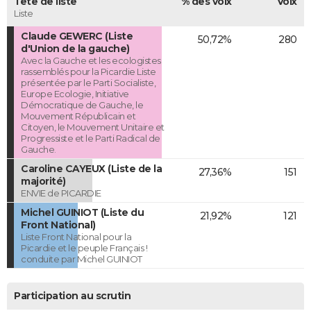
Tête de liste
% des voix
Voix
Liste
Claude GEWERC (Liste
50,72%
280
d'Union de la gauche)
Avec la Gauche et les ecologistes
rassemblés pour la Picardie Liste
présentée par le Parti Socialiste,
Europe Ecologie, Initiative
Démocratique de Gauche, le
Mouvement Républicain et
Citoyen, le Mouvement Unitaire et
Progressiste et le Parti Radical de
Gauche.
Caroline CAYEUX (Liste de la
27,36%
151
majorité)
ENVIE de PICARDIE
Michel GUINIOT (Liste du
21,92%
121
Front National)
Liste Front National pour la
Picardie et le peuple Français !
conduite par Michel GUINIOT
Participation au scrutin