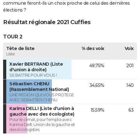
commune feront-ils un choix proche de celui des dernières
élections ?
Résultat régionale 2021 Cuffies
TOUR 2
Tête de liste
% des voix
Voix
Liste
Xavier BERTRAND (Liste
49,75%
201
d'union à droite)
SE BATTRE POUR VOUS !
Sébastien CHENU
34,65%
140
(Rassemblement National)
UNE REGION QUI VOUS PROTEGE
AVEC SEBASTIEN CHENU
Karima DELLI (Liste d'union à
15,59%
63
gauche avec des écologiste)
Pour le climat, pour l'emploi avec
Karima Delli. Union de la gauche et
des écologistes.