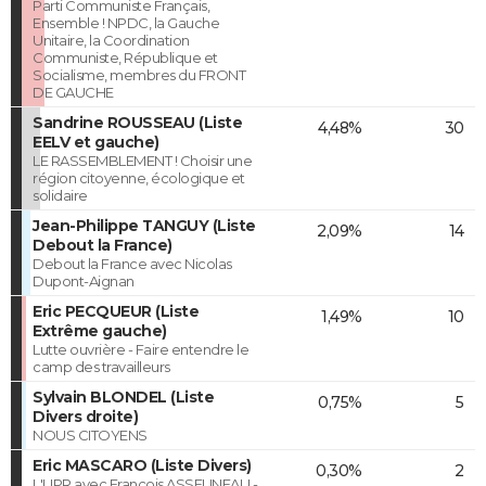
Parti Communiste Français,
Ensemble ! NPDC, la Gauche
Unitaire, la Coordination
Communiste, République et
Socialisme, membres du FRONT
DE GAUCHE
Sandrine ROUSSEAU (Liste
4,48%
30
EELV et gauche)
LE RASSEMBLEMENT ! Choisir une
région citoyenne, écologique et
solidaire
Jean-Philippe TANGUY (Liste
2,09%
14
Debout la France)
Debout la France avec Nicolas
Dupont-Aignan
Eric PECQUEUR (Liste
1,49%
10
Extrême gauche)
Lutte ouvrière - Faire entendre le
camp des travailleurs
Sylvain BLONDEL (Liste
0,75%
5
Divers droite)
NOUS CITOYENS
Eric MASCARO (Liste Divers)
0,30%
2
L'UPR avec François ASSELINEAU -