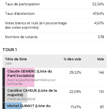
Taux de participation
52,36%
Taux d'abstention
47,64%
Votes blancs et nuls (en pourcentage
4,50%
des votes exprimés)
Nombre de votants
578
TOUR 1
Tête de liste
% des voix
Voix
Liste
Claude GEWERC (Liste du
29,32%
146
Parti Socialiste)
Avec la gauche rassemblée pour
la Picardie
Caroline CAYEUX (Liste de la
22,09%
110
majorité)
ENVIE de PICARDIE
Michel GUINIOT (Liste du
17,47%
87