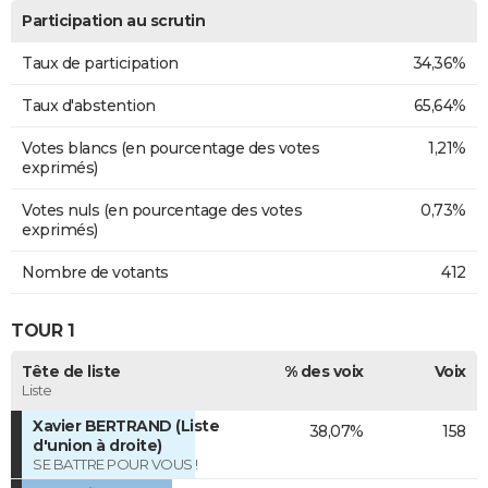
Participation au scrutin
Taux de participation
34,36%
Taux d'abstention
65,64%
Votes blancs (en pourcentage des votes
1,21%
exprimés)
Votes nuls (en pourcentage des votes
0,73%
exprimés)
Nombre de votants
412
TOUR 1
Tête de liste
% des voix
Voix
Liste
Xavier BERTRAND (Liste
38,07%
158
d'union à droite)
SE BATTRE POUR VOUS !