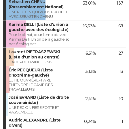
Sébastien CHENU
33,01%
137
(Rassemblement National)
UNE REGION QUI VOUS PROTEGE
AVEC SEBASTIEN CHENU
Karima DELLI (Liste d'union à
16,63%
69
gauche avec des écologiste)
Pour le climat, pour l'emploi avec
Karima Delli. Union de la gauche et
des écologistes.
Laurent PIETRASZEWSKI
6,51%
27
(Liste d'union au centre)
HAUTS-DE FRANCE UNIS
Éric PECQUEUR (Liste
3,13%
13
d'extrême-gauche)
LUTTE OUVRIÈRE - FAIRE
ENTENDRE LE CAMP DES
TRAVAILLEURS
José EVRARD (Liste de droite
2,41%
10
souverainiste)
UNE REGION FIERE FORTE ET
RASSEMBLEE
Audric ALEXANDRE (Liste
0,24%
1
divers)