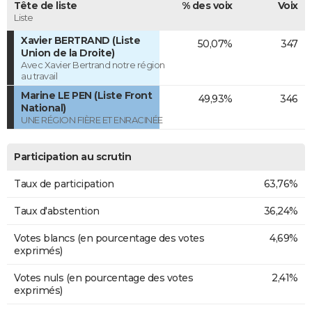
Tête de liste
% des voix
Voix
Liste
Xavier BERTRAND (Liste
50,07%
347
Union de la Droite)
Avec Xavier Bertrand notre région
au travail
Marine LE PEN (Liste Front
49,93%
346
National)
UNE RÉGION FIÈRE ET ENRACINÉE
Participation au scrutin
Taux de participation
63,76%
Taux d'abstention
36,24%
Votes blancs (en pourcentage des votes
4,69%
exprimés)
Votes nuls (en pourcentage des votes
2,41%
exprimés)