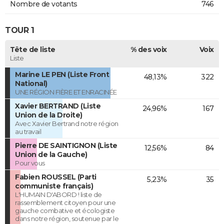
Nombre de votants
746
TOUR 1
Tête de liste
% des voix
Voix
Liste
Marine LE PEN (Liste Front
48,13%
322
National)
UNE RÉGION FIÈRE ET ENRACINÉE
Xavier BERTRAND (Liste
24,96%
167
Union de la Droite)
Avec Xavier Bertrand notre région
au travail
Pierre DE SAINTIGNON (Liste
12,56%
84
Union de la Gauche)
Pour vous
Fabien ROUSSEL (Parti
5,23%
35
communiste français)
L'HUMAIN D'ABORD ! liste de
rassemblement citoyen pour une
gauche combative et écologiste
dans notre région, soutenue par le