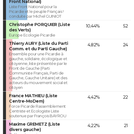
Front National)
Liste Front National pour la
Picardie et le peuple Français !
conduite par Michel GUINIOT
Christophe PORQUIER (Liste
10,44%
52
des Verts)
Europe Ecologie Picardie
Thierry AURY (Liste du Parti
4,82%
24
Comm. et du Parti Gauche)
Ensemble pour une Picardie à
gauche, solidaire, écologique et
citoyenne, liste présentée par le
Front de Gauche (Parti
Communiste Français, Parti de
Gauche, Gauche Unitaire) et des
acteurs du mouvement social et
citoyen
France MATHIEU (Liste
4,42%
22
Centre-MoDem)
Force Picarde Rassemblement
Centriste et Ecologiste Liste
soutenue par François BAYROU
Maxime GREMETZ (Liste
4,22%
21
divers gauche)