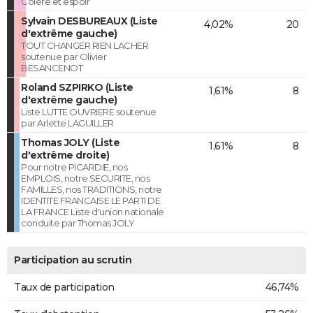
Colère et espoir
Sylvain DESBUREAUX (Liste
4,02%
20
d'extrême gauche)
TOUT CHANGER RIEN LACHER
soutenue par Olivier
BESANCENOT
Roland SZPIRKO (Liste
1,61%
8
d'extrême gauche)
Liste LUTTE OUVRIERE soutenue
par Arlette LAGUILLER
Thomas JOLY (Liste
1,61%
8
d'extrême droite)
Pour notre PICARDIE, nos
EMPLOIS, notre SECURITE, nos
FAMILLES, nos TRADITIONS, notre
IDENTITE FRANCAISE LE PARTI DE
LA FRANCE Liste d'union nationale
conduite par Thomas JOLY
Participation au scrutin
Taux de participation
46,74%