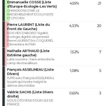
Emmanuelle COSSE (Liste
4,55%
21
d'Europe-Ecologie-Les Verts)
CHANGEONS D'AIR, LE
RASSEMBLEMENT ECOLOGISTE
ET CITOYEN
Pierre LAURENT (Liste du
4,33%
20
Front de Gauche)
NOS VIES D'ABORD ! égalité
écologie dignité citoyenneté
Pierre LAURENT Eric COQUEREL
Clémentine AUTAIN
Nathalie ARTHAUD (Liste
1,52%
7
Extrême gauche)
Lutte ouvrière - Faire entendre le
camp des travailleurs
François ASSELINEAU (Liste
1,08%
5
Divers)
l'UPR avec François ASSELINEAU,
le parti qui monte malgré le
silence des médias
Valérie SACHS (Liste Divers
0,65%
3
droite)
NOUS CITOYENS POUR L'ILE DE
FRANCE