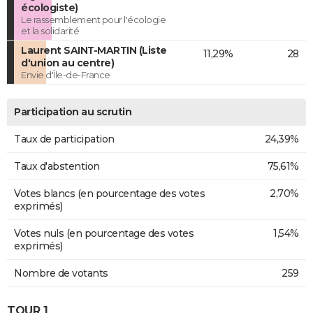
écologiste)
Le rassemblement pour l'écologie
et la solidarité
Laurent SAINT-MARTIN (Liste
11,29%
28
d'union au centre)
Envie d'Île-de-France
Participation au scrutin
Taux de participation
24,39%
Taux d'abstention
75,61%
Votes blancs (en pourcentage des votes
2,70%
exprimés)
Votes nuls (en pourcentage des votes
1,54%
exprimés)
Nombre de votants
259
TOUR 1