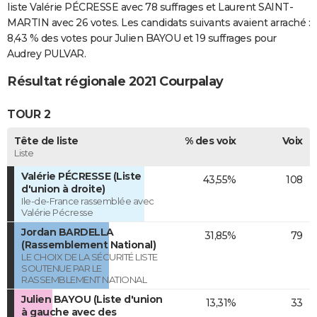
liste Valérie PÉCRESSE avec 78 suffrages et Laurent SAINT-
MARTIN avec 26 votes. Les candidats suivants avaient arraché :
8,43 % des votes pour Julien BAYOU et 19 suffrages pour
Audrey PULVAR.
Résultat régionale 2021 Courpalay
TOUR 2
Tête de liste
% des voix
Voix
Liste
Valérie PÉCRESSE (Liste
43,55%
108
d'union à droite)
Ile-de-France rassemblée avec
Valérie Pécresse
Jordan BARDELLA
31,85%
79
(Rassemblement National)
LE CHOIX DE LA SÉCURITÉ LISTE
SOUTENUE PAR LE
RASSEMBLEMENT NATIONAL
Julien BAYOU (Liste d'union
13,31%
33
à gauche avec des