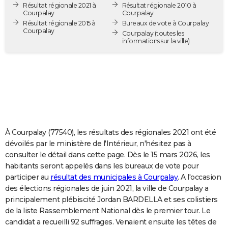
Résultat régionale 2021 à
Résultat régionale 2010 à
City break
Voyage de noces
Climat
Destinations
Voyage nature
Forum
+
PHOTO
Courpalay
Courpalay
Résultat régionale 2015 à
Bureaux de vote à Courpalay
Courpalay
GUIDES D'ACHAT
Courpalay
(toutes les
informations sur la ville)
BONS PLANS
CARTE DE VOEUX
Carte Bonne année
Carte Pâques
Carte de Noël
Carte Saint-Valentin
Carte d'anniversaire
DICTIONNAIRE
Biographies
Expressions
Dictionnaire
Citations
Proverbes
PROGRAMME TV
À Courpalay (77540), les résultats des régionales 2021 ont été
COPAINS D'AVANT
dévoilés par le ministère de l'Intérieur, n'hésitez pas à
consulter le détail dans cette page. Dès le 15 mars 2026, les
Se connecter
Collèges
Universités
Service militaire
S'inscrire
Lycées
Primaires
Entreprises
Avis de recherche
AVIS DE DÉCÈS
habitants seront appelés dans les bureaux de vote pour
participer au
résultat des municipales à Courpalay
. A l'occasion
FORUM
des élections régionales de juin 2021, la ville de Courpalay a
Lifestyle
Sport
Television
Cinema
Bricolage
Culture
Auto
Voyage
principalement plébiscité Jordan BARDELLA et ses colistiers
de la liste Rassemblement National dès le premier tour. Le
candidat a recueilli 92 suffrages. Venaient ensuite les têtes de