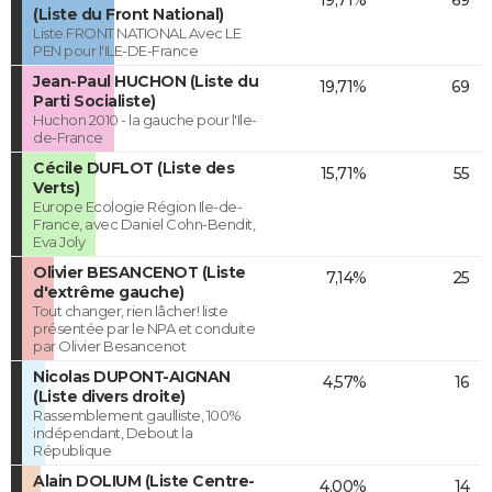
(Liste du Front National)
Liste FRONT NATIONAL Avec LE
PEN pour l'ILE-DE-France
Jean-Paul HUCHON (Liste du
19,71%
69
Parti Socialiste)
Huchon 2010 - la gauche pour l'Ile-
de-France
Cécile DUFLOT (Liste des
15,71%
55
Verts)
Europe Ecologie Région Ile-de-
France, avec Daniel Cohn-Bendit,
Eva Joly
Olivier BESANCENOT (Liste
7,14%
25
d'extrême gauche)
Tout changer, rien lâcher! liste
présentée par le NPA et conduite
par Olivier Besancenot
Nicolas DUPONT-AIGNAN
4,57%
16
(Liste divers droite)
Rassemblement gaulliste, 100%
indépendant, Debout la
République
Alain DOLIUM (Liste Centre-
4,00%
14