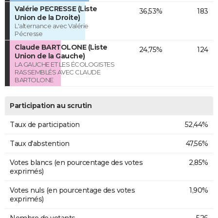
Valérie PECRESSE (Liste
36,53%
183
Union de la Droite)
L'alternance avec Valérie
Pécresse
Claude BARTOLONE (Liste
24,75%
124
Union de la Gauche)
LA GAUCHE ET LES ÉCOLOGISTES
RASSEMBLÉS AVEC CLAUDE
BARTOLONE
Participation au scrutin
Taux de participation
52,44%
Taux d'abstention
47,56%
Votes blancs (en pourcentage des votes
2,85%
exprimés)
Votes nuls (en pourcentage des votes
1,90%
exprimés)
Nombre de votants
526