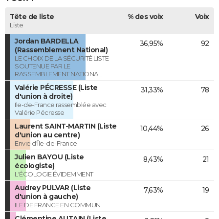
Tête de liste
% des voix
Voix
Liste
Jordan BARDELLA
36,95%
92
(Rassemblement National)
LE CHOIX DE LA SÉCURITÉ LISTE
SOUTENUE PAR LE
RASSEMBLEMENT NATIONAL
Valérie PÉCRESSE (Liste
31,33%
78
d'union à droite)
Ile-de-France rassemblée avec
Valérie Pécresse
Laurent SAINT-MARTIN (Liste
10,44%
26
d'union au centre)
Envie d'Île-de-France
Julien BAYOU (Liste
8,43%
21
écologiste)
L'ÉCOLOGIE ÉVIDEMMENT
Audrey PULVAR (Liste
7,63%
19
d'union à gauche)
ILE DE FRANCE EN COMMUN
Clémentine AUTAIN (Liste