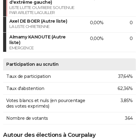
d'extrême gauche)
LISTE LUTTE OUVRIERE SOUTENUE
PAR ARLETTE LAGUILLER
Axel DE BOER (Autre liste)
0,00%
0
LA LISTE CHRETIENNE
Almamy KANOUTE (Autre
0,00%
0
liste)
EMERGENCE
Participation au scrutin
Taux de participation
37,64%
Taux d'abstention
62,36%
Votes blancs et nuls (en pourcentage
3,85%
des votes exprimés)
Nombre de votants
364
Autour des élections à Courpalay