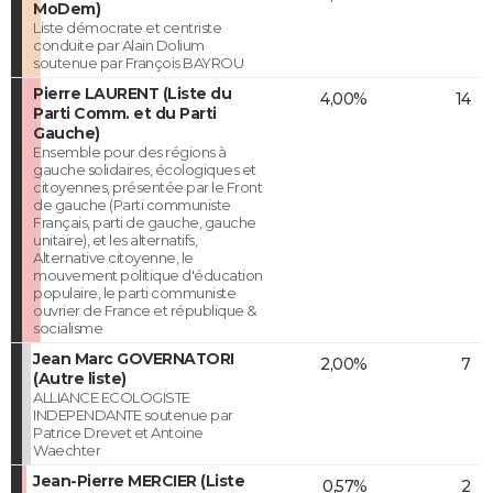
MoDem)
Liste démocrate et centriste
conduite par Alain Dolium
soutenue par François BAYROU
Pierre LAURENT (Liste du
4,00%
14
Parti Comm. et du Parti
Gauche)
Ensemble pour des régions à
gauche solidaires, écologiques et
citoyennes, présentée par le Front
de gauche (Parti communiste
Français, parti de gauche, gauche
unitaire), et les alternatifs,
Alternative citoyenne, le
mouvement politique d'éducation
populaire, le parti communiste
ouvrier de France et république &
socialisme
Jean Marc GOVERNATORI
2,00%
7
(Autre liste)
ALLIANCE ECOLOGISTE
INDEPENDANTE soutenue par
Patrice Drevet et Antoine
Waechter
Jean-Pierre MERCIER (Liste
0,57%
2