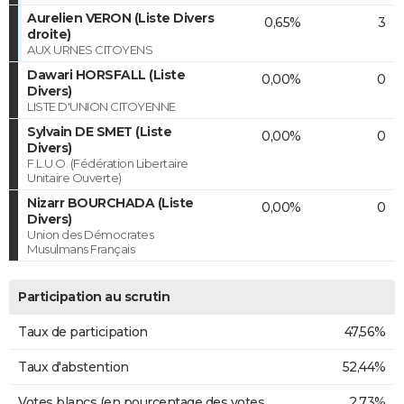
Aurelien VERON (Liste Divers
0,65%
3
droite)
AUX URNES CITOYENS
Dawari HORSFALL (Liste
0,00%
0
Divers)
LISTE D'UNION CITOYENNE
Sylvain DE SMET (Liste
0,00%
0
Divers)
F.L.U.O. (Fédération Libertaire
Unitaire Ouverte)
Nizarr BOURCHADA (Liste
0,00%
0
Divers)
Union des Démocrates
Musulmans Français
Participation au scrutin
Taux de participation
47,56%
Taux d'abstention
52,44%
Votes blancs (en pourcentage des votes
2,73%