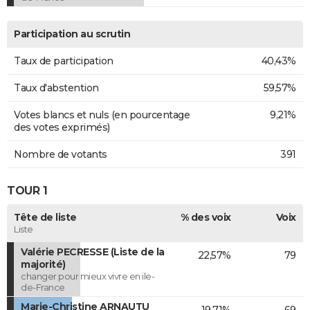
Participation au scrutin
Taux de participation
40,43%
Taux d'abstention
59,57%
Votes blancs et nuls (en pourcentage
9,21%
des votes exprimés)
Nombre de votants
391
TOUR 1
Tête de liste
% des voix
Voix
Liste
Valérie PECRESSE (Liste de la
22,57%
79
majorité)
changer pour mieux vivre en ile-
de-France
Marie-Christine ARNAUTU
19,71%
69