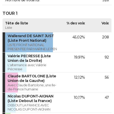
TOUR 1
Tête de liste
% des voix
Voix
Liste
Wallerand DE SAINT JUST
45,02%
208
(Liste Front National)
LISTE FRONT NATIONAL
PRESENTEE PAR MARINE LE PEN
Valérie PECRESSE (Liste
19,91%
92
Union de la Droite)
L'alternance avec Valérie
Pécresse
Claude BARTOLONE (Liste
12,12%
56
Union de la Gauche)
Avec Claude Bartolone, une Ile-
de-France humaine
Nicolas DUPONT-AIGNAN
10,17%
47
(Liste Debout la France)
DEBOUT LA FRANCE AVEC
NICOLAS DUPONT-AIGNAN