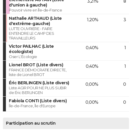
3,21%
8
d'union à gauche)
Pouvoir vivre en Île-de-France
Nathalie ARTHAUD (Liste
1,20%
3
d'extrême-gauche)
LUTTE OUVRIERE - FAIRE
ENTENDRE LE CAMP DES
TRAVAILLEURS
Victor PAILHAC (Liste
0,40%
1
écologiste)
Oser L'Écologie
Lionel BROT (Liste divers)
0,40%
1
FRANCE DÉMOCRATIE DIRECTE,
liste de Lionel BROT
Éric BERLINGEN (Liste divers)
0,00%
0
Liste AGIR POUR NE PLUS SUBIR
de Éric BERLINGEN
Fabiola CONTI (Liste divers)
0,00%
0
Île-de-France, Île d'Europe
Participation au scrutin