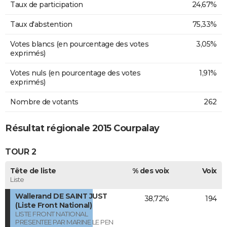
Taux de participation
24,67%
Taux d'abstention
75,33%
Votes blancs (en pourcentage des votes
3,05%
exprimés)
Votes nuls (en pourcentage des votes
1,91%
exprimés)
Nombre de votants
262
Résultat régionale 2015 Courpalay
TOUR 2
Tête de liste
% des voix
Voix
Liste
Wallerand DE SAINT JUST
38,72%
194
(Liste Front National)
LISTE FRONT NATIONAL
PRESENTEE PAR MARINE LE PEN