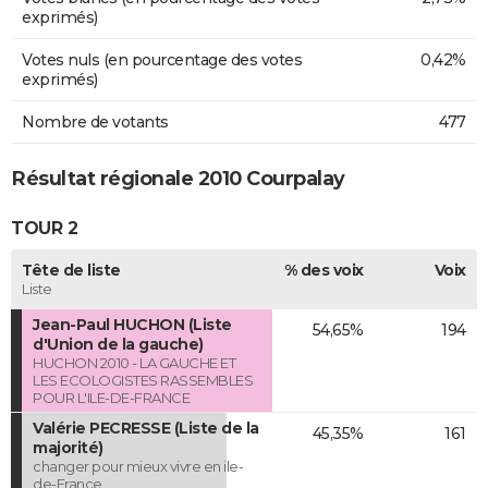
exprimés)
Votes nuls (en pourcentage des votes
0,42%
exprimés)
Nombre de votants
477
Résultat régionale 2010 Courpalay
TOUR 2
Tête de liste
% des voix
Voix
Liste
Jean-Paul HUCHON (Liste
54,65%
194
d'Union de la gauche)
HUCHON 2010 - LA GAUCHE ET
LES ECOLOGISTES RASSEMBLES
POUR L'ILE-DE-FRANCE
Valérie PECRESSE (Liste de la
45,35%
161
majorité)
changer pour mieux vivre en ile-
de-France