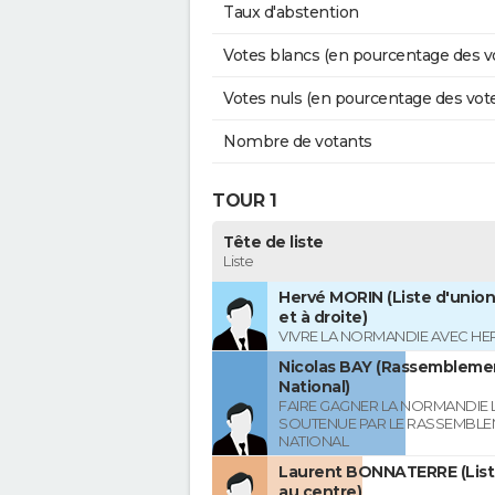
Taux d'abstention
Votes blancs (en pourcentage des v
Votes nuls (en pourcentage des vot
Nombre de votants
TOUR 1
Tête de liste
Liste
Hervé MORIN (Liste d'union
et à droite)
VIVRE LA NORMANDIE AVEC HE
Nicolas BAY (Rassembleme
National)
FAIRE GAGNER LA NORMANDIE L
SOUTENUE PAR LE RASSEMBL
NATIONAL
Laurent BONNATERRE (List
au centre)