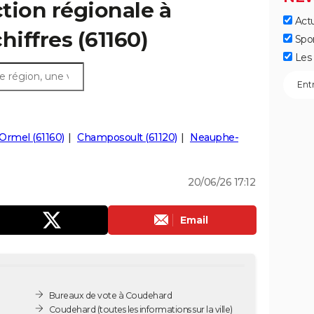
ction régionale à
Actu
hiffres (61160)
Spo
Les 
Ormel (61160)
Champosoult (61120)
Neauphe-
20/06/26 17:12
Email
Bureaux de vote à Coudehard
Coudehard
(toutes les informations sur la ville)