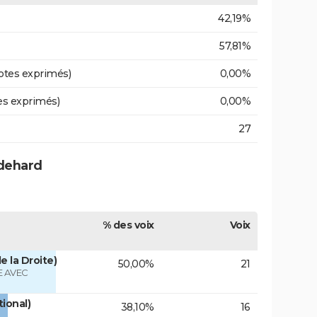
42,19%
57,81%
otes exprimés)
0,00%
es exprimés)
0,00%
27
udehard
% des voix
Voix
e la Droite)
50,00%
21
 AVEC
tional)
38,10%
16