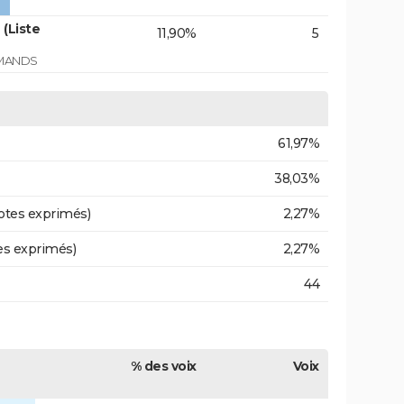
(Liste
11,90%
5
RMANDS
61,97%
38,03%
otes exprimés)
2,27%
es exprimés)
2,27%
44
% des voix
Voix