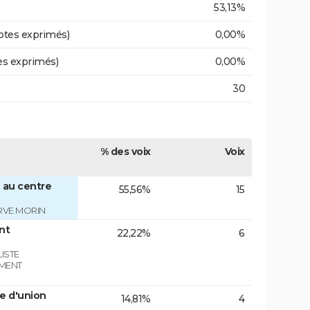
53,13%
otes exprimés)
0,00%
es exprimés)
0,00%
30
% des voix
Voix
 au centre
55,56%
15
RVE MORIN
nt
22,22%
6
ISTE
EMENT
e d'union
14,81%
4