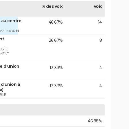
% des voix
Voix
 au centre
46,67%
14
RVE MORIN
nt
26,67%
8
ISTE
EMENT
e d'union
13,33%
4
d'union à
13,33%
4
e)
BLE
46,88%