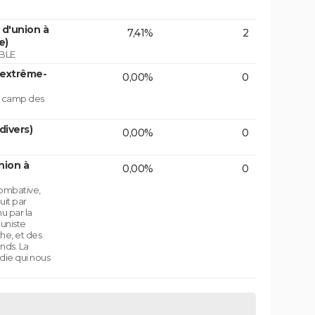
d'union à
7,41%
2
e)
BLE
'extrême-
0,00%
0
le camp des
divers)
0,00%
0
nion à
0,00%
0
ombative,
uit par
u par la
uniste
che, et des
nds. La
die qui nous